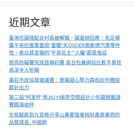
近期文章
臺灣花蓮陸配女村長被解職，國臺辦回應：充足裸
露平易近進黨當局“臺獨”天OSDER奧斯德汽車零件
性，表白其宣揚的“平易近主”“人權”都是鬼話
雨燕妨礙賽完成首場初賽 高台包養網站比較手車技
高深令人折服
棗莊市政協發建議書：普遍凝心聚力森和診所體檢
獻計出力
第三屆“柯潔杯”青JIUYI俱意空間設計少年圍棋邀請
賽圓滿收枰
生態賦能到九宮格分享山東蒙陰蜜桃財產高東西的
品質成長_中國網