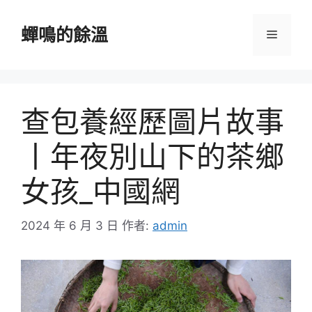
跳
至
蟬鳴的餘溫
選
主
要
單
內
容
查包養經歷圖片故事
丨年夜別山下的茶鄉
女孩_中國網
2024 年 6 月 3 日
作者:
admin