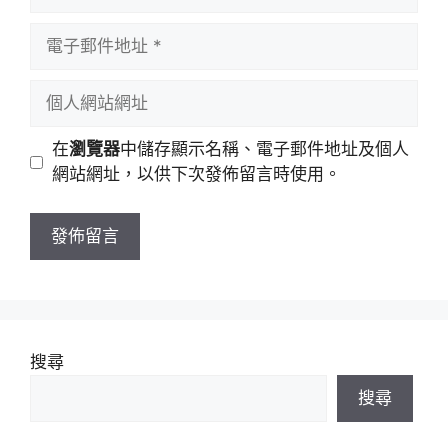
言
者
電
名
子
稱
郵
個
件
人
地
網
在
瀏覽器
中儲存顯示名稱、電子郵件地址及個人
址
站
網站網址，以供下次發佈留言時使用。
網
址
搜尋
搜尋