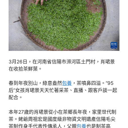
3月26日，在河南省信陽市浉河區土門村，肖珺景
在收拾茶鮮葉。
春到年夜別山，綠意盎然
包養
，茶噴鼻四溢。“95
后”女孩肖珺景天天忙著采茶、直播、跟客戶談一起
配合。
本年27歲的肖珺景從小在茶鄉長年夜，家里世代制
茶。姥爺周祖宏是國度級非物資文明遺產信陽毛尖
茶制作身手代表性傳承人，父親
包養
也是制茶高