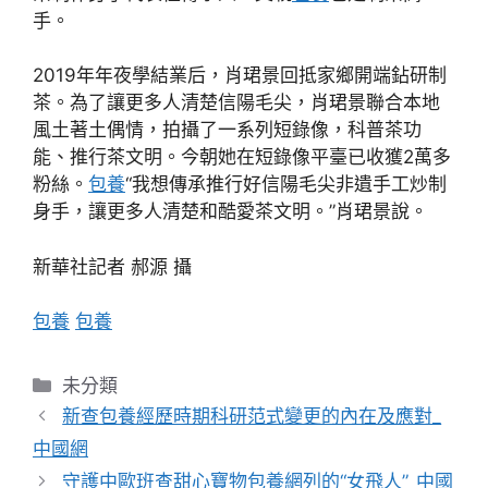
手。
2019年年夜學結業后，肖珺景回抵家鄉開端鉆研制
茶。為了讓更多人清楚信陽毛尖，肖珺景聯合本地
風土著土偶情，拍攝了一系列短錄像，科普茶功
能、推行茶文明。今朝她在短錄像平臺已收獲2萬多
粉絲。
包養
“我想傳承推行好信陽毛尖非遺手工炒制
身手，讓更多人清楚和酷愛茶文明。”肖珺景說。
新華社記者 郝源 攝
包養
包養
分
未分類
類
新查包養經歷時期科研范式變更的內在及應對_
中國網
守護中歐班查甜心寶物包養網列的“女飛人”_中國