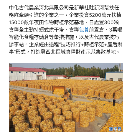
中化古代農業河北無限公司是新華社駐新河幫扶任
務隊牽頭引進的企業之一。企業投資5200萬元扶植
15000畝年夜田作物蒔植示范基地、日處置300噸
食糧全主動持續式烘干塔、食糧
包養
前置倉、3萬噸
智能化食糧存儲倉等舉措措施，以及古代農業技巧
辦事站。企業經由過程“技巧推行+蒔植示范+產后辦
事”形式，打造冀西北區域食糧財產示范集散基地。