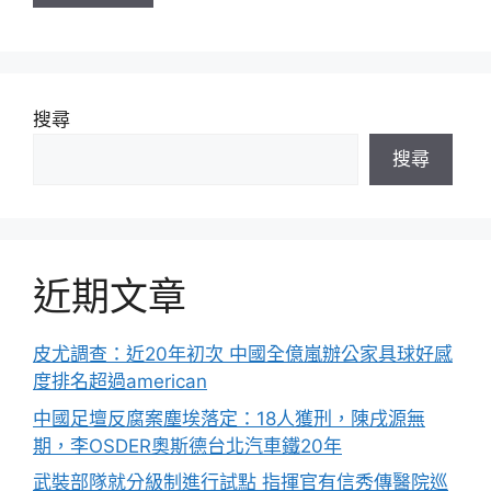
搜尋
搜尋
近期文章
皮尤調查：近20年初次 中國全億嵐辦公家具球好感
度排名超過american
中國足壇反腐案塵埃落定：18人獲刑，陳戌源無
期，李OSDER奧斯德台北汽車鐵20年
武裝部隊就分級制進行試點 指揮官有信秀傳醫院巡