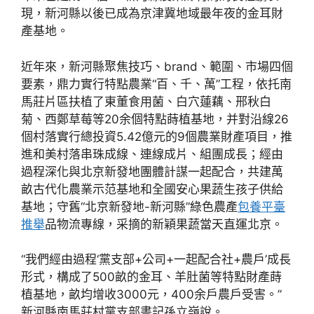
現，新河縣以後已成為京津冀地域最年夜的金耳財
產基地。
近年來，新河縣聚焦技巧、brand、範圍、市場四個
要素，鼎力實行特點農業“百、千、萬”工程，依托南
馬莊片區扶植了東董食用菌、白穴蓮藕、邢秋白
菊、西鄭草莓等20余個特點蒔植基地，并對沿線26
個村落實行總投資5.42億元的9個農業財產項目，推
進和美村落串珠成線、連線成片、組團成長；經由
過程深化與北京新發地團體計謀一起配合，共建萬
畝古代化農業示范基地和全國安心果蔬生孩子供給
基地；守舊“北京新發地-新河縣”綠色農產
包養平臺
推舉
品物流專線，采摘的新穎果蔬當天直運北京。
“我們經由過程‘黨支部+公司+一起配合社+農戶’成長
形式，構成了500畝的金耳、羊肚菌等特點財產蒔
植基地，畝均增收3000元，400余戶農戶受害。”
新河縣南馬莊村黨支部書記孫立嶺說。