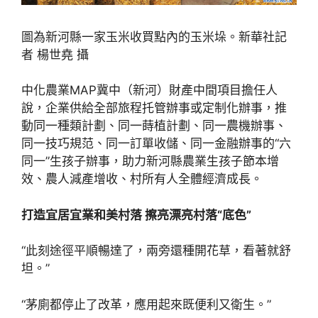
圖為新河縣一家玉米收買點內的玉米垛。新華社記
者 楊世堯 攝
中化農業MAP冀中（新河）財產中間項目擔任人
說，企業供給全部旅程托管辦事或定制化辦事，推
動同一種類計劃、同一蒔植計劃、同一農機辦事、
同一技巧規范、同一訂單收儲、同一金融辦事的“六
同一”生孩子辦事，助力新河縣農業生孩子節本增
效、農人減產增收、村所有人全體經濟成長。
打造宜居宜業和美村落 擦亮漂亮村落“底色”
“此刻途徑平順暢達了，兩旁還種開花草，看著就舒
坦。”
“茅廁都停止了改革，應用起來既便利又衛生。”