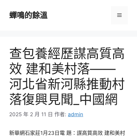
跳
至
蟬鳴的餘溫
選
主
要
單
內
容
查包養經歷謀高質高
效 建和美村落——
河北省新河縣推動村
落復興見聞_中國網
2025 年 2 月 11 日
作者:
admin
新華網石家莊1月23日電 題：謀高質高效 建和美村