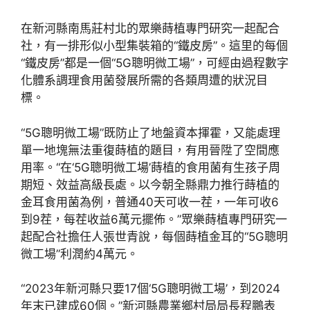
在新河縣南馬莊村北的眾樂蒔植專門研究一起配合
社，有一排形似小型集裝箱的“鐵皮房”。這里的每個
“鐵皮房”都是一個“5G聰明微工場”，可經由過程數字
化體系調理食用菌發展所需的各類周遭的狀況目
標。
“5G聰明微工場”既防止了地盤資本揮霍，又能處理
單一地塊無法重復蒔植的題目，有用晉陞了空間應
用率。“在‘5G聰明微工場’蒔植的食用菌有生孩子周
期短、效益高級長處。以今朝全縣鼎力推行蒔植的
金耳食用菌為例，普通40天可收一茬，一年可收6
到9茬，每茬收益6萬元擺佈。”眾樂蒔植專門研究一
起配合社擔任人張世青說，每個蒔植金耳的“5G聰明
微工場”利潤約4萬元。
“2023年新河縣只要17個‘5G聰明微工場’，到2024
年末已建成60個。”新河縣農業鄉村局局長程鵬表