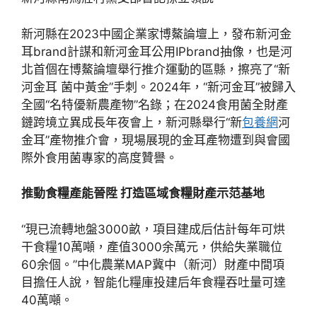
新河縣在2023中國企業家博鰲論壇上，發布新河金
耳brand計謀和新河金耳公用IPbrand抽像，也是河
北首個在博鰲論壇舉行推介運動的區縣，擦亮了“新
河金耳 菌中黃金”手刺。2024年，“新河金耳”被歸入
全國“名特優新農產物”名錄；在2024食用菌全財產
鏈跨境立異成長年夜會上，新河縣舉行“新
包養網
河
金耳”產物推介會，現場展現的金耳產物遭到與會國
際外食用菌專家的高度贊譽。
推動食糧產能晉陞 打造區域食糧財產示范基地
“現已流轉地盤3000畝，項目建成后估計每年可烘
干食糧10萬噸，產值3000余萬元，供給失業職位
60余個。”中化農業MAP冀中（新河）財產中間項
目擔任人說，智能化糧庫投建后年食糧吞吐量可達
40萬噸。