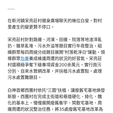
……
在新河鎮宋亮莊村健身廣場聊天的幾位白叟，對村
里產生的變更贊不停口。
宋亮莊村針對路邊、河濱、田邊、院落等地渣滓亂
扔、雜草亂堆、污水外溢等題目實行年夜整治，組
織群眾每四周繞分歧題目展開“村落乾淨日”運動，領
導群眾
包養
養成維護周遭的狀況的好習氣。宋亮莊
村還積極爭奪下級專項資金200余萬元，實行雨污
分別、自來水管網改革，并扶植污水處置點，處理
污水處置難題目。
白神首鄉西團村依托“三園”扶植，讓廢舊宅基地煥發
新貌。西團村在完成主街道和巷道硬化、綠化、醜
化的基本上，慢慢展開廢舊衡宇、閑散宅基地、周
邊周遭的狀況整治任務，將35處廢舊宅基地改革為