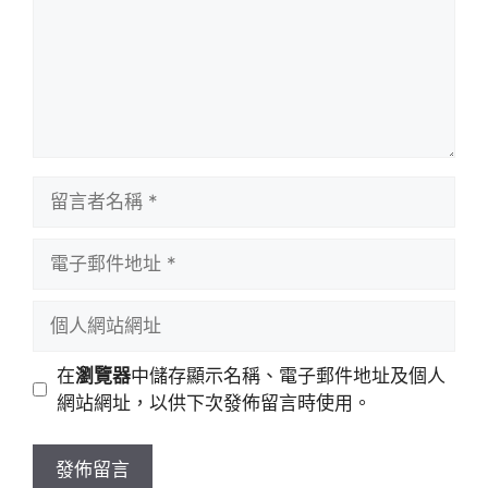
留
言
者
電
名
子
稱
郵
個
件
人
地
網
在
瀏覽器
中儲存顯示名稱、電子郵件地址及個人
址
站
網站網址，以供下次發佈留言時使用。
網
址