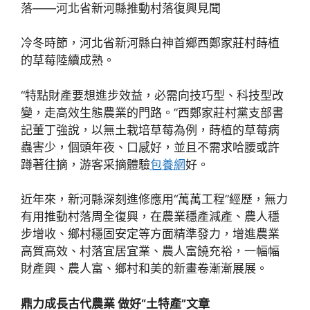
落——河北省新河縣推動村落復興見聞
冷冬時節，河北省新河縣白神首鄉西鄭家莊村蒔植
的草莓陸續成熟。
“特點財產要想進步效益，必需向技巧型、科技型改
變，走高效生態農業的門路。”西鄭家莊村黨支部書
記董丁強說，以無土栽培草莓為例，蒔植的草莓病
蟲害少，個頭年夜、口感好，並且不需求哈腰或許
蹲著往摘，游客采摘體驗
包養網
好。
近年來，新河縣深刻進修應用“萬萬工程”經歷，無力
有用推動村落周全復興，在農業穩產減產、農人穩
步增收、鄉村穩固安定等方面精準發力，增進農業
高質高效、村落宜居宜業、農人富饒充裕，一幅幅
財產興、農人富、鄉村和美的新畫卷漸漸展展。
鼎力成長古代農業 做好“土特產”文章