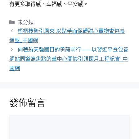
有更多取得感、幸福感、平安感。
分
未分類
類
梧桐枝繁引鳳來 以點帶面促轉甜心寶物查包養
網型_中國網
向著航天強國目的勇毅前行——以習近平查包養
網站同道為焦點的黨中心關懷引領探月工程紀實_中
國網
發佈留言
留
言