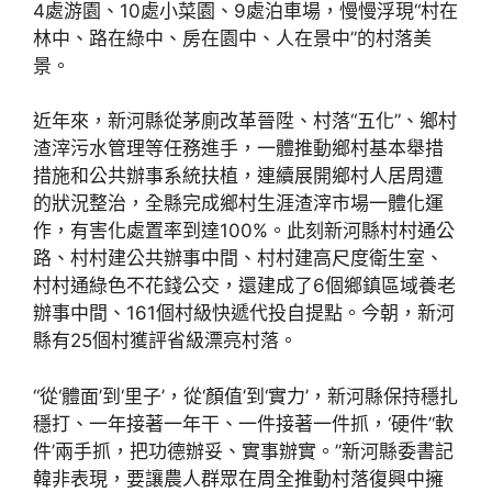
4處游園、10處小菜園、9處泊車場，慢慢浮現“村在
林中、路在綠中、房在園中、人在景中”的村落美
景。
近年來，新河縣從茅廁改革晉陞、村落“五化”、鄉村
渣滓污水管理等任務進手，一體推動鄉村基本舉措
措施和公共辦事系統扶植，連續展開鄉村人居周遭
的狀況整治，全縣完成鄉村生涯渣滓市場一體化運
作，有害化處置率到達100%。此刻新河縣村村通公
路、村村建公共辦事中間、村村建高尺度衛生室、
村村通綠色不花錢公交，還建成了6個鄉鎮區域養老
辦事中間、161個村級快遞代投自提點。今朝，新河
縣有25個村獲評省級漂亮村落。
“從‘體面’到‘里子’，從‘顏值’到‘實力’，新河縣保持穩扎
穩打、一年接著一年干、一件接著一件抓，‘硬件’‘軟
件’兩手抓，把功德辦妥、實事辦實。”新河縣委書記
韓非表現，要讓農人群眾在周全推動村落復興中擁