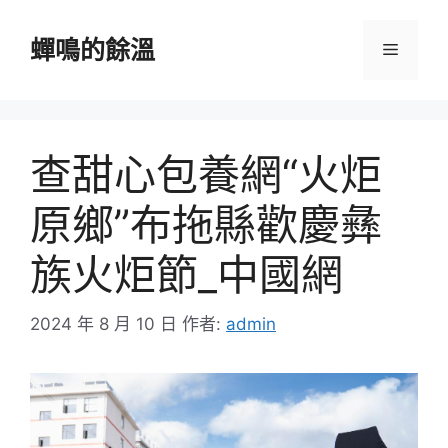
跳
至
蟬鳴的餘溫
選
主
要
單
內
容
查甜心包養網“火炬
原鄉”布拖縣歡慶彝
族火炬節_中國網
2024 年 8 月 10 日
作者:
admin