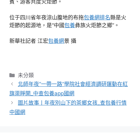
賓、游客共度火炬節。
位于四川省年夜涼山腹地的布拖
包養網排名
縣是火
炬節的起源地，是“中國
包養
彝族火炬節之鄉”。
新華社記者 江宏
包養網
景 攝
分
未分類
類
北師年夜“一帶一路”學院社會經濟調研運動在紅
旗渠睜開_中查包養app國網
圖片故事丨年夜別山下的茶鄉女孩_查包養行情
中國網