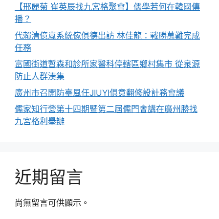
【邢麗菊 崔英辰找九宮格聚會】儒學若何在韓國傳
播？
代賴清億嵐系統傢俱德出訪 林佳龍：戰勝萬難完成
任務
富國街道暫森和診所家醫科停轄區鄉村集市 從泉源
防止人群湊集
廣州市召開防臺風任JIUYI俱意翻修設計務會議
儒家知行營第十四期暨第二屆儒門會講在廣州勝找
九宮格利舉辦
近期留言
尚無留言可供顯示。