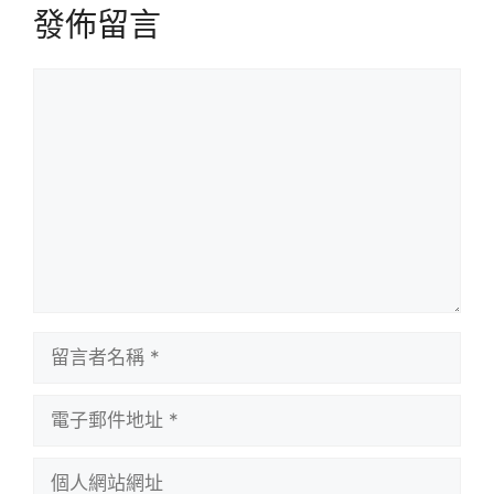
發佈留言
留
言
留
言
者
電
名
子
稱
郵
個
件