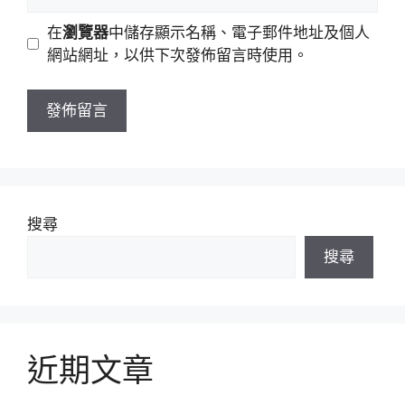
人
地
網
在
瀏覽器
中儲存顯示名稱、電子郵件地址及個人
址
站
網站網址，以供下次發佈留言時使用。
網
址
搜尋
搜尋
近期文章