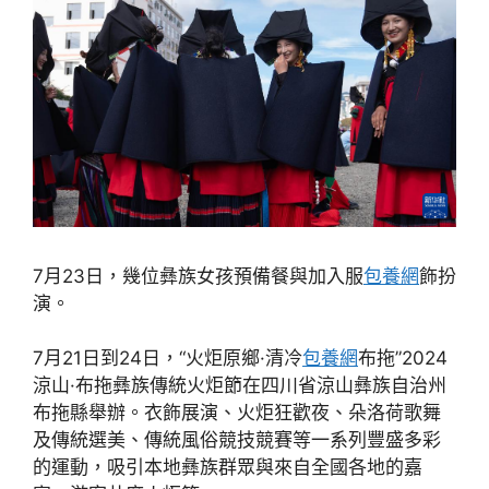
7月23日，幾位彝族女孩預備餐與加入服
包養網
飾扮
演。
7月21日到24日，“火炬原鄉·清冷
包養網
布拖”2024
涼山·布拖彝族傳統火炬節在四川省涼山彝族自治州
布拖縣舉辦。衣飾展演、火炬狂歡夜、朵洛荷歌舞
及傳統選美、傳統風俗競技競賽等一系列豐盛多彩
的運動，吸引本地彝族群眾與來自全國各地的嘉