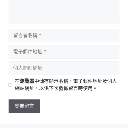
留
言
者
電
名
子
稱
郵
個
件
人
地
網
在
瀏覽器
中儲存顯示名稱、電子郵件地址及個人
址
站
網站網址，以供下次發佈留言時使用。
網
址