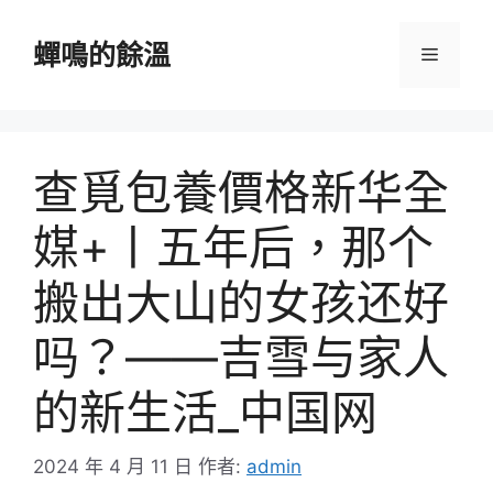
跳
至
蟬鳴的餘溫
選
主
要
單
內
容
查覓包養價格新华全
媒+丨五年后，那个
搬出大山的女孩还好
吗？——吉雪与家人
的新生活_中国网
2024 年 4 月 11 日
作者:
admin