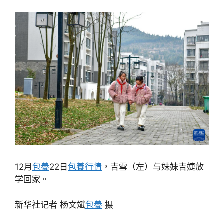
12月
包養
22日
包養行情
，吉雪（左）与妹妹吉婕放
学回家。
新华社记者 杨文斌
包養
摄