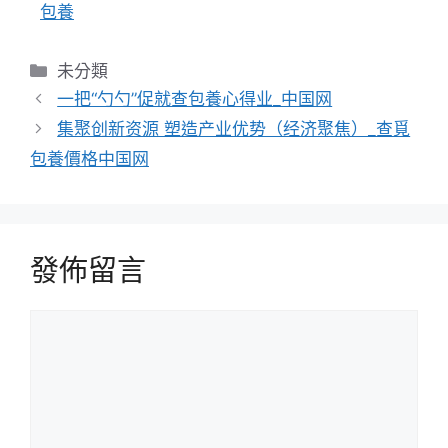
包養
分
未分類
類
一把“勺勺”促就查包養心得业_中国网
集聚创新资源 塑造产业优势（经济聚焦）_查覓
包養價格中国网
發佈留言
留
言