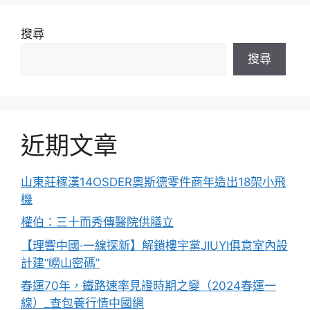
搜尋
搜尋
近期文章
山東莊稼漢14OSDER奧斯德零件商年造出18架小飛
機
權伯：三十而秀傳醫院供膳立
【理響中國·一線探新】解鎖樓宇黨JIUYI俱意室內設
計建“嶗山密碼”
春運70年，鐵路速率見證時期之變（2024春運一
線）_查包養行情中國網