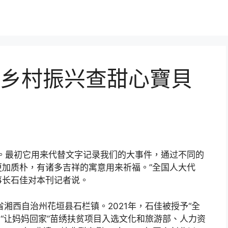
乡村振兴查甜心寶貝
。最初它用来代替文字记录我们的大事件，通过不同的
加质朴，有诸多吉祥的寓意用来祈福。”全国人大代
事长石佳对本刊记者说。
湘西自治州花垣县石栏镇。2021年，石佳被授予“全
的“让妈妈回家”苗绣扶贫项目入选文化和旅游部、人力资