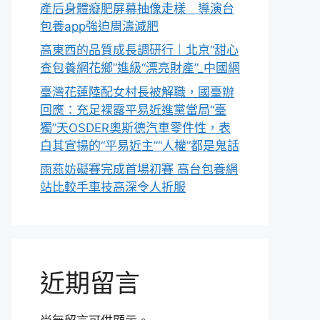
產后身體癡肥屏幕抽像走樣 導演台
包養app強迫周濤減肥
高東西的品質成長調研行｜北京“甜心
查包養網花鄉”進級“漂亮財產”_中國網
臺灣花蓮陸配女村長被解職，國臺辦
回應：充足裸露平易近進黨當局“臺
獨”天OSDER奧斯德汽車零件性，表
白其宣揚的“平易近主”“人權”都是鬼話
雨燕妨礙賽完成首場初賽 高台包養網
站比較手車技高深令人折服
近期留言