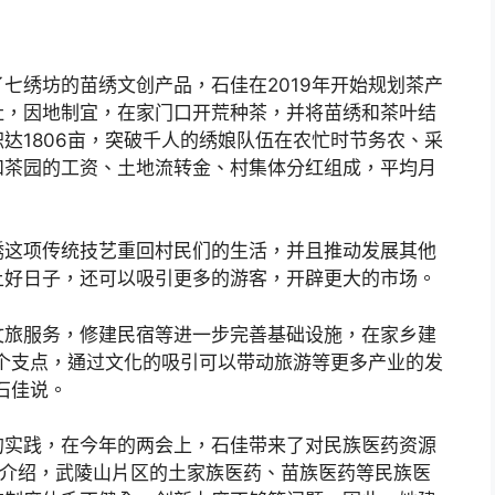
七绣坊的苗绣文创产品，石佳在2019年开始规划茶产
社，因地制宜，在家门口开荒种茶，并将苗绣和茶叶结
达1806亩，突破千人的绣娘队伍在农忙时节务农、采
和茶园的工资、土地流转金、村集体分红组成，平均月
绣这项传统技艺重回村民们的生活，并且推动发展其他
上好日子，还可以吸引更多的游客，开辟更大的市场。
文旅服务，修建民宿等进一步完善基础设施，在家乡建
个支点，通过文化的吸引可以带动旅游等更多产业的发
石佳说。
的实践，在今年的两会上，石佳带来了对民族医药资源
佳介绍，武陵山片区的土家族医药、苗族医药等民族医