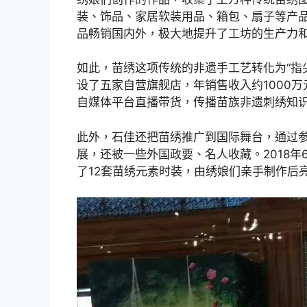
装、饰品、家居软装用品、箱包、扇子等产品
品畅销国内外，极大地提升了工坊的生产力
如此，苗绣这项传统的非遗手工艺转化为“指
设了五家自营旗舰店，年销售收入约1000
自媒体平台直播带货，传播苗族非遗刺绣知
此外，石佳还把苗绣推广到国际舞台，通过
展，还被一些外国政要、名人收藏。2018
了12套苗绣元素时装，由绣娘们亲手制作后