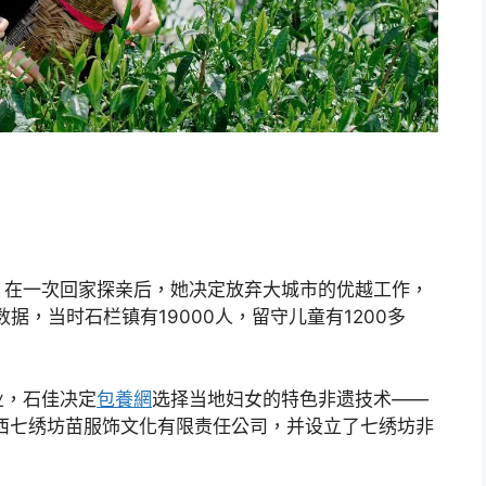
，在一次回家探亲后，她决定放弃大城市的优越工作，
据，当时石栏镇有19000人，留守儿童有1200多
业，石佳决定
包養網
选择当地妇女的特色非遗技术——
湘西七绣坊苗服饰文化有限责任公司，并设立了七绣坊非