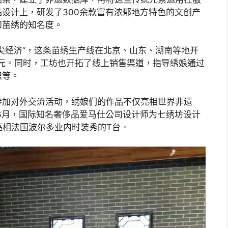
设计上，研发了300余款富有浓郁地方特色的文创产
和苗绣的知名度。
尖经济”，这条苗绣生产线在北京、山东、湖南等地开
万元。同时，工坊也开拓了线上销售渠道，指导绣娘通过
识等。
参加对外交流活动，绣娘们的作品不仅亮相世界非遗
年6月，国际知名奢侈品爱马仕公司设计师为七绣坊设计
亮相法国波尔多业内时装秀的T台。