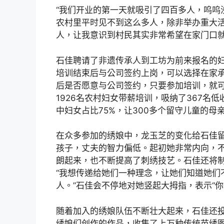
“我们开业的第一天就吸引了四百多人，呜呜
农村里平时见不到这么多人，除非举办重大
人，让我意识到村民其实非常希望在家门口就
石佳聘请了非遗传承人到工坊为前来报名的妇
培训结束后与公司签约上岗，可以选择在家
后是否愿意与公司签约，只要参加培训，就
1926名农村妇女带薪培训，吸纳了367名
中妇女占比75%，让300多个留守儿童的母
在众多参加的绣娘中，龙玉芝的变化给石佳
孩子，丈夫的智力偏低。起初她非常内向，
朗起来，也不断提高了刺绣技艺。石佳还将
“我想传递给她们一种理念，让她们知道她们
人。”石佳会不停地对她竖起大拇指，表示“你
随着加入的绣娘队伍不断壮大起来，石佳还
绣娘们创作的作品，收集了上万种传统苗绣