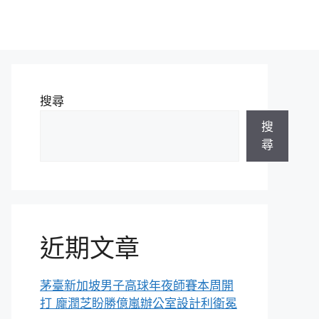
搜尋
搜
尋
近期文章
茅臺新加坡男子高球年夜師賽本周開
打 龐潤芝盼勝億嵐辦公室設計利衛冕