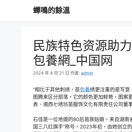
跳
蟬鳴的餘溫
至
主
要
內
容
民族特色资源助力
包養網_中国网
2024 年 4 月 21 日
作者:
admin
“相比于其他刺绣，苗
包養
绣更注重的是写意
图腾来区分部落。它的颜色更加鲜艳，图案更
表、湘西七绣坊苗服饰文化有限责任公司董
石佳是一位地道的80后苗族姑娘，来自湖南省
国三八红旗手”称号。2023年初，由她创立