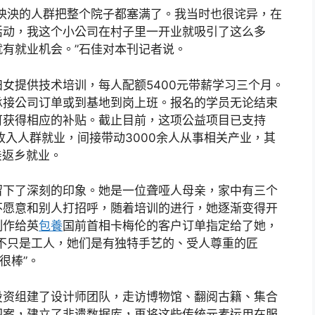
泱泱的人群把整个院子都塞满了。我当时也很诧异，在
活动，我这个小公司在村子里一开业就吸引了这么多
有就业机会。”石佳对本刊记者说。
女提供技术培训，每人配额5400元带薪学习三个月。
承接公司订单或到基地到岗上班。报名的学员无论结束
可获得相应的补贴。截止目前，这项公益项目已支持
低收入人群就业，间接带动3000余人从事相关产业，其
亲返乡就业。
留下了深刻的印象。她是一位聋哑人母亲，家中有三个
不愿意和别人打招呼，随着培训的进行，她逐渐变得开
制作给英
包養
国前首相卡梅伦的客户订单指定给了她，
不只是工人，她们是有独特手艺的、受人尊重的匠
很棒”。
投资组建了设计师团队，走访博物馆、翻阅古籍、集合
图案，建立了非遗数据库，再将这些传统元素运用在服