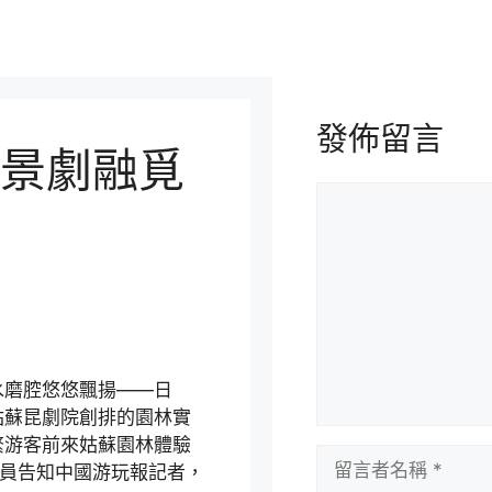
發佈留言
景劇融覓
留
言
水磨腔悠悠飄揚——日
姑蘇昆劇院創排的園林實
繁游客前來姑蘇園林體驗
留
職員告知中國游玩報記者，
言