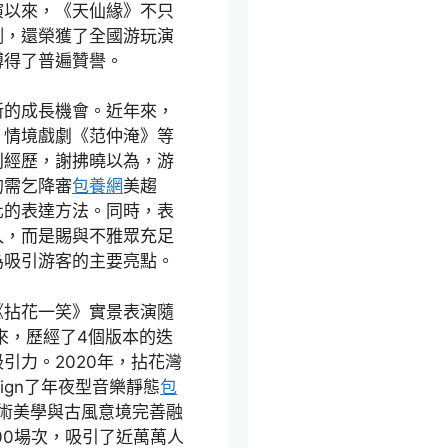
演以來，《天仙緣》不只
例，還榮獲了全國游玩演
博得了普遍贊譽。
新的成長機會。近年來，
、情境戲劇《范仲淹》等
利經歷，謝拂曉以為，游
的需乞降審
包養網
美趨
化的表達方法。同時，表
入，而是賜與不雅眾充足
為吸引游客的主要亮點。
《拈花一笑》實景表演隨
來，歷經了4個版本的迭
引力。2020年，拈花灣
ign了年夜型音樂靜態
包
術美學與古風意境完善融
00場次，吸引了近萬萬人