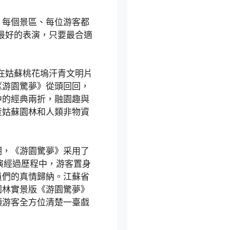
，每個景區、每位游客都
最好的表演，只要最合適
，在姑蘇桃花塢汗青文明片
《游園驚夢》從頭回回，
中的經典兩折，融園趣與
產姑蘇園林和人類非物資
明，《游園驚夢》采用了
表演經過歷程中，游客置身
員們的真情歸納。江蘇省
園林實景版《游園驚夢》
領游客全方位清楚一臺戲