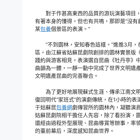
對于作甚高東西的品質的游玩演藝項目
有著本身的懂得，但也有共鳴，那即是“沒有
某
包養
個景區的表演。”
“不到園林，安知春色這樣。”進進3月
區，由江蘇省姑蘇昆劇院創排的園林實景版
踐約與游客相見。表演選自昆曲《牡丹亭》
曲韻為一體，一靜一動中完成了世界文明遺
文明遺產昆曲的完善聯合。
為了更好地展現蘇式生涯、傳承江南文
復回明代“家班式”的演劇傳統，在1小時的
于姑蘇昆
包養網
劇傳習所的園林內，凝聽演
姑蘇昆劇院相干擔任人先容，除了看扮演，
還經由過程外型展現、昆曲導賞等辦事，率
的臺前幕后，深度感知昆曲世界。