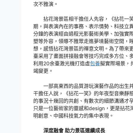
次不雅演。
拈花灣景區相干擔任人先容，《拈花一
期，與表演內在的事務、表示情勢、科技立異
分鐘的表演經由過程光影藝術美學、加強實
塑等外容，領導不雅眾走進夢境藝術空間，
想，感悟拈花灣景區的禪意文明。為了帶來
臺采用了畫面拼接融會等技巧完成多方位、
利用20余臺激光機打造虛
包養
擬實際場景，
竭變更。
一部高東西的品質游玩演藝作品的出生
干擔任人說，《拈花一笑》的年夜型音樂靜
的事況十幾回的共創、有數次的細節溝通才
只是一位藝術家的靈感和design，更是拈
明創意、中國科技氣力的集中表現。
深度融會 助力景區連續成長