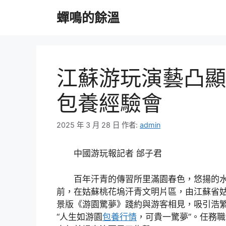
跳
蟬鳴的餘溫
至
主
要
內
容
江蘇游玩演藝凸顯
包養經驗會
2025 年 3 月 28 日
作者:
admin
中國游玩報記者 邰子君
百年汗青的傳習所里滿園春色，悠揚的
前，在姑蘇桃花塢汗青文明片區，由江蘇省
景版《游園驚夢》踐約與游客相見，吸引浩
“人生如游園
包養行情
，可貴一驚夢”。任務