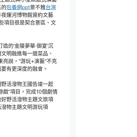
區的
包養網ppt
景不雅
台灣
年夜運河博物館簽約文藝
這些項目很是契合景區、文
造的‘金陵夢華·御宴’沉
朝文明融進每一道菜品、
亮說，“游玩+演藝”不克
而要有更深度的融會。
湖野活潑物王國告竣一起
戲”項目，完成10個劇情
做好野活潑物主題文旅項
活潑物主題文明游玩項