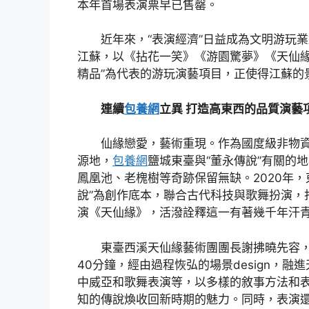
本年首場表演票早已售罄。
近年來，“表演經濟”日益成為文明游玩
江蘇，以《拈花一笑》《游園驚夢》《天仙緣
精品”為代表的游玩演藝項目，正使得江蘇的
連續
包養網
立異 打造高東西的品質演藝
仙緣戀愛，藝術重現。作為國度級非物資
源地，
包養網
鹽城東臺與“董永傳說”有關的
鳳凰池、老槐樹等奇跡保留無缺。2020年，
說”為創作底本，聯合古代科技與歌舞扮演，
演《天仙緣》，活潑詮釋這一有著幾千年汗
東臺西溪天仙緣藝術團團長謝拂曉先容
40分鐘，經由過程恢弘的場景design，融
中威亞和歌舞表演等，以多樣的敘事方法和
知的傳說煥收回新時期的魅力。同時，表演