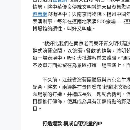
情勢，將中華優良傳統文明融進天目湖集聚
包養網
與街區中；與南京博物院、揚州中國
表演辦事，每年在這兩地表演500余場……
博場館的調性，叫好又叫座。
“就好比我們在南京老門東汗青文明街區打
醉式演藝空間，以‘演藝+餐飲’的情勢，將明
每一場表演中，吸引大批游客前去體驗。”周東
不及單方面逗留在為景區打造一場表演上，
不久前，江蘇省演藝團體還與南京金牛
配合，將來，兩邊將在景區發布“輕腳本文娛游
類場景的打造，并構成長效一起配合機制，
目標推行傳佈，使其成為具有江蘇特點的野
目。
打造爆款 構成自帶流量的IP