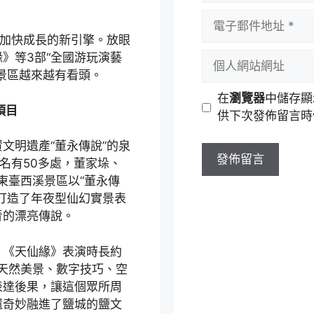
者
電
名
子
業加快成長的新引擎。放眼
稱
郵
個
》等3部“全國游玩演藝
件
人
景區越來越有看頭。
地
網
在
瀏覽器
中儲存顯
址
站
項目
供下次發佈留言時
網
址
文明遺產“董永傳說”的泉
地名有50多處，董家垛、
東臺西溪景區以“董永傳
打造了年夜型仙幻實景表
青的漂亮傳說。
，《天仙緣》表演時長約
進天然美景、數字技巧、空
表達後果，讓這個眾所周
還奇妙融進了鹽城的鹽文