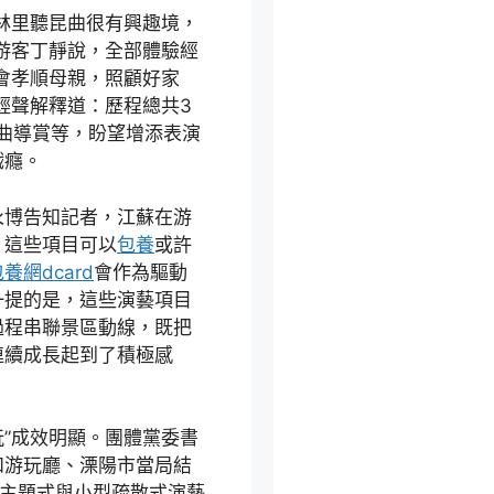
林里聽昆曲很有興趣境，
游客丁靜說，全部體驗經
會孝順母親，照顧好家
輕聲解釋道：歷程總共3
曲導賞等，盼望增添表演
戲癮。
永博告知記者，江蘇在游
，這些項目可以
包養
或許
養網dcard
會作為驅動
一提的是，這些演藝項目
過程串聯景區動線，既把
連續成長起到了積極感
玩”成效明顯。團體黨委書
和游玩廳、溧陽市當局結
型主題式與小型疏散式演藝