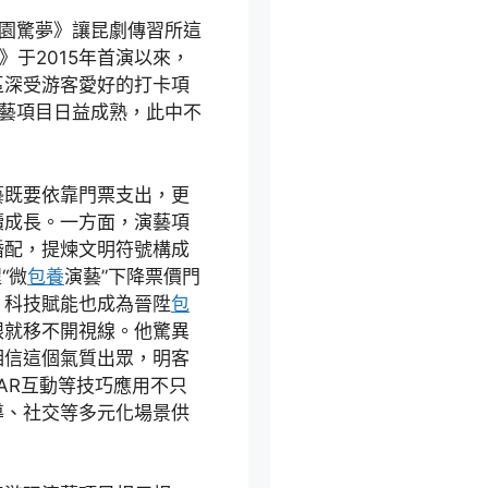
《游園驚夢》讓昆劇傳習所這
》于2015年首演以來，
區深受游客愛好的打卡項
演藝項目日益成熟，此中不
藝既要依靠門票支出，更
續成長。一方面，演藝項
婚配，提煉文明符號構成
“微
包養
演藝”下降票價門
，科技賦能也成為晉陞
包
眼就移不開視線。他驚異
相信這個氣質出眾，明客
/AR互動等技巧應用不只
導、社交等多元化場景供