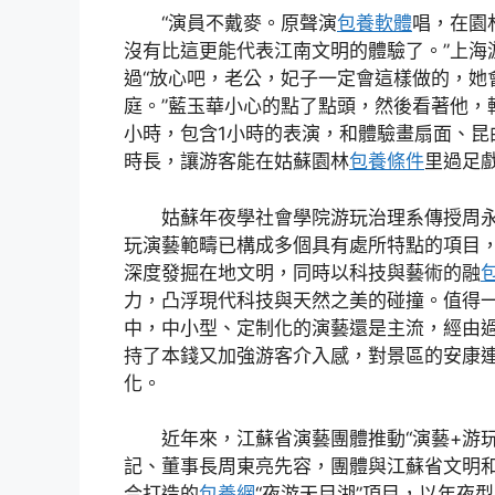
“演員不戴麥。原聲演
包養軟體
唱，在園
沒有比這更能代表江南文明的體驗了。”上海
過“放心吧，老公，妃子一定會這樣做的，她
庭。”藍玉華小心的點了點頭，然後看著他，
小時，包含1小時的表演，和體驗畫扇面、昆
時長，讓游客能在姑蘇園林
包養條件
里過足
姑蘇年夜學社會學院游玩治理系傳授周
玩演藝範疇已構成多個具有處所特點的項目
深度發掘在地文明，同時以科技與藝術的融
包
力，凸浮現代科技與天然之美的碰撞。值得
中，中小型、定制化的演藝還是主流，經由
持了本錢又加強游客介入感，對景區的安康
化。
近年來，江蘇省演藝團體推動“演藝+游
記、董事長周東亮先容，團體與江蘇省文明
合打造的
包養網
“夜游天目湖”項目，以年夜