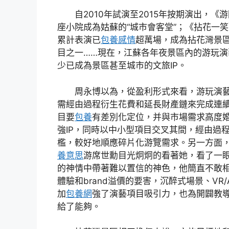
自2010年試演至2015年按期演出，
座小院成為姑蘇的“城市會客堂”；《拈花一笑
累計表演已
包養感情
超萬場，成為拈花灣景
目之一……現在，江蘇各年夜景區內的游玩
少已成為景區甚至城市的文旅IP。
周永博以為，從盈利形式來看，游玩演
需經由過程衍生花費和延長財產鏈來完成連
目要
包養
有差別化定位，并與市場需求高度
強IP，同時以中小型項目交叉其間，經由過程
檻，較好地順應碎片化游覽需求。另一方面
養意思
游席世勳目光炯炯的看著她，看了一
的神情中帶著難以置信的神色，他簡直不敢
體驗和brand溢價的要害，沉醉式場景、VR
加
包養網
強了演藝項目吸引力，也為開闢教
給了能夠。