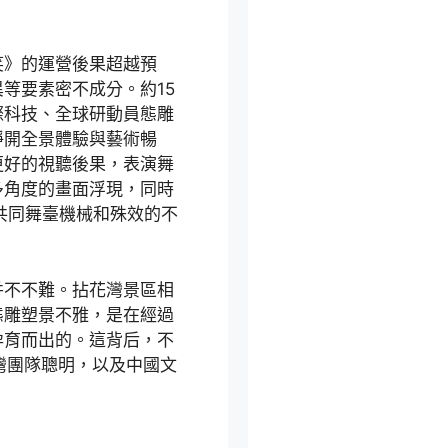
笑》的運營後果超越預
等要素密不成分。約15
際科技、全球研動員態雕
睜開全景體驗與藝術暢
更好的視聽後果，表演舞
多角度的畫面浮現，同時
共同舞臺機械和殊效的不
并不不難。拈花灣景區相
態雕塑景不雅，是在經過
孕育而出的。這背后，不
花灣團隊聰明，以及中國文