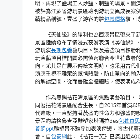
明，再現了鹽場工人炒鹽、制鹽的場景。開
被評為江蘇省游玩景區聰明游玩立異成長案
藝精品稱號，豐盛了游客的體
包養價格
驗，
《天仙緣》的勝利也為西溪景區帶來了
景區陸續發布了情浸式夜游表演《尋仙緣》
游玩演
長期包養
藝項目。談及這些項目標勝
玩演藝項目標開闢必需慎密聯合今世花費者
向，尤其是在展示傳統文明時，應采用古代
演應重視不雅眾的感情體驗，防止單向的輸
的解讀空間，從而晉陞全體體驗，使表演成
作為無錫拈花灣景區的焦點演藝項目，
同著拈花灣景區配合生長，自2015年首演以
代進級，一直堅持著茂盛的性命力和強盛的吸
景區約請格魯吉亞雕塑家塔瑪拉des
包養意思
養網ppt
雕塑景不雅參加表演傍邊，將古代藝
會。自
包養網
此，《拈花一笑》已演出近40