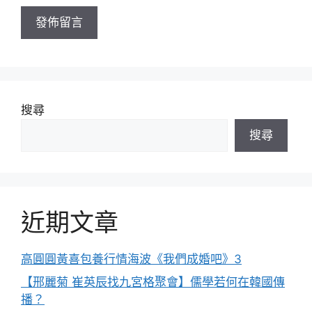
址
搜尋
搜尋
近期文章
高圓圓黃喜包養行情海波《我們成婚吧》3
【邢麗菊 崔英辰找九宮格聚會】儒學若何在韓國傳
播？