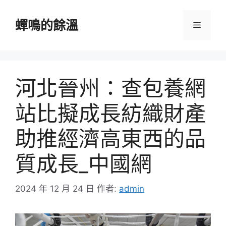
跳
至
蟬鳴的餘溫
選
主
要
單
內
容
河北晉州：查包養網
站比擬成長紡織財產
助推經濟高東西的品
質成長_中國網
2024 年 12 月 24 日
作者:
admin