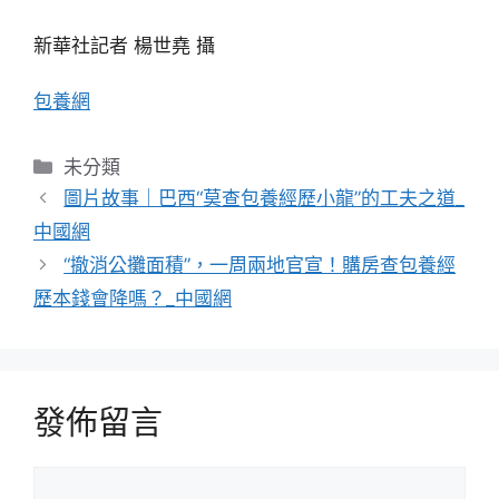
新華社記者 楊世堯 攝
包養網
分
未分類
類
圖片故事｜巴西“莫查包養經歷小龍”的工夫之道_
中國網
“撤消公攤面積”，一周兩地官宣！購房查包養經
歷本錢會降嗎？_中國網
發佈留言
留