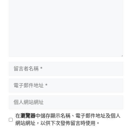
言
留
言
者
電
名
子
稱
郵
個
件
人
地
網
在
瀏覽器
中儲存顯示名稱、電子郵件地址及個人
址
站
網站網址，以供下次發佈留言時使用。
網