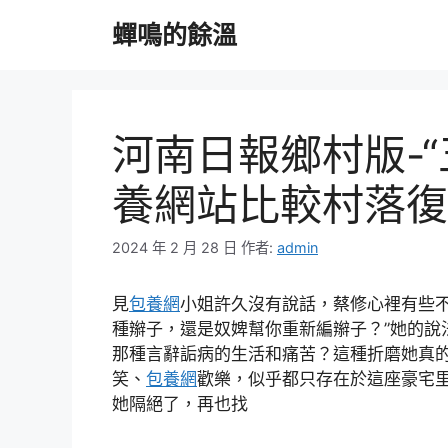
跳
蟬鳴的餘溫
至
主
要
內
容
河南日報鄉村版-“
養網站比較村落復
2024 年 2 月 28 日
作者:
admin
見
包養網
小姐許久沒有說話，蔡修心裡有些不
種辮子，還是奴婢幫你重新編辮子？”她的說
那種言辭詬病的生活和痛苦？這種折磨她真
笑、
包養網
歡樂，似乎都只存在於這座豪宅
她隔絕了，再也找