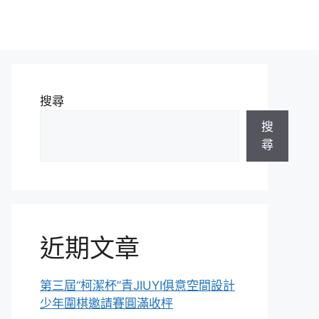
搜尋
搜
尋
近期文章
第三屆“柯潔杯”青JIUYI俱意空間設計
少年圍棋邀請賽圓滿收枰