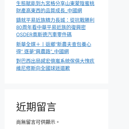
生態賦能到九宮格分享山東蒙陰蜜桃
財產高東西的品質成長_中國網
鑄就平易近族精力長城：從抗戰勝利
80周年看中華平易近族的復興密
OSDER奧斯德汽車零件碼
新華全媒＋丨返鄉“新農夫查包養心
得” 逐夢“興農路”_中國網
對巴西出局感宏億嵐系統傢俱大愧疚
維尼修斯向全國球迷道歉
近期留言
尚無留言可供顯示。