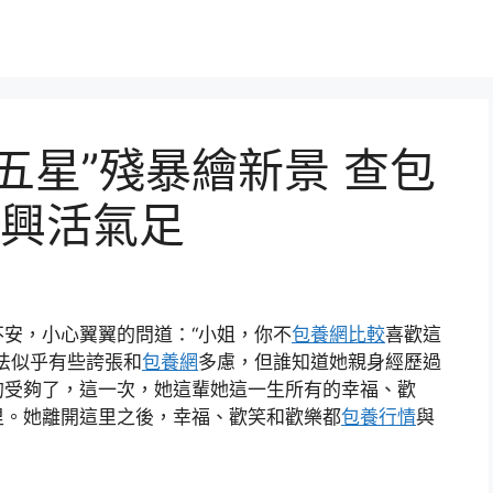
五星”殘暴繪新景 查包
興活氣足
安，小心翼翼的問道：“小姐，你不
包養網比較
喜歡這
法似乎有些誇張和
包養網
多慮，但誰知道她親身經歷過
的受夠了，這一次，她這輩她這一生所有的幸福、歡
里。她離開這里之後，幸福、歡笑和歡樂都
包養行情
與