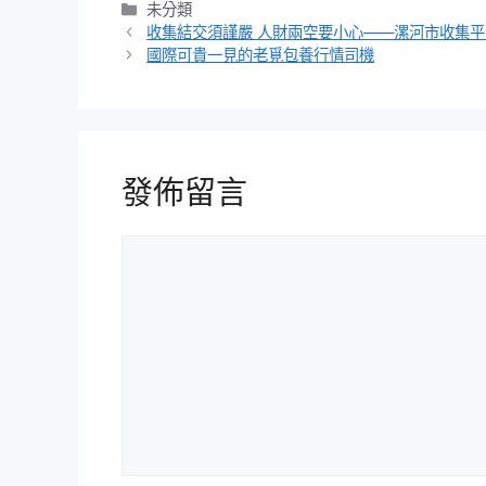
分
未分類
類
收集結交須謹嚴 人財兩空要小心——漯河市收集平
國際可貴一見的老覓包養行情司機
發佈留言
留
言