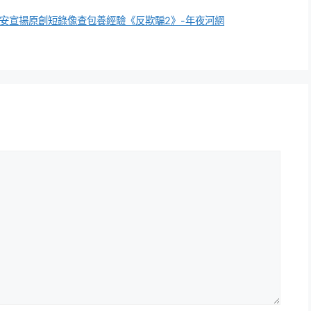
安宣揚原創短錄像查包養經驗《反欺騙2》-年夜河網