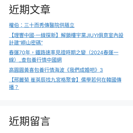
近期文章
權伯：三十而秀傳醫院供膳立
【理響中國·一線探新】解鎖樓宇黨JIUYI俱意室內設
計建“嶗山密碼”
春運70年，鐵路速率見證時期之變（2024春運一
線）_查包養行情中國網
高圓圓黃喜包養行情海波《我們成婚吧》3
【邢麗菊 崔英辰找九宮格聚會】儒學若何在韓國傳
播？
近期留言