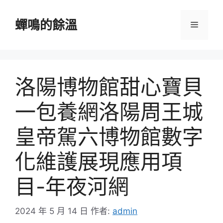
跳
至
蟬鳴的餘溫
選
主
要
單
內
容
洛陽博物館甜心寶貝
一包養網洛陽周王城
皇帝駕六博物館數字
化維護展現應用項
目-年夜河網
2024 年 5 月 14 日
作者:
admin