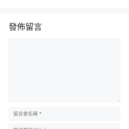
發佈留言
留
言
留
言
者
電