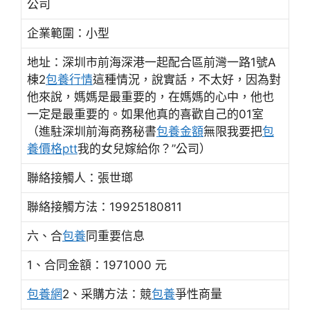
公司
企業範圍：小型
地址：深圳市前海深港一起配合區前灣一路1號A
棟2
包養行情
這種情況，說實話，不太好，因為對
他來說，媽媽是最重要的，在媽媽的心中，他也
一定是最重要的。如果他真的喜歡自己的01室
（進駐深圳前海商務秘書
包養金額
無限我要把
包
養價格ptt
我的女兒嫁給你？”公司）
聯絡接觸人：張世瑯
聯絡接觸方法：19925180811
六、合
包養
同重要信息
1、合同金額：1971000 元
包養網
2、采購方法：競
包養
爭性商量