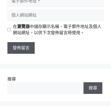
名
子
稱
郵
個
件
人
地
網
在
瀏覽器
中儲存顯示名稱、電子郵件地址及個人
址
站
網站網址，以供下次發佈留言時使用。
網
址
搜尋
搜尋