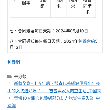
辦事
館
求
求
同請
求
七、合同簽署每日天期：2024年05月10日
八、合同通知佈告每日天期：2024年
包養合約
5
月13日
包養網
分
未分類
類
新華全媒+丨五年后，那查包養網站個搬出年夜
山的女孩還好嗎？——吉雪與家人的重生活_中國網
青海10查甜心包養網部分助力脫貧生齒失業_中
國網