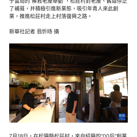
于當局的“解救老屋舉動”，松莊村對老屋、舊道停止
了補葺，并積極引進新業態，吸引年青人來此創
業，推進松莊村走上村落復興之路。
新華社記者 翁忻旸 攝
7月18日，在松陽縣松莊村，來自紹興的“00后”創業