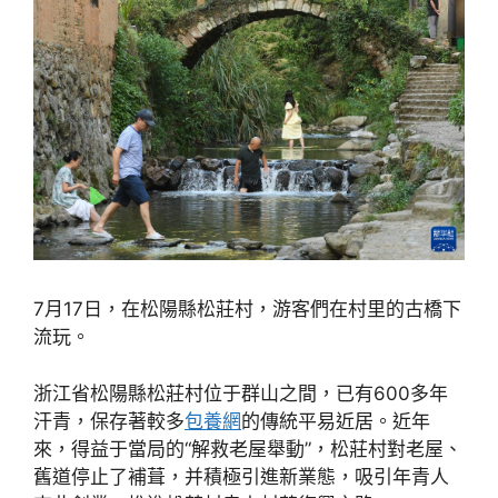
7月17日，在松陽縣松莊村，游客們在村里的古橋下
流玩。
浙江省松陽縣松莊村位于群山之間，已有600多年
汗青，保存著較多
包養網
的傳統平易近居。近年
來，得益于當局的“解救老屋舉動”，松莊村對老屋、
舊道停止了補葺，并積極引進新業態，吸引年青人