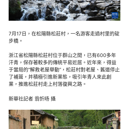
7月17日，在松陽縣松莊村，一名游客走過村里的碇
步橋。
浙江省松陽縣松莊村位于群山之間，已有600多年
汗青，保存著較多的傳統平易近居。近年來，得益
于當局的“解救老屋舉動”，松莊村對老屋、舊道停止
了補葺，并積極引進新業態，吸引年青人來此創
業，推進松莊村走上村落復興之路。
新華社記者 翁忻旸 攝