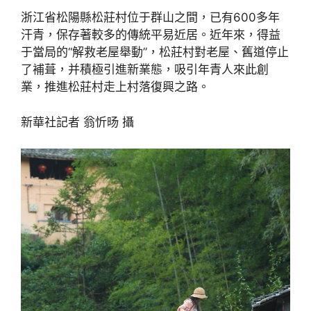
浙江省松陽縣松莊村位于群山之間，已有600多年
汗青，保存著較多的傳統平易近居。近年來，得益
于當局的“解救老屋舉動”，松莊村對老屋、舊道停止
了補葺，并積極引進新業態，吸引年青人來此創
業，推進松莊村走上村落復興之路。
新華社記者 翁忻旸 攝