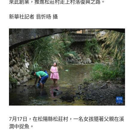
來此創業，推進松莊村走上村落復興之路。
新華社記者 翁忻旸 攝
7月17日，在松陽縣松莊村，一名女孩隨著父親在溪
澗中捉魚。