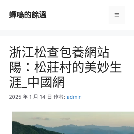
跳
至
蟬鳴的餘溫
選
主
要
單
內
容
浙江松查包養網站
陽：松莊村的美妙生
涯_中國網
2025 年 1 月 14 日
作者:
admin