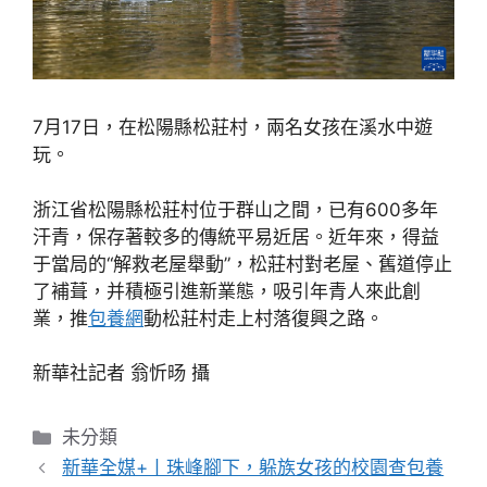
7月17日，在松陽縣松莊村，兩名女孩在溪水中遊
玩。
浙江省松陽縣松莊村位于群山之間，已有600多年
汗青，保存著較多的傳統平易近居。近年來，得益
于當局的“解救老屋舉動”，松莊村對老屋、舊道停止
了補葺，并積極引進新業態，吸引年青人來此創
業，推
包養網
動松莊村走上村落復興之路。
新華社記者 翁忻旸 攝
分
未分類
類
新華全媒+丨珠峰腳下，躲族女孩的校園查包養