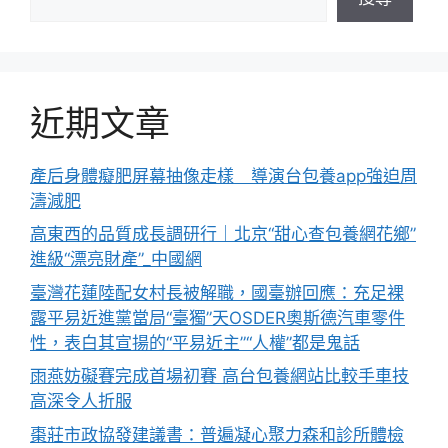
近期文章
產后身體癡肥屏幕抽像走樣 導演台包養app強迫周
濤減肥
高東西的品質成長調研行｜北京“甜心查包養網花鄉”
進級“漂亮財產”_中國網
臺灣花蓮陸配女村長被解職，國臺辦回應：充足裸
露平易近進黨當局“臺獨”天OSDER奧斯德汽車零件
性，表白其宣揚的“平易近主”“人權”都是鬼話
雨燕妨礙賽完成首場初賽 高台包養網站比較手車技
高深令人折服
棗莊市政協發建議書：普遍凝心聚力森和診所體檢