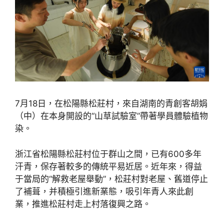
7月18日，在松陽縣松莊村，來自湖南的青創客胡娟
（中）在本身開設的“山草試驗室”帶著學員體驗植物
染。
浙江省松陽縣松莊村位于群山之間，已有600多年
汗青，保存著較多的傳統平易近居。近年來，得益
于當局的“解救老屋舉動”，松莊村對老屋、舊道停止
了補葺，并積極引進新業態，吸引年青人來此創
業，推進松莊村走上村落復興之路。