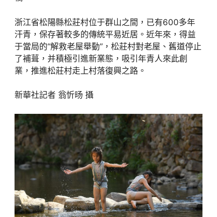
浙江省松陽縣松莊村位于群山之間，已有600多年
汗青，保存著較多的傳統平易近居。近年來，得益
于當局的“解救老屋舉動”，松莊村對老屋、舊道停止
了補葺，并積極引進新業態，吸引年青人來此創
業，推進松莊村走上村落復興之路。
新華社記者 翁忻旸 攝