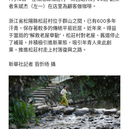
者朱斌杰（左一）在店里為顧客做咖啡。
浙江省松陽縣松莊村位于群山之間，已有600多年
汗青，保存著較多的傳統平易近居。近年來，得益
于當局的“解救老屋舉動”，松莊村對老屋、舊道停止
了補葺，并積極引進新業態，吸引年青人來此創
業，推進松莊村走上村落復興之路。
新華社記者 翁忻旸 攝