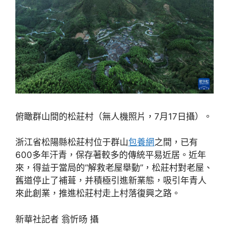
俯瞰群山間的松莊村（無人機照片，7月17日攝）。
浙江省松陽縣松莊村位于群山
包養網
之間，已有
600多年汗青，保存著較多的傳統平易近居。近年
來，得益于當局的“解救老屋舉動”，松莊村對老屋、
舊道停止了補葺，并積極引進新業態，吸引年青人
來此創業，推進松莊村走上村落復興之路。
新華社記者 翁忻旸 攝