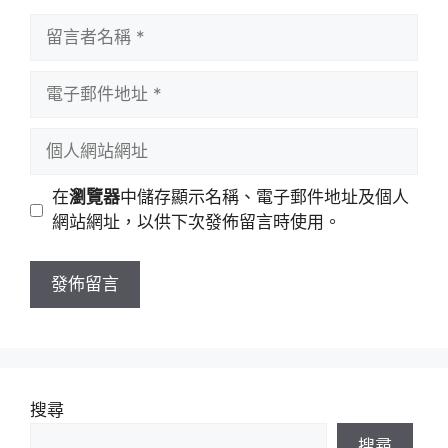
留
言
者
電
名
子
稱
郵
個
件
人
地
網
在
瀏覽器
中儲存顯示名稱、電子郵件地址及個人
址
站
網站網址，以供下次發佈留言時使用。
網
址
搜尋
搜尋