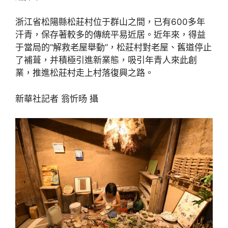
浙江省松陽縣松莊村位于群山之間，已有600多年
汗青，保存著較多的傳統平易近居。近年來，得益
于當局的“解救老屋舉動”，松莊村對老屋、舊道停止
了補葺，并積極引進新業態，吸引年青人來此創
業，推進松莊村走上村落復興之路。
新華社記者 翁忻旸 攝