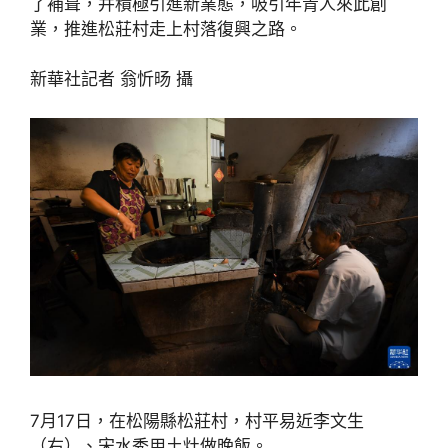
了補葺，并積極引進新業態，吸引年青人來此創
業，推進松莊村走上村落復興之路。
新華社記者 翁忻旸 攝
7月17日，在松陽縣松莊村，村平易近李文生
（右）、宋水秀用土灶做晚飯。