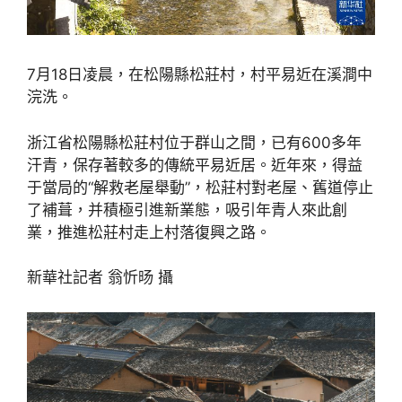
7月18日凌晨，在松陽縣松莊村，村平易近在溪澗中
浣洗。
浙江省松陽縣松莊村位于群山之間，已有600多年
汗青，保存著較多的傳統平易近居。近年來，得益
于當局的“解救老屋舉動”，松莊村對老屋、舊道停止
了補葺，并積極引進新業態，吸引年青人來此創
業，推進松莊村走上村落復興之路。
新華社記者 翁忻旸 攝