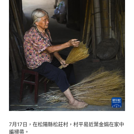
7月17日，在松陽縣松莊村，村平易近葉金娟在家中
編掃帚。