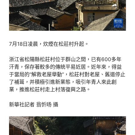
7月18日凌晨，炊煙在松莊村升起。
浙江省松陽縣松莊村位于群山之間，已有600多年
汗青，保存著較多的傳統平易近居。近年來，得益
于當局的“解救老屋舉動”，松莊村對老屋、舊道停止
了補葺，并積極引進新業態，吸引年青人來此創
業，推進松莊村走上村落復興之路。
新華社記者 翁忻旸 攝