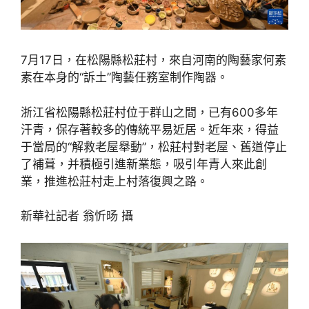
7月17日，在松陽縣松莊村，來自河南的陶藝家何素
素在本身的“訴土”陶藝任務室制作陶器。
浙江省松陽縣松莊村位于群山之間，已有600多年
汗青，保存著較多的傳統平易近居。近年來，得益
于當局的“解救老屋舉動”，松莊村對老屋、舊道停止
了補葺，并積極引進新業態，吸引年青人來此創
業，推進松莊村走上村落復興之路。
新華社記者 翁忻旸 攝