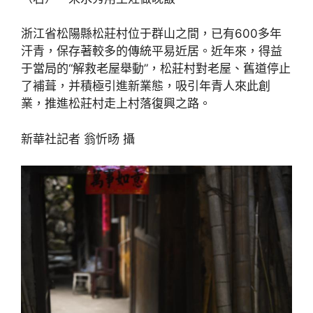
浙江省松陽縣松莊村位于群山之間，已有600多年
汗青，保存著較多的傳統平易近居。近年來，得益
于當局的“解救老屋舉動”，松莊村對老屋、舊道停止
了補葺，并積極引進新業態，吸引年青人來此創
業，推進松莊村走上村落復興之路。
新華社記者 翁忻旸 攝