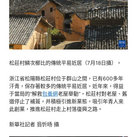
松莊村鱗次櫛比的傳統平易近居（7月18日攝）。
浙江省松陽縣松莊村位于群山之間，已有600多年
汗青，保存著較多的傳統平易近居。近年來，得益
于當局的“解救
包養網
老屋舉動”，松莊村對老屋、舊
道停止了補葺，并積極引進新業態，吸引年青人來
此創業，推進松莊村走上村落復興之路。
新華社記者 翁忻旸 攝