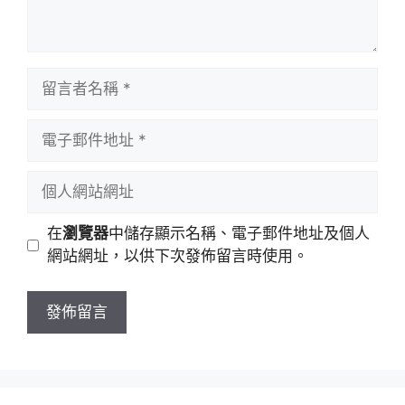
留
言
者
電
名
子
稱
郵
個
件
人
地
網
在
瀏覽器
中儲存顯示名稱、電子郵件地址及個人
址
站
網站網址，以供下次發佈留言時使用。
網
址