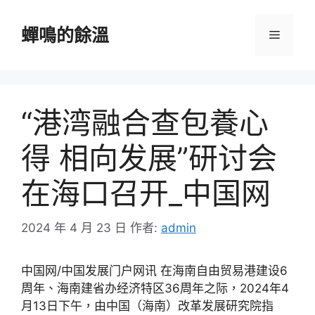
跳
至
蟬鳴的餘溫
選
主
要
單
內
容
“港湾融合查包養心
得 相向发展”研讨会
在海口召开_中国网
2024 年 4 月 23 日
作者:
admin
中国网/中国发展门户网讯 在海南自由贸易港建设6
周年、海南建省办经济特区36周年之际，2024年4
月13日下午，由中国（海南）改革发展研究院指