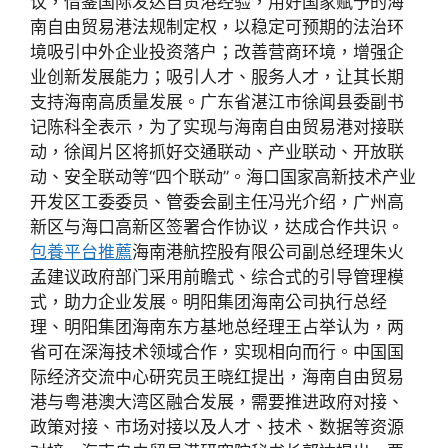
议，借鉴国际发达自贸港经验，用好国家赋予的海
南自由贸易港法规制定权，以稳定可预期的法治环
境吸引中外企业投资落户；改善营商环境，增强企
业创新发展能力；吸引人才、服务人才，让其长期
支持海南高质量发展。广东省湛江市徐闻县委副书
记陈科全表示，为了实现与海南自由贸易港对接联
动，徐闻片区将抓好交通联动、产业联动、开放联
动、安全联动等“四个联动”。海口国家高新技术产业
开发区工委委员、管委会副主任冯光介绍，广州高
新区与海口高新区签署合作协议，达成合作共识。
包養平台推薦
海南港航控股有限公司副总经理朱火
孟建议政府部门采用前瞻式、综合式的引导管理模
式，助力企业发展。明阳集团海南公司执行总经
理、明阳集团海南东方基地总经理王占举认为，两
省可在深海技术领域合作，实现相向而行。中国国
际经济交流中心研究员王晓红提出，海南自由贸易
港与粤港澳大湾区融合发展，需要推进政府对接、
政策对接、市场对接以及人才、技术、数据等资源