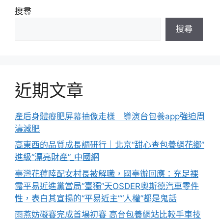
搜尋
搜尋
近期文章
產后身體癡肥屏幕抽像走樣 導演台包養app強迫周
濤減肥
高東西的品質成長調研行｜北京“甜心查包養網花鄉”
進級“漂亮財產”_中國網
臺灣花蓮陸配女村長被解職，國臺辦回應：充足裸
露平易近進黨當局“臺獨”天OSDER奧斯德汽車零件
性，表白其宣揚的“平易近主”“人權”都是鬼話
雨燕妨礙賽完成首場初賽 高台包養網站比較手車技