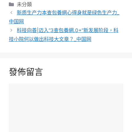
分
未分類
類
新质生产力本查包養網心得身就是绿色生产力_
中国网
科技向善|迈入“3查包養網.0+”新发展阶段，科
技小院何以做出科技大文章？_中国网
發佈留言
留
言