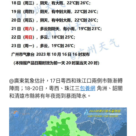
@廣東氣象估計，17日粵西和珠江口兩側市縣漸轉
陣雨；18-20日，粵西、珠江三
包養網
角洲、韶關
和清遠市縣將有年夜雨到暴雨降水。