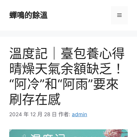
跳
至
蟬鳴的餘溫
選
主
要
單
內
容
溫度記｜臺包養心得
晴燥天氣余額缺乏！
“阿冷”和“阿雨”要來
刷存在感
2024 年 12 月 28 日
作者:
admin