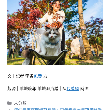
文｜記者 李各
包養
力
起源 | 羊城晚報·羊城派責編 | 陳
包養網
詩潔
分
未分類
類
這個元宵來廣州荔枝灣，查包養網七年夜奧秘活