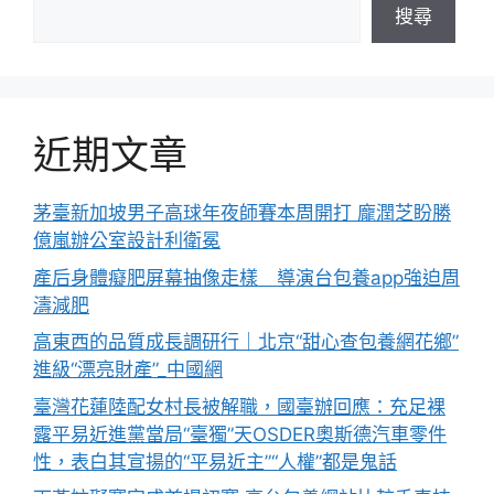
搜尋
近期文章
茅臺新加坡男子高球年夜師賽本周開打 龐潤芝盼勝
億嵐辦公室設計利衛冕
產后身體癡肥屏幕抽像走樣 導演台包養app強迫周
濤減肥
高東西的品質成長調研行｜北京“甜心查包養網花鄉”
進級“漂亮財產”_中國網
臺灣花蓮陸配女村長被解職，國臺辦回應：充足裸
露平易近進黨當局“臺獨”天OSDER奧斯德汽車零件
性，表白其宣揚的“平易近主”“人權”都是鬼話