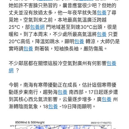
她如許不害臊只熟習的，曩昔應當很少吧？但她的
丈夫並沒有放過太多，他一年夜早就失落
包養
了尋
覓她。空氣到來之前，本地最高氣溫廣泛跨越
25℃，部
包養網
門地域甚至到達30℃出頭，很是
暖和。到了本周末，不少處所最高氣溫將
包養
只要
20℃高低，降溫如跳水，顯明
包養
轉涼，大師仍是
實時調
包養
劑著裝，短袖換長袖，嚴防傷風。
不少鄰居都在關懷這股冷空氣對廣州有何影響
包養
網
？
今朝，南海有寒帶擾動正在成長，估計這個寒帶擾
動逐步東南行，趨勢海
包養
南西部。17日起逐步遭
到其核心西北氣流影響，云量逐步增多，廣
包養
州
漸轉陰雨氣象，18
包養
-19日降雨顯明。