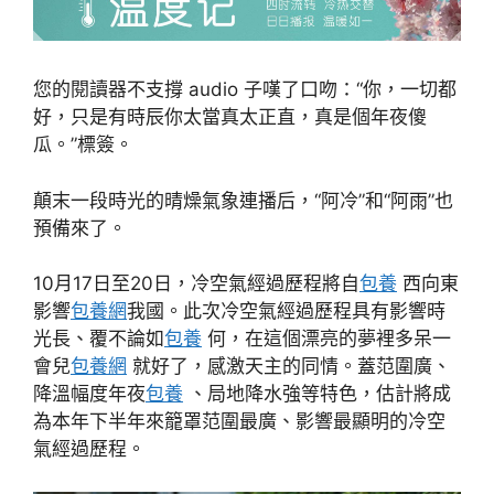
您的閱讀器不支撐 audio 子嘆了口吻：“你，一切都
好，只是有時辰你太當真太正直，真是個年夜傻
瓜。”標簽。
顛末一段時光的晴燥氣象連播后，“阿冷”和“阿雨”也
預備來了。
10月17日至20日，冷空氣經過歷程將自
包養
西向東
影響
包養網
我國。此次冷空氣經過歷程具有影響時
光長、覆不論如
包養
何，在這個漂亮的夢裡多呆一
會兒
包養網
就好了，感激天主的同情。蓋范圍廣、
降溫幅度年夜
包養
、局地降水強等特色，估計將成
為本年下半年來籠罩范圍最廣、影響最顯明的冷空
氣經過歷程。