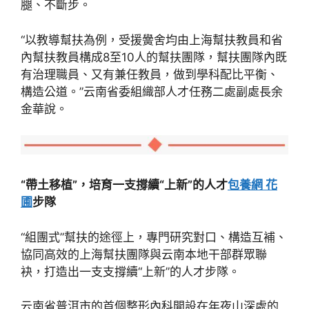
腿、不斷步。
“以教導幫扶為例，受援黌舍均由上海幫扶教員和省
內幫扶教員構成8至10人的幫扶團隊，幫扶團隊內既
有治理職員、又有兼任教員，做到學科配比平衡、
構造公道。”云南省委組織部人才任務二處副處長余
金華說。
“帶土移植”，培育一支撐續“上新”的人才
包養網 花
圃
步隊
“組團式”幫扶的途徑上，專門研究對口、構造互補、
協同高效的上海幫扶團隊與云南本地干部群眾聯
袂，打造出一支支撐續“上新”的人才步隊。
云南省普洱市的首個整形內科開設在年夜山深處的