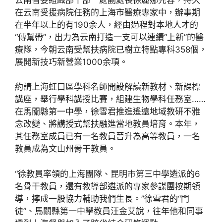
在云南受援病院任務的上海市醫療專家中，辦事期
在半年以上的有190余人，經由過程對本地人才的
“傳幫帶”，出力為云南打造一支可以連續“上新”的醫
療隊，今朝云南受幫扶病院已樹立特點專科358個，
展開新技巧新營業1000余項。
約請上海虹口區學科名師開設解讀新教材、新課標
講座，舉行學科講授比賽，組建生物學科任務室……
在馬關縣第一中學，徐雪君推進遙遠地域教研不雅
念改變、將講授式幫扶融進當地教員培育。本年，
其任務室成員已有一名教員晉升為高等教員，一名
教員成為文山州骨干教員。
“徐教員率領的上海團隊、昆明市第三中學遴派的6
名骨干教員，還有教導部遴派的專家參謀團按期領
導，擰成一股協力輔助我們生長。”徐雪君的“門
徒”、馬關縣第一中學教員汪金艾說，往年他和同事