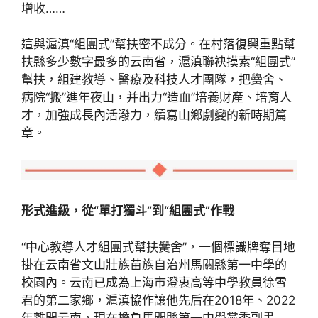
增收……
這與滬滇“組團式”幫扶密不成分。在村落復興重點幫
扶縣多少數字最多的云南省，滬滇聯袂摸索“組團式”
幫扶，組建教導、醫療及科技人才團隊，把黌舍、
病院“搬”進年夜山，并出力“造血”培養財產、培育人
才，加強成長內活潑力，續寫山鄉劇變的新時期篇
章。
形式進級，從“
單打獨斗”到“組團式”作戰
“中心教導人才組團式幫扶黌舍”，一個標識牌奪目地
掛在云南省文山壯族苗族自治州馬關縣第一中學的
校園內。云南已成為上海市澄衷高等中學教員徐雪
君的第二家鄉，滬滇協作讓他先后在2018年、2022
年離開云南，現在擔負馬關縣第一中學黨委副書