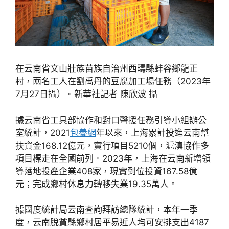
在云南省文山壯族苗族自治州西疇縣蚌谷鄉龍正
村，兩名工人在劉禹丹的豆腐加工場任務（2023年
7月27日攝）。新華社記者 陳欣波 攝
據云南省工具部協作和對口聲援任務引導小組辦公
室統計，2021
包養網
年以來，上海累計投進云南幫
扶資金168.12億元，實行項目5210個，滬滇協作多
項目標走在全國前列。2023年，上海在云南新增領
導落地投產企業408家，現實到位投資167.58億
元；完成鄉村休息力轉移失業19.35萬人。
據國度統計局云南查詢拜訪總隊統計，本年一季
度，云南脫貧縣鄉村居平易近人均可安排支出4187