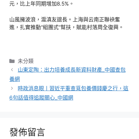
元，比上年同期增加8.5%。
山風擁波浪，滬滇友誼長。上海與云南正聯袂奮
進，扎實推動“組團式”幫扶，賦能村落周全復興。
分
未分類
類
山東定陶：出力培養成長新資料財產_中國查包
養網
時政消息眼丨習近平重查覓包養價錢慶之行，這
6句話值得追蹤關心_中國網
發佈留言