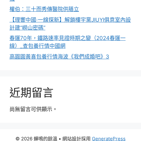
權伯：三十而秀傳醫院供膳立
【理響中國·一線探新】解鎖樓宇黨JIUYI俱意室內設
計建“嶗山密碼”
春運70年，鐵路速率見證時期之變（2024春運一
線）_查包養行情中國網
高圓圓黃喜包養行情海波《我們成婚吧》3
近期留言
尚無留言可供顯示。
© 2026 蟬鳴的餘溫
• 網站設計採用
GeneratePress