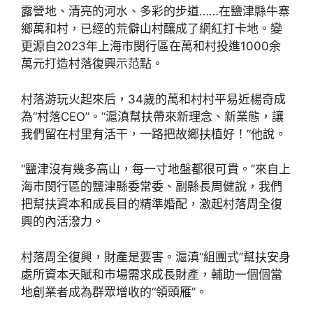
露營地、清亮的河水、多彩的步道……在鹽津縣牛寨
鄉萬和村，已經的荒僻山村釀成了網紅打卡地。變
更源自2023年上海市閔行區在萬和村投進1000余
萬元打造村落復興示范點。
村落游玩火起來后，34歲的萬和村村平易近楊奇成
為“村落CEO”。“滬滇幫扶帶來新理念、新業態，讓
我們留在村里有活干，一路把故鄉扶植好！”他說。
“鹽津沒有幾多高山，每一寸地盤都很可貴。”來自上
海市閔行區的鹽津縣委常委、副縣長周健說，我們
把幫扶資本和成長目的精準婚配，激起村落周全復
興的內活潑力。
村落周全復興，財產是要害。滬滇“組團式”幫扶安身
處所資本天賦和市場需求成長財產，輔助一個個當
地創業者成為群眾增收的“領頭雁”。