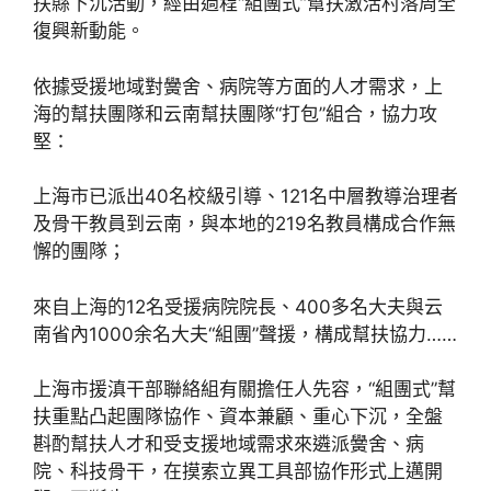
扶縣下沉活動，經由過程“組團式”幫扶激活村落周全
復興新動能。
依據受援地域對黌舍、病院等方面的人才需求，上
海的幫扶團隊和云南幫扶團隊“打包”組合，協力攻
堅：
上海市已派出40名校級引導、121名中層教導治理者
及骨干教員到云南，與本地的219名教員構成合作無
懈的團隊；
來自上海的12名受援病院院長、400多名大夫與云
南省內1000余名大夫“組團”聲援，構成幫扶協力……
上海市援滇干部聯絡組有關擔任人先容，“組團式”幫
扶重點凸起團隊協作、資本兼顧、重心下沉，全盤
斟酌幫扶人才和受支援地域需求來遴派黌舍、病
院、科技骨干，在摸索立異工具部協作形式上邁開