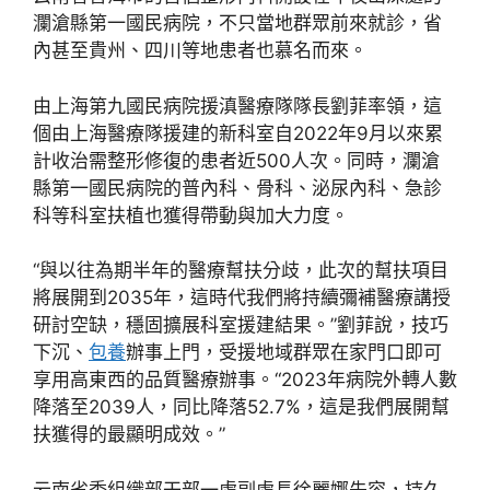
瀾滄縣第一國民病院，不只當地群眾前來就診，省
內甚至貴州、四川等地患者也慕名而來。
由上海第九國民病院援滇醫療隊隊長劉菲率領，這
個由上海醫療隊援建的新科室自2022年9月以來累
計收治需整形修復的患者近500人次。同時，瀾滄
縣第一國民病院的普內科、骨科、泌尿內科、急診
科等科室扶植也獲得帶動與加大力度。
“與以往為期半年的醫療幫扶分歧，此次的幫扶項目
將展開到2035年，這時代我們將持續彌補醫療講授
研討空缺，穩固擴展科室援建結果。”劉菲說，技巧
下沉、
包養
辦事上門，受援地域群眾在家門口即可
享用高東西的品質醫療辦事。“2023年病院外轉人數
降落至2039人，同比降落52.7%，這是我們展開幫
扶獲得的最顯明成效。”
云南省委組織部干部一處副處長徐麗娜先容，持久