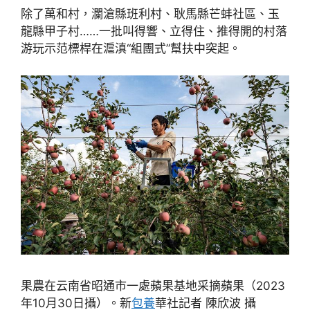
除了萬和村，瀾滄縣班利村、耿馬縣芒蚌社區、玉
龍縣甲子村……一批叫得響、立得住、推得開的村落
游玩示范標桿在滬滇“組團式”幫扶中突起。
果農在云南省昭通市一處蘋果基地采摘蘋果（2023
年10月30日攝）。新
包養
華社記者 陳欣波 攝