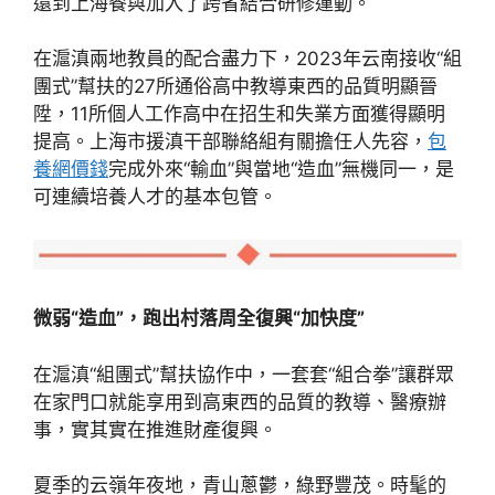
還到上海餐與加入了跨省結合研修運動。
在滬滇兩地教員的配合盡力下，2023年云南接收“組
團式”幫扶的27所通俗高中教導東西的品質明顯晉
陞，11所個人工作高中在招生和失業方面獲得顯明
提高。上海市援滇干部聯絡組有關擔任人先容，
包
養網價錢
完成外來“輸血”與當地“造血”無機同一，是
可連續培養人才的基本包管。
微弱“造血”，跑出村落周全復興“加快度”
在滬滇“組團式”幫扶協作中，一套套“組合拳”讓群眾
在家門口就能享用到高東西的品質的教導、醫療辦
事，實其實在推進財產復興。
夏季的云嶺年夜地，青山蔥鬱，綠野豐茂。時髦的