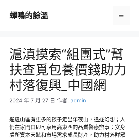
跳
至
蟬鳴的餘溫
選
主
要
單
內
容
滬滇摸索“組團式”幫
扶查覓包養價錢助力
村落復興_中國網
2024 年 7 月 27 日
作者:
admin
遙遠山區有更多的孩子走出年夜山，追逐幻想；人
們在家門口即可享用高東西的品質醫療辦事；安身
處所資本天賦和市場需求成長財產，助力村落群眾