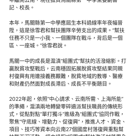
記、校長。
本年，馬關縣第一中學應屆生本科過線率年夜幅晉
陞，這是徐雪君和幫扶團隊辛勞支出的成果。“幫扶
任務不只是一小我、一個團隊在戰斗，背后是一個
區、一座城。”徐雪君說。
馬關一中的成長是滬滇“組團式”幫扶的活潑縮影。打
贏脫貧攻堅戰后，云南穩固拓展脫貧攻堅結果同親
村復興有用連接義務艱難，脫貧地域的教導、醫療
和財產仍然面對成長滯后、成長不平衡題目。
2022年起，依照“中心請求、云南所需、上海所能”
的準繩，滬滇兩地轉變零碎遴派幫扶職員的傳統形
式，從點對點“單打獨斗”進級為“組團式”協同作戰，
聚焦“守底線、增動力、促復興”，推進人才、資金、
項目、技巧等資本向云南27個國度村落復興重點幫