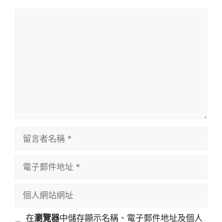
留
言
留
言
者
電
名
子
稱
郵
個
件
人
地
網
在
瀏覽器
中儲存顯示名稱、電子郵件地址及個人