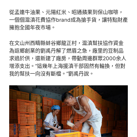
從孟連牛油果、元陽紅米、昭通蘋果到保山咖啡，
一個個滬滇花費協作brand成為搶手貨，讓特點財產
擁抱全國年夜市場。
在文山州西疇縣蚌谷鄉龍正村，滬滇幫扶協作資金
為返鄉創業的劉禹丹解了燃眉之急，廠里的豆制品
求過於供，還新建了廠房，帶動周邊群眾2000余人
增添支出。“這幾年上海援滇干部固然有輪換，但對
我的幫扶一向沒有斷檔。”劉禹丹說。