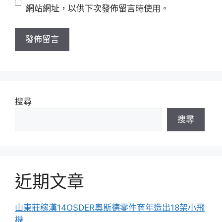
址
站
網站網址，以供下次發佈留言時使用。
網
址
搜尋
搜尋
近期文章
山東莊稼漢14OSDER奧斯德零件商年造出18架小飛
機