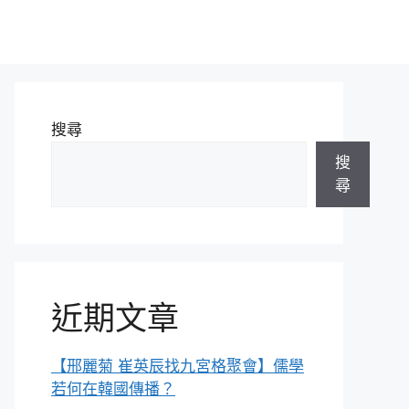
搜尋
搜
尋
近期文章
【邢麗菊 崔英辰找九宮格聚會】儒學
若何在韓國傳播？