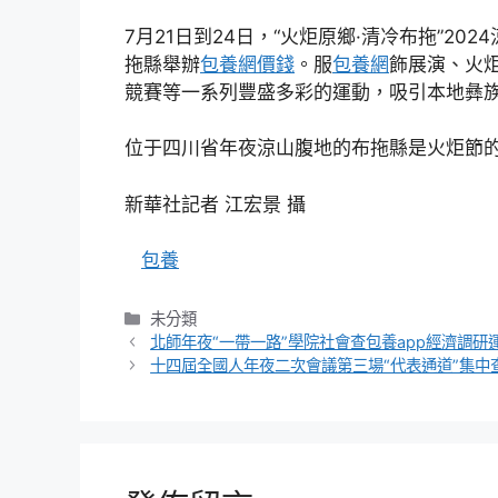
7月21日到24日，“火炬原鄉·清冷布拖”2
拖縣舉辦
包養網價錢
。服
包養網
飾展演、火
競賽等一系列豐盛多彩的運動，吸引本地彝
位于四川省年夜涼山腹地的布拖縣是火炬節的
新華社記者 江宏景 攝
包養
分
未分類
類
北師年夜“一帶一路”學院社會查包養app經濟調研
十四屆全國人年夜二次會議第三場“代表通道”集中