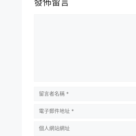
發佈留言
留
言
留
言
者
電
名
子
稱
郵
個
件
人