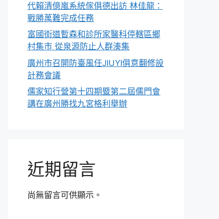
代賴清億嵐系統傢俱德出訪 林佳龍：
戰勝萬難完成任務
富國街道暫森和診所家醫科停轄區鄉
村集市 從泉源防止人群湊集
廣州市召開防臺風任JIUYI俱意翻修設
計務會議
儒家知行營第十四期暨第二屆儒門會
講在廣州勝找九宮格利舉辦
近期留言
尚無留言可供顯示。