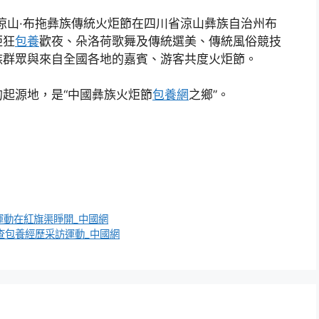
024涼山·布拖彝族傳統火炬節在四川省涼山彝族自治州布
炬狂
包養
歡夜、朵洛荷歌舞及傳統選美、傳統風俗競技
族群眾與來自全國各地的嘉賓、游客共度火炬節。
起源地，是“中國彝族火炬節
包養網
之鄉”。
運動在紅旗渠睜開_中國網
查包養經歷采訪運動_中國網