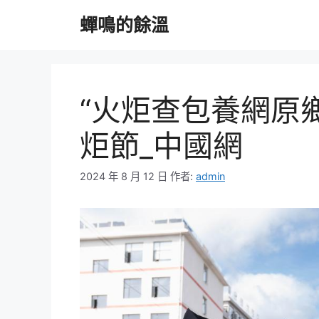
跳
蟬鳴的餘溫
至
主
要
內
容
“火炬查包養網原
炬節_中國網
2024 年 8 月 12 日
作者:
admin