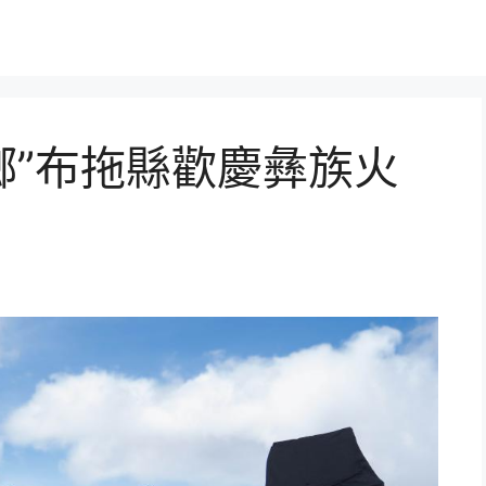
鄉”布拖縣歡慶彝族火