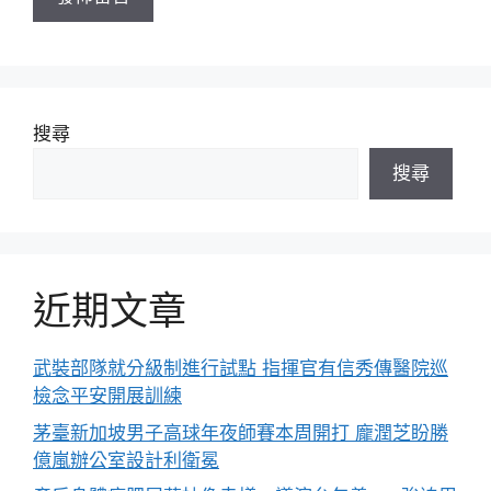
搜尋
搜尋
近期文章
武裝部隊就分級制進行試點 指揮官有信秀傳醫院巡
檢念平安開展訓練
茅臺新加坡男子高球年夜師賽本周開打 龐潤芝盼勝
億嵐辦公室設計利衛冕