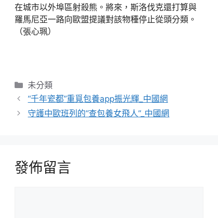
在城市以外埠區射殺熊。將來，斯洛伐克還打算與
羅馬尼亞一路向歐盟提議對該物種停止從頭分類。
（張心珮）
分
未分類
類
“千年瓷都”重覓包養app振光輝_中國網
守護中歐班列的“查包養女飛人”_中國網
發佈留言
留
言