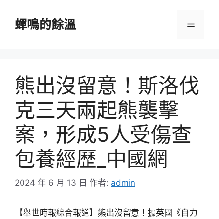
跳
至
蟬鳴的餘溫
選
主
要
單
內
容
熊出沒留意！斯洛伐
克三天兩起熊襲擊
案，形成5人受傷查
包養經歷_中國網
2024 年 6 月 13 日
作者:
admin
【舉世時報綜合報道】熊出沒留意！據英國《自力