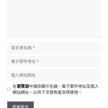
留
言
者
電
名
子
稱
郵
個
件
人
地
網
在
瀏覽器
中儲存顯示名稱、電子郵件地址及個人
址
站
網站網址，以供下次發佈留言時使用。
網
址