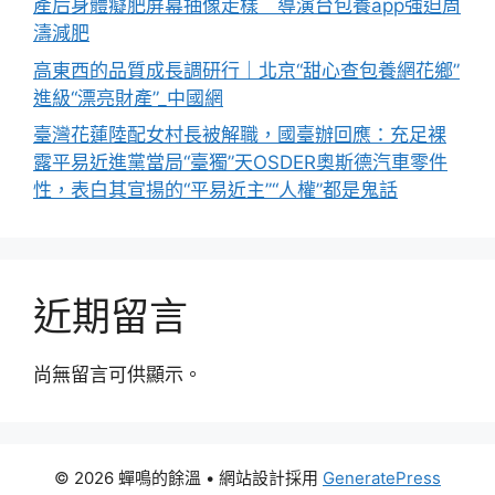
產后身體癡肥屏幕抽像走樣 導演台包養app強迫周
濤減肥
高東西的品質成長調研行｜北京“甜心查包養網花鄉”
進級“漂亮財產”_中國網
臺灣花蓮陸配女村長被解職，國臺辦回應：充足裸
露平易近進黨當局“臺獨”天OSDER奧斯德汽車零件
性，表白其宣揚的“平易近主”“人權”都是鬼話
近期留言
尚無留言可供顯示。
© 2026 蟬鳴的餘溫
• 網站設計採用
GeneratePress