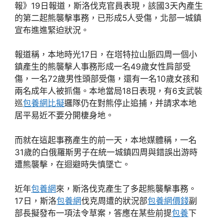
報》19日報道，斯洛伐克官員表現，該國3天內產生
的第二起熊襲擊事務，已形成5人受傷，北部一城鎮
宣布進進緊迫狀況。
報道稱，本地時光17日，在塔特拉山脈四周一個小
鎮產生的熊襲擊人事務形成一名49歲女性肩部受
傷，一名72歲男性頭部受傷，還有一名10歲女孩和
兩名成年人被抓傷。本地當局18日表現，有6支武裝
巡
包養網比擬
邏隊仍在對熊停止追捕，并請求本地
居平易近不要分開棲身地。
而就在這起事務產生的前一天，本地媒體稱，一名
31歲的白俄羅斯男子在統一城鎮四周與錯誤出游時
遭熊襲擊，在迴避時失慎墜亡。
近年
包養網
來，斯洛伐克產生了多起熊襲擊事務。
17日，斯洛
包養網
伐克周遭的狀況部
包養網價錢
副
部長擬發布一項法令草案，答應在某些前提
包養
下