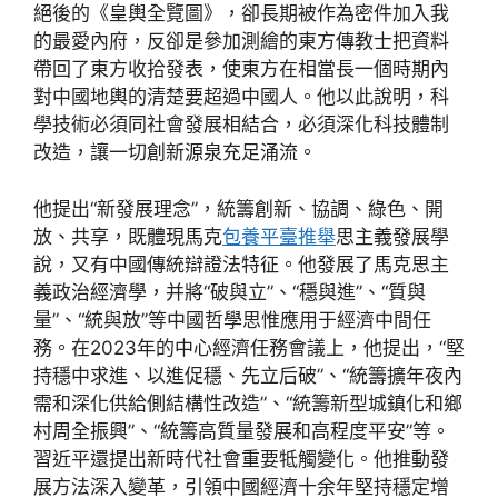
絕後的《皇輿全覽圖》，卻長期被作為密件加入我
的最愛內府，反卻是參加測繪的東方傳教士把資料
帶回了東方收拾發表，使東方在相當長一個時期內
對中國地輿的清楚要超過中國人。他以此說明，科
學技術必須同社會發展相結合，必須深化科技體制
改造，讓一切創新源泉充足涌流。
他提出“新發展理念”，統籌創新、協調、綠色、開
放、共享，既體現馬克
包養平臺推舉
思主義發展學
說，又有中國傳統辯證法特征。他發展了馬克思主
義政治經濟學，并將“破與立”、“穩與進”、“質與
量”、“統與放”等中國哲學思惟應用于經濟中間任
務。在2023年的中心經濟任務會議上，他提出，“堅
持穩中求進、以進促穩、先立后破”、“統籌擴年夜內
需和深化供給側結構性改造”、“統籌新型城鎮化和鄉
村周全振興”、“統籌高質量發展和高程度平安”等。
習近平還提出新時代社會重要牴觸變化。他推動發
展方法深入變革，引領中國經濟十余年堅持穩定增