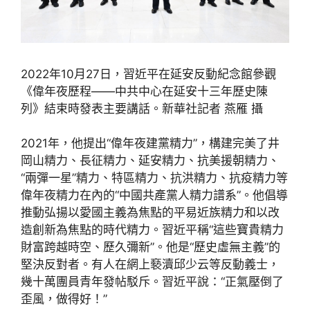
2022年10月27日，習近平在延安反動紀念館參觀
《偉年夜歷程——中共中心在延安十三年歷史陳
列》結束時發表主要講話。新華社記者 燕雁 攝
2021年，他提出“偉年夜建黨精力”，構建完美了井
岡山精力、長征精力、延安精力、抗美援朝精力、
“兩彈一星”精力、特區精力、抗洪精力、抗疫精力等
偉年夜精力在內的“中國共產黨人精力譜系”。他倡導
推動弘揚以愛國主義為焦點的平易近族精力和以改
造創新為焦點的時代精力。習近平稱“這些寶貴精力
財富跨越時空、歷久彌新”。他是“歷史虛無主義”的
堅決反對者。有人在網上褻瀆邱少云等反動義士，
幾十萬團員青年發帖駁斥。習近平說：“正氣壓倒了
歪風，做得好！”