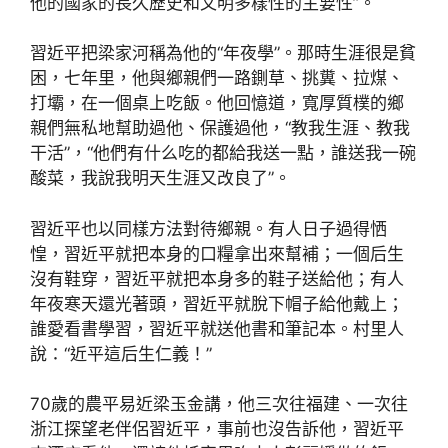
他的國家的長久歷史和文明多樣性的主要性”。
習近平把梁家河稱為他的“年夜學”。那時生涯很是貧
困，七年里，他與鄉親們一路鍘草、挑糞、拉煤、
打壩，在一個桌上吃飯。他回憶道，寬厚質樸的鄉
親們無私地幫助過他、保護過他，“教我生涯、教我
干活”，“他們有什么吃的都給我送一點，誰送我一碗
酸菜，我說我明天生涯又改良了”。
習近平也以同樣方法對待鄉親。有人日子過得恓
惶，習近平就把本身的口糧拿出來幫補；一個后生
沒有鞋穿，習近平就把本身多的鞋子送給他；有人
年夜寒天還光著頭，習近平就脫下帽子給他戴上；
誰愛看書學習，習近平就送他書和筆記本。村里人
說：“近平這后生仁義！”
70歲的農平易近梁玉金講，他三次往福建、一次往
浙江探望老伴侶習近平，事前也沒告訴他，習近平