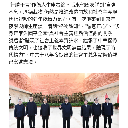
“行勝于言”作為人生座右銘。后來他屢次講到“自強
不息，厚德載物”仍然是推進改造開放和社會主義現
代化建設的強年夜精力氣力。有一次他來到北京年
夜學與師生座談，講到“格物致知”、“誠意正心”、“修
身齊家治國平全國”與社會主義焦點價值觀的關系，
說后者“體現了社會主義本質請求，繼承了中華優秀
傳統文明，也接收了世界文明無益結果，體現了時
代精力”。中共十八年夜提出的社會主義焦點價值觀
已寫進憲法。