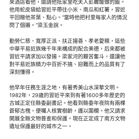
來酒店看他，還請他抵家里吃夫人彭麗媛做的飯。
他用蛇皮袋給習近平帶往小米、南瓜和紅薯，習近
平回贈他茶葉、點心。“當時他把村里每家人的情況
問了個遍。”梁玉金說。
勤勞仁慈、寬厚正派、扶正揚善、孝老愛親，這些
中華平易近族幾千年來構成的配合美德，后來都被
習近平請求加以發揚。梁家河的艱苦奮斗，還讓他
對平易近族精力中百折不撓、迎難而上的品質有了
深刻懂得。
他早年任務生涯之地，有著秀美山水深摯文明。
1982年，29歲的習近平來到有著1600多年歷史的
古城正定任縣委副書記。他看到縣委年夜院有兩棵
蒼郁古槐，便囑人核實樹齡，護以圍欄。他又請求
開展全縣文物普查和保護。現在正定成了南方文物
遺址保護最好的城市之一。