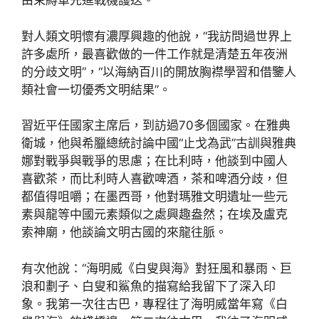
由束縛軍先進戰機護送。
對人類文明懷有濃厚興趣的他說，“我訪問過世界上
許多處所，最喜歡做的一件工作就是清楚五年夜洲
的分歧文明”，“以海納百川的開放胸襟學習和借鑒人
類社會一切優秀文明結果”。
習近平任國家主席后，到訪過70多個國家。在雅典
衛城，他與希臘總統討論中國“止戈為武”古訓與雅典
娜對戰爭與戰爭的思慮；在比利時，他談到中國人
喜歡茶，而比利時人喜歡啤酒，茶和啤酒分歧，但
都值得咀嚼；在墨西哥，他對瑪雅文明遺址一些元
素與龍等中國元素類似之處興趣盎然；在埃及盧克
索神廟，他談論文明古國的來龍往脈。
有次他說：“海明威《白叟與海》對狂風和暴雨、巨
浪和劃子、白叟和鯊魚的描寫給我留下了深入印
象。我第一次往古巴，專程往了海明威當年寫《白