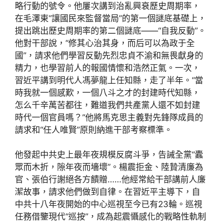
略行動的號令。他屢次講到治亂興衰歷史周期率，
在毛澤東“讓國民來監督當局”的第一個謎底基礎上，
提出跳出歷史周期率的第二個謎底——“自我反動”。
他對干部說，“修其心治其身，而后可以為政于全
國”，請求他們學習反動先烈忠貞不渝和無畏獻身的
精力，也學習前人的報國情懷和浩然正氣。一次，
習近平講到明代人馮夢龍上任知縣，走了半年。“當
時我就一個感歎，一個八斗之才的封建時代知縣，
怎么千辛萬苦都往，難道我們共產黨人還不如封建
時代一個官員嗎？”他將馬克思主義對先鋒隊成員的
請求和“任人唯賢”原則納進干部考察標準。
他發起中共史上最年夜規模反腐斗爭，告誡全黨“蠹
眾而木折，隙年夜而墻壞”。楊震拒金、陸贄清廉為
官、張伯行謝絕各方饋贈……他經常給干部講前人廉
潔故事，請求他們做到自律。在習近平主導下，自
中共十八年夜開始的中心巡視至今已有23輪。巡視
任務借鑒現代“巡按”，成為起震懾感化的戰略性軌制