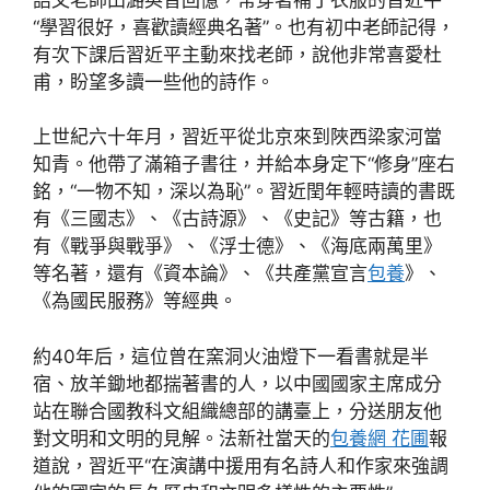
“學習很好，喜歡讀經典名著”。也有初中老師記得，
有次下課后習近平主動來找老師，說他非常喜愛杜
甫，盼望多讀一些他的詩作。
上世紀六十年月，習近平從北京來到陜西梁家河當
知青。他帶了滿箱子書往，并給本身定下“修身”座右
銘，“一物不知，深以為恥”。習近閏年輕時讀的書既
有《三國志》、《古詩源》、《史記》等古籍，也
有《戰爭與戰爭》、《浮士德》、《海底兩萬里》
等名著，還有《資本論》、《共產黨宣言
包養
》、
《為國民服務》等經典。
約40年后，這位曾在窯洞火油燈下一看書就是半
宿、放羊鋤地都揣著書的人，以中國國家主席成分
站在聯合國教科文組織總部的講臺上，分送朋友他
對文明和文明的見解。法新社當天的
包養網 花圃
報
道說，習近平“在演講中援用有名詩人和作家來強調