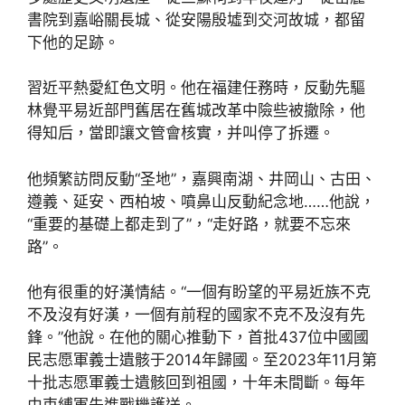
書院到嘉峪關長城、從安陽殷墟到交河故城，都留
下他的足跡。
習近平熱愛紅色文明。他在福建任務時，反動先驅
林覺平易近部門舊居在舊城改革中險些被撤除，他
得知后，當即讓文管會核實，并叫停了拆遷。
他頻繁訪問反動“圣地”，嘉興南湖、井岡山、古田、
遵義、延安、西柏坡、噴鼻山反動紀念地……他說，
“重要的基礎上都走到了”，“走好路，就要不忘來
路”。
他有很重的好漢情結。“一個有盼望的平易近族不克
不及沒有好漢，一個有前程的國家不克不及沒有先
鋒。”他說。在他的關心推動下，首批437位中國國
民志愿軍義士遺骸于2014年歸國。至2023年11月第
十批志愿軍義士遺骸回到祖國，十年未間斷。每年