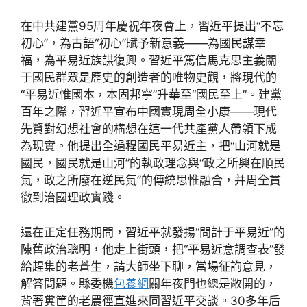
在中共建黨95周年慶祝年夜會上，習近平提出“不忘
初心”，為古語“初心”賦予新意義——為國民謀幸
福，為平易近族謀復興。習近平篤信馬克思主義關
于國民群眾是歷史的創造者的唯物史觀，將現代的
“平易近惟國本，本固邦寧”升華至“國民至上”。建黨
百年之際，習近平宣布中國實現周全小康——現代
先賢對幻想社會的構想在這一代共產黨人帶領下成
為現實。他提出全過程國民平易近主，把“山河就是
國民，國民就是山河”的執政理念與“政之所興在順民
氣，政之所廢在逆民氣”的傳統思惟融合，并周全貫
徹到治國理政實踐。
還在正定任務期間，習近平就發揚“問計于平易近”的
陳舊政治聰明，他走上街頭，把“平易近意調查表”發
給趕集的老蒼生，請大師坐下聊，當場征詢意見，
解答問題。縣委機
包養網
關年夜門也總是敞開的，
背著糞筐的老農徑直進來同習近平交談。30多年后