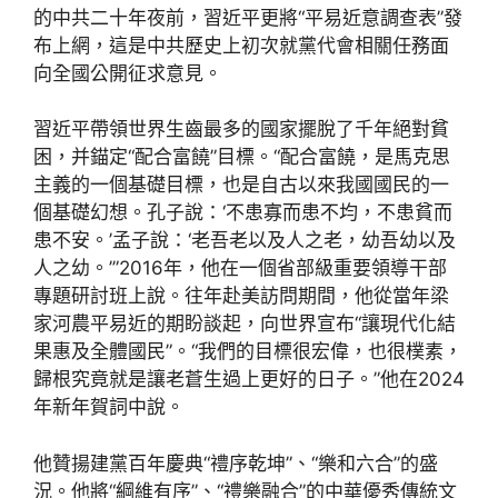
的中共二十年夜前，習近平更將“平易近意調查表”發
布上網，這是中共歷史上初次就黨代會相關任務面
向全國公開征求意見。
習近平帶領世界生齒最多的國家擺脫了千年絕對貧
困，并錨定“配合富饒”目標。“配合富饒，是馬克思
主義的一個基礎目標，也是自古以來我國國民的一
個基礎幻想。孔子說：‘不患寡而患不均，不患貧而
患不安。’孟子說：‘老吾老以及人之老，幼吾幼以及
人之幼。’”2016年，他在一個省部級重要領導干部
專題研討班上說。往年赴美訪問期間，他從當年梁
家河農平易近的期盼談起，向世界宣布“讓現代化結
果惠及全體國民”。“我們的目標很宏偉，也很樸素，
歸根究竟就是讓老蒼生過上更好的日子。”他在2024
年新年賀詞中說。
他贊揚建黨百年慶典“禮序乾坤”、“樂和六合”的盛
況。他將“綱維有序”、“禮樂融合”的中華優秀傳統文