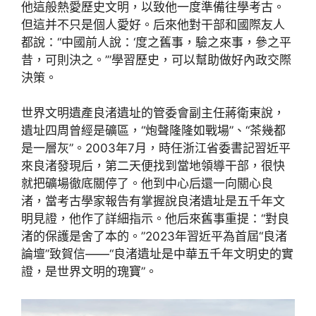
他這般熱愛歷史文明，以致他一度準備往學考古。
但這并不只是個人愛好。后來他對干部和國際友人
都說：“中國前人說：‘度之舊事，驗之來事，參之平
昔，可則決之。’”學習歷史，可以幫助做好內政交際
決策。
世界文明遺產良渚遺址的管委會副主任蔣衛東說，
遺址四周曾經是礦區，“炮聲隆隆如戰場”、“茶幾都
是一層灰”。2003年7月，時任浙江省委書記習近平
來良渚發現后，第二天便找到當地領導干部，很快
就把礦場徹底關停了。他到中心后還一向關心良
渚，當考古學家報告有掌握說良渚遺址是五千年文
明見證，他作了詳細指示。他后來舊事重提：“對良
渚的保護是舍了本的。”2023年習近平為首屆“良渚
論壇”致賀信——“良渚遺址是中華五千年文明史的實
證，是世界文明的瑰寶”。