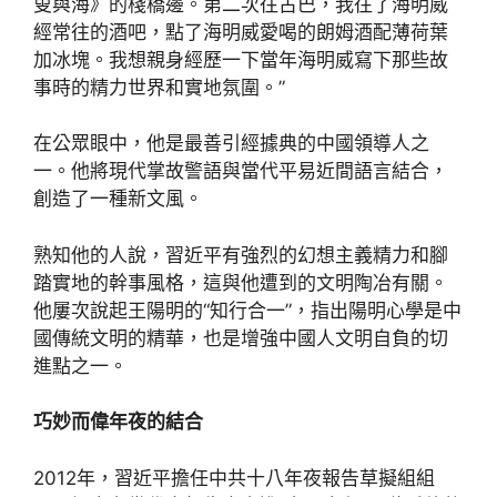
叟與海》的棧橋邊。第二次往古巴，我往了海明威
經常往的酒吧，點了海明威愛喝的朗姆酒配薄荷葉
加冰塊。我想親身經歷一下當年海明威寫下那些故
事時的精力世界和實地氛圍。”
在公眾眼中，他是最善引經據典的中國領導人之
一。他將現代掌故警語與當代平易近間語言結合，
創造了一種新文風。
熟知他的人說，習近平有強烈的幻想主義精力和腳
踏實地的幹事風格，這與他遭到的文明陶冶有關。
他屢次說起王陽明的“知行合一”，指出陽明心學是中
國傳統文明的精華，也是增強中國人文明自負的切
進點之一。
巧妙而偉年夜的結合
2012年，習近平擔任中共十八年夜報告草擬組組