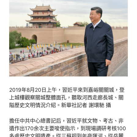
2019年8月20日上午，習近平來到嘉峪關關城，登
上城樓觀察關城整體面孔，聽取河西走廊長城、關
隘歷史文明情況介紹。新華社記者 謝環馳 攝
擔任中共中心總書記后，習近平就文物、考古、非
遺作出170余次主要唆使指示，到現場調研考核100
多處歷史文明遺產。從三蘇祠到年夜運河、從岳麓