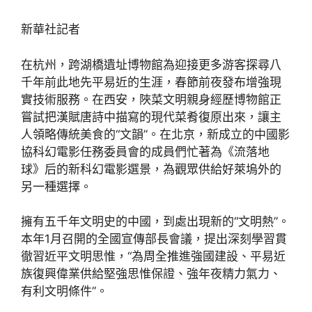
新華社記者
在杭州，跨湖橋遺址博物館為迎接更多游客探尋八
千年前此地先平易近的生涯，春節前夜發布增強現
實技術服務。在西安，陜菜文明親身經歷博物館正
嘗試把漢賦唐詩中描寫的現代菜肴復原出來，讓主
人領略傳統美食的“文韻”。在北京，新成立的中國影
協科幻電影任務委員會的成員們忙著為《流落地
球》后的新科幻電影選景，為觀眾供給好萊塢外的
另一種選擇。
擁有五千年文明史的中國，到處出現新的“文明熱”。
本年1月召開的全國宣傳部長會議，提出深刻學習貫
徹習近平文明思惟，“為周全推進強國建設、平易近
族復興偉業供給堅強思惟保證、強年夜精力氣力、
有利文明條件”。