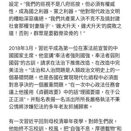
設定。“我們的巡視不是八府巡按，但必須有權威
性，成為國之利器、黨之利器。”他對現代政治文明
的糟粕深惡痛絕。“我們共產黨人決不克不及搞封建
社會那種‘封妻蔭子’、‘雞犬升天，雞犬升天’的腐敗之
道！否則，群眾是要戳脊梁骨的！”
2018年3月，習近平成為第一位在憲法前宣誓的中
國國家主席。他宣講“奉法者強則國強，奉法者弱則
國弱”的古訓，請求在法治下推進改造、在改造中完
美法治。“法治和人治問題是人類政治文明史上的一
個基礎問題，也是各國在實現現代化過程中必須面
對息爭決的一個嚴重問題。”在一次中心政法任務會
議上他援用《貞觀政要》中的話“理國要道，在于公
正正派”，并點名表揚一名派出所所長嚴格執法不秉
公情將涉嫌犯法的多年老友抓捕歸案。
有一次習近平回到母校清華年夜學，對師生們說，
他始終不忘校訓、校風，把“自強不息，厚德載物”和