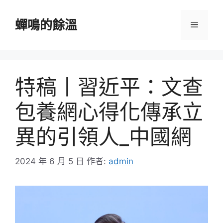
跳
至
蟬鳴的餘溫
選
主
要
單
內
容
特稿丨習近平：文查
包養網心得化傳承立
異的引領人_中國網
2024 年 6 月 5 日
作者:
admin