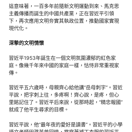
這意味著，一百多年前隨新文明運動到來、馬克思
主義傳播而誕生的中國共產黨，正在習近平引領
下，再次應用文明夯實其執政位置，推動國家實現
現代化。
深摯的文明情懷
習近平1953年誕生在一個文明氛圍濃郁的紅色家
庭。像幾千年來中國的家庭一樣，怙恃非常重視家
傳。
習近平五六歲時，母親齊心給他講“岳母刺字”。習近
平說，把字刺上往，多疼啊！齊心說，是疼，但心
里銘記住了。習近平后來說，從那時起，“精忠報國”
就成了他平生尋求的目標。
習近平說，他“最年夜的愛好是讀書”。習近平的小學
語文老師田潞英曾回憶，常穿著補丁衣服的習近平