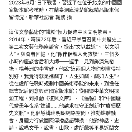
2023年6月1日下戰書，習近平在位于北京的中國國
家版本館考核時，在蘭臺洞庫清楚館躲精品版本保
留情況。新華社記者 鞠鵬 攝
這位文學藝術的“鐵粉”傾力促進中國文明繁榮。
2014年，時隔72年后，習近平掌管召開中共歷史上
第二次文藝任務座談會，提出“文以載道”、“以文明
人”。與會者回憶，他“像伴侶親人間敘談”，三個多
小時的座談會后和大師一一握手。見到飾演焦裕
祿、楊善洲的李雪健，他說“這兩個人物你刻畫得特
別好，我覺得就是進戲了，人生如戲、戲如人生”。
從在處所任職時規劃中國美術學院的未來，到擔任
總書記后同意興建國家版本館；從關懷中華文明探
源工程，到推動《復興文庫》、《儒躲》和“中國歷
代繪畫年夜系”建設……他請求在守正創新中“賡續歷
史文脈”。他倡導構建明朗網絡空間，推動媒體融
會，身體力行做國際傳播話語轉換。他對神話、史
詩、說唱文學、說書、山歌、處所戲等平易近間文