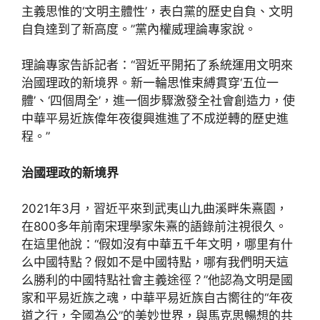
主義思惟的‘文明主體性’，表白黨的歷史自負、文明
自負達到了新高度。”黨內權威理論專家說。
理論專家告訴記者：“習近平開拓了系統運用文明來
治國理政的新境界。新一輪思惟束縛貫穿‘五位一
體’、‘四個周全’，進一個步驟激發全社會創造力，使
中華平易近族偉年夜復興進進了不成逆轉的歷史進
程。”
治國理政的新境界
2021年3月，習近平來到武夷山九曲溪畔朱熹園，
在800多年前南宋理學家朱熹的語錄前注視很久。
在這里他說：“假如沒有中華五千年文明，哪里有什
么中國特點？假如不是中國特點，哪有我們明天這
么勝利的中國特點社會主義途徑？”他認為文明是國
家和平易近族之魂，中華平易近族自古嚮往的“年夜
道之行，全國為公”的美妙世界，與馬克思暢想的共