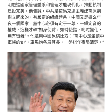
明融進國家管理體系和管理才能現代化，推動軌制
建設完美。他告誡，中共是按馬克思主義建黨原則
樹立起來的，有嚴密的組織體系，中國又是這么年
夜一個國家，黨中心必須有定于一尊、一錘定音的
權威，這樣才幹“如身使臂，如臂使指，叱咤變化，
無有留難”。他還用中國象棋比方：“黨中心是坐鎮中
軍帳的‘帥’，車馬炮各展其長，一盤棋年夜局清楚。”