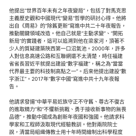
他提出“世界百年未有之年夜變局”，包括了對馬克思
主義歷史觀和中國現代“變易”哲學的研討心得。他將
出自《周易》的“除舊更新”寫進中共二十年夜報告，
推動關鍵領域改造。他自己就是“主動求變”、“開拓
新局”的實踐者，這可以追溯到他在梁家河，頂著不
少人的質疑建築陜西第一口沼氣池。2000年，許多
人對信息高速公路和互聯網還不太清楚，時任福建
省省長習近平就提出建設“數字福建”，稱之為“當當
代界最主要的科技制高點之一”。后來他提出建設“數
字浙江”。2017年“數字中國”寫進中共十九年夜報
告。
他請求發揚“中華平易近族守正不守舊、尊古不復古
的進取精力”和“不懼新挑戰、勇于接收新事物的無畏
品德”，推動中國成為創新年夜國和強國。他請求科
學家和工程師汲取現代經驗教訓。他對兩院院士
說，清當局組織傳教士用十年時間繪制出科學程度