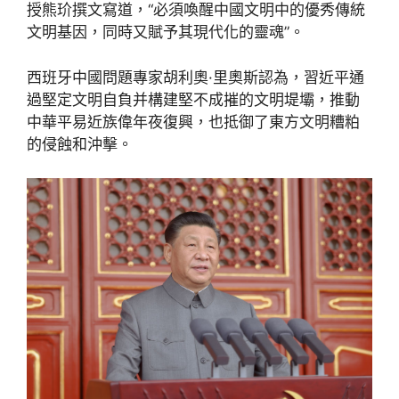
授熊玠撰文寫道，“必須喚醒中國文明中的優秀傳統
文明基因，同時又賦予其現代化的靈魂”。
西班牙中國問題專家胡利奧·里奧斯認為，習近平通
過堅定文明自負并構建堅不成摧的文明堤壩，推動
中華平易近族偉年夜復興，也抵御了東方文明糟粕
的侵蝕和沖擊。