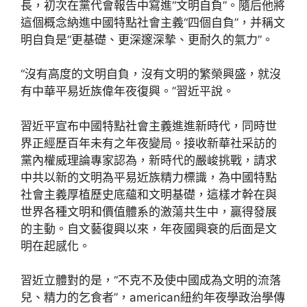
長，初次在黨代會報告中寫進“文明自負”。隨后他將
這個概念納進中國特點社會主義“四個自負”，并稱文
明自負是“更基礎、更深邃深摯、更耐久的氣力”。
“沒有高度的文明自負，沒有文明的繁榮興盛，就沒
有中華平易近族偉年夜復興。”習近平說。
習近平宣布中國特點社會主義進進新時代，同時世
界正經歷百年未有之年夜變局。接收新華社采訪的
黨內權威理論專家認為，新時代的嚴峻挑戰，請求
中共以新的文明為平易近族精力標識，為中國特點
社會主義厚植歷史底蘊和文明基礎，這樣才幹在與
世界各種文明和價值體系的激蕩共生中，贏得發展
的主動。自文藝復興以來，年夜國興衰的后面是文
明在起感化。
習近立體對的是，“不克不及使中國成為文明的流落
兒、精力的乞食者”，american紐約年夜學政治學傳