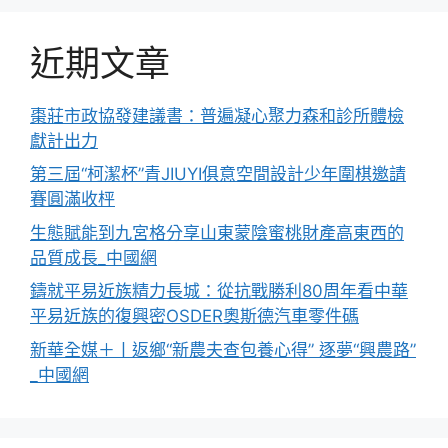
近期文章
棗莊市政協發建議書：普遍凝心聚力森和診所體檢
獻計出力
第三屆“柯潔杯”青JIUYI俱意空間設計少年圍棋邀請
賽圓滿收枰
生態賦能到九宮格分享山東蒙陰蜜桃財產高東西的
品質成長_中國網
鑄就平易近族精力長城：從抗戰勝利80周年看中華
平易近族的復興密OSDER奧斯德汽車零件碼
新華全媒＋丨返鄉“新農夫查包養心得” 逐夢“興農路”
_中國網