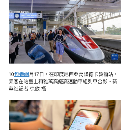
10
包養網
月17日，在印度尼西亞萬隆德卡魯爾站，
乘客在站臺上和雅萬高鐵高速動車組列車合影。新
華社記者 徐欽 攝