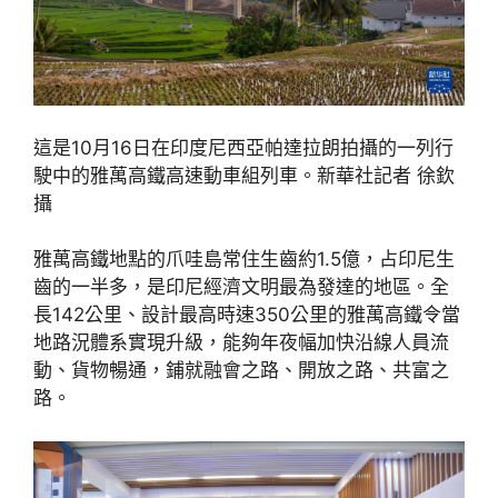
這是10月16日在印度尼西亞帕達拉朗拍攝的一列行
駛中的雅萬高鐵高速動車組列車。新華社記者 徐欽
攝
雅萬高鐵地點的爪哇島常住生齒約1.5億，占印尼生
齒的一半多，是印尼經濟文明最為發達的地區。全
長142公里、設計最高時速350公里的雅萬高鐵令當
地路況體系實現升級，能夠年夜幅加快沿線人員流
動、貨物暢通，鋪就融會之路、開放之路、共富之
路。