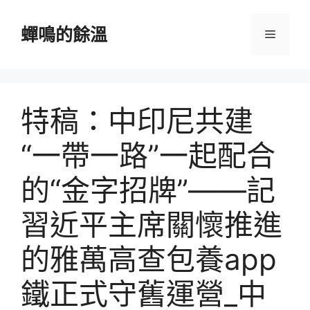
跳
至
蟬鳴的餘溫
選
主
要
單
內
容
特稿：中印尼共建
“一帶一路”一起配合
的“金字招牌”——記
習近平主席關懷推進
的雅萬高查包養app
鐵正式守舊運營_中