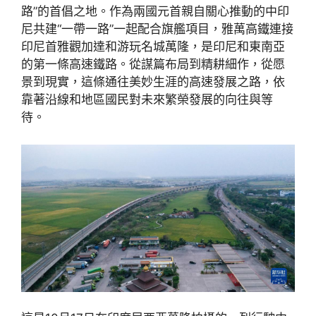
路”的首倡之地。作為兩國元首親自關心推動的中印
尼共建“一帶一路”一起配合旗艦項目，雅萬高鐵連接
印尼首雅觀加達和游玩名城萬隆，是印尼和東南亞
的第一條高速鐵路。從謀篇布局到精耕細作，從愿
景到現實，這條通往美妙生涯的高速發展之路，依
靠著沿線和地區國民對未來繁榮發展的向往與等
待。