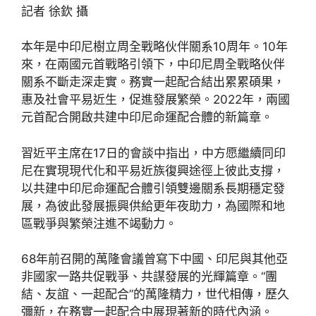
記者 徐欽 攝
本年是中印尼樹立周全戰略伙伴關系10周年。10年
來，在兩國元首戰略引領下，中印尼周全戰略伙伴
關系不斷走深走實。務實一起配合結出累累碩果，
惠及社會平易近生，促進發展繁榮。2022年，兩國
元首配合開啟共建中印尼命運配合體的新篇章。
習近平主席在17日的會談中指出，中方愿繼續同印
尼在實現現代化和平易近族復興途徑上彼此支撐，
以共建中印尼命運配合體引領雙邊關系長期穩定發
展，為彼此發展振興供給更年夜助力，為國際和地
區戰爭與繁榮注進不竭動力。
68年前召開的萬隆會議曾寫下中國、印尼與其他亞
非國家一路共促戰爭、共謀發展的光輝篇章。“團
結、友誼、一起配合”的萬隆精力，世代相傳，歷久
彌新，在務實一起配合中展現著新的時代內涵。