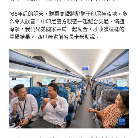
“68年后的明天，雅萬高鐵將馳騁于印尼年夜地，多
么令人欣喜！中印尼雙方親密一起配合交通，情誼
深摯。我們兄弟國家并肩一起配合，才收獲這樣的
豐碩結果。”西爪哇省前省長卡米勒說。