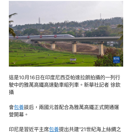
這是10月16日在印度尼西亞帕達拉朗拍攝的一列行
駛中的雅萬高鐵高速動車組列車。新華社記者 徐欽
攝
會
包養
談后，兩國元首配合為雅萬高鐵正式開通運
營開幕。
印尼是習近平主席
包養
提出共建“21世紀海上絲綢之