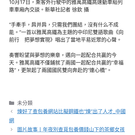
10月17日，乘客外行駛中的雅萬高鐵高速動車組列
車車廂內交談。新華社記者 徐欽 攝
“手牽手，肩并肩，只需我們團結，沒有什么不成
能。”一首以雅萬高鐵為主題的中印尼雙語歌曲《向
前行 把夢想實現》唱出了當地平易近眾的心聲。
奏響盼望與夢想的樂章，邁向一起配合共贏的今
天。雅萬高鐵不僅鋪就了兩國一起配合共贏的“幸福
路”，更架起了兩國國民雙向奔赴的“連心橋”。
分
未分類
類
煉好了查包養網站比擬鋼鐵也“煉”出了人才_中國
網
圖片故事丨年夜別查覓包養價錢山下的茶鄉女孩