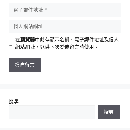
者
電
名
子
稱
郵
個
件
人
地
網
在
瀏覽器
中儲存顯示名稱、電子郵件地址及個人
址
站
網站網址，以供下次發佈留言時使用。
網
址
搜尋
搜尋