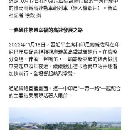
這是10月17日在印度尼西亞萬隆拍攝的一列行駛中
的雅萬高鐵高速動車組列車（無人機照片）。新華
社記者 徐欽 攝
一條通往繁榮幸福的高速發展之路
2022年11月16日，習近平主席和印尼總統佐科在印
尼巴厘島配合視頻觀摩雅萬高鐵試驗運行。在萬隆
分會場，伴著一聲鳴笛，一輛嶄新亮麗的綜合檢測
車亮起車頭年夜燈，緩緩駛出德卡魯爾車站并逐漸
加快前行。全場響起熱烈掌聲。
通過網絡直播畫面，這一中印尼“一帶一路”一起配合
的主要結果展現活著人眼前。