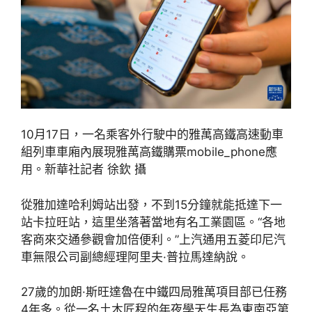
10月17日，一名乘客外行駛中的雅萬高鐵高速動車
組列車車廂內展現雅萬高鐵購票mobile_phone應
用。新華社記者 徐欽 攝
從雅加達哈利姆站出發，不到15分鐘就能抵達下一
站卡拉旺站，這里坐落著當地有名工業園區。“各地
客商來交通參觀會加倍便利。”上汽通用五菱印尼汽
車無限公司副總經理阿里夫·普拉馬達納說。
27歲的加朗·斯旺達魯在中鐵四局雅萬項目部已任務
4年多。從一名土木匠程的年夜學天生長為東南亞第