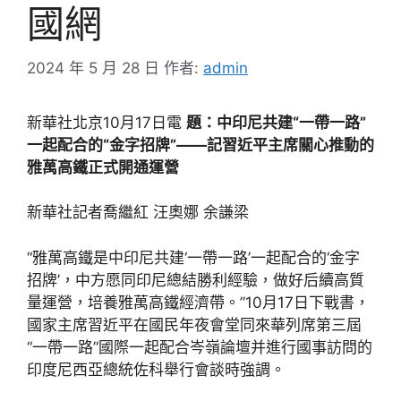
國網
2024 年 5 月 28 日
作者:
admin
新華社北京10月17日電
題：中印尼共建“一帶一路”
一起配合的“金字招牌”——記習近平主席關心推動的
雅萬高鐵正式開通運營
新華社記者喬繼紅 汪奧娜 余謙梁
“雅萬高鐵是中印尼共建‘一帶一路’一起配合的‘金字
招牌’，中方愿同印尼總結勝利經驗，做好后續高質
量運營，培養雅萬高鐵經濟帶。”10月17日下戰書，
國家主席習近平在國民年夜會堂同來華列席第三屆
“一帶一路”國際一起配合岑嶺論壇并進行國事訪問的
印度尼西亞總統佐科舉行會談時強調。