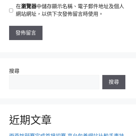
地
網
在
瀏覽器
中儲存顯示名稱、電子郵件地址及個人
址
站
網站網址，以供下次發佈留言時使用。
網
址
搜尋
搜尋
近期文章
雨燕妨礙賽完成首場初賽 高台包養網站比較手車技