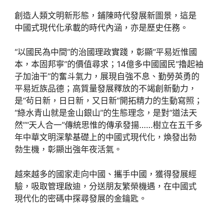
創造人類文明新形態，鋪陳時代發展新圖景，這是
中國式現代化承載的時代內涵，亦是歷史任務。
“以國民為中間”的治國理政實踐，彰顯“平易近惟國
本，本固邦寧”的價值尋求；14億多中國國民“擼起袖
子加油干”的奮斗氣力，展現自強不息、勤勞英勇的
平易近族品德；高質量發展釋放的不竭創新動力，
是“茍日新，日日新，又日新”開拓精力的生動寫照；
“綠水青山就是金山銀山”的生態理念，是對“道法天
然”“天人合一”傳統思惟的傳承發揚……樹立在五千多
年中華文明深摯基礎上的中國式現代化，煥發出勃
勃生機，彰顯出強年夜活氣。
越來越多的國家走向中國、攜手中國，獲得發展經
驗，吸取管理啟迪，分送朋友繁榮機遇，在中國式
現代化的密碼中探尋發展的金鑰匙。