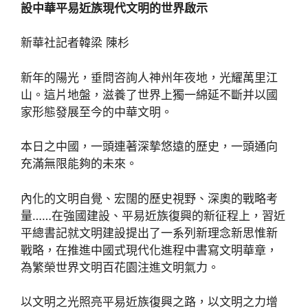
設中華平易近族現代文明的世界啟示
新華社記者韓梁 陳杉
新年的陽光，垂問咨詢人神州年夜地，光耀萬里江
山。這片地盤，滋養了世界上獨一綿延不斷并以國
家形態發展至今的中華文明。
本日之中國，一頭連著深摯悠遠的歷史，一頭通向
充滿無限能夠的未來。
內化的文明自覺、宏闊的歷史視野、深奧的戰略考
量……在強國建設、平易近族復興的新征程上，習近
平總書記就文明建設提出了一系列新理念新思惟新
戰略，在推進中國式現代化進程中書寫文明華章，
為繁榮世界文明百花園注進文明氣力。
以文明之光照亮平易近族復興之路，以文明之力增