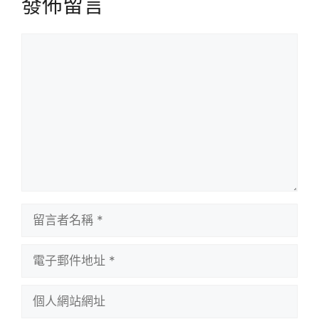
發佈留言
留
言
留
言
者
電
名
子
稱
郵
個
件
人