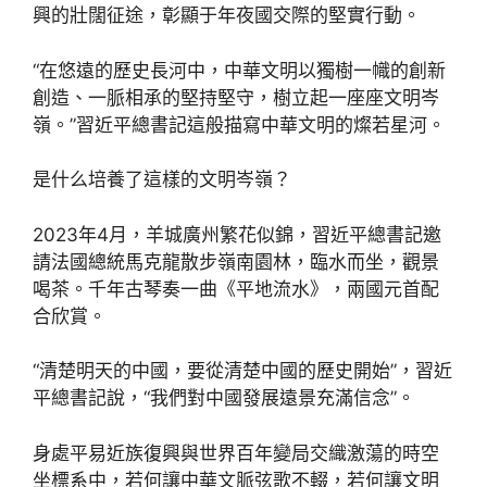
興的壯闊征途，彰顯于年夜國交際的堅實行動。
“在悠遠的歷史長河中，中華文明以獨樹一幟的創新
創造、一脈相承的堅持堅守，樹立起一座座文明岑
嶺。”習近平總書記這般描寫中華文明的燦若星河。
是什么培養了這樣的文明岑嶺？
2023年4月，羊城廣州繁花似錦，習近平總書記邀
請法國總統馬克龍散步嶺南園林，臨水而坐，觀景
喝茶。千年古琴奏一曲《平地流水》，兩國元首配
合欣賞。
“清楚明天的中國，要從清楚中國的歷史開始”，習近
平總書記說，“我們對中國發展遠景充滿信念”。
身處平易近族復興與世界百年變局交織激蕩的時空
坐標系中，若何讓中華文脈弦歌不輟，若何讓文明