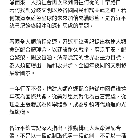
涌而來，人類社會再次來到何往何從的十字路口。
若何找到分歧文明以及各國國民和諧共處之道，若
何讓這顆藍色星球的未來加倍充滿盼望，是習近平
總書記始終關注和深刻思慮的問題。
著眼全人類前程命運，習近平總書記提出構建人類
命運配合體理念，以建設耐久戰爭、廣泛平安、配
合繁榮、開放包涵、清潔漂亮的世界為盡力目標，
為人類描繪出一幅和衷共濟、全國年夜同的文明發
展新圖景。
十年行而不輟，構建人類命運配合體從中國倡議擴
年夜為國際共識，從美妙愿景轉化為豐富實踐，從
理念主張發展為科學體系，成為引領時代前進的光
輝旗幟。
習近平總書記深入指出，推動構建人類命運配合
體，不是以一種軌制取代另一種軌制，不是以一種