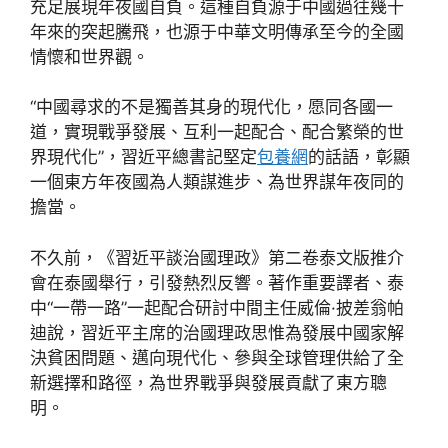
充足展現年夜國自負。這種自負源于中國過往幾十
年來的突起騰飛，也源于中華文明傳承至今的全國
情懷和世界觀。
“中國尋求的不是獨善其身的現代化，愿同各國一
道，實現戰爭發展、互利一起配合、配合繁榮的世
界現代化”，習近平總書記堅定
包養網
的話語，彰顯
一個東方年夜國為人類謀進步、為世界謀年夜同的
擔當。
不久前，《習近平談治國理政》第二卷泰文版推介
會在泰國舉行，引發熱烈反響。著作重要譯者、泰
中“一帶一路”一起配合研討中間主任威倫·披差翁帕
迪說，習近平主席的治國理政思惟為發展中國家解
決貧困問題、邁向現代化、參與全球管理供給了全
新選擇和路徑，為世界戰爭與發展貢獻了東方聰
明。