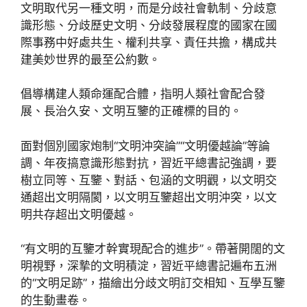
文明取代另一種文明，而是分歧社會軌制、分歧意
識形態、分歧歷史文明、分歧發展程度的國家在國
際事務中好處共生、權利共享、責任共擔，構成共
建美妙世界的最至公約數。
倡導構建人類命運配合體，指明人類社會配合發
展、長治久安、文明互鑒的正確標的目的。
面對個別國家炮制“文明沖突論”“文明優越論”等論
調、年夜搞意識形態對抗，習近平總書記強調，要
樹立同等、互鑒、對話、包涵的文明觀，以文明交
通超出文明隔閡，以文明互鑒超出文明沖突，以文
明共存超出文明優越。
“有文明的互鑒才幹實現配合的進步”。帶著開闊的文
明視野，深摯的文明積淀，習近平總書記遍布五洲
的“文明足跡”，描繪出分歧文明訂交相知、互學互鑒
的生動畫卷。