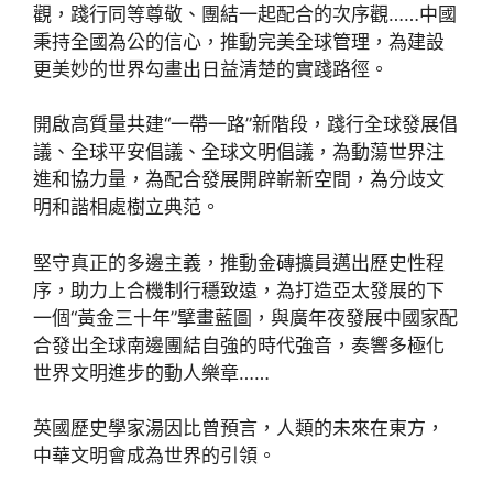
觀，踐行同等尊敬、團結一起配合的次序觀……中國
秉持全國為公的信心，推動完美全球管理，為建設
更美妙的世界勾畫出日益清楚的實踐路徑。
開啟高質量共建“一帶一路”新階段，踐行全球發展倡
議、全球平安倡議、全球文明倡議，為動蕩世界注
進和協力量，為配合發展開辟嶄新空間，為分歧文
明和諧相處樹立典范。
堅守真正的多邊主義，推動金磚擴員邁出歷史性程
序，助力上合機制行穩致遠，為打造亞太發展的下
一個“黃金三十年”擘畫藍圖，與廣年夜發展中國家配
合發出全球南邊團結自強的時代強音，奏響多極化
世界文明進步的動人樂章……
英國歷史學家湯因比曾預言，人類的未來在東方，
中華文明會成為世界的引領。