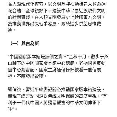
益人類現代化摸索，以文明互鑒推動構建人類命運
配合體。全球視野下，建設中華平易近族現代文明
的壯闊實踐，在人類文明發展史上鈐印東方文明，
為推動世界耐久戰爭發展、繁榮進步供給思惟啟
迪。
（一）與古為新
“中國國家版本館是無價之寶。”金秋十月，散步于燕
山腳下的中國國家版本館中心總館，老撾國民反動
黨中心總書記、國家主席通倫仔細觀看一個個展
柜，不時發出贊嘆。
通倫說，習近平總書記關心推動國家版本館建設，
體現了總書記同道對傳統文明保護的高度重視，“有
利于一代代中國人將殘暴豐富的中華文明傳承下
往”。