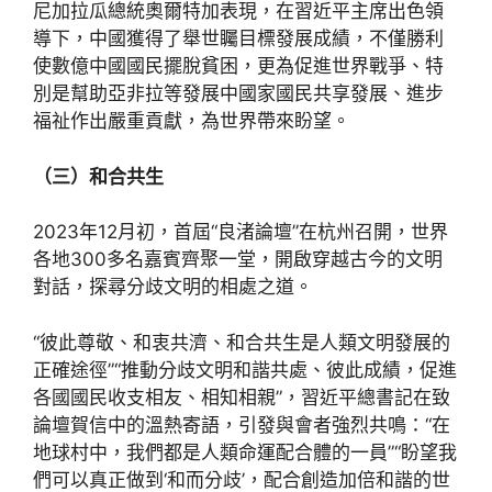
尼加拉瓜總統奧爾特加表現，在習近平主席出色領
導下，中國獲得了舉世矚目標發展成績，不僅勝利
使數億中國國民擺脫貧困，更為促進世界戰爭、特
別是幫助亞非拉等發展中國家國民共享發展、進步
福祉作出嚴重貢獻，為世界帶來盼望。
（三）和合共生
2023年12月初，首屆“良渚論壇”在杭州召開，世界
各地300多名嘉賓齊聚一堂，開啟穿越古今的文明
對話，探尋分歧文明的相處之道。
“彼此尊敬、和衷共濟、和合共生是人類文明發展的
正確途徑”“推動分歧文明和諧共處、彼此成績，促進
各國國民收支相友、相知相親”，習近平總書記在致
論壇賀信中的溫熱寄語，引發與會者強烈共鳴：“在
地球村中，我們都是人類命運配合體的一員”“盼望我
們可以真正做到‘和而分歧’，配合創造加倍和諧的世