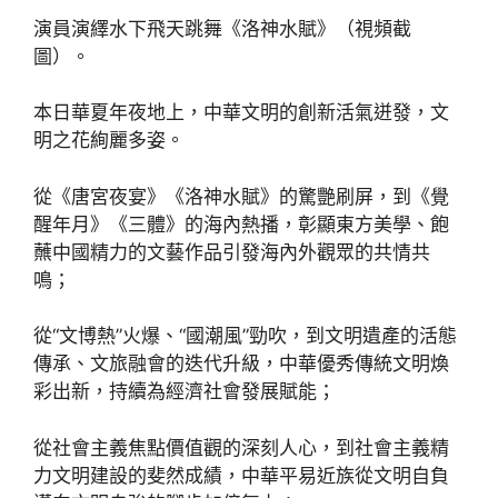
演員演繹水下飛天跳舞《洛神水賦》（視頻截
圖）。
本日華夏年夜地上，中華文明的創新活氣迸發，文
明之花絢麗多姿。
從《唐宮夜宴》《洛神水賦》的驚艷刷屏，到《覺
醒年月》《三體》的海內熱播，彰顯東方美學、飽
蘸中國精力的文藝作品引發海內外觀眾的共情共
鳴；
從“文博熱”火爆、“國潮風”勁吹，到文明遺產的活態
傳承、文旅融會的迭代升級，中華優秀傳統文明煥
彩出新，持續為經濟社會發展賦能；
從社會主義焦點價值觀的深刻人心，到社會主義精
力文明建設的斐然成績，中華平易近族從文明自負