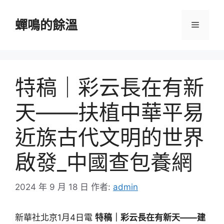
跳
至
蟬鳴的餘溫
選
主
要
單
內
容
特稿｜彩云長在有新
天——扶植中華平易
近族古代文明的世界
啟發_中國查包養網
2024 年 9 月 18 日
作者:
admin
新華社北京1月4日電
特稿｜彩云長在有新天——建