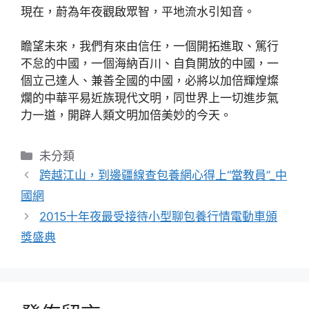
現在，蔚為年夜觀啟眾智，平地流水引知音。
瞻望未來，我們有來由信任，一個開拓進取、篤行
不怠的中國，一個海納百川、自負開放的中國，一
個立己達人、兼善全國的中國，必將以加倍輝煌燦
爛的中華平易近族現代文明，同世界上一切進步氣
力一道，開辟人類文明加倍美妙的今天。
分
未分類
類
跨越江山，到邊疆線查包養網心得上“當教員”_中
國網
2015十年夜最受接待小型聊包養行情電動車頒
獎盛典