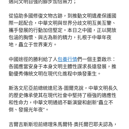
邁向文明自強的腳步加倍無力；
從協助多國修復文物古跡，到推動文明遺產保護國
際一起配合，中華文明與世界分歧文明互美互鑒、
攜手發展的行動加倍堅定。本日之中國，正以開放
包涵的胸懷、與古為新的精力，扎根于中華年夜
地，矗立于世界東方。
中國途徑的勝利給了人
包養行情
們一個主要啟示：
各國應當安身于本身文明主體性謀求長遠發展，推
動優秀傳統文明在現代化進程中煥發重生。
斯洛文尼亞前總統達尼洛·圖爾克說，中華文明長久
的歷史傳承使其在現代社會中堅持了極強的適應性
和性命力，中華文明通過不斷演變和創新“矗立不
倒、發揚光年夜”。
吉爾吉斯斯坦前總理朱馬爾特·奧托爾巴耶夫認為，