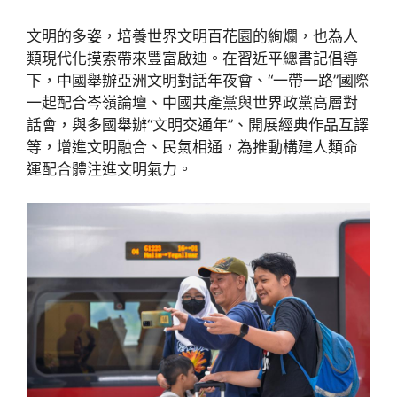
文明的多姿，培養世界文明百花園的絢爛，也為人
類現代化摸索帶來豐富啟迪。在習近平總書記倡導
下，中國舉辦亞洲文明對話年夜會、“一帶一路”國際
一起配合岑嶺論壇、中國共產黨與世界政黨高層對
話會，與多國舉辦“文明交通年”、開展經典作品互譯
等，增進文明融合、民氣相通，為推動構建人類命
運配合體注進文明氣力。