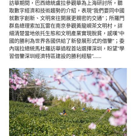
訪華期間，巴西總統盧拉參觀華為上海研討所，聽
取數字經濟和技術趨勢的介紹，表現“我們要同中國
就數字創新、文明來往開展更親密的交通”；所羅門
群島總理索加瓦雷在南京參觀黃龍峴茶文明村，詳
細清楚當地依托生態和文明產業實現脫貧，感嘆“中
國的勝利為世界各國供給了新發展形式的借鑒”；委
內瑞拉總統馬杜羅訪華過程首站選擇深圳，盼望“學
習借鑒深圳經濟特區建設的勝利經驗”……