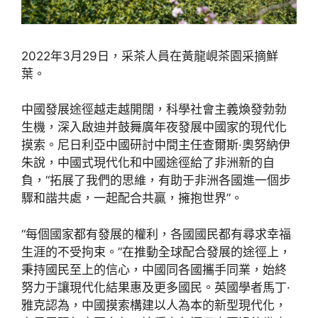
2022年3月29日，采茶人員在黃龍峴茶園采摘鮮
葉。
中國發展途徑越走越開闊，科學社會主義煥發勃勃
生機，深入啟迪并鼓舞廣年夜發展中國家的現代化
摸索。尼日利亞中國研討中間主任查爾斯·奧努納伊
朱說，中國式現代化和中國途徑給了非洲新的自
負，“拓展了我們的思維，有助于非洲各國進一個步
驟和諧共處，一起配合共贏，擁抱世界”。
“每個國家都有發展的權利，各國國民都有尋求幸福
生涯的不受拘束。”在推動全球配合發展的途徑上，
秉持國民至上的信心，中國同各國攜手同業，始終
努力于讓現代化結果惠及更多國民。英國學者馬丁·
雅克認為，中國摸索構建以人為本的新型現代化，