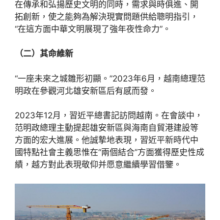
在傳承和弘揚歷史文明的同時，需求與時俱進、開
拓創新，使之能夠為解決現實問題供給聰明指引，
“在這方面中華文明展現了強年夜性命力”。
（二）其命維新
“一座未來之城雛形初顯。”2023年6月，越南總理范
明政在參觀河北雄安新區后有感而發。
2023年12月，習近平總書記訪問越南。在會談中，
范明政總理主動提起雄安新區與海南自貿港建設等
方面的宏大進展。他誠摯地表現，習近平新時代中
國特點社會主義思惟在“兩個結合”方面獲得歷史性成
績，越方對此表現敬仰并愿意繼續學習借鑒。