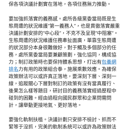
保各項決議計劃實在落地，各項任務無力推動。
要加強抓落實的義務感。處所各級黨委當局既是生
態周遭的狀況維護“第一義務人”，也是貫徹落實嚴重
決議計劃安排的“中心段”，不克不及呈現“中阻塞”。
生態周遭的狀況維護任務牽扯面廣，單靠生態周遭
的狀況部分本身很難做好，對于觸及多個部分的任
務，處所黨委當局要兼顧策劃，強化協同，構成協
力；制訂政策時也要保持體系思想，打出有
包養網
排名
力有用的政策組合拳，施展乘數效應。為確保
政策辦法可以或許真正落地，要深刻下層、深刻一
線，追蹤關心下層對制訂的政策有沒有當真履行、
後果怎么樣等題目，研討目的義務落實經過歷程中
碰到的困難。經由過程向國民群眾和企業問需問
計，讓舉動更接地氣、更好落地。
要強化軌制扶植。決議計劃只安排不檢討、抓而不
緊等于沒抓，完美的軌制系統可以或許為政策辦法