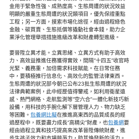
金用于緊急性強、成熟度高、生態周遭的狀況效益
明顯的嚴重生態周遭的狀況類項目，優先保證重點
工程；另一方面，摸索市場化途徑，經由過程綠色
金融、碳買賣、生態抵償等撬動社會本錢，助力企
業淨化管理舉措措施進級改革和財產轉型進級。
要晉陞立異才能。立異思緒、立異方式有助于高效
力、高效益推進任務獲得實效，間隔“十四五”收官時
光緊、義務重，加倍需求科技賦能。在日常任務
中，要積極推行信息化、高效化的監管法律東西。
生態周遭的狀況部今朝已公布23批生態周遭的狀況
法律典範案例，此中經歷值得鑒戒，如利用衛星遠
感、熱門網格、走航監測等“空六合”一體化新技巧新
設備，用科技的手腕化解下層管理人力、物力缺乏
等困難。
包養網比擬
在推進高東西的品質成長的經
過歷程中，既要盡力成長“高精尖”財產，也
包養網
要
經由過程立異和技巧提高來改革晉陞傳統財產，進
步生孩子效力和市場競爭力，助其煥發新的活力。