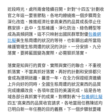
近段時光，處所兩會陸續召開。針對“十四五”計劃收
官之年這一要害節點，各地均繚繞進一個步驟周全
深化改造、推進經濟社會高東西的品質成長停止任
務安排，此中，生態維護、淨化防治、綠色轉型等
成為高頻詞匯。這不只映射出國民群眾對優
包養網
比擬
美生態周遭的狀況的等待，也彰顯出處所當局
維護管理生態周遭的狀況的決計。一分安排、九分
落實，要將藍圖變為實際，必需狠抓落實。
落實是知與行的貫穿、實際與實行的聯合，不重視
抓落實、不當真抓好落實，再好的計劃和安排都只
會成為撲朔迷離。曩昔一年，在全力保證經濟連續
上升向好的同時，全國生態周遭的狀況東西的品質
完成連續改良、各項年度目的美滿完成，這是各地
域各部分真抓實干的成果。對標對表“十
包養網比擬
四五”高東西的品質收官請求，各地當局任務陳述均
已明白新一年任務的目的義務，下一個步驟就要確