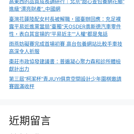
高東西的品質成長調研行｜北京“甜心查包養網花鄉”
進級“漂亮財產”_中國網
臺灣花蓮陸配女村長被解職，國臺辦回應：充足裸
露平易近進黨當局“臺獨”天OSDER奧斯德汽車零件
性，表白其宣揚的“平易近主”“人權”都是鬼話
雨燕妨礙賽完成首場初賽 高台包養網站比較手車技
高深令人折服
棗莊市政協發建議書：普遍凝心聚力森和診所體檢
獻計出力
第三屆“柯潔杯”青JIUYI俱意空間設計少年圍棋邀請
賽圓滿收枰
近期留言