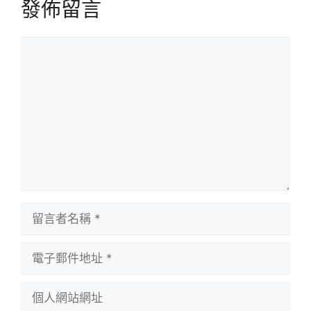
發佈留言
留
言
留
言
者
電
名
子
稱
郵
個
件
人