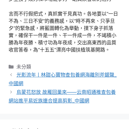
言而不行假把式，真抓實干見真功。各地要以“一日
不為、三日不安”的義務感，以“時不再來、只爭旦
夕”的緊急感，將藍圖轉化為舉動，撲下身子抓落
實，確保干一件是一件、干一件成一件，不竭積小
勝為年夜勝、積寸功為年夜成，交出高東西的品質
收官答卷，為“十五五”漂亮中國扶植筑基開路。
分
未分類
類
光影流年丨林甜心寶物查包養網海離別斧鋸聲_
中國網
烏蒙花怒放 故雁回巢來——云南昭通推查包養
網站進平易近族連合提高剪影_中國網