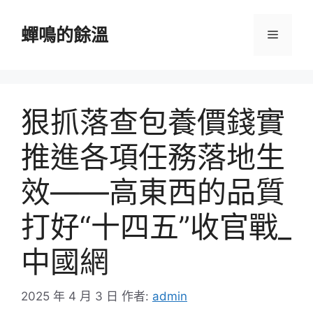
跳
至
蟬鳴的餘溫
選
主
要
單
內
容
狠抓落查包養價錢實
推進各項任務落地生
效——高東西的品質
打好“十四五”收官戰_
中國網
2025 年 4 月 3 日
作者:
admin