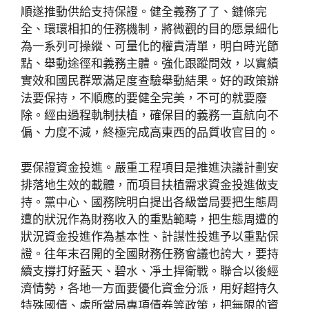
順遂推動供給支持保證。健全義務了了、鏈條完
全、環環相扣的任務機制，將微觀的目的愿景細化
為一系列可操縱、可量化的權責清單，明白時光節
點、舉動途徑和義務主體。強化跟蹤問效，以實績
實效和國民群眾滿足度查驗舉動結果。好的政策辦
法要保持，不順應的要健全完美，不可的就要廢
除。經由過程軌制扶植，確保目的義務一直航向不
偏、力度不減，終極完成高東西的品質收官目的。
要保證資金投進。嚴重工程項目是推進決議計劃安
排落地生效的載體，而項目扶植需求資金投進做支
持。黨中心、國務院明白提出各級當局要把生態周
遭的狀況作為財務收入的重點範疇，把生態周遭的
狀況資金投進作為基本性、計謀性投進予以重點保
證。往年末召開的全國財務任務會議也誇大，要持
續支撐打好藍天、碧水、凈土捍衛戰。聯合以後經
濟情勢，各地一方面要優化資金分派，用好超持久
特殊國債、處所當局專項債券等政策，把無限的資