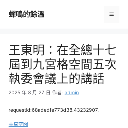
跳
至
蟬鳴的餘溫
選
主
要
單
內
容
王東明：在全總十七
屆到九宮格空間五次
執委會議上的講話
2025 年 8 月 27 日
作者:
admin
requestId:68adedfe773d38.43232907.
共享空間