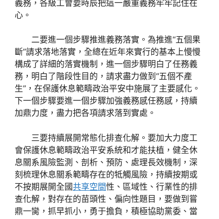
義務，各級工會要時辰把這一嚴重義務牢牢記住在
心。
二要進一個步驟推進義務落實。為推進“五個果
斷”請求落地落實，全總在近年來實行的基本上慢慢
構成了詳細的落實機制，進一個步驟明白了任務義
務，明白了階段性目的，請求盡力做到“五個不產
生”，在保護休息範疇政治平安中施展了主要感化。
下一個步驟要進一個步驟加強義務感任務感，持續
加鼎力度，盡力把各項請求落到實處。
三要持續展開常態化排查化解。要加大力度工
會保護休息範疇政治平安系統和才能扶植，健全休
息關系風險監測、剖析、預防、處理長效機制，深
刻梳理休息關系範疇存在的牴觸風險，持續按期或
不按期展開全國
共享空間
性、區域性、行業性的排
查化解，對存在的苗頭性、偏向性題目，要做到嘗
鼎一臠，抓早抓小，勇于擔負，積極協助黨委、當