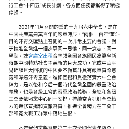
行工會“十四五”成長計劃，各方面任務都獲得了積極
停頓。
2021年11月召開的黨的十九屆六中全會，是在
中國共產黨建黨百年的嚴重時辰、“兩個一百年”奮斗
目的汗青交匯點上召開的一次非常主要的會議，對
于推進全黨進一個步驟同一思惟、同一意志、同一
舉動，連
會議室出租
合率領全國各族國民為篡奪新
時期中國特點社會主義新的巨大成功，完成中華平
易近族巨大回復的中國夢不懈奮斗具有嚴重實際意
義和深遠汗青意義。進修宣揚和貫徹落實六中全會
精力，是以後和今后一個時代全黨全國的嚴重政治
義務，也是各級工會的嚴重政治義務。全總和各級
工會要依照黨中心同一安排，持續當真抓好全會精
力的進修宣揚和貫徹落實，推進全會精力在工會干
部和寬大職工群眾中落地生根。
本年我們黨將召開第二十次全國代表年夜會，