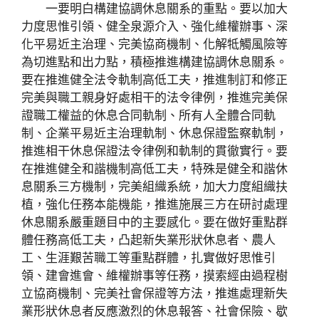
一要明白構建協調休息關系的重點。要以加大
力度思惟引領、健全泉源介入、強化維權辦事、深
化平易近主治理、完美協商機制、化解牴觸風險等
為切進點和出力點，積極推進構建協調休息關系。
要在推進健全法令軌制高低工夫，推進制訂和修正
完美與職工親身好處相干的法令律例，推進完美保
證職工權益的休息合同軌制、所有人全體合同軌
制、企業平易近主治理軌制、休息保證監察軌制，
推進相干休息保證法令律例和軌制的貫徹實行。要
在推進健全和諧機制高低工夫，特殊是健全和諧休
息關系三方機制，完美組織系統，加大力度組織扶
植，強化任務本能機能，推進施展三方在研討處理
休息關系嚴重題目中的主要感化。要在做好重點群
體任務高低工夫，凸起新失業形狀休息者、農人
工、生涯艱苦職工等重點群體，扎實做好思惟引
領、建會進會、維權辦事等任務，摸索經由過程樹
立協商機制、完美社會保證等方法，推進處理新失
業形狀休息者反應激烈的休息報答、社會保險、歇