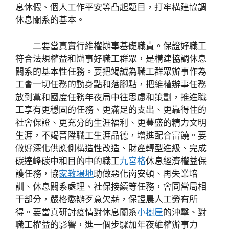
息休假、個人工作平安等凸起題目，打牢構建協調
休息關系的基本。
二要當真實行維權辦事基礎職責。保證好職工
符合法規權益和辦事好職工群眾，是構建協調休息
關系的基本性任務。要把竭誠為職工群眾辦事作為
工會一切任務的動身點和落腳點，把維權辦事任務
放到黨和國度任務年夜局中往思慮和策劃，推進職
工享有更穩固的任務、更滿足的支出、更靠得住的
社會保證、更充分的生涯福利、更豐盛的精力文明
生涯，不竭晉陞職工生涯品德，增進配合富饒。要
做好深化供應側構造性改造、財產轉型進級、完成
碳達峰碳中和目的中的職工
九宮格
休息經濟權益保
護任務，協
家教場地
助做惡化崗安頓、再失業培
訓、休息關系處理、社保接續等任務，會同當局相
干部分，嚴格懲辦歹意欠薪，保證農人工勞有所
得。要當真研討疫情對休息關系
小樹屋
的沖擊、對
職工權益的影響，進一個步驟加年夜維權辦事力