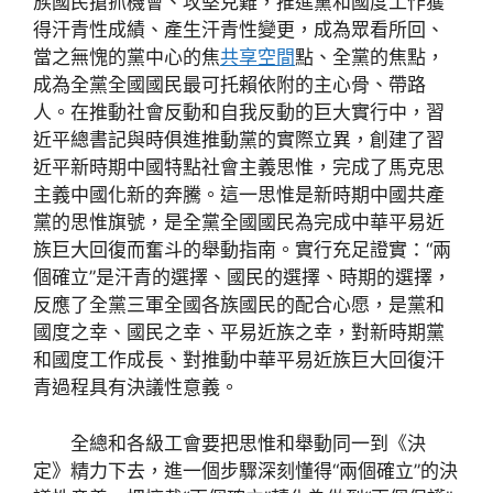
族國民搶抓機會、攻堅克難，推進黨和國度工作獲
得汗青性成績、產生汗青性變更，成為眾看所回、
當之無愧的黨中心的焦
共享空間
點、全黨的焦點，
成為全黨全國國民最可托賴依附的主心骨、帶路
人。在推動社會反動和自我反動的巨大實行中，習
近平總書記與時俱進推動黨的實際立異，創建了習
近平新時期中國特點社會主義思惟，完成了馬克思
主義中國化新的奔騰。這一思惟是新時期中國共產
黨的思惟旗號，是全黨全國國民為完成中華平易近
族巨大回復而奮斗的舉動指南。實行充足證實：“兩
個確立”是汗青的選擇、國民的選擇、時期的選擇，
反應了全黨三軍全國各族國民的配合心愿，是黨和
國度之幸、國民之幸、平易近族之幸，對新時期黨
和國度工作成長、對推動中華平易近族巨大回復汗
青過程具有決議性意義。
全總和各級工會要把思惟和舉動同一到《決
定》精力下去，進一個步驟深刻懂得“兩個確立”的決