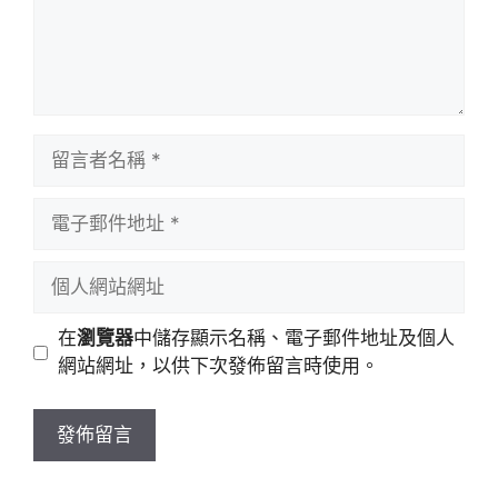
留
言
者
電
名
子
稱
郵
個
件
人
地
網
在
瀏覽器
中儲存顯示名稱、電子郵件地址及個人
址
站
網站網址，以供下次發佈留言時使用。
網
址