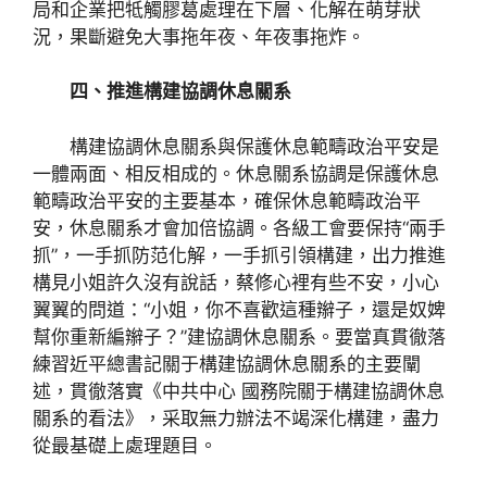
局和企業把牴觸膠葛處理在下層、化解在萌芽狀
況，果斷避免大事拖年夜、年夜事拖炸。
四、推進構建協調休息關系
構建協調休息關系與保護休息範疇政治平安是
一體兩面、相反相成的。休息關系協調是保護休息
範疇政治平安的主要基本，確保休息範疇政治平
安，休息關系才會加倍協調。各級工會要保持“兩手
抓”，一手抓防范化解，一手抓引領構建，出力推進
構見小姐許久沒有說話，蔡修心裡有些不安，小心
翼翼的問道：“小姐，你不喜歡這種辮子，還是奴婢
幫你重新編辮子？”建協調休息關系。要當真貫徹落
練習近平總書記關于構建協調休息關系的主要闡
述，貫徹落實《中共中心 國務院關于構建協調休息
關系的看法》，采取無力辦法不竭深化構建，盡力
從最基礎上處理題目。