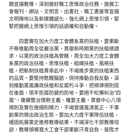
題宣揚教導，深刻做好職工思惟政治任務，施展工
會報刊、網站、文明宮、出書社、職工書屋等宣揚
文明陣地以及新媒體感化，強化網上思惟引領，緊
緊把握網上思惟引領的話語權和自動權。
四要實在加大力度工會體系黨的扶植。要果斷
不移推動周全從嚴治黨，貫徹新時期黨的扶植總請
求，以黨的政治扶植為管轄，周全加大力度工會體
系黨的政治扶植、思惟扶植、組織扶植、風格扶
植，把軌制扶植貫串此中，不竭進步黨的扶植東西
的品質。要堅持甦醒腦筋，保持推動自我反動，深
刻推動黨風廉政扶植和反腐朽斗爭，把規律規則挺
在後面，筑牢拒腐防變的防地。要絕不松懈糾治“四
風”，連續整治情勢主義、權要主義，貫徹中心八項
規則及實在施細則精力，不竭營建風清氣正、干事
創業的傑出政治生態。要加大力度干軍隊伍扶植，
穩固拓展黨史進修教導結果，不竭深化干部教導培
訓，教導領導寬大工會干部果斷汗青自負、晉陞才