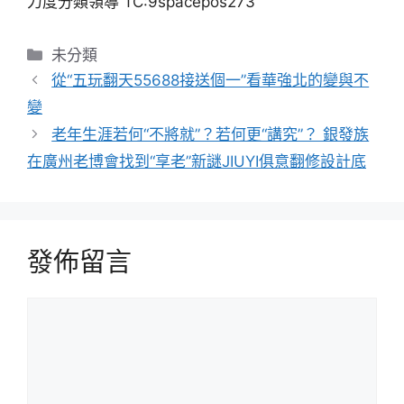
力度分類領導 TC:9spacepos273
分
未分類
類
從“五玩翻天55688接送個一”看華強北的變與不
變
老年生涯若何“不將就”？若何更“講究”？ 銀發族
在廣州老博會找到“享老”新謎JIUYI俱意翻修設計底
發佈留言
留
言