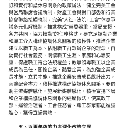
訂和實行和諧休息關系的政策辦法，健全完美工會
與當局聯席會議軌制，財產工會與對口部委和行業
協會聯絡接觸軌制，完美“人社+法院+工會”休息爭
議多元化解機制，推進構成“黨委器重、當局支撐、
各方共同、協力推動”的任務格式。要充足調動企業
和職工介入構建協調休息關系的積極性，推進企業
建立以職工為本、依附職工群眾辦企業的理念，自
動實行社會義務，關懷職工生涯、家庭和心思安
康，保證職工符合法規權益；教導領導職工以企業
成長為己任，關懷企業、酷愛企業，為加強企業成
長才能、立異才能，推進企業安康成長獻計出力，
兩邊配合盡力，積極推進構建協調休息關系。要借
助主流媒體感化，施展新媒體感化，積極宣揚下層
和企業構建協調休息關系的經歷做法，使黨政干
部、運營治理者、工會任務者、職工群眾都能進腦
進心，獲得宣揚實效。
五、以更年夜的力度深化改造立異