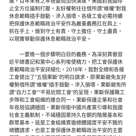
展，百年未有之年夜變局加快演進，美國對我國停
止全方位遏制打壓。友好權勢往往借所謂“維權”對我
休息範疇插手鼓動、滲入損壞。各級工會必需持續
把保護休息範疇政治平安作為嚴重義務扛在肩上、
抓在手上，做到守土有責、守土擔任、守土盡責，
以現實舉動保護休息範疇政治平安。
一要進一個步驟明白目的義務。為深刻貫徹習
近平總書記和黨中心系列唆使精力，把工會保護休
息範疇政治平安詳細化，2018年，我對全總和各級
工會提出了“五個果斷”的明白請求，即果斷避免友好
權勢借所謂“維權”插手鼓動、滲入損壞，果斷避免所
謂“自力工會”“平易近間工會”的呈現，果斷保護職工
步隊和工會組織的連合同一，果斷保護企業和社會
年夜局協調穩固，果斷保衛中國共產黨引導和我國
社會主義軌制，不竭穩固黨持久在朝的階層基本和
群眾基本。這是工會組織貫徹總體國度平安不雅的
總體請求，也是工會保護休息範疇政治平安的主要