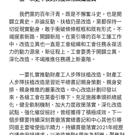
我們黨的百年汗青，既是不懈奮斗史，也是開
闢立異史，非論反動、扶植仍是改造，黨都保持一
切從現實動身，敢于衝破條條框框和既有形式，不
竭摸索新路、開闢新局。在黨引導的百年工運工作
中，改造立異也一直是工會組織和工會任務永葆活
力的動力源泉，新征程上，工會要勇于開闢立異、
深化改造，不竭推進任務邁上新臺階。
一要扎實推動財產工人步隊扶植改造。財產工
人步隊扶植改造是習近平總書記親身策劃、親身安
排、親身推進的嚴重改造。中心改造計劃印發以
來，各級工會在黨委引導下，充足施展牽頭抓總感
化，健全軌制機制、加大力度政策落實，深化改造
試點、強化催促檢討，曾經獲得了積極成效。下一
個步驟要持續深刻貫徹落實總書記和中心其他引導
同道主要唆使指示精力，持續貫徹落實2021年經歷
交通會安排請求，以改造推動5周年為契機，聚焦財