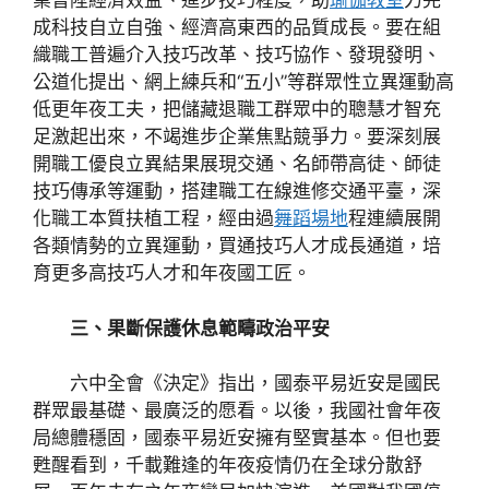
業晉陞經濟效益、進步技巧程度，助
瑜伽教室
力完
成科技自立自強、經濟高東西的品質成長。要在組
織職工普遍介入技巧改革、技巧協作、發現發明、
公道化提出、網上練兵和“五小”等群眾性立異運動高
低更年夜工夫，把儲藏退職工群眾中的聰慧才智充
足激起出來，不竭進步企業焦點競爭力。要深刻展
開職工優良立異結果展現交通、名師帶高徒、師徒
技巧傳承等運動，搭建職工在線進修交通平臺，深
化職工本質扶植工程，經由過
舞蹈場地
程連續展開
各類情勢的立異運動，買通技巧人才成長通道，培
育更多高技巧人才和年夜國工匠。
三、果斷保護休息範疇政治平安
六中全會《決定》指出，國泰平易近安是國民
群眾最基礎、最廣泛的愿看。以後，我國社會年夜
局總體穩固，國泰平易近安擁有堅實基本。但也要
甦醒看到，千載難逢的年夜疫情仍在全球分散舒