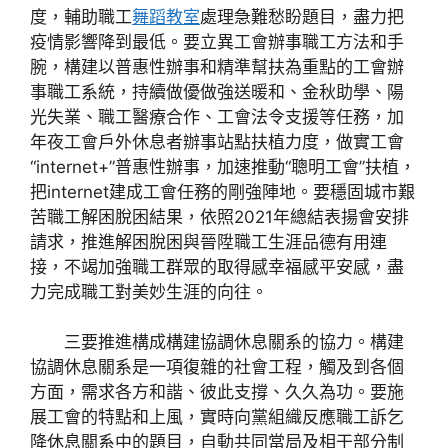
度，輔助職工
舞蹈教室
處理急難愁盼題目，盡力把
疫情影響降到最低。要立異工會辦事職工方法和手
腕，構建以普惠性辦事和精準幫扶為重點的工會辦
事職工系統，持續做優做強送暖和、金秋助學、陽
光失業、職工醫療合作、工會法令支援等任務，加
年夜工會戶外休息者辦事站點扶植力度，做實工會
“internet+”普惠性辦事，加速推動“聰明工會”扶植，
把internet建成工會任務的剛強陣地。要穩固城市艱
苦職工解困脫困結果，依照2021年總結表揚會安排
請求，推進解困脫困與晉陞職工生涯品德有用連
接，不竭加強職工群眾的取得感幸福感平安感，盡
力完成職工對美妙生涯的向往。
三要推進構成構建協調休息關系的協力。構建
協調休息關系是一項復雜的社會工程，觸及到各個
方面，需求各方和諧、彼此支撐、久久為功。要施
展工會的特點和上風，實時向黨組織反應職工訴乞
降休息關系中的題目，自動共同當局及相干部分制