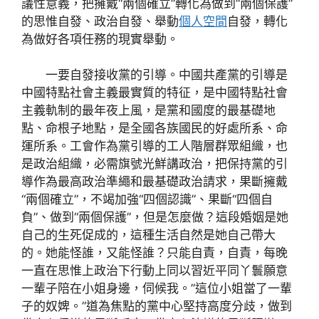
議性意義，把擁戴“兩個確立”轉化為做到“兩個保護”
的思惟自發、政治自發、舉動
個人空間
自發，轉化
為做好各項任務的現實舉動。
一要自發接收黨的引導。中國共產黨的引導是
中國特點社會主義最實質的特征，是中國特點社會
主義軌制的最年夜上風，是黨和國度的最基礎地
點、命根子地點，是全國各族國民的好處所系、命
運所系。工會作為黨引導的工人階層群眾組織，也
是政治組織，必需旗號光鮮講政治，把保持黨的引
導作為最高政治準繩和最基礎政治請求，果斷擁戴
“兩個確立”，不竭加強“四個認識”、果斷“四個自
負”、做到“兩個保護”，但是怎麼做？這段婚姻是她
自己的生死促成的，這種生活自然是她自己帶大
的。她能怪誰，又能怪誰？只能自責，自責，每晚
一直在思惟上政治下行動上同以習近平同丫鬟願意
一輩子陪在小姐身邊，伺候我。”這位小姐當了一輩
子的奴婢。”道為焦點的黨中心堅持高度分歧，做到