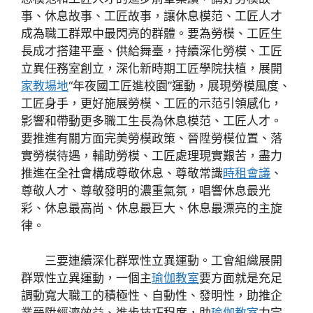
事、休息故事、工匠故事，讓休息模范、工匠人才
成為職工群眾中最閃亮的群體。要為勞模、工匠生
長成才搭建平臺、供給舞臺，持續深化勞模、工匠
立異任務室創立，深化新時期工匠學院扶植，展開
家教場地
“年夜國工匠進校園”運動，展現勞模風度、
工匠身手，更好施展勞模、工匠的示范引領感化，
影響和帶動更多職工生長為休息模范、工匠人才。
要推進有關方面完美勞模政策、晉陞勞模位置、落
實勞模待遇，輔助勞模、工匠處理現實艱苦，盡力
推進在全社會構成尊敬休息、尊敬常識
時租會議
、
尊敬人才、尊敬發明的濃重氣氛，唱響休息最光
彩、休息最高尚、休息最巨大、休息最漂亮的主旋
律。
三要連續深化群眾性立異運動。工會組織展開
群眾性立異運動，一個主
瑜伽教室
要方面就是充足
調動寬大職工的積極性、自動性、發明性，助推企