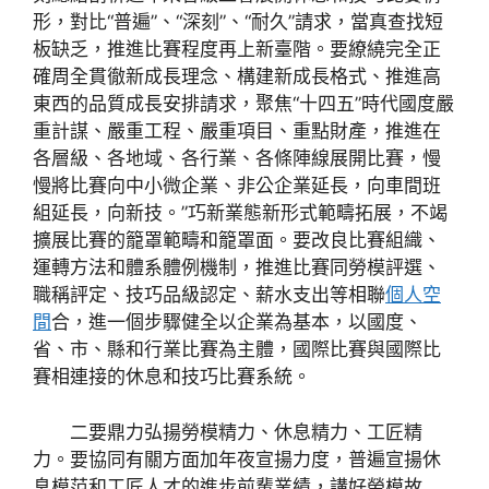
形，對比“普遍”、“深刻”、“耐久”請求，當真查找短
板缺乏，推進比賽程度再上新臺階。要繚繞完全正
確周全貫徹新成長理念、構建新成長格式、推進高
東西的品質成長安排請求，聚焦“十四五”時代國度嚴
重計謀、嚴重工程、嚴重項目、重點財產，推進在
各層級、各地域、各行業、各條陣線展開比賽，慢
慢將比賽向中小微企業、非公企業延長，向車間班
組延長，向新技。”巧新業態新形式範疇拓展，不竭
擴展比賽的籠罩範疇和籠罩面。要改良比賽組織、
運轉方法和體系體例機制，推進比賽同勞模評選、
職稱評定、技巧品級認定、薪水支出等相聯
個人空
間
合，進一個步驟健全以企業為基本，以國度、
省、市、縣和行業比賽為主體，國際比賽與國際比
賽相連接的休息和技巧比賽系統。
二要鼎力弘揚勞模精力、休息精力、工匠精
力。要協同有關方面加年夜宣揚力度，普遍宣揚休
息模范和工匠人才的進步前輩業績，講好勞模故