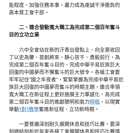
能程度、加強任務本事，盡力成為虔誠干凈擔負的
高本質工會干部。
二、連合發動寬大職工為完成第二個百年奮斗
目的立功立業
六中全會站在新的汗青出發點上，向全黨收回
了以史為鑒、首創將來，靜心苦干、勇毅前行，為
完成第二個百年奮斗目的、完成中華平易近族巨大
回復的中國夢而不懈奮斗的巨大號令。各級工會要
牢牢記住“國之年夜者”，緊緊掌握為完成中華平易近
族巨大回復的中國夢而奮斗的時期主題，連合率領
寬大職工在新征程上更好施展主力軍感化，為完成
第二個百年奮斗目的進獻聰明和氣力
時租
，以現實
舉動
1對1教學
奮進新征程、立功新時期。
一要普遍深刻耐久展開休息和技巧比賽。要深
刻總結剖析近年來各級工會展開休息和技巧比賽情