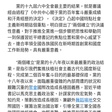
黨的十九屆六中全會最主要的結果，就是審議
經由過程了《中共中心關于黨的百年奮斗嚴重成績
和汗青經歷的決定》，《決定》凸起中國特點社會
主義新時期這個重點，明白提出了“兩個確立”的決議
性意義，對于推進全黨進一個步驟把思惟和舉動同
一到保護習近平總書記的焦點位置和黨中心威望下
去，連合率領全國各族國民在新時期首創黨和國度
工作新局勢，具有嚴重意義。
“兩個確立”是黨的十八年夜以來最嚴重的政治結
果，是指引我們奮進扶植社會主義古代化國度新征
程、完成第二個百年奮斗目的的最基礎保證。黨的
十八年夜以來，面臨嚴重復雜的內部周遭的狀況和
艱難沉重的
聚會
國際改造成長穩固義務，習近平總
書記以馬克思主義政治家、計謀家的恢宏氣勢、真
知灼見，策劃改造成長穩固、兼顧外
舞蹈場地
交交
際國防、運籌治黨治國治軍，引導全黨三軍全國各