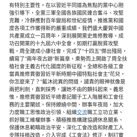
有特別主要性。在以習近平同道為焦點的黨中心剛
強引導下，全黨三軍全國各族國民連合奮斗、攻堅
克難，冷靜應對百年變局和世紀疫情，推進黨和國
度各項工作獲得新的嚴重成績。我們盛大慶賀中國
共產黨成立一百周年，深刻展開黨史進修教導，成
功召開黨的十九屆六中全會，如期打贏脫貧攻堅
戰，周全建成小康社會，完成了“十四五”傑出殘局，
續寫了“兩年夜古跡”新篇章，乘勢而上開啟了周全扶
植社會主義古代化國度的新征程。全總和各級工會
當真進修貫徹習近平新時期中國特點社會主“花兒，
你怎麼來了？”藍沐詫異的問道，譴責的眼神就像是
兩把利劍，直刺採秀，讓她不由的顫抖起來。義思
惟，進修貫徹習近平總書記關于工人階層和工會任
務的主要闡述，保持繚繞中間、辦事年夜局，加大
力度職工思惟政治引領、組織
交流
職工立功立業、
抓好職工維權辦事、積極推進構建協調休息關系、
保護休息範疇政治平安、深化工會改造和財產工人
步隊扶植改造，介入完成《工會法》修正，制訂實