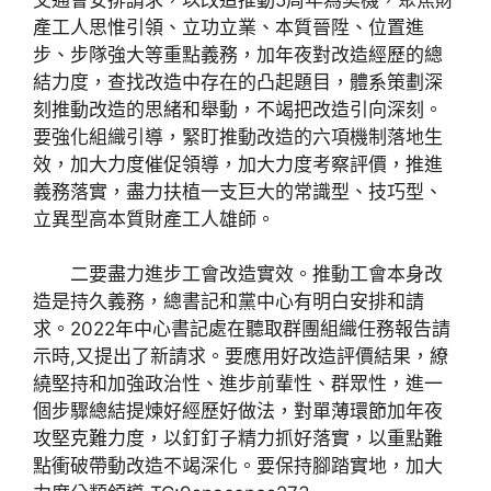
產工人思惟引領、立功立業、本質晉陞、位置進
步、步隊強大等重點義務，加年夜對改造經歷的總
結力度，查找改造中存在的凸起題目，體系策劃深
刻推動改造的思緒和舉動，不竭把改造引向深刻。
要強化組織引導，緊盯推動改造的六項機制落地生
效，加大力度催促領導，加大力度考察評價，推進
義務落實，盡力扶植一支巨大的常識型、技巧型、
立異型高本質財產工人雄師。
二要盡力進步工會改造實效。推動工會本身改
造是持久義務，總書記和黨中心有明白安排和請
求。2022年中心書記處在聽取群團組織任務報告請
示時,又提出了新請求。要應用好改造評價結果，繚
繞堅持和加強政治性、進步前輩性、群眾性，進一
個步驟總結提煉好經歷好做法，對單薄環節加年夜
攻堅克難力度，以釘釘子精力抓好落實，以重點難
點衝破帶動改造不竭深化。要保持腳踏實地，加大