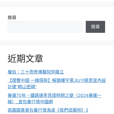
搜尋
搜尋
近期文章
權伯：三十而秀傳醫院供膳立
【理響中國·一線探新】解鎖樓宇黨JIUYI俱意室內設
計建“嶗山密碼”
春運70年，鐵路速率見證時期之變（2024春運一
線）_查包養行情中國網
高圓圓黃喜包養行情海波《我們成婚吧》3