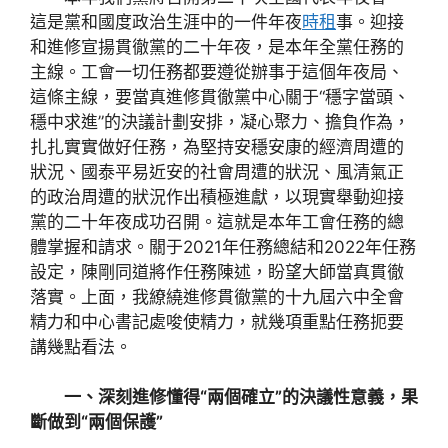
這是黨和國度政治生涯中的一件年夜
時租
事。迎接
和進修宣揚貫徹黨的二十年夜，是本年全黨任務的
主線。工會一切任務都要遵從辦事于這個年夜局、
這條主線，要當真進修貫徹黨中心關于“穩字當頭、
穩中求進”的決議計劃安排，凝心聚力、擔負作為，
扎扎實實做好任務，為堅持安穩安康的經濟周遭的
狀況、國泰平易近安的社會周遭的狀況、風清氣正
的政治周遭的狀況作出積極進獻，以現實舉動迎接
黨的二十年夜成功召開。這就是本年工會任務的總
體掌握和請求。關于2021年任務總結和2022年任務
設定，陳剛同道將作任務陳述，盼望大師當真貫徹
落實。上面，我繚繞進修貫徹黨的十九屆六中全會
精力和中心書記處唆使精力，就幾項重點任務扼要
講幾點看法。
一、深刻進修懂得“兩個確立”的決議性意義，果
斷做到“兩個保護”