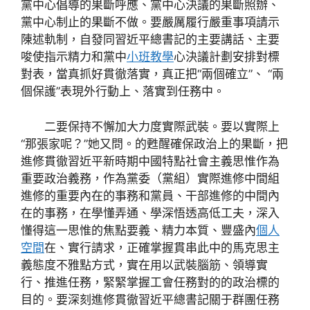
黨中心倡導的果斷呼應、黨中心決議的果斷照辦、
黨中心制止的果斷不做。要嚴厲履行嚴重事項請示
陳述軌制，自發同習近平總書記的主要講話、主要
唆使指示精力和黨中
小班教學
心決議計劃安排對標
對表，當真抓好貫徹落實，真正把“兩個確立”、 “兩
個保護”表現外行動上、落實到任務中。
二要保持不懈加大力度實際武裝。要以實際上
“那張家呢？”她又問。的甦醒確保政治上的果斷，把
進修貫徹習近平新時期中國特點社會主義思惟作為
重要政治義務，作為黨委（黨組）實際進修中間組
進修的重要內在的事務和黨員、干部進修的中間內
在的事務，在學懂弄通、學深悟透高低工夫，深入
懂得這一思惟的焦點要義、精力本質、豐盛內
個人
空間
在、實行請求，正確掌握貫串此中的馬克思主
義態度不雅點方式，實在用以武裝腦筋、領導實
行、推進任務，緊緊掌握工會任務對的的政治標的
目的。要深刻進修貫徹習近平總書記關于群團任務