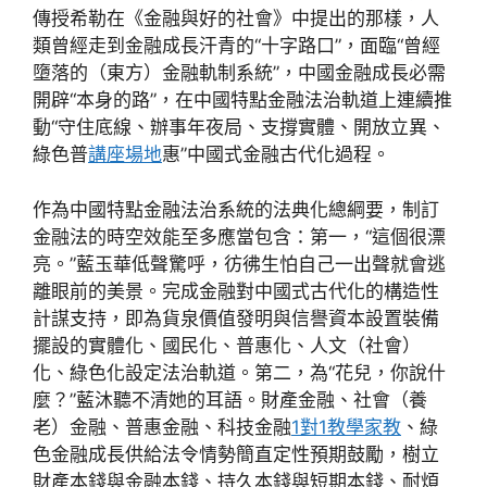
傳授希勒在《金融與好的社會》中提出的那樣，人
類曾經走到金融成長汗青的“十字路口”，面臨“曾經
墮落的（東方）金融軌制系統”，中國金融成長必需
開辟“本身的路”，在中國特點金融法治軌道上連續推
動“守住底線、辦事年夜局、支撐實體、開放立異、
綠色普
講座場地
惠”中國式金融古代化過程。
作為中國特點金融法治系統的法典化總綱要，制訂
金融法的時空效能至多應當包含：第一，“這個很漂
亮。”藍玉華低聲驚呼，彷彿生怕自己一出聲就會逃
離眼前的美景。完成金融對中國式古代化的構造性
計謀支持，即為貨泉價值發明與信譽資本設置裝備
擺設的實體化、國民化、普惠化、人文（社會）
化、綠色化設定法治軌道。第二，為“花兒，你說什
麼？”藍沐聽不清她的耳語。財產金融、社會（養
老）金融、普惠金融、科技金融
1對1教學
家教
、綠
色金融成長供給法令情勢簡直定性預期鼓勵，樹立
財產本錢與金融本錢、持久本錢與短期本錢、耐煩