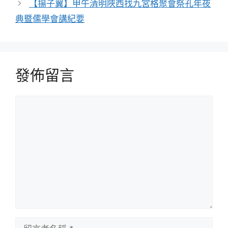
【揚子翼】甲午清明陜西找九宮格聚會祭孔年夜
典暨儒學會講紀要
發佈留言
留
言
留