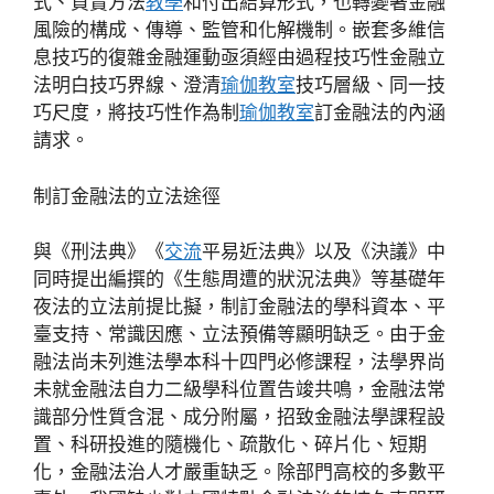
式、買賣方法
教學
和付出結算形式，也轉變著金融
風險的構成、傳導、監管和化解機制。嵌套多維信
息技巧的復雜金融運動亟須經由過程技巧性金融立
法明白技巧界線、澄清
瑜伽教室
技巧層級、同一技
巧尺度，將技巧性作為制
瑜伽教室
訂金融法的內涵
請求。
制訂金融法的立法途徑
與《刑法典》《
交流
平易近法典》以及《決議》中
同時提出編撰的《生態周遭的狀況法典》等基礎年
夜法的立法前提比擬，制訂金融法的學科資本、平
臺支持、常識因應、立法預備等顯明缺乏。由于金
融法尚未列進法學本科十四門必修課程，法學界尚
未就金融法自力二級學科位置告竣共鳴，金融法常
識部分性質含混、成分附屬，招致金融法學課程設
置、科研投進的隨機化、疏散化、碎片化、短期
化，金融法治人才嚴重缺乏。除部門高校的多數平