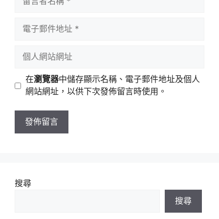
言
者
電
名
子
稱
郵
個
件
人
地
網
在
瀏覽器
中儲存顯示名稱、電子郵件地址及個人
址
站
網站網址，以供下次發佈留言時使用。
網
址
搜尋
搜尋