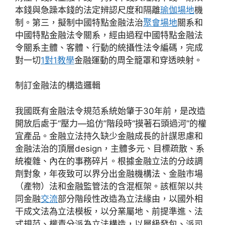
本錢與急躁本錢的法定辨認尺度和隔離
瑜伽場地
機
制。第三，擬制中國特點金融法治
聚會場地
關系和
中國特點金融法令關系，經由過程中國特點金融法
令關系主體、客體、行動的統攝性法令編碼，完成
對一切
1對1教學
金融運動的周全籠罩和穿透映射。
制訂金融法的構造邏輯
我國既有金融法令規范系統始肇于30年前，是改造
開放后處于“壓力—追仿”階段時“摸著石頭過河”的權
宜產品。金融立法持久缺少金融成長的計謀思慮和
金融法治的頂層design，主體多元、目標疏散、系
統複雜、內在的事務碎片。根據金融立法的分歧調
劑對象，年夜致可以界分出金融機構法、金融市場
（產物）法和金融監管法的含混框架。該框架以共
同金融
交流
部分階段性改造為立法緣由，以國外相
干成文法為立法模板，以分業屬地、前提準進、法
式規范、權責分派為立法構造，以層級發包、派司