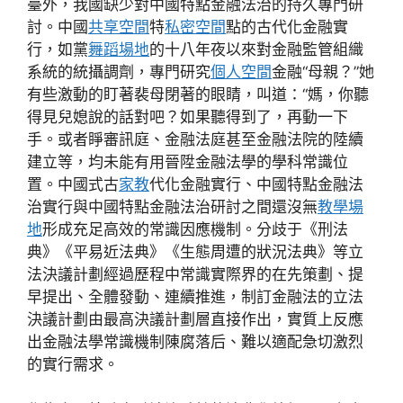
臺外，我國缺少對中國特點金融法治的持久專門研
討。中國
共享空間
特
私密空間
點的古代化金融實
行，如黨
舞蹈場地
的十八年夜以來對金融監管組織
系統的統攝調劑，專門研究
個人空間
金融“母親？”她
有些激動的盯著裴母閉著的眼睛，叫道：“媽，你聽
得見兒媳說的話對吧？如果聽得到了，再動一下
手。或者睜審訊庭、金融法庭甚至金融法院的陸續
建立等，均未能有用晉陞金融法學的學科常識位
置。中國式古
家教
代化金融實行、中國特點金融法
治實行與中國特點金融法治研討之間還沒無
教學場
地
形成充足高效的常識因應機制。分歧于《刑法
典》《平易近法典》《生態周遭的狀況法典》等立
法決議計劃經過歷程中常識實際界的在先策劃、提
早提出、全體發動、連續推進，制訂金融法的立法
決議計劃由最高決議計劃層直接作出，實質上反應
出金融法學常識機制陳腐落后、難以適配急切激烈
的實行需求。