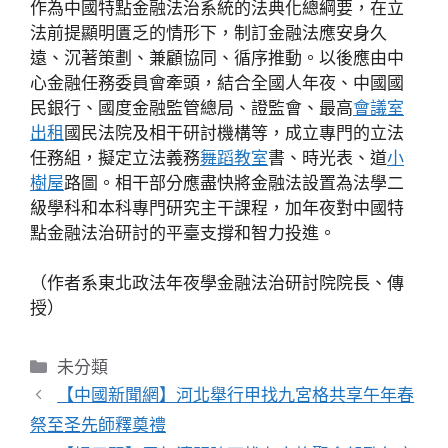
作為中國特點金融法治系統的法典化總綱要，在立
法前提顯明匱乏的情形下，制訂金融法應安身久
遠、沉著策劃、兼顧協同、循序推動。以後應由中
心金融任務委員會牽頭，結合全國人年夜、中國國
民銀行、國度金融監管總局、證監會、最高
會議室
出租
國民法院及相干研討機構等，成立專門的立法
任務組，擬定立法義務
舞蹈教室
書、時光表、道
小
樹屋
路圖。相干部分應盡快將金融法設置為法學二
級學科和本科專門研究主干課程，加年夜對中國特
點金融法治研討的平臺支撐和智力投進。
（作者系東北政法年夜學金融法治研討院院長、傳
授）
分
未分類
類
【中國新聞網】河北舉行甲找九宮格共享午年春
祭至圣先師釋奠禮