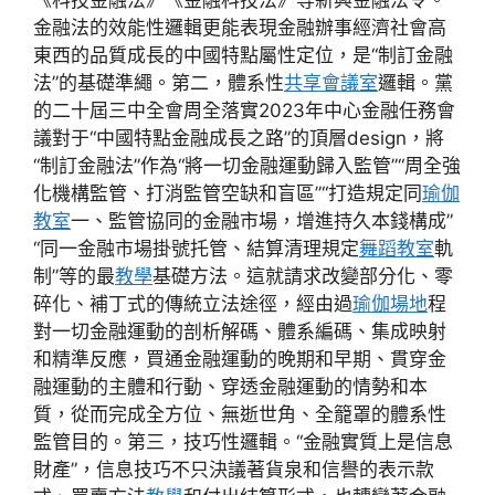
《科技金融法》《金融科技法》等新興金融法令。
金融法的效能性邏輯更能表現金融辦事經濟社會高
東西的品質成長的中國特點屬性定位，是“制訂金融
法”的基礎準繩。第二，體系性
共享會議室
邏輯。黨
的二十屆三中全會周全落實2023年中心金融任務會
議對于“中國特點金融成長之路”的頂層design，將
“制訂金融法”作為“將一切金融運動歸入監管”“周全強
化機構監管、打消監管空缺和盲區”“打造規定同
瑜伽
教室
一、監管協同的金融市場，增進持久本錢構成”
“同一金融市場掛號托管、結算清理規定
舞蹈教室
軌
制”等的最
教學
基礎方法。這就請求改變部分化、零
碎化、補丁式的傳統立法途徑，經由過
瑜伽場地
程
對一切金融運動的剖析解碼、體系編碼、集成映射
和精準反應，買通金融運動的晚期和早期、貫穿金
融運動的主體和行動、穿透金融運動的情勢和本
質，從而完成全方位、無逝世角、全籠罩的體系性
監管目的。第三，技巧性邏輯。“金融實質上是信息
財產”，信息技巧不只決議著貨泉和信譽的表示款