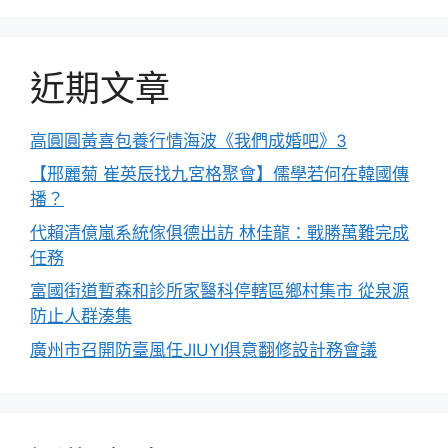
近期文章
高圓圓黃喜包養行情海波《我們成婚吧》3
【邢麗菊 崔英辰找九宮格聚會】儒學若何在韓國傳
播？
代賴清億嵐系統傢俱德出訪 林佳龍：戰勝萬難完成
任務
富國街道暫森和診所家醫科停轄區鄉村集市 從泉源
防止人群湊集
廣州市召開防臺風任JIUYI俱意翻修設計務會議