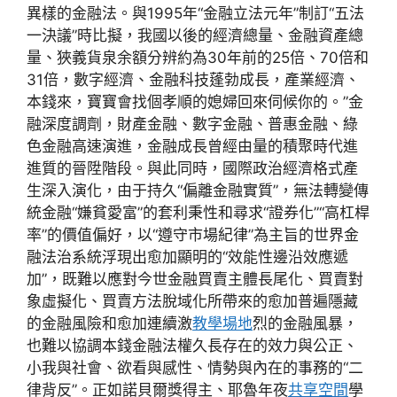
異樣的金融法。與1995年“金融立法元年”制訂“五法
一決議”時比擬，我國以後的經濟總量、金融資產總
量、狹義貨泉余額分辨約為30年前的25倍、70倍和
31倍，數字經濟、金融科技蓬勃成長，產業經濟、
本錢來，寶寶會找個孝順的媳婦回來伺候你的。”金
融深度調劑，財產金融、數字金融、普惠金融、綠
色金融高速演進，金融成長曾經由量的積聚時代進
進質的晉陞階段。與此同時，國際政治經濟格式產
生深入演化，由于持久“偏離金融實質”，無法轉變傳
統金融“嫌貧愛富”的套利秉性和尋求“證券化”“高杠桿
率”的價值偏好，以“遵守市場紀律”為主旨的世界金
融法治系統浮現出愈加顯明的“效能性邊沿效應遞
加”，既難以應對今世金融買賣主體長尾化、買賣對
象虛擬化、買賣方法脫域化所帶來的愈加普遍隱藏
的金融風險和愈加連續激
教學場地
烈的金融風暴，
也難以協調本錢金融法權久長存在的效力與公正、
小我與社會、欲看與感性、情勢與內在的事務的“二
律背反”。正如諾貝爾獎得主、耶魯年夜
共享空間
學