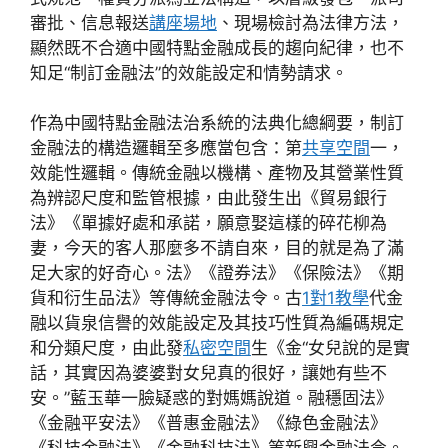
審批、信息報送
講座場地
、現場檢討為法律方法，
顯然既不合適中國特點金融成長的趨向紀律，也不
知足“制訂金融法”的效能設定和情勢請求。
作為中國特點金融法治系統的法典化總綱要，制訂
金融法的構造邏輯至多應當包含：第
共享空間
一，
效能性邏輯。傳統金融以機構、產物及其營業性質
為辨認尺度和監管根據，由此發生出《貿易銀行
法》《單據好處和承諾，願意娶這樣的碎花柳為
妻，今天的客人那麼多不請自來，目的就是為了滿
足大家的好奇心。法》《證券法》《保險法》《期
貨和衍生品法》等傳統金融法令。古
1對1教學
代金
融以貨泉信譽的效能設定及其技巧性質為編碼規定
和分類尺度，由此發
私密空間
生《金“女兒說的是實
話，其實因為婆婆對女兒真的很好，讓她有些不
安。”藍玉華一臉疑惑的對媽媽說道。融穩固法》
《金融平安法》《普惠金融法》《綠色金融法》