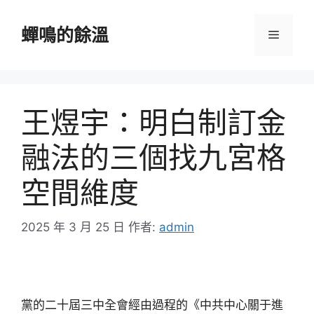
跳
至
蟬鳴的餘溫
選
主
要
單
內
容
王煜宇：明白制訂金
融法的三個找九宮格
空間維度
2025 年 3 月 25 日
作者:
admin
黨的二十屆三中全會經由過程的《中共中心關于進