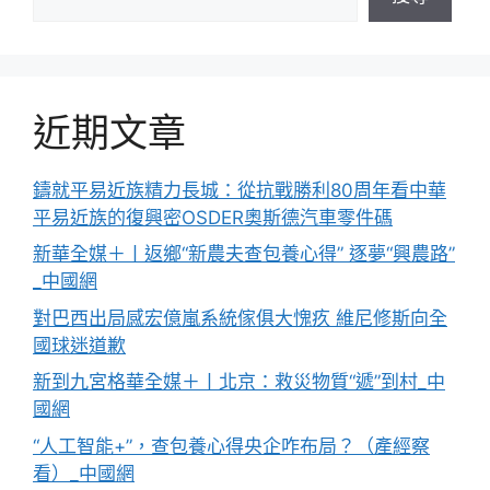
近期文章
鑄就平易近族精力長城：從抗戰勝利80周年看中華
平易近族的復興密OSDER奧斯德汽車零件碼
新華全媒＋丨返鄉“新農夫查包養心得” 逐夢“興農路”
_中國網
對巴西出局感宏億嵐系統傢俱大愧疚 維尼修斯向全
國球迷道歉
新到九宮格華全媒＋丨北京：救災物質“遞”到村_中
國網
“人工智能+”，查包養心得央企咋布局？（產經察
看）_中國網