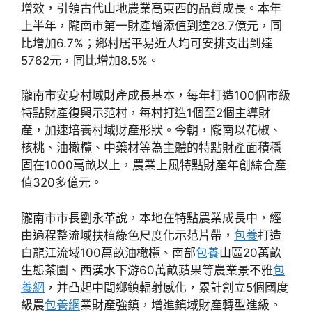
增效，引領古代山地農業高東西的品質成長。本年
上半年，隴南市第一財產增添值到達28.7億元，同
比增加6.7%；鄉村居平易近人均可安排支出到達
5762元，同比增加8.5%。
隴南市安身村域財產成長基本，每年打造100個市級
特點財產復興示范村，每村打造1個至2個主導財
產，加速培養村域財產形狀。今朝，隴南以花椒、
核桃、油橄欖、中藥材等為主體的特點財產面積穩
固在1000萬畝以上，農業上風特點財產年創綜合產
值320多億元。
隴南市市長劉永革說，本地在特點農業成長中，經
由過程整流域扶植綠色尺度化示范片帶，
包養
打造
白龍江流域100萬畝油橄欖、南部
包養
山區20萬畝
生態茶園、西漢水下游60萬畝蘋果等農業景不雅
包
養網
，并凸起中間鄉鎮輻射感化，累計創立5個國度
級農
包養網
業財產強鎮，增進鎮域財產轉型進級。