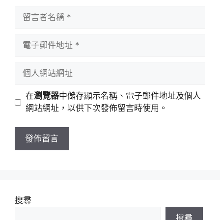
留
言
者
電
名
子
稱
郵
個
件
人
地
網
在
瀏覽器
中儲存顯示名稱、電子郵件地址及個人
址
站
網站網址，以供下次發佈留言時使用。
網
址
搜尋
搜尋