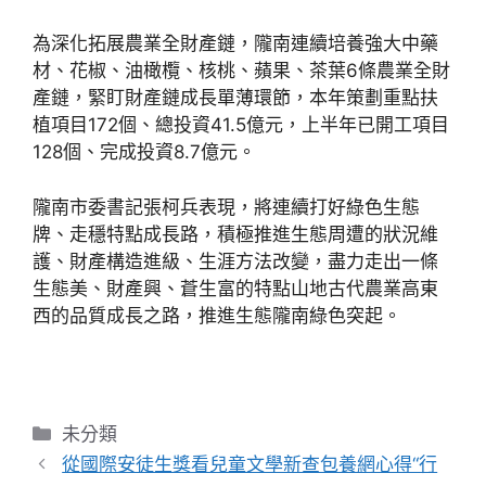
為深化拓展農業全財產鏈，隴南連續培養強大中藥
材、花椒、油橄欖、核桃、蘋果、茶葉6條農業全財
產鏈，緊盯財產鏈成長單薄環節，本年策劃重點扶
植項目172個、總投資41.5億元，上半年已開工項目
128個、完成投資8.7億元。
隴南市委書記張柯兵表現，將連續打好綠色生態
牌、走穩特點成長路，積極推進生態周遭的狀況維
護、財產構造進級、生涯方法改變，盡力走出一條
生態美、財產興、蒼生富的特點山地古代農業高東
西的品質成長之路，推進生態隴南綠色突起。
分
未分類
類
從國際安徒生獎看兒童文學新查包養網心得“行