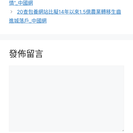
情”_中國網
20查包養網站比擬14年以來1.5億農業轉移生齒
進城落戶_中國網
發佈留言
留
言