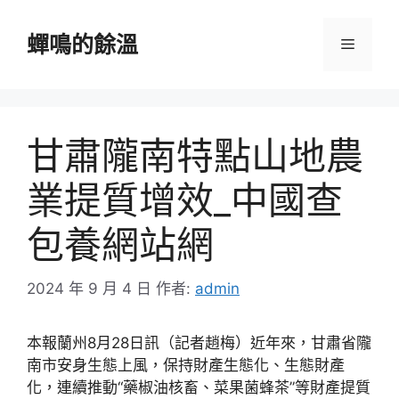
跳
至
蟬鳴的餘溫
選
主
要
單
內
容
甘肅隴南特點山地農
業提質增效_中國查
包養網站網
2024 年 9 月 4 日
作者:
admin
本報蘭州8月28日訊（記者趙梅）近年來，甘肅省隴
南市安身生態上風，保持財產生態化、生態財產
化，連續推動“藥椒油核畜、菜果菌蜂茶”等財產提質