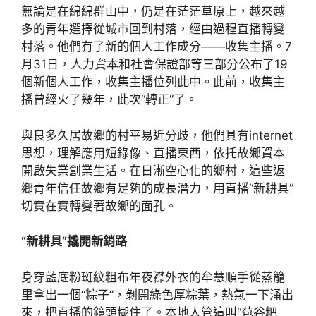
無論是在綿綿群山中，仍是在茫茫草原上，越來越
多的青年選擇從城市回到村落，經由過程直播轉變
村落。他們有了新的個人工作成分——收集主播。7
月31日，人力資本和社會保證部等三部分公布了19
個新個人工作，收集主播位列此中。此前，收集主
播曾經火了幾年，此次“轉正”了。
與良多久居故鄉的村平易近分歧，他們具有internet
思想，理解應用短錄像、直播東西，依托故鄉資本
開啟失業創業生活。在日漸空心化的鄉村，這些返
鄉青年信任故鄉有足夠的成長潛力，用直播“新耕具”
切實在實轉變著故鄉的面孔。
“新耕具”撬開新銷路
身穿藍底粉斑紋粗布年夜襟外衣的牟慧順手從蒸籠
里拿出一個“粽子”，剝開綠色厚粽葉，熱氣一下涌出
來，把直播的鏡頭糊住了。本地人管這叫“苞谷粑