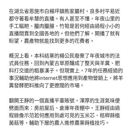
在湖北省恩施市白楊坪鎮熊家巖村，良多村平易近
都守著看牟慧的直播。有人甚至不懂，年夜山里的
手工糍粑、臘肉臘腸、竹筍是若何經由過程小小的
直播間賣到全國各地的。但他們了解，開播了就有
盼望，農產物就能找到更多的花費者。
概況上看，本科結業的楊公民廢棄了年夜城市的法
式員任務，回到內蒙古草原釀成了整天與羊糞、肥
料打交道的粗暴漢子。但現實上，7年的任務經過的
事況輔助他將internet思想應用到產物營銷上，將羊
糞發酵肥料推向了更遼闊的市場。
翻開王靜的一個直播平臺賬號，渾厚的生涯氣味便
劈面而來：房前屋后、倉庫年夜棚中，王靜經由過
程錄像示范若何應用到處可見的玉米芯、秸稈蒔植
菌菇等，輔助下層的農人進修農業蒔植技巧。