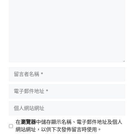
言
留
言
者
電
名
子
稱
郵
個
件
人
地
網
在
瀏覽器
中儲存顯示名稱、電子郵件地址及個人
址
站
網站網址，以供下次發佈留言時使用。