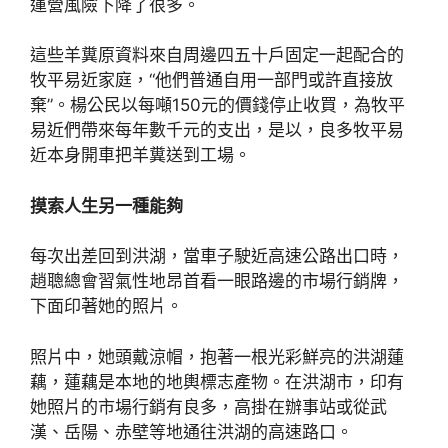
運營風險下降了很多。
這些羊糞原資料來自周邊四五十戶固定一起配合的
牧平易近家庭，“他們普通自用一部門或許直接放
棄”。楊公民以每噸150元的價錢停止收買，為牧平
易近們帶來每年數千元的支出，是以，良多牧平易
近本身開車把羊糞送到工場。
摸索人生另一種能夠
每次出差回到洪湖，當車子駛近高速公路出口時，
趙聰總會習氣性地昂首看一眼路邊的市場行銷牌，
下面印著她的照片。
照片中，她頭戴涼帽，抱著一根光彩鮮亮的洪湖蓮
藕，蓮藕是本地的地輿標志產物。在洪湖市，印有
她照片的市場行銷有良多，高掛在辦事站或從武
漢、岳陽、赤壁等地通往洪湖的高速路口。