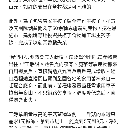
百元。如許的支出在全村都是可不雅的。
此外，為了包管店家生孩子線全年可生孩子，牟慧
及其團隊儲蓄開闢了50余種恩施農副產物，還在恩
施市、建始縣等地投資扶植了食物加工場生孩子
線，完成了以創業帶動失業。
“我們不只要教會農人蒔植，還要幫他們把農產物賣
出往。”王靜說。她售賣的茯苓、魔芋等農產物都來
自周邊農戶，直接輔助八九百戶農戶完成增收。經
由過程她直播間售賣到全國各地的食用菌棒來自一
起配合廠商，而此前，菌種廠發賣菌種需求用車子
拉出年夜山，不只銷路欠亨暢，溫度降低之后，菌
種還會喪失。
王靜拿銷量最高的平菇菌種舉例，一斤菇的本錢只
需求1元擺佈，拿到市場上，能賣到5元到8元，凈利