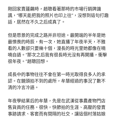
剛回家賣蓮藕時，趙聰看著那時的市場行銷牌譏
諷，“哪天能把我的照片也印上往”，沒想到這句打趣
話，居然在不久之后成真了。
但是愿景的完成之路并非坦途。最開端的半年是她
最懊喪的時辰，有一次，她直播了年夜半天，不雅
看的人數卻只要幾十個，漫長的時光里她都像在喃
喃自語。“那次之后我有很長時光沒有再開播，衝擊
很年夜。”趙聰回想。
成長中的事物往往不會在第一時光取得良多人的承
認。在鏡頭拍不到的處所，牟慧經過的事況了數不
清的冷言冷語。
年夜學結業后的牟慧，先是在武漢從事農產物門店
售貨員的任務。很快，快節拍的生涯、高壓的發賣
事跡請求、客套而有間隔的社交，讓這個村落姑娘