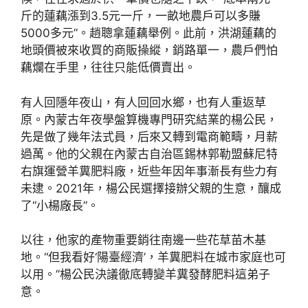
斤的蓮藕漲到3.5元一斤，一畝地農戶可以多賺
5000多元”。趙聰拿蓮藕舉例。此前，洪湖蓮藕的
地頭價被來收買的商販操縱，銷路單一，農戶們怕
藕爛在手里，往往只能低價賣出。
有人回隱年夜山，有人回回水鄉，也有人重返草
原。內蒙古年夜學盤算機專門研究結業的楊公民，
先是做了幾年法式員，后來又轉到電商範疇，月薪
過萬。他的父親在內蒙古自治區錫林郭勒盟蘇尼特
右旗運營羊糞肥料廠，近些年因年事漸長有些力有
未逮。2021年，楊公民選擇接辦父親的生意，釀成
了“小楊廠長”。
以往，他家的產物重要銷往南邊一些花草苗木基
地。“但我看好‘陽臺經濟’，羊糞肥料在城市家庭也可
以用。”楊公民決議徹底轉變羊糞發酵肥料這弟子
意。