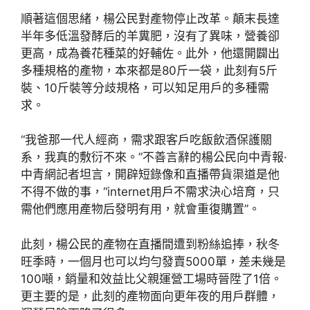
順著這個思緒，楊公民對產物停止改革。顛末長達
半年多低溫發酵后的羊糞肥，沒有了異味，營養卻
更高，成為養花種菜的好輔佐。此外，他還開闢出
多種規格的產物，本來都是80斤一袋，此刻有5斤
裝、10斤裝等分歧規格，可以知足用戶的多種需
求。
“我爸那一代人經商，需求跟客戶吃飯飲酒保護關
系，我真的敷衍不來。”不善言辭的楊公民向中青報·
中青網記者坦言，開辟短錄像和直播帶貨渠道是他
不得不做的事，“internet用戶不需求決心培育，只
需他們應用產物后發明有用，就會重復購置”。
此刻，楊公民的產物在直播間遭到粉絲追捧，秋冬
旺季時，一個月也可以均勻發賣5000單，差未幾是
100噸，銷量和效益比父親運營工場時晉陞了1倍。
更主要的是，此刻的產物面向更年夜的用戶群體，