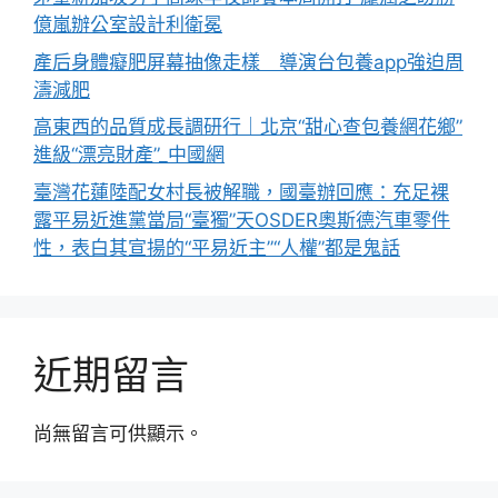
億嵐辦公室設計利衛冕
產后身體癡肥屏幕抽像走樣 導演台包養app強迫周
濤減肥
高東西的品質成長調研行｜北京“甜心查包養網花鄉”
進級“漂亮財產”_中國網
臺灣花蓮陸配女村長被解職，國臺辦回應：充足裸
露平易近進黨當局“臺獨”天OSDER奧斯德汽車零件
性，表白其宣揚的“平易近主”“人權”都是鬼話
近期留言
尚無留言可供顯示。