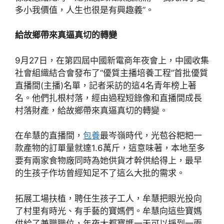
多小我價值，人生也很是有興趣義”。
給故鄉帶來真逼真切的轉變
9月27日，在第四屆中國新電商年夜會上，中國收集
社會組織結合會發布了“優質主播培養工程”首批優質
直播間(主播)名單，記者采訪的這4名青年榜上著
名。他們扎根村落，經由過程短錄像和直播間成長
村落財產，給故鄉帶來真逼真切的轉變。
在牟慧的直播間，
包養
最岑嶺時代，光苞谷粑粑一
款產物的訂單量就達1.6萬斤，這意味著，本地至多
要有兩家食物廠同時為她供貨才幹供給得上，最早
的生孩子作坊曾經知足不了這么大批的需求。
拓展工場扶植，聘任生孩子工人，牟慧把眼光投向
了村里有時光、有手藝的寶媽們。牟慧向這些寶媽
供給了兼職職位，年夜大都寶媽一天可以掙到一兩