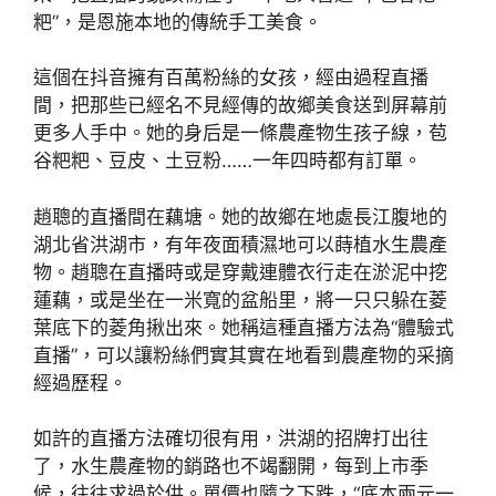
粑”，是恩施本地的傳統手工美食。
這個在抖音擁有百萬粉絲的女孩，經由過程直播
間，把那些已經名不見經傳的故鄉美食送到屏幕前
更多人手中。她的身后是一條農產物生孩子線，苞
谷粑粑、豆皮、土豆粉……一年四時都有訂單。
趙聰的直播間在藕塘。她的故鄉在地處長江腹地的
湖北省洪湖市，有年夜面積濕地可以蒔植水生農產
物。趙聰在直播時或是穿戴連體衣行走在淤泥中挖
蓮藕，或是坐在一米寬的盆船里，將一只只躲在菱
葉底下的菱角揪出來。她稱這種直播方法為“體驗式
直播”，可以讓粉絲們實其實在地看到農產物的采摘
經過歷程。
如許的直播方法確切很有用，洪湖的招牌打出往
了，水生農產物的銷路也不竭翻開，每到上市季
候，往往求過於供。單價也隨之下跌，“底本兩元一