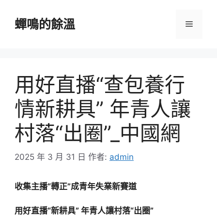
跳
至
蟬鳴的餘溫
選
主
要
單
內
容
用好直播“查包養行
情新耕具” 年青人讓
村落“出圈”_中國網
2025 年 3 月 31 日
作者:
admin
收集主播“轉正”成青年失業新賽道
用好直播“新耕具” 年青人讓村落“出圈”