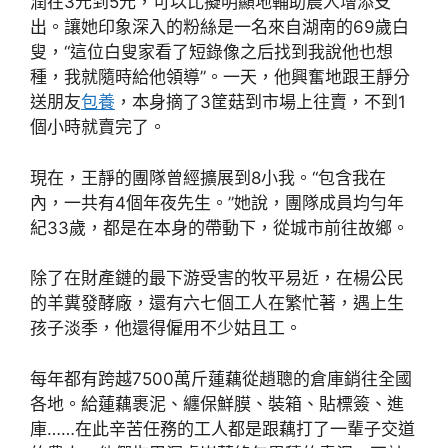
潤在3元到5元，可以比擬明顯地輔助農人增添支
出。讓她印象深入的粉絲是一名來自湖南的69歲白
叟，“這位白叟家看了短錄像之后找到我說他也想
種，我就隨時給他領導”。一天，他興奮地跟王靜分
送朋友
包養
，本身摘了3筐菇到市場上往賣，不到1
個小時就賣完了。
現在，王靜的團隊曾經擴展到8小我。“包含我在
內，一共有4個年夜先生。”她說，團隊成員均勻年
紀33歲，都是在本身的帶動下，從城市前往故鄉。
除了在財產鏈的最下游受害的牧平易近，在楊公民
的羊糞發酵廠，還有六七個工人在繁忙著，遇上生
孩子淡季，他還得僱用不少姑且工。
每年都有跨越7500萬斤蓮藕從趙聰的倉庫銷往全國
各地。給蓮藕裹泥、纏保鮮膜、裝箱、貼標簽、進
庫……在此辛苦任務的工人都是跟藕打了一輩子交道