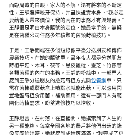
面臨周遭的白眼、家人的不解，還有將來的不斷定
性，王靜選擇咬牙保持，并盡快證實本身。“我必定
要給他人帶來價值，我的內在的事務才有興趣義。”
王靜很是明白本身賬號的定位，她最拿手的，無疑
是在菌種公司任務多年積聚的菌類蒔植技巧。
于是，王靜開端在多個短錄像平臺分送朋友和傳佈
農業技巧。在她的賬號里，盡年夜大都是分送朋友
蒔植平菇、木耳、茯苓、黑皮雞樅、靈芝、竹蓀等
各類菌種的內在的事務。王靜的粉絲中，一部門人
感到王靜分送朋友的蘑菇蒔植方式簡
包養網
單，只
需在菌棒或蘑菇盒上噴點水就能出菇，可以應用閑
置地盤蒔植食用菌，補助家用。還有一部門人有範
圍化蒔植需求，盼望進修技巧以增收。
王靜坦言，在村落，在直播間，她摸索到了人生的
另一種能夠。每當全國各地的農戶將他們出菇的錄
像反應給她時，她就感到成績感滿滿，“我完成了更