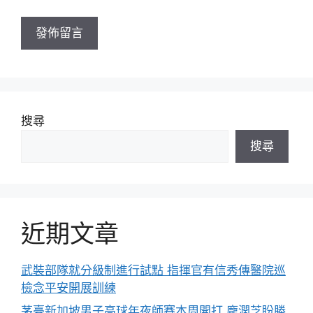
網
址
搜尋
搜尋
近期文章
武裝部隊就分級制進行試點 指揮官有信秀傳醫院巡
檢念平安開展訓練
茅臺新加坡男子高球年夜師賽本周開打 龐潤芝盼勝