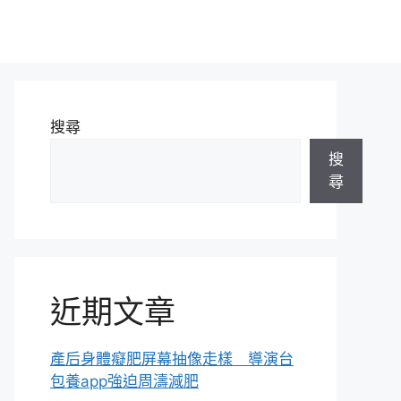
搜尋
搜
尋
近期文章
產后身體癡肥屏幕抽像走樣 導演台
包養app強迫周濤減肥