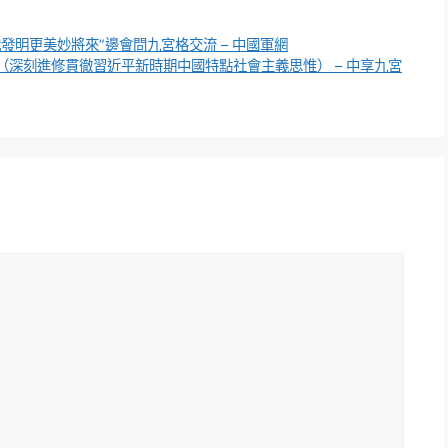
發明更美妙將來”邊會問九宮格交流 – 中國軍網
深刻進修貫徹習近平新時期中國特點社會主義思惟） – 中享九宮