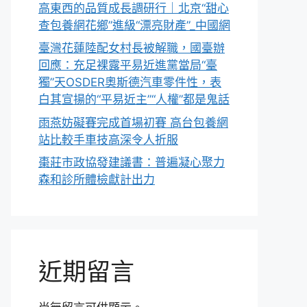
高東西的品質成長調研行｜北京“甜心
查包養網花鄉”進級“漂亮財產”_中國網
臺灣花蓮陸配女村長被解職，國臺辦
回應：充足裸露平易近進黨當局“臺
獨”天OSDER奧斯德汽車零件性，表
白其宣揚的“平易近主”“人權”都是鬼話
雨燕妨礙賽完成首場初賽 高台包養網
站比較手車技高深令人折服
棗莊市政協發建議書：普遍凝心聚力
森和診所體檢獻計出力
近期留言