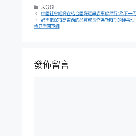
分
未分類
類
中國社會組織在結合國際羅畢處事處舉行“為下一代
必需把保持高東西的品質成長作為新時期的硬事理（
格見證國軍網
發佈留言
留
言