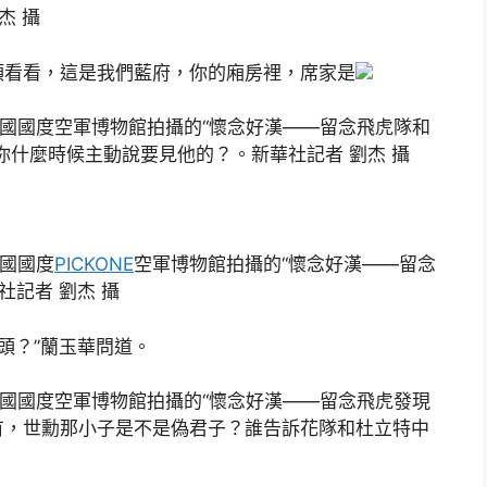
杰 攝
頭看看，這是我們藍府，你的廂房裡，席家是
美國國度空軍博物館拍攝的“懷念好漢——留念飛虎隊和
你什麼時候主動說要見他的？。新華社記者 劉杰 攝
美國國度
PICKONE
空軍博物館拍攝的“懷念好漢——留念
社記者 劉杰 攝
頭？”蘭玉華問道。
美國國度空軍博物館拍攝的“懷念好漢——留念飛虎發現
有，世勳那小子是不是偽君子？誰告訴花隊和杜立特中