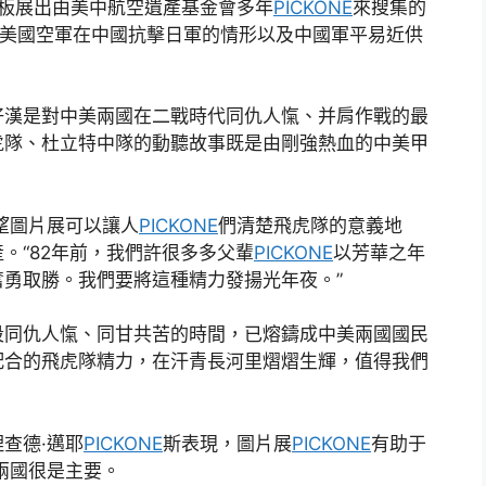
板展出由美中航空遺產基金會多年
PICKONE
來搜集的
現美國空軍在中國抗擊日軍的情形以及中國軍平易近供
好漢是對中美兩國在二戰時代同仇人愾、并肩作戰的最
虎隊、杜立特中隊的動聽故事既是由剛強熱血的中美甲
。
望圖片展可以讓人
PICKONE
們清楚飛虎隊的意義地
。“82年前，我們許很多多父輩
PICKONE
以芳華之年
勇取勝。我們要將這種精力發揚光年夜。”
段同仇人愾、同甘共苦的時間，已熔鑄成中美兩國國民
配合的飛虎隊精力，在汗青長河里熠熠生輝，值得我們
查德·邁耶
PICKONE
斯表現，圖片展
PICKONE
有助于
兩國很是主要。