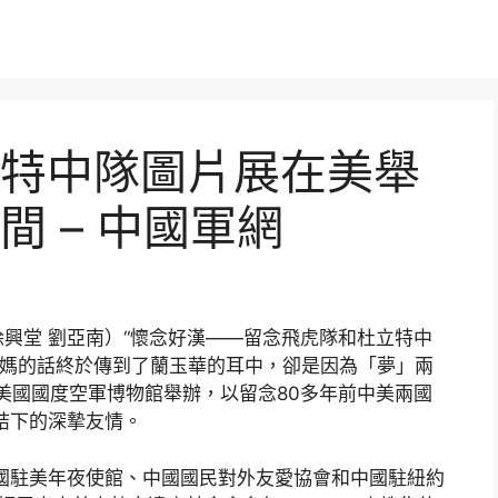
特中隊圖片展在美舉
 – 中國軍網
徐興堂 劉亞南）“懷念好漢——留念飛虎隊和杜立特中
媽媽的話終於傳到了蘭玉華的耳中，卻是因為「夢」兩
的美國國度空軍博物館舉辦，以留念80多年前中美兩國
中結下的深摯友情。
國駐美年夜使館、中國國民對外友愛協會和中國駐紐約