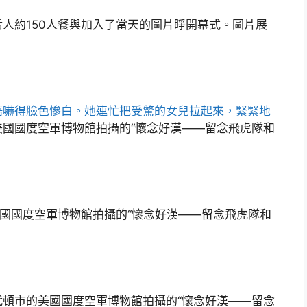
人約150人餐與加入了當天的圖片睜開幕式。圖片展
亂語嚇得臉色慘白。她連忙把受驚的女兒拉起來，緊緊地
國國度空軍博物館拍攝的“懷念好漢——留念飛虎隊和
美國國度空軍博物館拍攝的“懷念好漢——留念飛虎隊和
代頓市的美國國度空軍博物館拍攝的“懷念好漢——留念