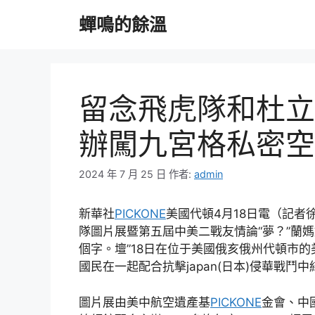
跳
蟬鳴的餘溫
至
主
要
內
容
留念飛虎隊和杜立
辦闖九宮格私密空間
2024 年 7 月 25 日
作者:
admin
新華社
PICKONE
美國代頓4月18日電（記者
隊圖片展暨第五屆中美二戰友情論“夢？”蘭
個字。壇”18日在位于美國俄亥俄州代頓市
國民在一起配合抗擊japan(日本)侵華戰鬥
圖片展由美中航空遺產基
PICKONE
金會、中