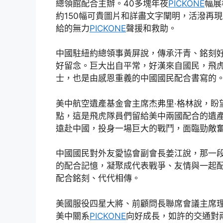
總領館配合主辦。40多塊年夜
PICKONE
幅展
約150幅可貴圖片和詳盡文字闡明，活潑再
給的無力
PICKONE
聲援和救助。
中國駐紐約總領事黃屏說，傳承汗青、銘刻
好留念。巨大出自平常，好漢來自國民，飛
士，也是由感恩重義的中國國民配合書寫的
美中航空遺產基金會主席杰弗里·格林說，盼
點，這是飛虎隊員們留給美中兩國配合的遺產
遠赴中國，投身一場巨大的戰鬥，面臨勁敵奮
中國國民對外友愛協會副會長姜江說，那一
的配合記憶，凝聚成代表戰爭、友情與一起
配合銘刻、代代相傳。
美國服役四星大將、前顧問長聯席會議主席理
美中關系
PICKONE
向好成長，如許的交通對