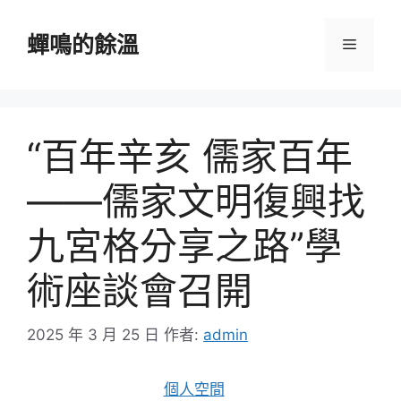
跳
至
蟬鳴的餘溫
選
主
要
單
內
容
“百年辛亥 儒家百年
——儒家文明復興找
九宮格分享之路”學
術座談會召開
2025 年 3 月 25 日
作者:
admin
個人空間