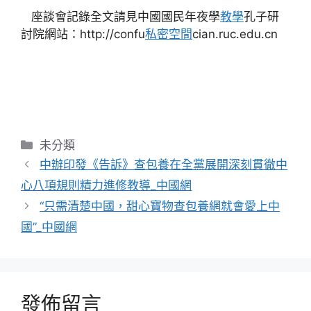
座談會記錄全文請見中國國民年夜學
教學
孔子研
討院網站：http://confu
私密空間
cian.ruc.edu.cn
分
未分類
類
中辦印發《告訴》查包養在全黨展開深刻貫徹中
心八項規則精力進修教導_中國網
“只需清楚中國，甜心寶物查包養網就會愛上中
國”_中國網
發佈留言