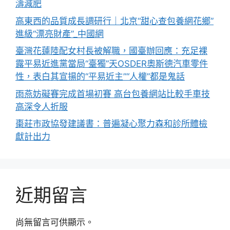
濤減肥
高東西的品質成長調研行｜北京“甜心查包養網花鄉”
進級“漂亮財產”_中國網
臺灣花蓮陸配女村長被解職，國臺辦回應：充足裸
露平易近進黨當局“臺獨”天OSDER奧斯德汽車零件
性，表白其宣揚的“平易近主”“人權”都是鬼話
雨燕妨礙賽完成首場初賽 高台包養網站比較手車技
高深令人折服
棗莊市政協發建議書：普遍凝心聚力森和診所體檢
獻計出力
近期留言
尚無留言可供顯示。