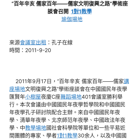
“百年辛亥 儒家百年——儒家文明復興之路”學術座
談會召開
1對1教學
瑜伽場地
來源
會議室出租
：孔子在線
時間：2011-9-20
2011年9月17日，“百年辛亥 儒家百年——儒家
講
座場地
文明復興之路”學術座談會在中國國民年夜學
匯賢年
小樹屋
夜廈C座
舞蹈場地
401會議室勝利舉
行。本次會議由中國國民年夜學哲學院和中國國民
年夜學孔子研討院配合主辦。來自中國國民年夜
學、清華年夜學、北京師范年夜學、中國政法年夜
學、中
教學場地
國社會科學院等單位和一些平易近
間團體的專家、學者
1對1教學
30余人，以及中國國