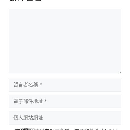
留
言
留
言
者
電
名
子
稱
郵
個
件
人
地
網