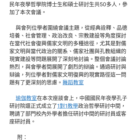
民年夜學哲學院博士生和碩士研討生共50多人，參
加了本次會議。
與會列位學者圍繞會議主題，從經典詮釋、品德
培養、社會管理、政治改良、宗教建設等角度探討
在當代社會復興儒家文明的多種途徑，尤其是對儒
家文明與當代政治的關系、儒家社團與孔教組織的
現實建設等問題展開了深刻地討論。整個會議討論
熱烈，與會學者間展開了劇烈的辯論。通過研討與
辯論，列位學者對儒家文明復興的現實路徑這一問
題有了更深刻的思慮。
舞蹈教室
瑜伽教室
在本次座談會上，中國國民年夜學孔子
研討院還正式成立了
1對1教學
政治哲學研討中間，
聘請了部門校內外學者擔任研討中間的研討員或客
座研討員。
附：