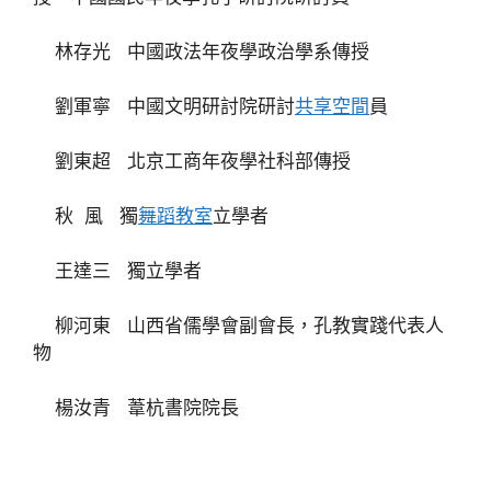
林存光 中國政法年夜學政治學系傳授
劉軍寧 中國文明研討院研討
共享空間
員
劉東超 北京工商年夜學社科部傳授
秋 風 獨
舞蹈教室
立學者
王達三 獨立學者
柳河東 山西省儒學會副會長，孔教實踐代表人
物
楊汝青 葦杭書院院長