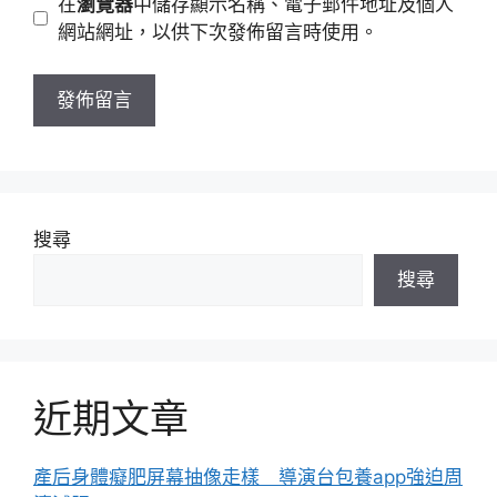
在
瀏覽器
中儲存顯示名稱、電子郵件地址及個人
址
站
網站網址，以供下次發佈留言時使用。
網
址
搜尋
搜尋
近期文章
產后身體癡肥屏幕抽像走樣 導演台包養app強迫周