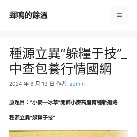
跳
至
蟬鳴的餘溫
選
主
要
單
內
容
種源立異“躲糧于技”_
中查包養行情國網
2024 年 6 月 13 日
作者:
admin
原題目：“小麥—冰草”開辟小麥高產育種新道路
種源立異“躲糧于技”