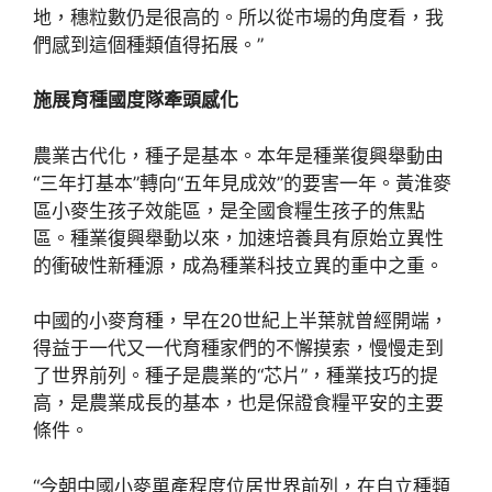
地，穗粒數仍是很高的。所以從市場的角度看，我
們感到這個種類值得拓展。”
施展育種國度隊牽頭感化
農業古代化，種子是基本。本年是種業復興舉動由
“三年打基本”轉向“五年見成效”的要害一年。黃淮麥
區小麥生孩子效能區，是全國食糧生孩子的焦點
區。種業復興舉動以來，加速培養具有原始立異性
的衝破性新種源，成為種業科技立異的重中之重。
中國的小麥育種，早在20世紀上半葉就曾經開端，
得益于一代又一代育種家們的不懈摸索，慢慢走到
了世界前列。種子是農業的“芯片”，種業技巧的提
高，是農業成長的基本，也是保證食糧平安的主要
條件。
“今朝中國小麥單產程度位居世界前列，在自立種類