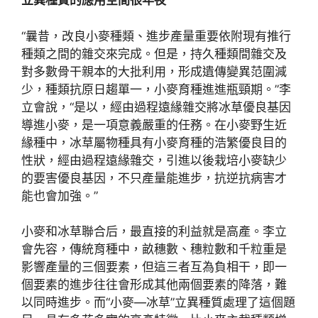
立異種質的應用空間很年夜
“曩昔，改良小麥種類、進步產量重要依附現有推行
種類之間的雜交來完成。但是，持久種類間雜交及
對多數骨干親本的大批利用，形成遺傳變異范圍減
少，種類抗原日趨單一，小麥育種進進瓶頸期。”李
立會說，“是以，經由過程遠緣雜交將冰草優良基因
導進小麥，是一項意義嚴重的任務。在小麥野生近
緣種中，冰草屬物種具有小麥育種的浩繁優良目的
性狀，經由過程遠緣雜交，引進以後栽培小麥缺少
的要害優良基因，不只產量能進步，抗逆抗病害才
能也會加強。”
小麥和冰草聯合后，最直接的利益就是高產。李立
會先容，傳統育種中，畝穗數、穗粒數和千粒重是
影響產量的三個要素，但這三者互為負相干，即一
個要素的進步往往會形成其他兩個要素的降落，難
以同時進步。而“小麥—冰草”立異種質處理了這個題