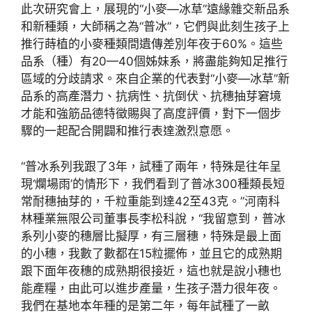
此次研究會上，展現的“小麥—冰草”遠緣雜交新品系
和新種類，大師稱之為“普冰”，它們與此刻生孩子上
推行蒔植的小麥種類間遺傳差別年夜于60%。這些
品系（種）有20—40個姊妹系，將盡能夠知足推行
區域的分歧請求。來自企業的代表對“小麥—冰草”新
品系的高產潛力、抗病性、抗倒伏、抗穗抽芽窘境
才能和強筋品德特徵賜與了高度評價，對下一個步
驟的一起配合開闢和推行表達激烈意愿。
“普冰系列我跟了3年，試種了兩年，特殊是往年呈
現‘爛場雨’的情形下，我們看到了普冰300種類長短
常耐穗抽芽的，千粒重能到達42至43克。”河南科
林種業無限公司董事長李松科說，“我留意到，普冰
系列小麥的穗層比擬厚，有三層穗，特殊是最上面
的小穗，我數了數都在15粒擺佈，並且它的成熟期
跟下面年夜穗的成熟期很接近，這也就是說小穗也
能產糧，由此可以進步產量，生孩子潛力很年夜。
我們在基地本年種的是第二年，每年試種了一畝