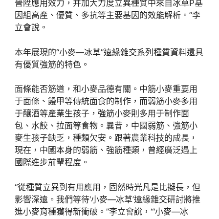
晉陞應用效力，并加大力度立異種質中來自冰草P基
因組高產、優質、多抗等主要基因的效能解析。”李
立會說。
本年展現的“小麥—冰草”遠緣雜交系列種質資料還具
有優質強筋的特色。
面條能否筋道，和小麥品德有關。中筋小麥重要用
于面條、饅甲等傳統面食的制作，而弱筋小麥多用
于釀酒等產業生孩子，強筋小麥則多用于制作面
包、水餃、拉面等食物。曩昔，中國弱筋、強筋小
麥生孩子缺乏，種類欠安。跟著農業科技的成長，
現在，中國本身的弱筋、強筋種類，曾經廣泛遇上
國際進步前輩程度。
“從種質立異到有用應用，固然時光凡是比擬長，但
影響深遠。我們等待‘小麥—冰草’遠緣雜交研討將推
進小麥育種獲得新衝破。”李立會說，“‘小麥—冰