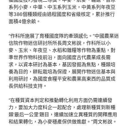
獲國度技巧發現二等獎。中麥、航麥、輪選、普冰
系列小麥，中單、中玉系列玉米，中黃系列年夜豆
等386個種類經由過程國度和省級核定，累計推行
面積4億余畝。
“作科所施展了育種國度隊的牽頭感化。”中國農業迷
信院作物迷信研討所所長周文彬說，作科所以小
麥、玉米、年夜豆、水稻和雜糧等作物為重點，對
準世界作物科技前沿，面向國度古代農業成長需
求，以資本研討為基本，基因發掘為焦點，種類培
養為目的，耕耘栽培為保證，展開作物迷信基本與
利用研討，為國度食糧平安和農業高東西的品質成
長供給科技支持。
“在種質資本判定和推動轉化利用方面仍需連續發
力，要加大力度科企一起配合，處理新種質到新種
類‘最后一公里’題目，連續加速立異種質的開釋應用
和結果轉化，為小麥穩產保供做進獻。”周文彬說。