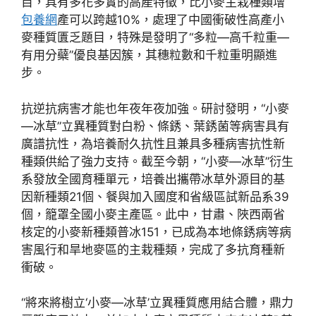
目，具有多花多實的高產特徵，比小麥主栽種類增
包養網
產可以跨越10%，處理了中國衝破性高產小
麥種質匱乏題目，特殊是發明了“多粒—高千粒重—
有用分蘗”優良基因簇，其穗粒數和千粒重明顯進
步。
抗逆抗病害才能也年夜年夜加強。研討發明，“小麥
—冰草”立異種質對白粉、條銹、葉銹菌等病害具有
廣譜抗性，為培養耐久抗性且兼具多種病害抗性新
種類供給了強力支持。截至今朝，“小麥—冰草”衍生
系發放全國育種單元，培養出攜帶冰草外源目的基
因新種類21個、餐與加入國度和省級區試新品系39
個，籠罩全國小麥主產區。此中，甘肅、陜西兩省
核定的小麥新種類普冰151，已成為本地條銹病等病
害風行和旱地麥區的主栽種類，完成了多抗育種新
衝破。
“將來將樹立‘小麥—冰草’立異種質應用結合體，鼎力