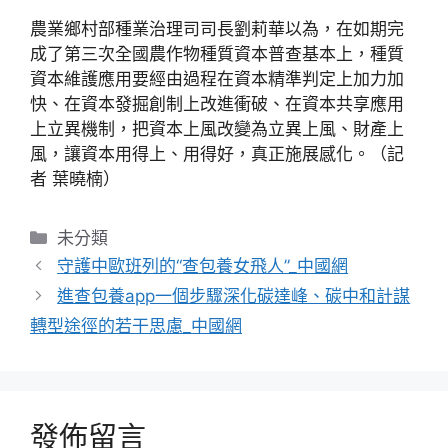
農業鄉村部種業治理司司長劉莉華以為，在如期完
成了第三次全國農作物種質資本普查基本上，種質
資本維護應用要經由過程在資本精準判定上加力加
快、在資本發掘創制上改進衝破、在資本共享應用
上立異機制，把資本上風改變為立異上風、財產上
風，讓資本用得上、用得好，真正施展感化。（記
者 葉曉楠）
分
未分類
類
守護中歐班列的“查包養女飛人”_中國網
進查包養app一個步驟深化碳達峰、碳中和計謀
轉型途徑的若干思慮_中國網
發佈留言