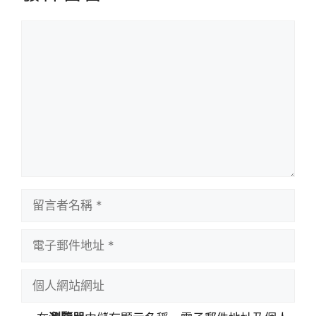
留
言
留
言
者
電
名
子
稱
郵
個
件
人
地
網