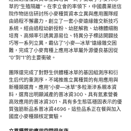
草的“生殖隔離”。在李立會的率領下，中國農業迷信
院作物迷信研討所小麥種質資本立異與應用團隊經
由過程不懈盡力，創立了一套小麥遠緣雜交新技巧
系統。經由過程幼齡授粉、幼胚解救、幼穗體細胞
培育、高頻率引誘異源易位、特異分子標誌開闢技
巧等一系列立異，霸佔了“小麥—冰草”遠緣雜交困
難，完成了小麥育種上應用冰草屬外源優良基因從
“0”到“1”的主要衝破。
團隊還完成了對野生供體種冰草的基因組測序和衍
生后代的重測序，不竭推進立異種質的有用應用與
新種類選育。應用“小麥—冰草”多粒漸滲系親本資
料，選育出明顯減產的普冰資300、具有氮素營養
高效應用的普冰資301、具有多生態區穩固表示的優
質強筋新品系普冰資4696，這些品系正在餐與加入
國度小麥種類核定實驗。