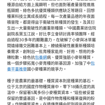
種源自給方面上風顯明，但也面對著產量晉陞進進
瓶頸期、綠色多抗優質種類供應缺乏等題目。回想
種業科技立異成長過程，每一次產量品德的年夜面
積晉陞，都是得益于衝破性新種質的發生，及其衍
生出一大量衝破性的嚴重新種類。”中國農業迷信院
副院長葉玉江說，好比李立會研討員率領團隊，經
由過程30多年的艱難盡力，在破解了小麥與冰草屬
間遠緣雜交困難基本上，繚繞衝破性嚴重新種類培
養需求，創制出一批育種家能用、好用、想用的多
穗粒數、綠色抗
包養網
病、優質強筋小麥新種質，
進一個步驟拓寬小麥育種的新基因源，加強了中
包
養平臺推舉
國小麥種業的競爭力。
種子是農業的最基礎，種質資本則是種業的基石。
位于北京的國度作物種質庫中，零下18攝氏度的高
溫中，保留著5萬多份小麥種質資本。“這些被妥當
保留的豐盛基因，是中國作物育種和種業復興的盼
望。作物種質資本，在遺傳育種中起到很年夜的感