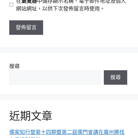
在
瀏覽器
中儲存顯示名稱、電子郵件地址及個人
址
站
網站網址，以供下次發佈留言時使用。
網
址
搜尋
搜尋
近期文章
儒家知行營第十四期暨第二屆儒門會講在廣州勝找