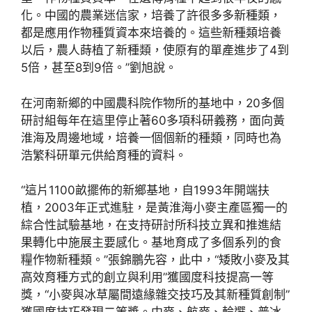
化。中國的農業迷信家，培養了許很多多新種類，
都是應用作物種質資本來培養的。這些新種類培養
以后，農人蒔植了新種類，使原有的單產進步了4到
5倍，甚至8到9倍。”劉旭說。
在河南新鄉的中國農科院作物所的基地中，20多個
研討組每年在這里停止著60多項科研義務，面向黃
淮海及周邊地域，培養一個個新的種類，同時也為
浩繁科研單元供給育種的資料。
“這片1100畝擺佈的新鄉基地，自1993年開端扶
植，2003年正式進駐，是黃淮海小麥主產區獨一的
綜合性試驗基地，在支持研討所科技立異和推進結
果轉化中施展主要感化。基地育成了多個系列的食
糧作物新種類。”張錦鵬先容，此中，“矮敗小麥及其
高效育種方式的創立與利用”獲國度科技提高一等
獎，“小麥與冰草屬間遠緣雜交技巧及其新種質創制”