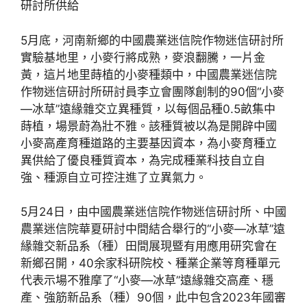
研討所供給
5月底，河南新鄉的中國農業迷信院作物迷信研討所
實驗基地里，小麥行將成熟，麥浪翻騰，一片金
黃，這片地里蒔植的小麥種類中，中國農業迷信院
作物迷信研討所研討員李立會團隊創制的90個“小麥
—冰草”遠緣雜交立異種質，以每個品種0.5畝集中
蒔植，場景蔚為壯不雅。該種質被以為是開辟中國
小麥高產育種道路的主要基因資本，為小麥育種立
異供給了優良種質資本，為完成種業科技自立自
強、種源自立可控注進了立異氣力。
5月24日，由中國農業迷信院作物迷信研討所、中國
農業迷信院華夏研討中間結合舉行的“小麥—冰草”遠
緣雜交新品系（種）田間展現暨有用應用研究會在
新鄉召開，40余家科研院校、種業企業等育種單元
代表示場不雅摩了“小麥—冰草”遠緣雜交高產、穩
產、強筋新品系（種）90個，此中包含2023年國審