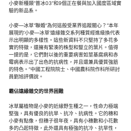
小麥新種類“普冰03”和9個正在餐與加入國度區域實
驗的新品系。
小麥—冰草“聯婚”為何這般受業界追蹤關心？“本年
展現的‘小麥—冰草’遠緣雜交系列種質經進級換代表
示出明顯的多樣性。這些新資料不只堅持了多花多
實的特徵，還擁有緊湊的株型和豎立的葉片。值得
一提的是，它們對以後的重要病害如莖基腐病和赤
霉病表示出了出色的抗病性，并且還兼具優質強筋
的特色。”中國工程院院士、中國農科院作科所研討
員劉旭評價說。
霸佔遠緣雜交的世界困難
冰草屬植物是小麥的近緣野生種之一，性命力極端
堅強，具有優良的抗旱、抗冷、抗病性。它的穗和
小麥有點像，但穗子很年夜，具有小穗數和小花數
多的凸起特徵，此外還具有極強的抗冷、抗旱性，