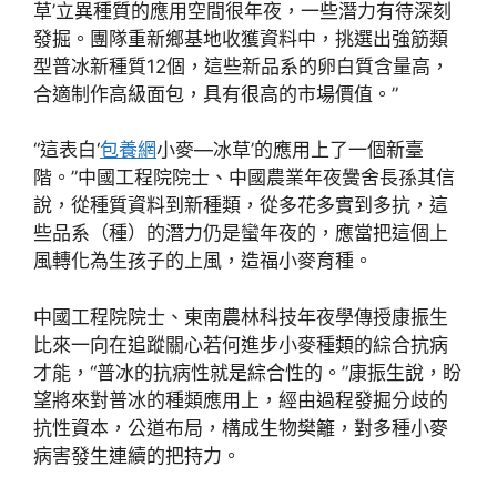
草’立異種質的應用空間很年夜，一些潛力有待深刻
發掘。團隊重新鄉基地收獲資料中，挑選出強筋類
型普冰新種質12個，這些新品系的卵白質含量高，
合適制作高級面包，具有很高的市場價值。”
“這表白‘
包養網
小麥—冰草’的應用上了一個新臺
階。”中國工程院院士、中國農業年夜黌舍長孫其信
說，從種質資料到新種類，從多花多實到多抗，這
些品系（種）的潛力仍是蠻年夜的，應當把這個上
風轉化為生孩子的上風，造福小麥育種。
中國工程院院士、東南農林科技年夜學傳授康振生
比來一向在追蹤關心若何進步小麥種類的綜合抗病
才能，“普冰的抗病性就是綜合性的。”康振生說，盼
望將來對普冰的種類應用上，經由過程發掘分歧的
抗性資本，公道布局，構成生物樊籬，對多種小麥
病害發生連續的把持力。