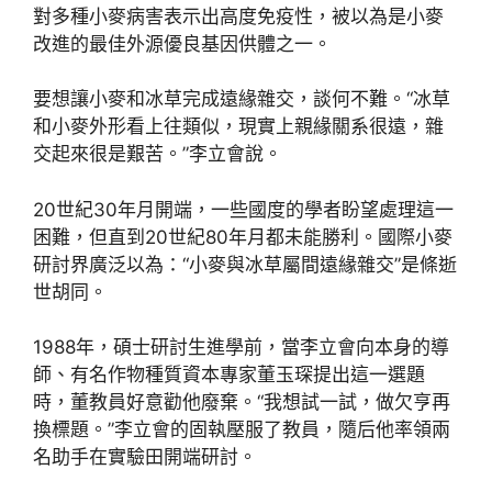
對多種小麥病害表示出高度免疫性，被以為是小麥
改進的最佳外源優良基因供體之一。
要想讓小麥和冰草完成遠緣雜交，談何不難。“冰草
和小麥外形看上往類似，現實上親緣關系很遠，雜
交起來很是艱苦。”李立會說。
20世紀30年月開端，一些國度的學者盼望處理這一
困難，但直到20世紀80年月都未能勝利。國際小麥
研討界廣泛以為：“小麥與冰草屬間遠緣雜交”是條逝
世胡同。
1988年，碩士研討生進學前，當李立會向本身的導
師、有名作物種質資本專家董玉琛提出這一選題
時，董教員好意勸他廢棄。“我想試一試，做欠亨再
換標題。”李立會的固執壓服了教員，隨后他率領兩
名助手在實驗田開端研討。