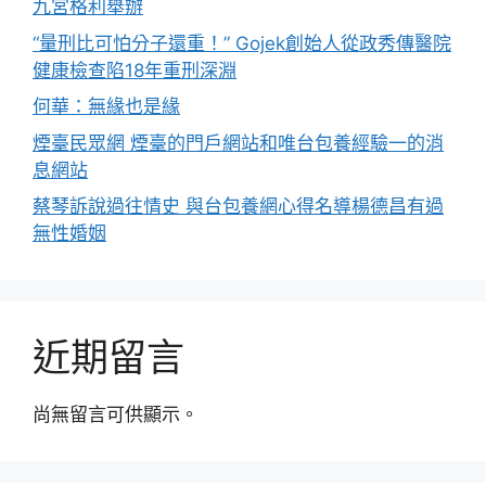
九宮格利舉辦
“量刑比可怕分子還重！” Gojek創始人從政秀傳醫院
健康檢查陷18年重刑深淵
何華：無緣也是緣
煙臺民眾網 煙臺的門戶網站和唯台包養經驗一的消
息網站
蔡琴訴說過往情史 與台包養網心得名導楊德昌有過
無性婚姻
近期留言
尚無留言可供顯示。