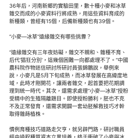
36年后，河南新鄉的實驗田里，數十種小麥和冰草
雜交而成的小麥資料行將成熟，用這些資料育成的
新種類，曾經有15個，后備新種類也有39個。
“小麥—冰草”遠緣雜交有哪些挑釁？
“遠緣雜交有三年夜妨礙，雜交不親和、雜種不育、
后代‘猖狂分別’，這幾個困難一向都處理不了。”中國
農科院作物迷信研討所研討員張錦鵬說，舉例來
說，小麥凡是5月下旬成熟，而冰草發展在高緯度地
域，此時才剛開花，讓兩者雜交，起首要把花期調
理到統一時代。其次，還需求處理“小麥—冰草”授粉
受精中的生殖隔離題目。即使授粉勝利，胚也不克
不及正常發育，還需求開闢一套幼胚解救技巧才幹
取得雜蒔植株。
慣例育種技巧道路走欠亨，就另辟門路，研討職員
經由過程種質資本立異培養，終于衝破了小麥與冰