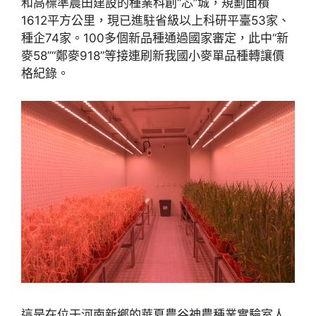
和高標準農田建設的種業科創“芯”城，規劃面積
1612平方公里，現已進駐省級以上科研平臺53家、
種企74家。100多個新品種通過國家審定，此中“新
麥58”“鄭麥918”等接連刷新我國小麥單品種轉讓價
格紀錄。
這是在位于河南新鄉的華夏農谷神農種業實驗室人