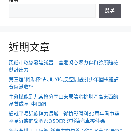
搜尋
近期文章
棗莊市政協發建議書：普遍凝心聚力森和診所體檢
獻計出力
第三屆“柯潔杯”青JIUYI俱意空間設計少年圍棋邀請
賽圓滿收枰
生態賦能到九宮格分享山東蒙陰蜜桃財產高東西的
品質成長_中國網
鑄就平易近族精力長城：從抗戰勝利80周年看中華
平易近族的復興密OSDER奧斯德汽車零件碼
新華全媒＋丨返鄉“新農夫查包養心得” 逐夢“興農路”