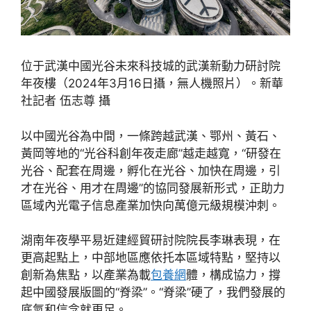
位于武漢中國光谷未來科技城的武漢新動力研討院
年夜樓（2024年3月16日攝，無人機照片）。新華
社記者 伍志尊 攝
以中國光谷為中間，一條跨越武漢、鄂州、黃石、
黃岡等地的“光谷科創年夜走廊”越走越寬，“研發在
光谷、配套在周邊，孵化在光谷、加快在周邊，引
才在光谷、用才在周邊”的協同發展新形式，正助力
區域內光電子信息產業加快向萬億元級規模沖刺。
湖南年夜學平易近建經貿研討院院長李琳表現，在
更高起點上，中部地區應依托本區域特點，堅持以
創新為焦點，以產業為載
包養網
體，構成協力，撐
起中國發展版圖的“脊梁”。“脊梁”硬了，我們發展的
底氣和信念就更足。