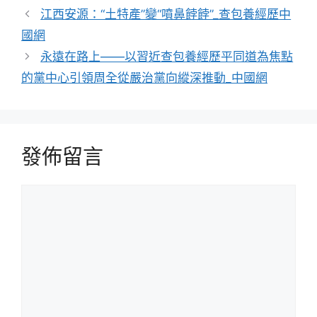
類
江西安源：“土特產”變“噴鼻餑餑”_查包養經歷中
國網
永遠在路上——以習近查包養經歷平同道為焦點
的黨中心引領周全從嚴治黨向縱深推動_中國網
發佈留言
留
言