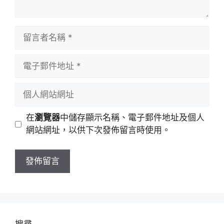
留
言
者
電
名
子
稱
郵
個
件
人
地
網
在
瀏覽器
中儲存顯示名稱、電子郵件地址及個人
址
站
網站網址，以供下次發佈留言時使用。
網
址
搜尋