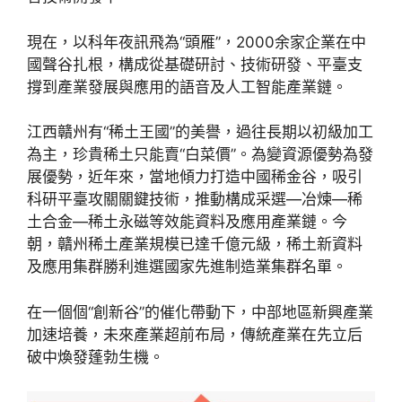
現在，以科年夜訊飛為“頭雁”，2000余家企業在中
國聲谷扎根，構成從基礎研討、技術研發、平臺支
撐到產業發展與應用的語音及人工智能產業鏈。
江西贛州有“稀土王國”的美譽，過往長期以初級加工
為主，珍貴稀土只能賣“白菜價”。為變資源優勢為發
展優勢，近年來，當地傾力打造中國稀金谷，吸引
科研平臺攻關關鍵技術，推動構成采選—冶煉—稀
土合金—稀土永磁等效能資料及應用產業鏈。今
朝，贛州稀土產業規模已達千億元級，稀土新資料
及應用集群勝利進選國家先進制造業集群名單。
在一個個“創新谷”的催化帶動下，中部地區新興產業
加速培養，未來產業超前布局，傳統產業在先立后
破中煥發蓬勃生機。