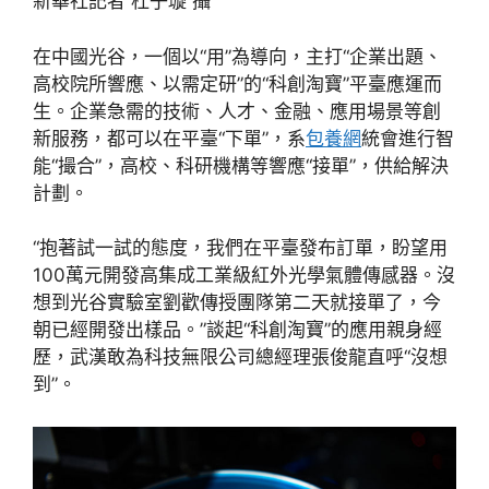
新華社記者 杜子璇 攝
在中國光谷，一個以“用”為導向，主打“企業出題、
高校院所響應、以需定研”的“科創淘寶”平臺應運而
生。企業急需的技術、人才、金融、應用場景等創
新服務，都可以在平臺“下單”，系
包養網
統會進行智
能“撮合”，高校、科研機構等響應“接單”，供給解決
計劃。
“抱著試一試的態度，我們在平臺發布訂單，盼望用
100萬元開發高集成工業級紅外光學氣體傳感器。沒
想到光谷實驗室劉歡傳授團隊第二天就接單了，今
朝已經開發出樣品。”談起“科創淘寶”的應用親身經
歷，武漢敢為科技無限公司總經理張俊龍直呼“沒想
到”。