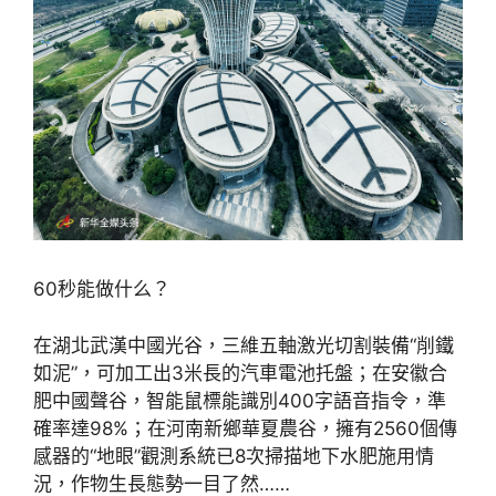
60秒能做什么？
在湖北武漢中國光谷，三維五軸激光切割裝備“削鐵
如泥”，可加工出3米長的汽車電池托盤；在安徽合
肥中國聲谷，智能鼠標能識別400字語音指令，準
確率達98%；在河南新鄉華夏農谷，擁有2560個傳
感器的“地眼”觀測系統已8次掃描地下水肥施用情
況，作物生長態勢一目了然……