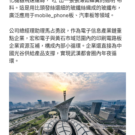
化機器飛速運轉，“吐”出一張張薄如蟬翼的通明“布”
料。這是用比頭發絲還細的玻纖絲織成的玻纖布，
廣泛應用于mobile_phone板、汽車板等領域。
公司總經理助理馬占勇說，作為電子信息產業鏈重
點企業，宏和電子與黃石市域范圍內的印刷電路板
企業資源互補，構成內部小循環。企業還直接為中
國光谷供給產品支撐，實現武漢都會圈內年夜循
環。