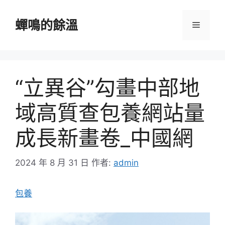
跳
至
蟬鳴的餘溫
選
主
要
單
內
容
“立異谷”勾畫中部地
域高質查包養網站量
成長新畫卷_中國網
2024 年 8 月 31 日
作者:
admin
包養