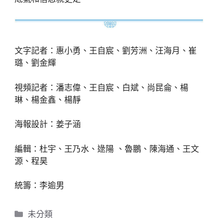
文字記者：惠小勇、王自宸、劉芳洲、汪海月、崔
璐、劉金輝
視頻記者：潘志偉、王自宸、白斌、尚昆侖、楊
琳、楊金鑫、楊靜
海報設計：姜子涵
編輯：杜宇、王乃水、逯陽 、魯鵬、陳海通、王文
源、程昊
統籌：李逾男
分
未分類