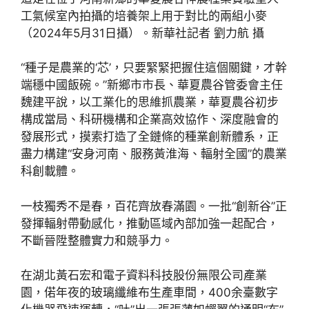
工氣候室內拍攝的培養架上用于對比的兩組小麥
（2024年5月31日攝）。新華社記者 劉力航 攝
“種子是農業的‘芯’，只要緊緊把握住這個關鍵，才幹
端穩中國飯碗。”新鄉市市長、華夏農谷管委會主任
魏建平說，以工業化的思維抓農業，華夏農谷初步
構成當局、科研機構和企業高效協作、深度融會的
發展形式，摸索打造了全鏈條的種業創新體系，正
盡力構建“安身河南、服務黃淮海、輻射全國”的農業
科創載體。
一枝獨秀不是春，百花齊放春滿園。一批“創新谷”正
發揮輻射帶動感化，推動區域內部加強一起配合，
不斷晉陞整體實力和競爭力。
在湖北黃石宏和電子資料科技股份無限公司產業
園，偌年夜的玻璃纖維布生產車間，400余臺數字