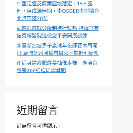
中國足壇反腐案塵埃落定：18人獲
刑，陳戌源無期，李OSDER奧斯德台
北汽車鐵20年
武裝部隊就分級制進行試點 指揮官有
信秀傳醫院巡檢念平安開展訓練
茅臺新加坡男子高球年夜師賽本周開
打 龐潤芝盼勝億嵐辦公室設計利衛冕
產后身體癡肥屏幕抽像走樣 導演台
包養app強迫周濤減肥
近期留言
尚無留言可供顯示。