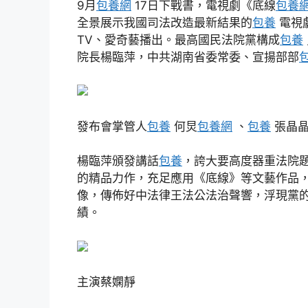
9月
包養網
17日下戰書，電視劇《底線
包養
全景展示我國司法改造最新結果的
包養
電視
TV、愛奇藝播出。最高國民法院黨構成
包養
院長楊臨萍，中共湖南省委常委、宣揚部部
發布會掌管人
包養
何炅
包養網
、
包養
張晶
楊臨萍頒發講話
包養
，誇大要高度器重法院
的精品力作，充足應用《底線》等文藝作品
像，傳佈好中法律王法公法治聲響，浮現黨
績。
主演蔡嫻靜