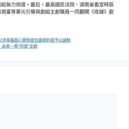
供給無力保證。最后，最高國民法院、湖南省委宣時辰
電視臺等單元引導與劇組主創職員一同翻開《底線》劇
：對涉事審甜心寶物查包養網判員予以誡勉
！未來一周“阿雨”全勤