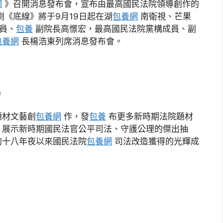
網
》召開消息發布會，宣布由最高國民法院領導創作的
劇《底線》將于9月19日起在湖
包養網
南衛視、芒果
員、
包養
副院長高憬宏，最高國民法院黨構成員、副
包養網
長楊浩東列席消息發布會。
晶
題材文藝創
包養網
作，發
包養
布更多新時期法院題材
，展示新時期國民法官公平司法、守護公理的傑出抽
的十八年夜以來國民法院
包養網
司法改造獲得的光輝成