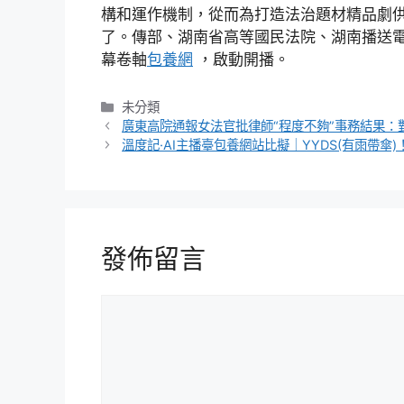
構和運作機制，從而為打造法治題材精品劇
了。傳部、湖南省高等國民法院、湖南播送
幕卷軸
包養網
，啟動開播。
分
未分類
類
廣東高院通報女法官批律師“程度不夠”事務結果
溫度記·AI主播臺包養網站比擬｜YYDS(有雨帶傘)
發佈留言
留
言