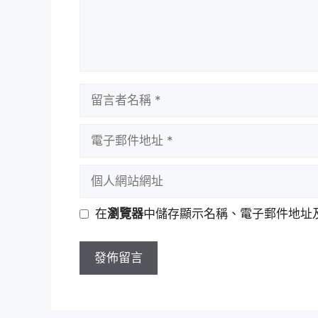
留
言
者
電
名
子
稱
郵
個
件
人
地
網
在
瀏覽器
中儲存顯示名稱、電子郵件地址
址
站
網
址