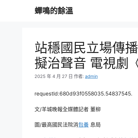
跳
蟬鳴的餘溫
至
主
要
內
容
站穩國民立場傳播
擬治聲音 電視劇
2025 年 4 月 27 日
作者:
admin
requestId:680d93f0558035.54837545.
文/羊城晚報全媒體記者 董柳
圖/最高國民法院消
包養
息局