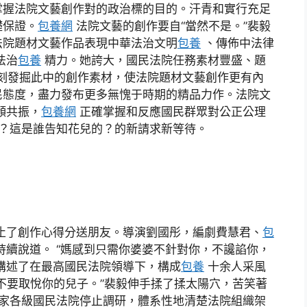
掌握法院文藝創作對的政治標的目的。汗青和實行充足
礎保證。
包養網
法院文藝的創作要自“當然不是。”裴毅
法院題材文藝作品表現中華法治文明
包養
、傳佈中法律
法治
包養
精力。她誇大，國民法院任務素材豐盛、題
要深刻發掘此中的創作素材，使法院題材文藝創作更有內
民態度，盡力發布更多無愧于時期的精品力作。法院文
頻共振，
包養網
正確掌握和反應國民群眾對公正公理
？這是誰告知花兒的？的新請求新等待。
止了創作心得分送朋友。導演劉國彤，編劇費慧君、
包
持續說道。 “媽感到只需你婆婆不針對你，不讒諂你，
講述了在最高國民法院領導下，構成
包養
十余人采風
不要取悅你的兒子。”裴毅伸手揉了揉太陽穴，苦笑著
家各級國民法院停止調研，體系性地清楚法院組織架