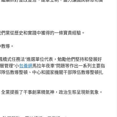
，繼續抓好整改整治、建章立制，盡力讓國民群眾切實
我們黨從歷史和實踐中獲得的一條寶貴經驗。
中教導。
楓橋式任務法”進選單位代表，勉勵他們堅持和發展好
層管理“小
包養網
馬拉年夜車”問題等作出一系列主要指
部隊伍教導整頓、中心和國家機關干部隊伍教導整頓扎
。全黨提振了干事創業精氣神，政治生態呈現新氣象。