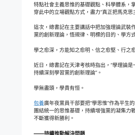
特點社會主義思惟的基礎觀點、科學體系，
穿此中的立場觀點方式，盡力“真正把馬克思
這次，總書記在主要講話中把加強理論武裝作
黨的創新理論，悟規律、明標的目的、學方式
學之愈深，方能知之愈明、信之愈堅、行之
近日，總書記在天津考核時指出，“學理論是
持續深刻學習黨的創新理論”。
學無盡頭，學貴有恒。
包養
廣年夜黨員干部要把“學思惟”作為平生
團結統一的思惟基礎，持續增強黨的凝集力
不斷獲得新勝利。
——持續推動解決問題