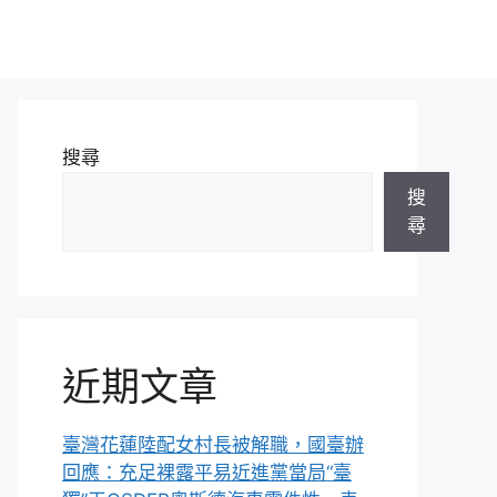
搜尋
搜
尋
近期文章
臺灣花蓮陸配女村長被解職，國臺辦
回應：充足裸露平易近進黨當局“臺