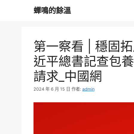
跳
蟬鳴的餘溫
至
主
要
內
容
第一察看 | 穩
近平總書記查包養
請求_中國網
2024 年 6 月 15 日
作者:
admin