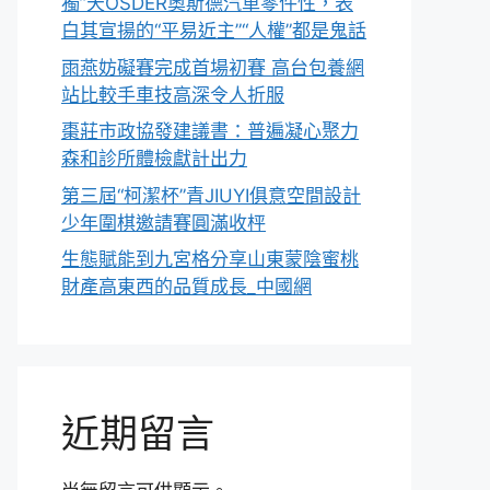
獨”天OSDER奧斯德汽車零件性，表
白其宣揚的“平易近主”“人權”都是鬼話
雨燕妨礙賽完成首場初賽 高台包養網
站比較手車技高深令人折服
棗莊市政協發建議書：普遍凝心聚力
森和診所體檢獻計出力
第三屆“柯潔杯”青JIUYI俱意空間設計
少年圍棋邀請賽圓滿收枰
生態賦能到九宮格分享山東蒙陰蜜桃
財產高東西的品質成長_中國網
近期留言