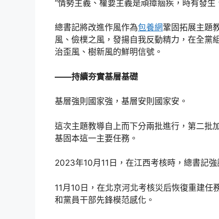
“情勢主義、權要主義是頑瘴痼疾，時有發生
總書記將改進作風作為
包養網
鞏固拓展主題
風、儉樸之風，發揚自我反動精力，在全黨
治歪風、樹新風的鮮明信號。
——持續夯實基層基礎
基層強則國家強，基層安則國家安。
這次主題教導自上而下分兩批進行，第二批
基固本這一主要任務。
2023年10月11日，在江西考核時，總書
11月10日，在北京河北考核災后恢復重建
和黨員干部先鋒模范感化。