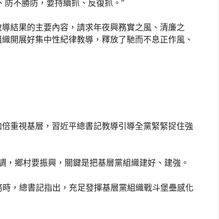
、防不勝防，要持續抓、反復抓。”
教導結果的主要內容，請求年夜興務實之風、清廉之
組織開展好集中性紀律教導，釋放了馳而不息正作風、
加倍重視基層，習近平總書記教導引導全黨緊緊捉住強
記強調，鄉村要振興，關鍵是把基層黨組織建好、建強。
任務時，總書記指出，充足發揮基層黨組織戰斗堡壘感化