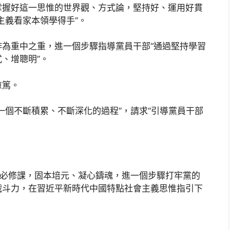
掌握好這一思惟的世界觀、方式論，堅持好、運用好貫
主義看家本領學得手”。
為重中之重，進一個步驟指導黨員干部“通過堅持學習
、增聰明”。
愈篤。
一個不斷積累、不斷深化的過程”，請求“引導黨員干部
的必修課，固本培元、凝心鑄魂，進一個步驟打牢黨的
戰斗力，在習近平新時代中國特點社會主義思惟指引下