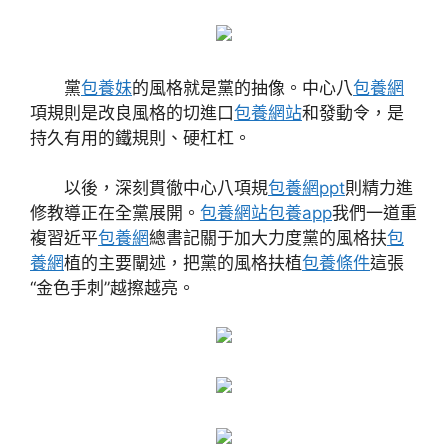
黨
包養妹
的風格就是黨的抽像。中心八
包養網
項規則是改良風格的切進口
包養網站
和發動令，是
持久有用的鐵規則、硬杠杠。
以後，深刻貫徹中心八項規
包養網ppt
則精力進
修教導正在全黨展開。
包養網站
包養app
我們一道重
複習近平
包養網
總書記關于加大力度黨的風格扶
包
養網
植的主要闡述，把黨的風格扶植
包養條件
這張
“金色手刺”越擦越亮。