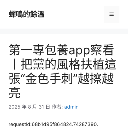
跳
至
蟬鳴的餘溫
選
主
要
單
內
容
第一專包養app察看
丨把黨的風格扶植這
張“金色手刺”越擦越
亮
2025 年 8 月 31 日
作者:
admin
requestId:68b1d95f864824.74287390.