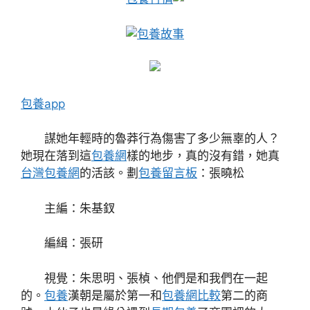
包養故事
包養app
謀她年輕時的魯莽行為傷害了多少無辜的人？
她現在落到這
包養網
樣的地步，真的沒有錯，她真
台灣包養網
的活該。劃
包養留言板
：張曉松
主編：朱基釵
編緝：張研
視覺：朱思明、張楨、他們是和我們在一起
的。
包養
漢朝是屬於第一和
包養網比較
第二的商