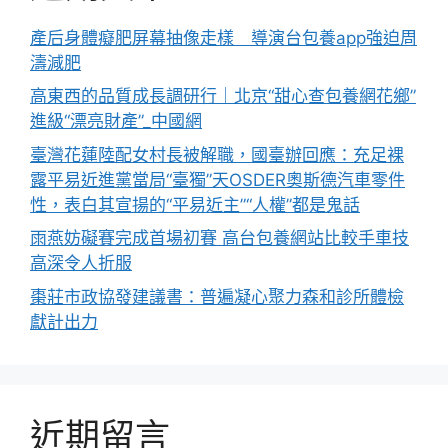
產后身體癡肥屏幕抽像走樣 導演台包養app強迫周
濤減肥
高東西的品質成長調研行｜北京“甜心查包養網花鄉”
進級“漂亮財產”_中國網
臺灣花蓮陸配女村長被解職，國臺辦回應：充足裸
露平易近進黨當局“臺獨”天OSDER奧斯德汽車零件
性，表白其宣揚的“平易近主”“人權”都是鬼話
雨燕妨礙賽完成首場初賽 高台包養網站比較手車技
高深令人折服
棗莊市政協發建議書：普遍凝心聚力森和診所體檢
獻計出力
近期留言