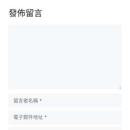
發佈留言
留
言
留
言
者
電
名
子
稱
郵