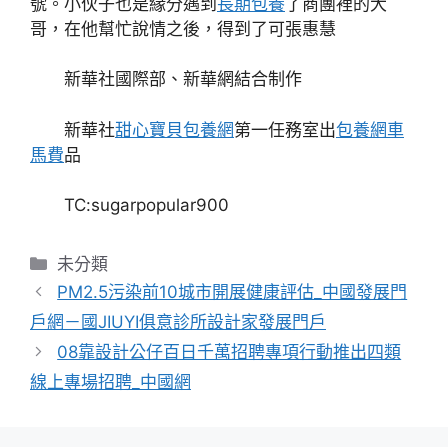
號。小伙子也是緣分遇到
長期包養
了商團裡的大
哥，在他幫忙說情之後，得到了可張惠慧
新華社國際部、新華網結合制作
新華社
甜心寶貝包養網
第一任務室出
包養網車
馬費
品
TC:sugarpopular900
分
未分類
類
PM2.5污染前10城市開展健康評估_中國發展門
戶網－國JIUYI俱意診所設計家發展門戶
08靠設計公仔百日千萬招聘專項行動推出四類
線上專場招聘_中國網