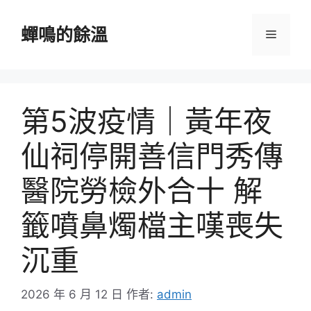
跳
至
蟬鳴的餘溫
選
主
要
單
內
容
第5波疫情｜黃年夜
仙祠停開善信門秀傳
醫院勞檢外合十 解
籤噴鼻燭檔主嘆喪失
沉重
2026 年 6 月 12 日
作者:
admin