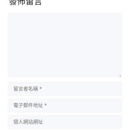
發佈留言
留
言
留
言
者
電
名
子
稱
郵
個
件
人