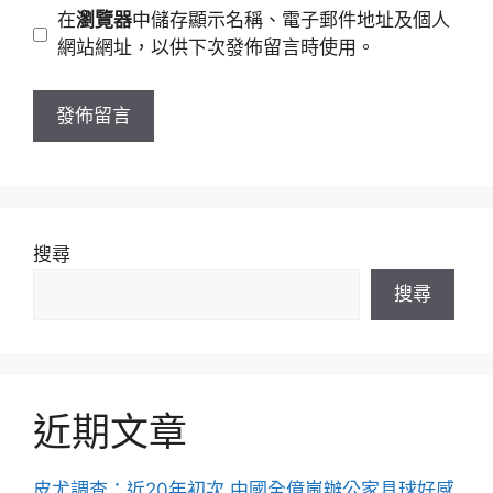
地
網
在
瀏覽器
中儲存顯示名稱、電子郵件地址及個人
址
站
網站網址，以供下次發佈留言時使用。
網
址
搜尋
搜尋
近期文章
皮尤調查：近20年初次 中國全億嵐辦公家具球好感