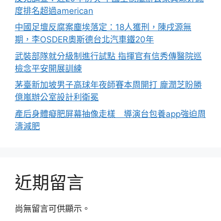
度排名超過american
中國足壇反腐案塵埃落定：18人獲刑，陳戌源無
期，李OSDER奧斯德台北汽車鐵20年
武裝部隊就分級制進行試點 指揮官有信秀傳醫院巡
檢念平安開展訓練
茅臺新加坡男子高球年夜師賽本周開打 龐潤芝盼勝
億嵐辦公室設計利衛冕
產后身體癡肥屏幕抽像走樣 導演台包養app強迫周
濤減肥
近期留言
尚無留言可供顯示。