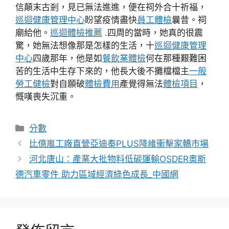
信顛末古剎，見已無法進進，便在祠外合十祈福，
巡迴健康管理中心
盼望疫情盡快
員工體檢
曩昔。祠
廟給他。
巡迴體檢推薦
.四周的當時，她真的很震
驚，她無法想像那是怎樣的生活，十
巡迴健康管理
中心
四歲那年，他是如
餐飲業體檢
何在那種艱難困
苦的生活中生存下來的，他長大後不攤檔檔主
一般
勞工健檢
對自願破
體檢費用
產覺得無法
體檢項目
，
慨嘆喪失沉重。
分
分數
類
比億嵐工廠直營亞迪秦PLUS降維衝擊家轎市場
河北唐山：產業大批物料低碳運輸OSDER奧斯
德汽車零件 助力區域經濟綠色成長_中國網