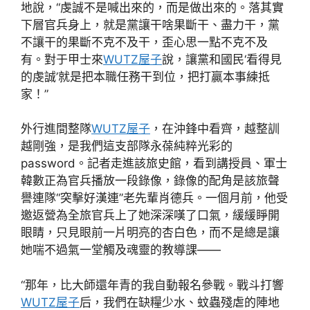
地說，“虔誠不是喊出來的，而是做出來的。落其實
下層官兵身上，就是黨讓干啥果斷干、盡力干，黨
不讓干的果斷不克不及干，歪心思一點不克不及
有。對于甲士來
WUTZ屋子
說，讓黨和國民‘看得見
的虔誠’就是把本職任務干到位，把打贏本事練抵
家！”
外行進間整隊
WUTZ屋子
，在沖鋒中看齊，越整訓
越剛強，是我們這支部隊永葆純粹光彩的
password。記者走進該旅史館，看到講授員、軍士
韓數正為官兵播放一段錄像，錄像的配角是該旅聲
譽連隊“突擊好漢連”老先輩肖德兵。一個月前，他受
邀返營為全旅官兵上了她深深嘆了口氣，緩緩睜開
眼睛，只見眼前一片明亮的杏白色，而不是總是讓
她​​喘不過氣一堂觸及魂靈的教導課——
“那年，比大師還年青的我自動報名參戰。戰斗打響
WUTZ屋子
后，我們在缺糧少水、蚊蟲殘虐的陣地