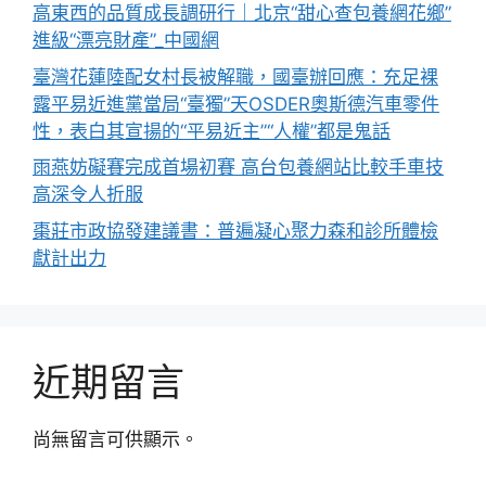
高東西的品質成長調研行｜北京“甜心查包養網花鄉”
進級“漂亮財產”_中國網
臺灣花蓮陸配女村長被解職，國臺辦回應：充足裸
露平易近進黨當局“臺獨”天OSDER奧斯德汽車零件
性，表白其宣揚的“平易近主”“人權”都是鬼話
雨燕妨礙賽完成首場初賽 高台包養網站比較手車技
高深令人折服
棗莊市政協發建議書：普遍凝心聚力森和診所體檢
獻計出力
近期留言
尚無留言可供顯示。