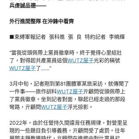
兵虔誠品德——
外行進間整隊 在沖鋒中看齊
■束縛軍報記者 張科進 張 良 特約記者 李曉輝
“當我從頭佩帶上黨員徽章時，終于覺得心里結壯
了，對得起共產黨員這個
WUTZ屋子
光彩的稱號
WUTZ屋子
了……”
3月中旬，記者剛到第81團體軍某旅采訪，就傳聞了
一件事——旅作訓科
WUTZ屋子
亓顧問從頭佩帶上
了黨員徽章。坐到記者對面，聊起已經走過的那段
彎路，亓顧問
WUTZ屋子
浮光掠影。
2022年，由於任營持久間違背任務規律，對營里呈
現的一些題目負引導義務，亓顧問受了處罰。往年
展開主題教導時代，亓顧問在進修中對比黨員尺