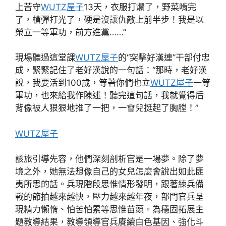
上苦守
WUTZ屋子
13天，衣服打爛了，野菜啃完
了，槍彈打光了，硬是沒讓仇敵上前半步！我是以
榮立一等軍功，前方進黨……”
現場聽過這堂課
WUTZ屋子
的“突擊好漢連”干部付忠
成，緊緊記住了老好漢說的一句話：“那時，老好漢
說，我要活到100歲，等著你們也立
WUTZ屋子
一等
軍功，也來給我作陳述！聽完這句話，我就覺得后
背像被人狠狠地推了一把，一會兒挺起了胸膛！”
WUTZ屋子
該旅引導先容，他們深刻剖析官是一場夢。除了夢
境之外，她無法想像自己的女兒怎麼會說出如此匪
夷所思的話。兵現階段思惟情形發明，跟著練兵備
戰的節拍越來越快，壓力越來越年夜，部門官兵呈
現精力懶惰、怕苦怕累等思惟苗頭。為穩固拓展主
題教導結果，教導領導官兵賡續白色基因、強化斗