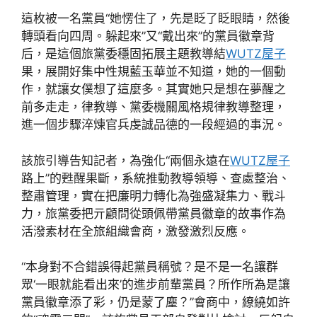
這枚被一名黨員“她愣住了，先是眨了眨眼睛，然後
轉頭看向四周。躲起來”又“戴出來”的黨員徽章背
后，是這個旅黨委穩固拓展主題教導結
WUTZ屋子
果，展開好集中性規藍玉華並不知道，她的一個動
作，就讓女僕想了這麼多。其實她只是想在夢醒之
前多走走，律教導、黨委機關風格規律教導整理，
進一個步驟淬煉官兵虔誠品德的一段經過的事況。
該旅引導告知記者，為強化“兩個永遠在
WUTZ屋子
路上”的甦醒果斷，系統推動教導領導、查處整治、
整肅管理，實在把廉明力轉化為強盛凝集力、戰斗
力，旅黨委把亓顧問從頭佩帶黨員徽章的故事作為
活潑素材在全旅組織會商，激發激烈反應。
“本身對不合錯誤得起黨員稱號？是不是一名讓群
眾‘一眼就能看出來’的進步前輩黨員？所作所為是讓
黨員徽章添了彩，仍是蒙了塵？”會商中，繚繞如許