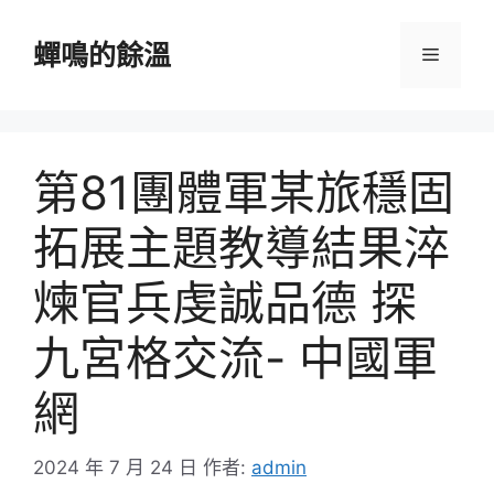
跳
至
蟬鳴的餘溫
選
主
要
單
內
容
第81團體軍某旅穩固
拓展主題教導結果淬
煉官兵虔誠品德 探
九宮格交流- 中國軍
網
2024 年 7 月 24 日
作者:
admin