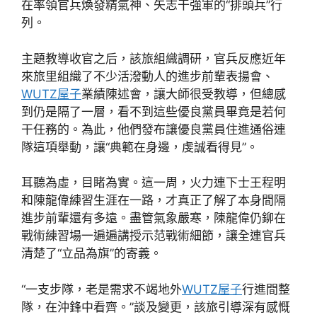
在率領官兵煥發精氣神、矢志干強軍的“排頭兵”行
列。
主題教導收官之后，該旅組織調研，官兵反應近年
來旅里組織了不少活潑動人的進步前輩表揚會、
WUTZ屋子
業績陳述會，讓大師很受教導，但總感
到仍是隔了一層，看不到這些優良黨員畢竟是若何
干任務的。為此，他們發布讓優良黨員住進通俗連
隊這項舉動，讓“典範在身邊，虔誠看得見”。
耳聽為虛，目睹為實。這一周，火力連下士王程明
和陳龍偉練習生涯在一路，才真正了解了本身間隔
進步前輩還有多遠。盡管氣象嚴寒，陳龍偉仍鉚在
戰術練習場一遍遍講授示范戰術細節，讓全連官兵
清楚了“立品為旗”的寄義。
“一支步隊，老是需求不竭地外
WUTZ屋子
行進間整
隊，在沖鋒中看齊。”談及變更，該旅引導深有感慨