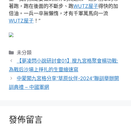
著跑，跑在後面的不斷步、跑
WUTZ屋子
得快的加
倍油。一兵一卒無懶惰，才有千軍萬馬向一流
WUTZ屋子
！”
分
未分類
類
【夢凌閃小說研討會01】搜九宮格聚會楊功戰:
為戰后沙場上掙扎的生靈繪速寫
中蒙闖九宮格分享“草原伙伴-2024”聯訓舉辦開
訓典禮 – 中國軍網
發佈留言