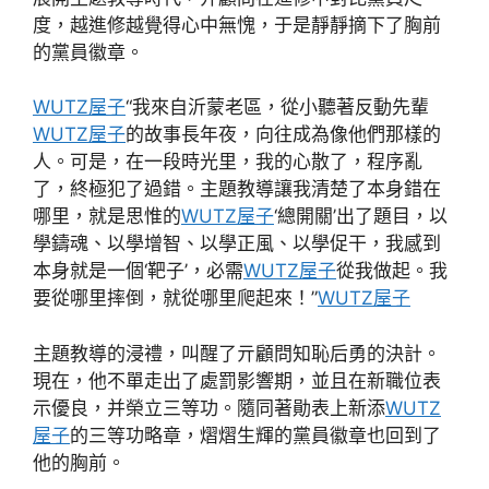
度，越進修越覺得心中無愧，于是靜靜摘下了胸前
的黨員徽章。
WUTZ屋子
“我來自沂蒙老區，從小聽著反動先輩
WUTZ屋子
的故事長年夜，向往成為像他們那樣的
人。可是，在一段時光里，我的心散了，程序亂
了，終極犯了過錯。主題教導讓我清楚了本身錯在
哪里，就是思惟的
WUTZ屋子
‘總開關’出了題目，以
學鑄魂、以學增智、以學正風、以學促干，我感到
本身就是一個‘靶子’，必需
WUTZ屋子
從我做起。我
要從哪里摔倒，就從哪里爬起來！”
WUTZ屋子
主題教導的浸禮，叫醒了亓顧問知恥后勇的決計。
現在，他不單走出了處罰影響期，並且在新職位表
示優良，并榮立三等功。隨同著勛表上新添
WUTZ
屋子
的三等功略章，熠熠生輝的黨員徽章也回到了
他的胸前。