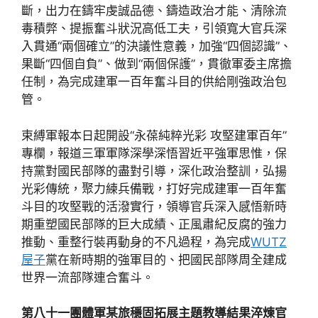
斷，出力在鑄牢虔誠品德、鑄造政治才能、清除流
毒積弊、提振奮斗狀況高低工夫，引領寬大官兵深
入貫通“兩個確立”的決議性意義，加強“四個認識”、
果斷“四個自負”、做到“兩個保護”，貫徹軍委主席擔
任制，為完成建軍一百年奮斗目的供給剛強政治包
管。
束縛軍報本日起開設“永葆純粹光彩 攻堅建軍百年”
專欄，報道三軍軍隊深學深悟習近平強軍思惟，保
持黨對國民部隊的盡對引導，深化政治整訓，弘揚
光彩傳統，聚力練兵備戰，打好完成建軍一百年奮
斗目的攻堅戰的活潑實行，領導官兵深入感悟新時
期重塑國民部隊的巨大成績、正風肅紀反腐的強力
推動、重整行裝再動身的不凡過程，為完成
WUTZ
屋子
黨在新時期的強軍目的、把國民部隊周全建成
世界一流部隊連合奮斗。
第八十一團體軍某旅穩固拓展主題教導結果淬煉官