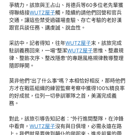
爭精力，該旅與王占山、肖德兵等60多位老先輩獲
得聯絡接
WUTZ屋子
觸，陸續約請他們回營和官兵
交通，讓這些禁受過疆場查驗、存亡考驗的老好漢
跟官兵談任務、講虔誠、說血性。
采訪中，記者得知，往年
WUTZ屋子
末，該旅完成
駐訓義務回來，一場“整潔
WUTZ屋子
思惟、整肅規
律、整飭次序、整改隱患”的專題風格規律教導整理
隨即睜開。
莫非他們“出了什么事”嗎？本相恰好相反，那時他們
方才在戰區組織的練習監察考察中獲得100%精良率
的好成就，位列一切參訓軍隊之首，美滿完成義
務。
對此，該旅引導告知記者：“外行進間整隊，在沖鋒
中看齊，
WUTZ屋子
沒有與日俱增，必需永遠在路
上。我們就是要做到顛仆的爬起來、進步前輩的帶