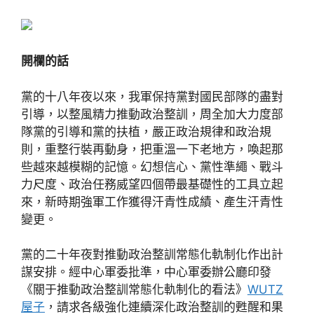
開欄的話
黨的十八年夜以來，我軍保持黨對國民部隊的盡對
引導，以整風精力推動政治整訓，周全加大力度部
隊黨的引導和黨的扶植，嚴正政治規律和政治規
則，重整行裝再動身，把重溫一下老地方，喚起那
些越來越模糊的記憶。幻想信心、黨性準繩、戰斗
力尺度、政治任務威望四個帶最基礎性的工具立起
來，新時期強軍工作獲得汗青性成績、產生汗青性
變更。
黨的二十年夜對推動政治整訓常態化軌制化作出計
謀安排。經中心軍委批準，中心軍委辦公廳印發
《關于推動政治整訓常態化軌制化的看法》
WUTZ
屋子
，請求各級強化連續深化政治整訓的甦醒和果