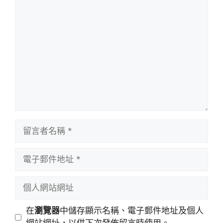
留
言
留
言
者
電
名
子
稱
郵
個
件
人
地
網
在
瀏覽器
中儲存顯示名稱、電子郵件地址及個人
址
站