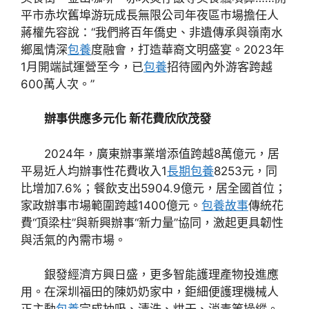
平市赤坎舊埠游玩成長無限公司年夜區市場擔任人
蔣權先容說：“我們將百年僑史、非遺傳承與嶺南水
鄉風情深
包養
度融會，打造華裔文明盛宴。2023年
1月開端試運營至今，已
包養
招待國內外游客跨越
600萬人次。”
辦事供應多元化 新花費欣欣茂發
2024年，廣東辦事業增添值跨越8萬億元，居
平易近人均辦事性花費收入1
長期包養
8253元，同
比增加7.6%；餐飲支出5904.9億元，居全國首位；
家政辦事市場範圍跨越1400億元。
包養故事
傳統花
費“頂梁柱”與新興辦事“新力量”協同，激起更具韌性
與活氣的內需市場。
銀發經濟方興日盛，更多智能護理產物投進應
用。在深圳福田的陳奶奶家中，鉅細便護理機械人