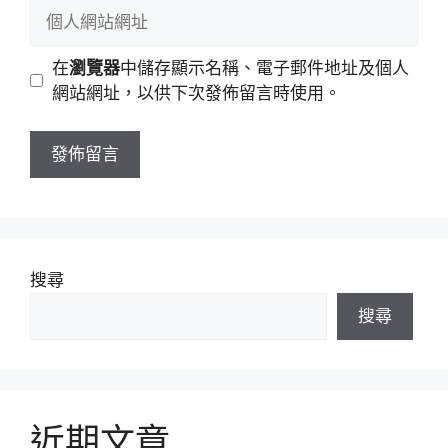
郵
個
件
人
地
網
在
瀏覽器
中儲存顯示名稱、電子郵件地址及個人
址
站
網站網址，以供下次發佈留言時使用。
網
址
搜尋
搜尋
近期文章