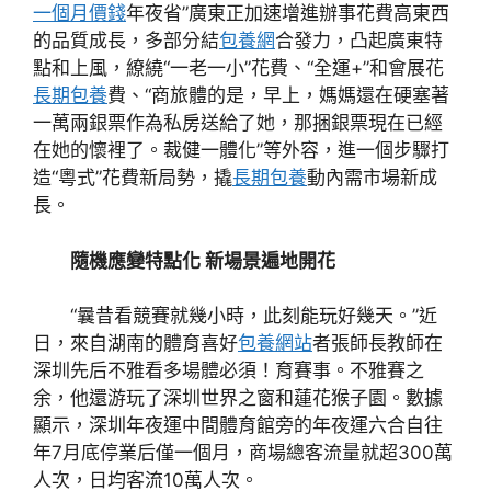
一個月價錢
年夜省”廣東正加速增進辦事花費高東西
的品質成長，多部分結
包養網
合發力，凸起廣東特
點和上風，繚繞“一老一小”花費、“全運+”和會展花
長期包養
費、“商旅體的是，早上，媽媽還在硬塞著
一萬兩銀票作為私房送給了她，那捆銀票現在已經
在她的懷裡了。裁健一體化”等外容，進一個步驟打
造“粵式”花費新局勢，撬
長期包養
動內需市場新成
長。
隨機應變特點化 新場景遍地開花
“曩昔看競賽就幾小時，此刻能玩好幾天。”近
日，來自湖南的體育喜好
包養網站
者張師長教師在
深圳先后不雅看多場體必須！育賽事。不雅賽之
余，他還游玩了深圳世界之窗和蓮花猴子園。數據
顯示，深圳年夜運中間體育館旁的年夜運六合自往
年7月底停業后僅一個月，商場總客流量就超300萬
人次，日均客流10萬人次。