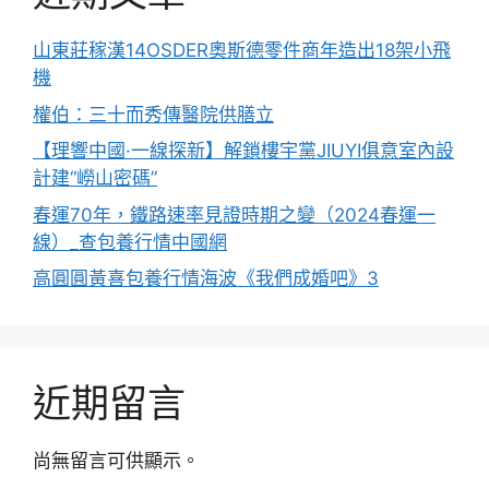
山東莊稼漢14OSDER奧斯德零件商年造出18架小飛
機
權伯：三十而秀傳醫院供膳立
【理響中國·一線探新】解鎖樓宇黨JIUYI俱意室內設
計建“嶗山密碼”
春運70年，鐵路速率見證時期之變（2024春運一
線）_查包養行情中國網
高圓圓黃喜包養行情海波《我們成婚吧》3
近期留言
尚無留言可供顯示。