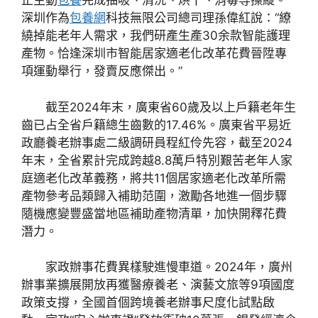
正主動
包養
完成抽吸、清洗、烘干、消毒等操縱。
深圳作為
包養網
科技無限公司總司理孫偉紅說：“繚
繞掉能老年人需求，我們研產生產30余款智能護理
產物。恰逢深圳市智能居家適老化改革花費晉陞專
項運動舉行，發賣反應傑出。”
截至2024年末，廣東省60歲及以上戶籍老年生
齒已占全省戶籍總生齒數的17.46%。廣東省平易近
政廳養老辦事處二級調研員程紅伶先容，截至2024
年末，全省累計完成跨越8.8萬戶特別艱苦老年人家
庭適老化改革義務，將共11個居家適老化改革所需
產物參考品類歸入補助范圍，激勵各地進一個步驟
隨機應變豐盛當地區補助產物清單，加快開釋花費
潛力。
家政辦事花費異樣駛進慢車道。2024年，廣州
辦事業擴展開放再獲醫療養老、演藝文旅等9項國度
政策支撐，全國首個跨境養老辦事尺度化試點啟