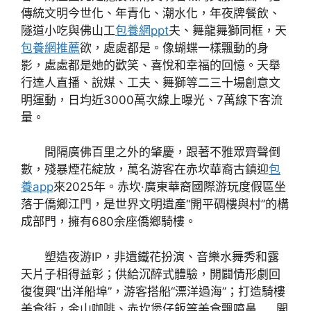
傳統文明今世化、年青化、潮水化，年夜牌餐飲、
隧道小吃與佛山工
包養網ppt
夫、舞龍舞獅同框，天
包養網推薦
欲，處處都是。像蝴蝶一樣飄動的身
影，處處都是她的歡笑、喜悅和幸福的回憶。天舉
行達人直播、說媒、工夫、舞獅等二三十場創意文
明運動，日均近3000萬次線上曝光、7萬線下客流
量。
間隔廣佛百里之外的肇慶，跟著不雅眾齊聲倒
數，殘暴煙花綻放，萬名游客在赤坎華裔古鎮迎
包
養app
來2025年。赤坎·廣東華裔國際游玩度假區坐
落于僑鄉江門，是世界文明遺產“開平碉樓與村”的構
成部門，擁有680余座僑鄉騎樓。
塑造夜游IP，非遺鐵花扮演、音樂水舞秀和露
天片子相得益彰；供給沉醉式體驗，開闢情形劇回
復復興“出洋船埠”，游客搭船“漂洋過海”；打造騎樓
美食街，金山咖啡、赤坎煲仔飯等美食飄噴鼻……開