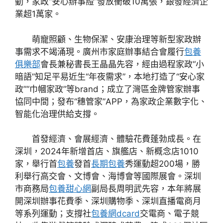
動，家政“安心辦事證”發放衝破10萬張，銀發經濟企
業超1萬家。
萌寵照顧、生物保潔、安康治理等新型家政辦
事需求不竭涌現。廣州市家庭辦事結合會履行
包養
俱樂部
會長兼秘書長王晶晶先容，經由過程家政“小
暗語”知足平易近生“年夜需求”，本地打造了“安心家
政”“巾幗家政”等brand；成立了灣區金牌管家辦事
協同中間；發布“穗管家”APP，為家政企業數字化、
智能化治理供給支撐。
首發經濟、會展經濟、體驗花費蓬勃成長。在
深圳，2024年新增首店、旗艦店、新概念店1010
家，舉行首
包養
發首
長期包養
秀運動超200場，勝
利舉行高交會、文博會、海博會等國際展會。深圳
市商務局
包養甜心網
副局長周明武先容，本年將展
開深圳辦事花費季、深圳購物季、深圳直播電商月
等系列運動；支撐社
包養網dcard
交電商、電子競