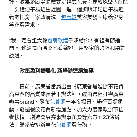
技、收集游戲等體驗式沉醉式花費；建成682個社區
一刻鐘便平易近生涯圈，進一個步驟知足居平易近
養老托育、家政清洗、
包養妹
美容美發、康養健身
等花費需求。
“我一定會坐大轎
包養軟體
子嫁給你，有禮有節進
門。”他深情而溫柔地看著她，用堅定的眼神和語氣
說道。
政策盈利擴展化 新舉動連續加碼
日前，廣東省當局出臺《廣東省增進辦事花費
高東西的品質成長若干辦法》，經由過程打響廣東
辦事brand、發布
包養網
十年夜場景、舉行百場運
動、發掘餐飲花費新增加點、加大力度家政辦事信
譽扶植、增進會展賽事辦事花費等六方面23條辦
法，體系安排辦事花
包養網
費任務。