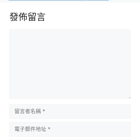
發佈留言
留
言
留
言
者
電
名
子
稱