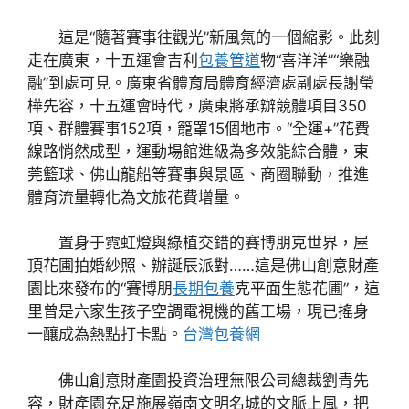
這是“隨著賽事往觀光”新風氣的一個縮影。此刻
走在廣東，十五運會吉利
包養管道
物“喜洋洋”“樂融
融”到處可見。廣東省體育局體育經濟處副處長謝瑩
樺先容，十五運會時代，廣東將承辦競體項目350
項、群體賽事152項，籠罩15個地市。“全運+”花費
線路悄然成型，運動場館進級為多效能綜合體，東
莞籃球、佛山龍船等賽事與景區、商圈聯動，推進
體育流量轉化為文旅花費增量。
置身于霓虹燈與綠植交錯的賽博朋克世界，屋
頂花圃拍婚紗照、辦誕辰派對……這是佛山創意財產
園比來發布的“賽博朋
長期包養
克平面生態花圃”，這
里曾是六家生孩子空調電視機的舊工場，現已搖身
一釀成為熱點打卡點。
台灣包養網
佛山創意財產園投資治理無限公司總裁劉青先
容，財產園充足施展嶺南文明名城的文脈上風，把