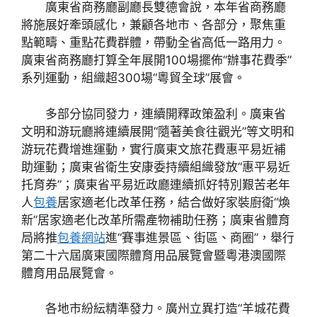
廣東省商務廳副廳長雙德會說，本年省商務廳
將施展好牽頭感化，兼顧各地市、各部分，聚焦重
點範疇、重點花費群體，帶動全省高低一路用力。
廣東省商務廳打算全年展開100場擺佈“辦事花費季”
系列運動，組織超300場“粵貿全球”展會。
多部分協同發力，連續開釋政策盈利。廣東省
文明和游玩廳將連續展開“隨著美食往觀光”等文明和
游玩花費增進運動，實行廣東文旅花費惠平易近補
助運動；廣東省衛生安康委持續組織發放“惠平易近
托育券”；廣東省平易近政廳連續抓好特別艱苦老年
人
包養
居家適老化改革任務，結合做好家裝廚衛“煥
新”居家適老化改革所需產物補助任務；廣東省體育
局將推
包養網站
進“賽事進景區、街區、商圈”，舉行
第二十六屆廣東國際體育用品展覽會暨粵港澳國際
體育用品展覽會。
各地市紛紜精準發力。廣州立異打造“羊城花費