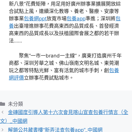
新八景”花費矩陣，用足用好廣州辦事業擴展開放綜
合試點上風，連續深化教導、養老、醫療、安康等
辦事業
包養網ppt
放寬市場
包養app
準進；深圳將
包
養
出臺增進辦事花費高東西的品質成長、首發經濟
高東西的品質成長以及扶植國際會展之都的若干辦
法……
聚焦“一市一brand一主線”，廣東打造廣州千年
商都、深圳芳華之城、佛山嶺南文明名城、東莞潮
玩之都等特點光鮮、富有活氣的城市手刺，創
包養
網評價
立辦事花費試點城市。
分
未分類
類
金磚國度引導人第十六次會見喀山宣查包養行情言（全
文）_中國網
解鎖公共藏書樓“新弄法查包養app”_中國網