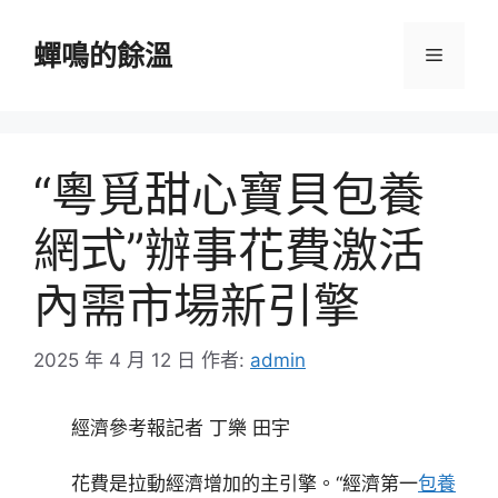
跳
至
蟬鳴的餘溫
選
主
要
單
內
容
“粵覓甜心寶貝包養
網式”辦事花費激活
內需市場新引擎
2025 年 4 月 12 日
作者:
admin
經濟參考報記者 丁樂 田宇
花費是拉動經濟增加的主引擎。“經濟第一
包養