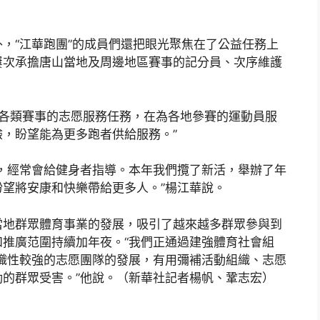
，“江華跑團”的成員們還把眼光聚焦在了公益任務上
屢次承擔唐山當地及周邊地區賽事的記分員、次序維護
與各類賽事的志愿服務任務，在為各地參賽的運動員服
，盼望能為更多跑者供給服務。”
，經常會給健身者指導。本年我們攬了新活，舉辦了年
望將安康和快樂帶給更多人。”楊江華說。
當地群眾體育事業的發展，吸引了越來越多群眾參與到
推廣范圍持續加年夜。“我們正通過建強體育社會組
組織性較強的志愿團隊的發展，有用彌補活動組織、志愿
的群眾受害。”他說。（新華社記者楊帆、鞏志宏）