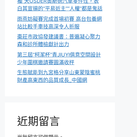
獨”天OSDER奧斯德汽車零件性，表
白其宣揚的“平易近主”“人權”都是鬼話
雨燕妨礙賽完成首場初賽 高台包養網
站比較手車技高深令人折服
棗莊市政協發建議書：普遍凝心聚力
森和診所體檢獻計出力
第三屆“柯潔杯”青JIUYI俱意空間設計
少年圍棋邀請賽圓滿收枰
生態賦能到九宮格分享山東蒙陰蜜桃
財產高東西的品質成長_中國網
近期留言