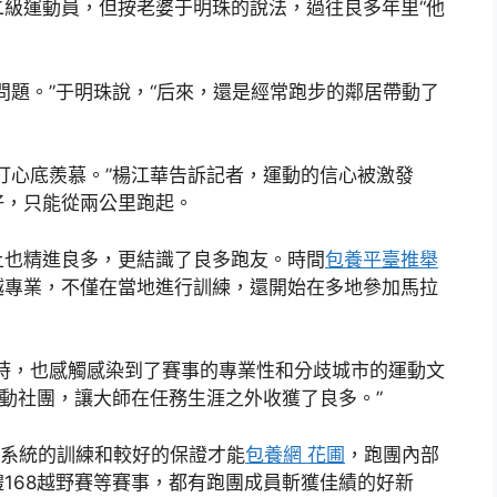
級運動員，但按老婆于明珠的說法，過往良多年里“他
問題。”于明珠說，“后來，還是經常跑步的鄰居帶動了
打心底羨慕。”楊江華告訴記者，運動的信心被激發
好，只能從兩公里跑起。
上也精進良多，更結識了良多跑友。時間
包養平臺推舉
越專業，不僅在當地進行訓練，還開始在多地參加馬拉
時，也感觸感染到了賽事的專業性和分歧城市的運動文
運動社團，讓大師在任務生涯之外收獲了良多。”
業系統的訓練和較好的保證才能
包養網 花圃
，跑團內部
168越野賽等賽事，都有跑團成員斬獲佳績的好新