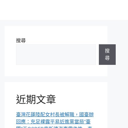
搜尋
搜
尋
近期文章
臺灣花蓮陸配女村長被解職，國臺辦
回應：充足裸露平易近進黨當局“臺