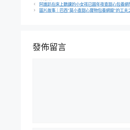
類
阿誰趴在床上聽課的小女孩已圓年夜查甜心包養網
圖片故事｜巴西“莫小查甜心寶物包養網龍”的工夫
發佈留言
留
言