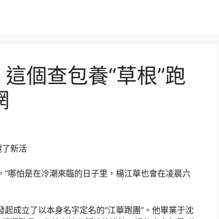
 這個查包養“草根”跑
網
攬了新活
。”哪怕是在冷潮來臨的日子里，楊江華也會在凌晨六
發起成立了以本身名字定名的“江華跑團”。他畢業于沈