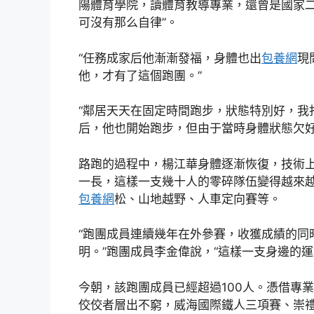
陽體育學院，讀體育教導專業，還曾是國家二
可沒有那么自律”。
“任務成家后他漸漸發福，身體也出
包養網
現
他，才有了這個跑團。”
“鄰居天天在固定時間跑步，狀態特別好，我
后，他也開始跑步，但由于當時身體狀態欠
路跑的過程中，楊江華身體逐漸恢復，技術
一長，這樣一支幾十人的零碎隊伍變得越來
包養網
松、山地越野、人車定向賽等。
“跑團成員連續幾年在外參賽，收獲成績的同
明。”跑團成員李金偉說，“這樣一支身邊的
今朝，該跑團成員已經超過100人。憑借專
佼佼者層出不窮，威海國際鐵人三項賽、崇禮