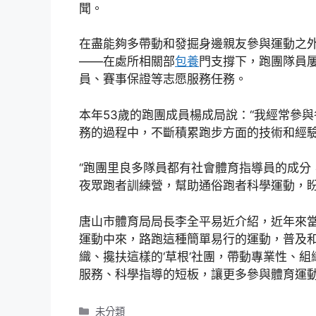
聞。
在盡能夠多帶動和發掘身邊親友參與運動之外
——在處所相關部
包養
門支撐下，跑團隊員
員、賽事保證等志愿服務任務。
本年53歲的跑團成員楊成局說：“我經常參
務的過程中，不斷積累跑步方面的技術和經驗
“跑團里良多隊員都有社會體育指導員的成分
夜眾跑者訓練營，幫助通俗跑者科學運動，盼
唐山市體育局局長李全平易近介紹，近年來
運動中來，路跑這種簡單易行的運動，普及和
織、攙扶這樣的‘草根’社團，帶動專業性、
服務、科學指導的短板，讓更多參與體育運動
分
未分類