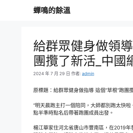
跳
蟬鳴的餘溫
至
主
要
內
容
給群眾健身做領導
團攬了新活_中國
2024 年 7 月 29 日
作者:
admin
原標題：給群眾健身做指導 這個“草根”跑團
“明天晨跑主打一個陪同，大師都別跑太快啦
點半準時點名后帶著跑團成員出發。
楊江華家住河北省唐山市豐南區，在2019年