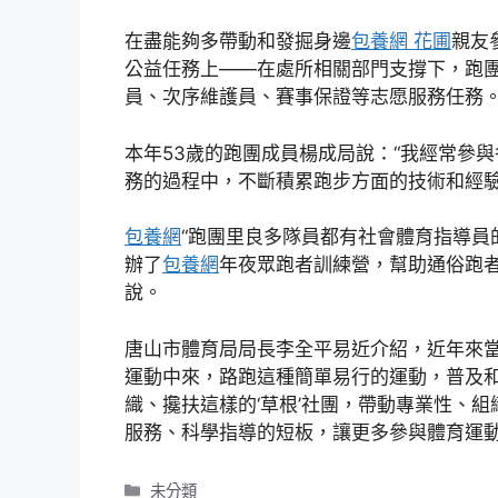
在盡能夠多帶動和發掘身邊
包養網 花圃
親友
公益任務上——在處所相關部門支撐下，跑
員、次序維護員、賽事保證等志愿服務任務
本年53歲的跑團成員楊成局說：“我經常參
務的過程中，不斷積累跑步方面的技術和經驗
包養網
“跑團里良多隊員都有社會體育指導員
辦了
包養網
年夜眾跑者訓練營，幫助通俗跑者
說。
唐山市體育局局長李全平易近介紹，近年來
運動中來，路跑這種簡單易行的運動，普及和
織、攙扶這樣的‘草根’社團，帶動專業性、
服務、科學指導的短板，讓更多參與體育運動
分
未分類