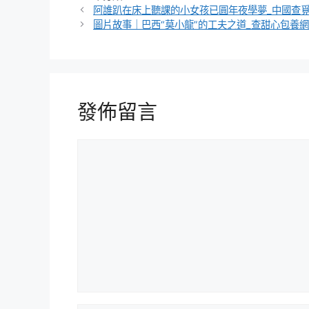
類
阿誰趴在床上聽課的小女孩已圓年夜學夢_中國查
圖片故事｜巴西“莫小龍”的工夫之道_查甜心包養
發佈留言
留
言