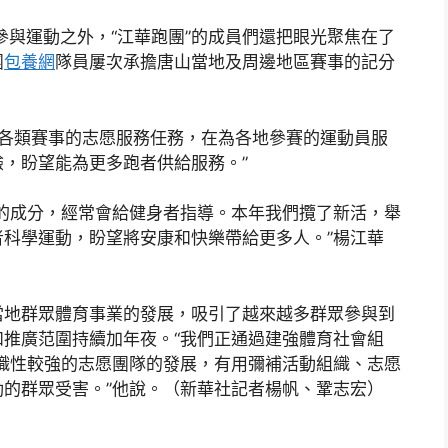
參與運動之外，“江華跑團”的成員們還把眼光聚焦在了
團
包養網
隊員屢次承擔唐山當地及周邊地區賽事的記分
。
與各類賽事的志愿服務任務，在為各地參賽的運動員服
，盼望能為更多跑者供給服務。”
的成分，經常會給健身者指導。本年我們攬了新活，舉
科學運動，盼望將安康和快樂帶給更多人。”楊江華
當地群眾體育事業的發展，吸引了越來越多群眾參與到
推廣范圍持續加年夜。“我們正通過建強體育社會組
組織性較強的志愿團隊的發展，有用彌補活動組織、志愿
的群眾受害。”他說。（新華社記者楊帆、鞏志宏）