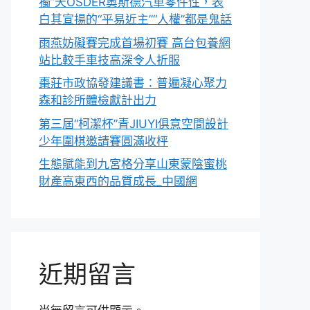
獨”天OSDER奧斯德汽車零件性，表
白其宣揚的“平易近主”“人權”都是鬼話
雨燕妨礙賽完成首場初賽 高台包養網
站比較手車技高深令人折服
棗莊市政協發建議書：普遍凝心聚力
森和診所體檢獻計出力
第三屆“柯潔杯”青JIUYI俱意空間設計
少年圍棋邀請賽圓滿收枰
生態賦能到九宮格分享山東蒙陰蜜桃
財產高東西的品質成長_中國網
近期留言