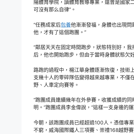
陽體育學院，讀體育教導專業，還曾是國家二
可沒有那么自律”。
“任務成家后
包養
他漸漸發福，身體也出現問
他，才有了這個跑團。”
“鄰居天天在固定時間跑步，狀態特別好，我
后，他也開始跑步，但由于當時身體狀態欠
路跑的過程中，楊江華身體逐漸恢復，技術
支幾十人的零碎隊伍變得越來越專業，不僅
野、人車定向賽等。
“跑團成員連續幾年在外參賽，收獲成績的同
明。”跑團成員李金偉說，“這樣一支身邊的
今朝，該跑團成員已經超過100人。憑借專
不窮，威海國際鐵人三項賽、崇禮168越野