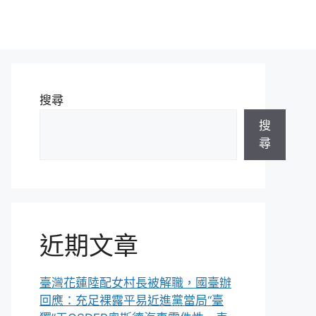
搜尋
搜
尋
近期文章
臺灣花蓮陸配女村長被解職，國臺辦
回應：充足裸露平易近進黨當局“臺