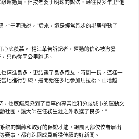
級運動員，但按老婆于明珠的說法，過往良多年里“他
題。”于明珠說，“后來，還是經常跑步的鄰居帶動了
打心底羨慕。”楊江華告訴記者，運動的信心被激發
好，只能從兩公里跑起。
上也精進良多，更結識了良多跑友。時間一長，這樣一
在當地進行訓練，還開始在多地參加馬拉松、山地越
時，也感觸感染到了賽事的專業性和分歧城市的運動文
運動社團，讓大師在任務生涯之外收獲了良多。”
業系統的訓練和較好的保證才能，跑團內部佼佼者層出
賽等賽事，都有跑團成員斬獲佳績的好新聞。