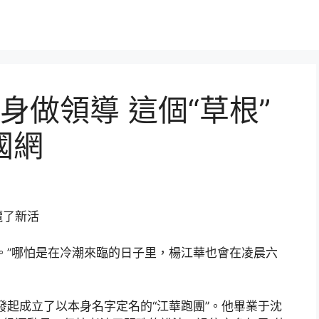
身做領導 這個“草根”
國網
攬了新活
。”哪怕是在冷潮來臨的日子里，楊江華也會在凌晨六
發起成立了以本身名字定名的“江華跑團”。他畢業于沈