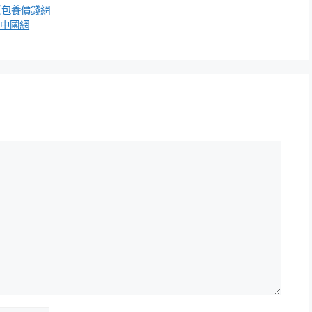
覓包養價錢網
網中國網