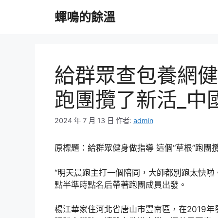
跳
蟬鳴的餘溫
至
主
要
內
容
給群眾查包養網健
跑團攬了新活_中
2024 年 7 月 13 日
作者:
admin
原標題：給群眾健身做指導 這個“草根”跑團
“明天晨跑主打一個陪同，大師都別跑太快啦
點半準時點名后帶著跑團成員出發。
楊江華家住河北省唐山市豐南區，在2019年