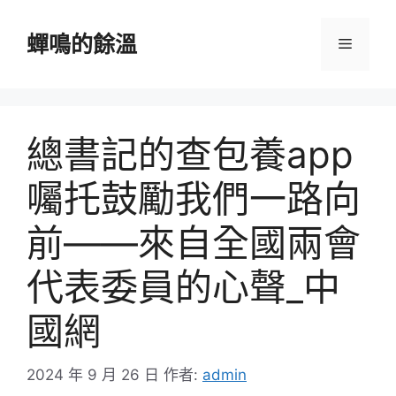
跳
至
蟬鳴的餘溫
選
主
要
單
內
容
總書記的查包養app
囑托鼓勵我們一路向
前——來自全國兩會
代表委員的心聲_中
國網
2024 年 9 月 26 日
作者:
admin