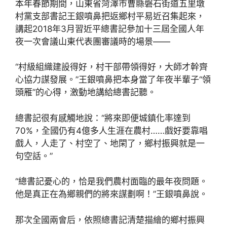
本年春節期間，山東省菏澤市曹縣磐石街道五里墩
村黨支部書記王銀噴鼻把返鄉村平易近召集起來，
講起2018年3月習近平總書記參加十三屆全國人年
夜一次會議山東代表團審議時的場景——
“村級組織建設得好，村干部帶領得好，大師才幹齊
心協力謀發展。”王銀噴鼻把本身當了年夜半輩子“領
頭雁”的心得，激動地講給總書記聽。
總書記很有感觸地說：“將來即便城鎮化率達到
70%，全國仍有4億多人生涯在農村……戲好要靠唱
戲人，人走了、村空了、地閑了，鄉村振興就是一
句空話。”
“總書記憂心的，恰是我們農村面臨的最年夜問題。
他是真正在為鄉親們的將來謀劃啊！”王銀噴鼻說。
那次全國兩會后，依照總書記清楚描繪的鄉村振興