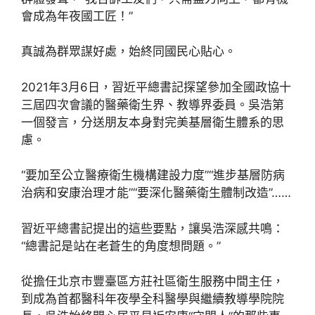
會成為年夜國工匠！”
真誠為群眾謀好處，始終同國民心貼心。
2021年3月6日，習近平總書記探望參加全國政協十
三屆四次會議的醫藥衛生界、教導界委員。吳浩第
一個發言，分送朋友本身對完美基層衛生體系的思
慮。
“要加至公立醫療衛生機構建設力度”“進步基層防病
治病和安康治理才能”“要深化醫藥衛生體制改造”……
習近平總書記提出的這些要點，讓吳浩深感共鳴：
“總書記是站在老蒼生的角度想問題。”
從擔任北京市豐臺區方莊社區衛生服務中間主任，
到成為首都醫科年夜學全科醫學與繼續教導學院院