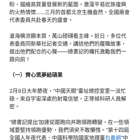
盼，描繪高質量發展新的藍圖，激蕩平易近族復興
的火熱情懷……三月的首都北京生機盎然，全國兩會
代表委員共赴春天的盛會。
滄海橫流顯本質，萬山磅礴看主峰。近日，多位代
表委員同新華社記者交通，講述他們的履職故事，
道出他們配合的心聲——總書記的囑托激勵我們一
路向前！
（一）齊心筑夢結碩果
2月9日大年節夜，“中國天眼”臺址總控室里一派忙
碌。來自宇宙深處的射電信號，正等候科研人員解
密。
“總書記提出‘加速從跟跑向并跑領跑轉變，在一些領
域要堅持領跑優勢’，我們須臾不敢懶惰。”第十四屆
全國人年夜代表、中國科學院國家地理臺
包養網
“中