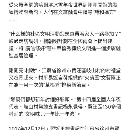
從火爆全網的哈爾濱冰雪年夜世界到剛剛開館的殷
墟博物館新館，人們在文旅融會中追尋“詩和遠方”
……
“什么樣的社區文明活動您愿意帶著家人一路參加？”
通過走訪調研，楊朝明計劃在全國兩會上提出建
議，將“講信修好”等中華優秀傳統文明進一個步驟融
進基層管理。
剛開完“村晚”，江蘇省徐州市賈汪區岐山村的村禮堂
又喧鬧起來。村平易近自發組織的“火葫蘆”文藝隊正
在為一月一次的“草根秀”排練新節目。
“鄉親們都想新年討個好彩頭。”第十四屆全國人年夜
代表、岐山村黨總支書記楊永覺得，賈汪區130多個
村莊的“文明味兒一年比一年濃”。
2017年12月12日，習近平總書記在江蘇省徐州市賈