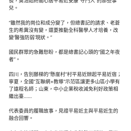
長，吳浩始終關心居平易近安康“守門人”的那些事
兒。
“雖然我的崗位和成分變了，但總書記的請求、老蒼
生的希冀沒有變，還要推動全科醫學人才培養，改
變‘醫強防弱’現狀。”
國民群眾的急難愁盼，都是總書記心頭的“國之年夜
者”。
四川，告別藤梯的“懸崖村”村平易近辦起平易近宿；
寧夏，全國“互聯網+教導”示范區讓更多山區小學有
了遠程名師；山東，中小企業稅收減免利好政策相
繼出臺……
代表委員的履職故事，見證平易近主與平易近生的
融合回響。