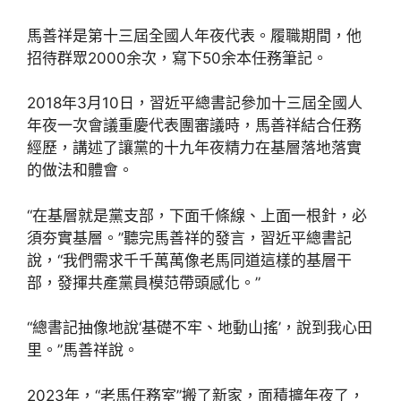
馬善祥是第十三屆全國人年夜代表。履職期間，他
招待群眾2000余次，寫下50余本任務筆記。
2018年3月10日，習近平總書記參加十三屆全國人
年夜一次會議重慶代表團審議時，馬善祥結合任務
經歷，講述了讓黨的十九年夜精力在基層落地落實
的做法和體會。
“在基層就是黨支部，下面千條線、上面一根針，必
須夯實基層。”聽完馬善祥的發言，習近平總書記
說，“我們需求千千萬萬像老馬同道這樣的基層干
部，發揮共產黨員模范帶頭感化。”
“總書記抽像地說‘基礎不牢、地動山搖’，說到我心田
里。”馬善祥說。
2023年，“老馬任務室”搬了新家，面積擴年夜了，