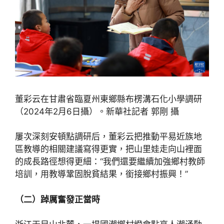
董彩云在甘肅省臨夏州東鄉縣布楞溝石化小學調研
（2024年2月6日攝）。新華社記者 郭剛 攝
屢次深刻安頓點調研后，董彩云把推動平易近族地
區教導的相關建議寫得更實，把山里娃走向山裡面
的成長路徑想得更細：“我們還要繼續加強鄉村教師
培訓，用教導鞏固脫貧結果，銜接鄉村振興！”
（二）踔厲奮發正當時