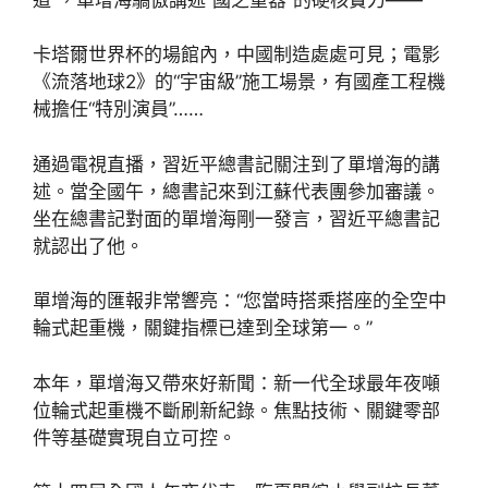
卡塔爾世界杯的場館內，中國制造處處可見；電影
《流落地球2》的“宇宙級”施工場景，有國產工程機
械擔任“特別演員”……
通過電視直播，習近平總書記關注到了單增海的講
述。當全國午，總書記來到江蘇代表團參加審議。
坐在總書記對面的單增海剛一發言，習近平總書記
就認出了他。
單增海的匯報非常響亮：“您當時搭乘搭座的全空中
輪式起重機，關鍵指標已達到全球第一。”
本年，單增海又帶來好新聞：新一代全球最年夜噸
位輪式起重機不斷刷新紀錄。焦點技術、關鍵零部
件等基礎實現自立可控。