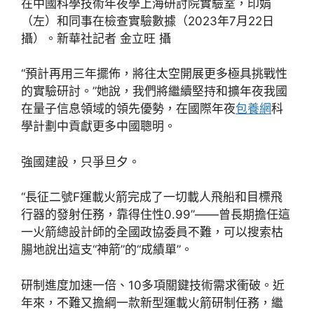
在中國科學技術年夜學上海研討院實驗室，印娟
（左）和同事在檢查實驗數據（2023年7月22日
攝）。新華社記者 金立旺 攝
“預計再用三年擺佈，將往太空開展更多極具挑戰性
的實驗研討。”她說，我們將繼續堅持和擴年夜我國
在量子信息領域的領先優勢，在國際年夜
包養網
科
學計劃中貢獻更多中國聰明。
強國建設，只爭旦夕。
“長征二號F運載火箭完成了一切載人飛船和目標飛
行器的發射任務，靠得住性0.99”——曾長期擔任這
一火箭總設計師的全國政協委員不難，可以搜索枯
腸地說出這支“神箭”的“成績單”。
研制進度加速一倍、10多項關鍵技術需求衝破。近
年來，不難又擔綱一款新型運載火箭研制任務，繼