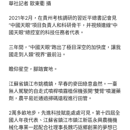
華社記者 歐東衢 攝
2021年2月，在貴州考核調研的習近平總書記會見
“中國天眼”項目負責人和科研骨干，并視頻連線“中
國天眼”總控室的科技任務者代表。
三年間，“中國天眼”跑出了極目深空的加快度，讓我
國走到人類“視界”最前沿。
瞻仰星空，腳踏實地。
江蘇省鎮江市姚橋鎮，早春的麥田綠意盎然。一臺
無人駕駛的自走式噴桿噴霧植保機張開“雙臂”噴灑藥
劑，農平易近通過掃碼遠程進行田管。
2萬多畝地步，先進科技賦能處處可見。第十四屆全
國人年夜代表、江蘇省鎮江市鎮江新區永興農機機
械化專業一起配合社理事長魏巧返鄉創業的夢想已