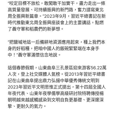
“咬定目標不放松，敢闖敢干加實干，盡力走出一條
高質量發展、可持續振興的新門路，奮力譜寫東北
周全振興新篇章。”2023年9月，習近平總書記在新
時代推動東北周全振興座談會上的主要講話，點燃
了聶守軍和稻農們的新夢想。
“把鹽堿地這一后備耕地資源應用起來，種上我們本
身的好稻種，把咱中國人的飯碗緊緊端在本身手
中！”聶守軍滿懷信念地說。
這個春節假期，山東曲阜三孔景區迎來游客56.22萬
人次，登上社交媒體人氣榜。從2013年習近平總書
記在山東曲阜提出鼎力弘揚中華優秀傳統文明到
2023年習近平文明思惟正式提出，第十四屆全國人
年夜代表、山東年夜學儒學高級研討院特聘傳授楊
朝明越來越感觸感染到文明自負更基礎、更深邃深
摯、更耐久的氣力。