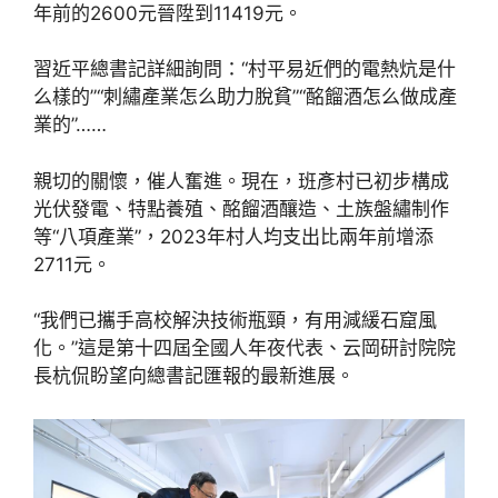
年前的2600元晉陞到11419元。
習近平總書記詳細詢問：“村平易近們的電熱炕是什
么樣的”“刺繡產業怎么助力脫貧”“酩餾酒怎么做成產
業的”……
親切的關懷，催人奮進。現在，班彥村已初步構成
光伏發電、特點養殖、酩餾酒釀造、土族盤繡制作
等“八項產業”，2023年村人均支出比兩年前增添
2711元。
“我們已攜手高校解決技術瓶頸，有用減緩石窟風
化。”這是第十四屆全國人年夜代表、云岡研討院院
長杭侃盼望向總書記匯報的最新進展。