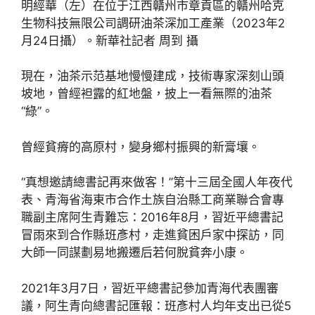
明經華（左）在位于江西贛州市章貢區的贛州哈克
生物科技無限公司調研油茶深加工產業（2023年2
月24日攝）。新華社記者 周到 攝
現在，油茶示范基地慢慢建成，技術專家深刻山頭
坡地，曾經袒露的紅地盤，披上一看無際的油茶
“綠”。
曾經貧瘠的高原村，變身鄉村振興的新膏壤。
“真想邀請總書記再來做客！”第十三屆全國人年夜代
表、青海省海東市合作土族自治縣工商業聯合會專
職副主席阿生青難忘：2016年8月，習近平總書記
冒雨來到合作縣班彥村，走進貧困戶家中探訪，同
大師一同謀劃易地搬遷后若何脫貧奔小康。
2021年3月7日，習近平總書記參加青海代表團審
議，阿生青向總書記匯報：班彥村人均年支出已從5