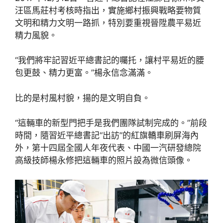
汪區馬莊村考核時指出，實施鄉村振興戰略要物質
文明和精力文明一路抓，特別要重視晉陞農平易近
精力風貌。
“我們將牢記習近平總書記的囑托，讓村平易近的腰
包更鼓、精力更富。”楊永信念滿滿。
比的是村風村貌，揚的是文明自負。
“這輛車的新型門把手是我們團隊試制完成的。”前段
時間，隨習近平總書記“出訪”的紅旗轎車刷屏海內
外，第十四屆全國人年夜代表、中國一汽研發總院
高級技師楊永修把這輛車的照片設為微信頭像。