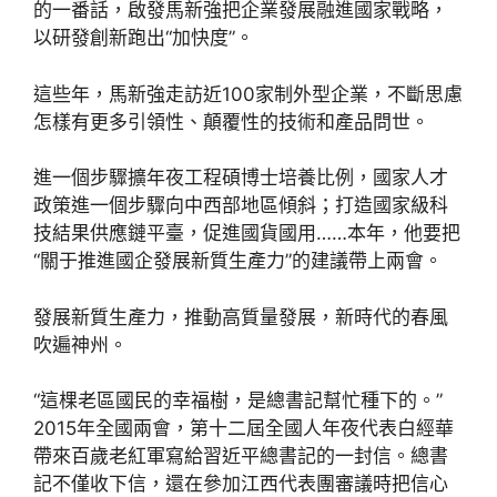
的一番話，啟發馬新強把企業發展融進國家戰略，
以研發創新跑出“加快度”。
這些年，馬新強走訪近100家制外型企業，不斷思慮
怎樣有更多引領性、顛覆性的技術和產品問世。
進一個步驟擴年夜工程碩博士培養比例，國家人才
政策進一個步驟向中西部地區傾斜；打造國家級科
技結果供應鏈平臺，促進國貨國用……本年，他要把
“關于推進國企發展新質生產力”的建議帶上兩會。
發展新質生產力，推動高質量發展，新時代的春風
吹遍神州。
“這棵老區國民的幸福樹，是總書記幫忙種下的。”
2015年全國兩會，第十二屆全國人年夜代表白經華
帶來百歲老紅軍寫給習近平總書記的一封信。總書
記不僅收下信，還在參加江西代表團審議時把信心