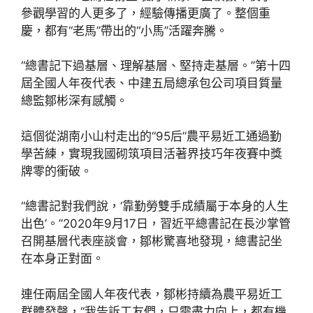
參觀學習的人更多了，經驗傳播更廣了。整個重
慶，都有“老馬”帶出的“小馬”活躍奔騰。
“總書記下過基層、理解基層、堅持走基層。”第十四
屆全國人年夜代表、中建五局總承包公司項目質量
總監鄒彬深有感觸。
這個從湖南小山村走出的“95后”農平易近工通過勤
學苦練，實現我國砌筑項目活著界技巧年夜賽中獎
牌零的衝破。
“總書記對我們說，‘靠勤勞雙手成績屬于本身的人生
出色’。”2020年9月17日，習近平總書記在長沙掌管
召開基層代表座談會，鄒彬驚喜地發現，總書記坐
在本身正對面。
連任兩屆全國人年夜代表，鄒彬持續為農平易近工
群體發聲，“我告訴工友們，只需盡力向上，都有機