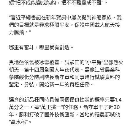
續“把不成能變成能夠，把不不難變成不難”。
“習近平總書記在新年賀詞中屢次提到神船家族，我
們的目標就是尋求極限平安，保證中國載人航天接
力騰飛。”
哪里有奮斗，哪里就有創造。
黑地盤依舊被冰雪覆蓋，試驗田的“小平房”里卻熱火
朝天。第十四屆全國人年夜代表、黑龍江省農業科
學院綏化分院副院長聶守軍和同事進行試驗資料的
鑒定、分裝，開始新一年的育種任務。
選育的新品種同時具備兩個優良性狀的概率只要1.4
萬分之一。這“萬里挑一”的任務，聶守軍干了近30
年，勝利打破了國外技術壟斷，當地的稻農都喊他
“聶水稻”。