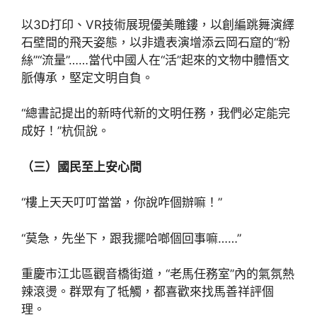
以3D打印、VR技術展現優美雕鏤，以創編跳舞演繹
石壁間的飛天姿態，以非遺表演增添云岡石窟的“粉
絲”“流量”……當代中國人在“活”起來的文物中體悟文
脈傳承，堅定文明自負。
“總書記提出的新時代新的文明任務，我們必定能完
成好！”杭侃說。
（三）國民至上安心間
“樓上天天叮叮當當，你說咋個辦嘛！”
“莫急，先坐下，跟我擺哈啷個回事嘛……”
重慶市江北區觀音橋街道，“老馬任務室”內的氣氛熱
辣滾燙。群眾有了牴觸，都喜歡來找馬善祥評個
理。