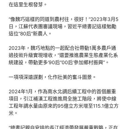
在這里生根發芽。
“像魏巧這樣的同道到農村往，很好！”2023年3月5
日，江蘇代表團審議現場，習近平總書記這樣勉勵
這位“80后”新農人。
2023年，魏巧地點的一起配合社帶動1萬多農戶通
過技術升級實現增收，“還要推進農業生態產業化系
統建設，帶動更多‘90后’‘00后’參加鄉村振興”。
一項項深遠謀劃，化作壯美的奮斗圖景。
2024年1月，作為南水北調后續工程中的首個嚴重
項目，引江補漢工程進進周全施工階段，將使中線
工程年調水量由原來的95億立方米增至115.1億立方
米。
“總書記親自安排的長江經濟帶發展嚴重戰略，正在