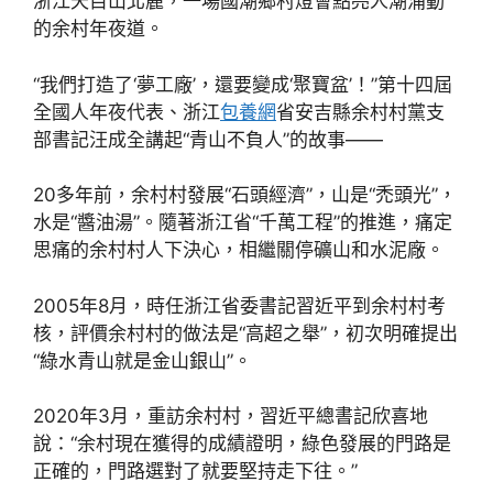
浙江天目山北麓，一場國潮鄉村燈會點亮人潮涌動
的余村年夜道。
“我們打造了‘夢工廠’，還要變成‘聚寶盆’！”第十四屆
全國人年夜代表、浙江
包養網
省安吉縣余村村黨支
部書記汪成全講起“青山不負人”的故事——
20多年前，余村村發展“石頭經濟”，山是“禿頭光”，
水是“醬油湯”。隨著浙江省“千萬工程”的推進，痛定
思痛的余村村人下決心，相繼關停礦山和水泥廠。
2005年8月，時任浙江省委書記習近平到余村村考
核，評價余村村的做法是“高超之舉”，初次明確提出
“綠水青山就是金山銀山”。
2020年3月，重訪余村村，習近平總書記欣喜地
說：“余村現在獲得的成績證明，綠色發展的門路是
正確的，門路選對了就要堅持走下往。”