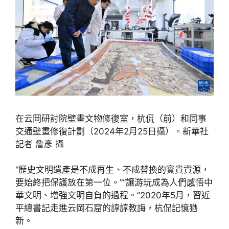
在云岡研討院壁畫文物修復室，杭侃（前）和同事
交通壁畫修復計劃（2024年2月25日攝）。新華社
記者 詹彥 攝
“歷史文明遺產是不成再生、不成替換的寶貴資源，
要始終把保護放在第一位。”“讓游玩成為人們感悟中
華文明、增強文明自負的過程。”2020年5月，習近
平總書記走進云岡石窟的諄諄教誨，杭侃記憶猶
新。