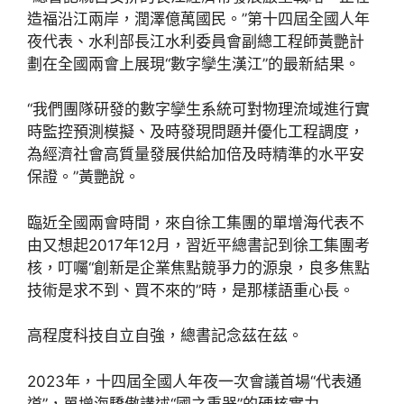
造福沿江兩岸，潤澤億萬國民。”第十四屆全國人年
夜代表、水利部長江水利委員會副總工程師黃艷計
劃在全國兩會上展現“數字孿生漢江”的最新結果。
“我們團隊研發的數字孿生系統可對物理流域進行實
時監控預測模擬、及時發現問題并優化工程調度，
為經濟社會高質量發展供給加倍及時精準的水平安
保證。”黃艷說。
臨近全國兩會時間，來自徐工集團的單增海代表不
由又想起2017年12月，習近平總書記到徐工集團考
核，叮囑“創新是企業焦點競爭力的源泉，良多焦點
技術是求不到、買不來的”時，是那樣語重心長。
高程度科技自立自強，總書記念茲在茲。
2023年，十四屆全國人年夜一次會議首場“代表通
道”，單增海驕傲講述“國之重器”的硬核實力——