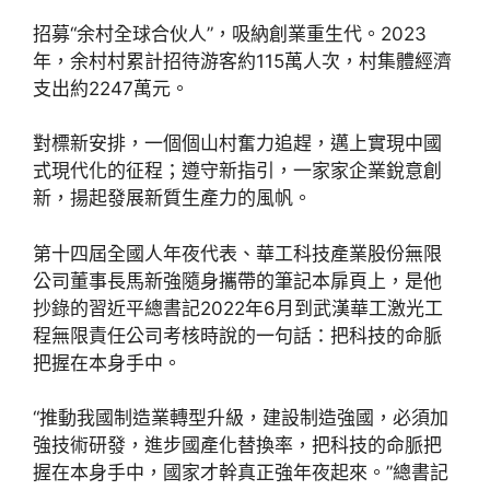
招募“余村全球合伙人”，吸納創業重生代。2023
年，余村村累計招待游客約115萬人次，村集體經濟
支出約2247萬元。
對標新安排，一個個山村奮力追趕，邁上實現中國
式現代化的征程；遵守新指引，一家家企業銳意創
新，揚起發展新質生產力的風帆。
第十四屆全國人年夜代表、華工科技產業股份無限
公司董事長馬新強隨身攜帶的筆記本扉頁上，是他
抄錄的習近平總書記2022年6月到武漢華工激光工
程無限責任公司考核時說的一句話：把科技的命脈
把握在本身手中。
“推動我國制造業轉型升級，建設制造強國，必須加
強技術研發，進步國產化替換率，把科技的命脈把
握在本身手中，國家才幹真正強年夜起來。”總書記