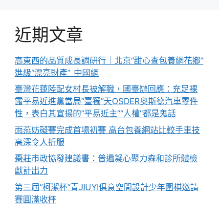
近期文章
高東西的品質成長調研行｜北京“甜心查包養網花鄉”
進級“漂亮財產”_中國網
臺灣花蓮陸配女村長被解職，國臺辦回應：充足裸
露平易近進黨當局“臺獨”天OSDER奧斯德汽車零件
性，表白其宣揚的“平易近主”“人權”都是鬼話
雨燕妨礙賽完成首場初賽 高台包養網站比較手車技
高深令人折服
棗莊市政協發建議書：普遍凝心聚力森和診所體檢
獻計出力
第三屆“柯潔杯”青JIUYI俱意空間設計少年圍棋邀請
賽圓滿收枰