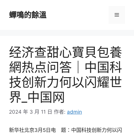
跳
至
蟬鳴的餘溫
選
主
要
單
內
容
经济查甜心寶貝包養
網热点问答｜中国科
技创新力何以闪耀世
界_中国网
2024 年 3 月 11 日
作者:
admin
新华社北京3月5日电 题：中国科技创新力何以闪