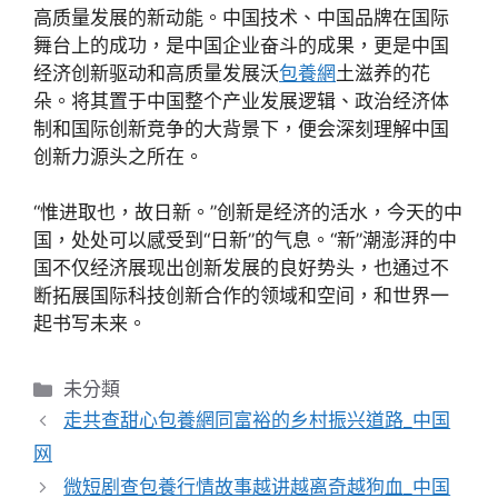
高质量发展的新动能。中国技术、中国品牌在国际
舞台上的成功，是中国企业奋斗的成果，更是中国
经济创新驱动和高质量发展沃
包養網
土滋养的花
朵。将其置于中国整个产业发展逻辑、政治经济体
制和国际创新竞争的大背景下，便会深刻理解中国
创新力源头之所在。
“惟进取也，故日新。”创新是经济的活水，今天的中
国，处处可以感受到“日新”的气息。“新”潮澎湃的中
国不仅经济展现出创新发展的良好势头，也通过不
断拓展国际科技创新合作的领域和空间，和世界一
起书写未来。
分
未分類
類
走共查甜心包養網同富裕的乡村振兴道路_中国
网
微短剧查包養行情故事越讲越离奇越狗血_中国