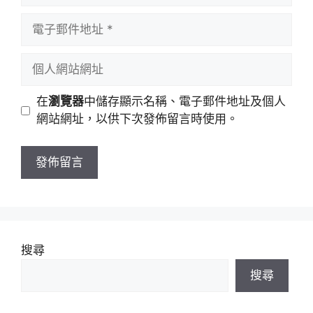
者
電
名
子
稱
郵
個
件
人
地
網
在
瀏覽器
中儲存顯示名稱、電子郵件地址及個人
址
站
網站網址，以供下次發佈留言時使用。
網
址
搜尋
搜尋