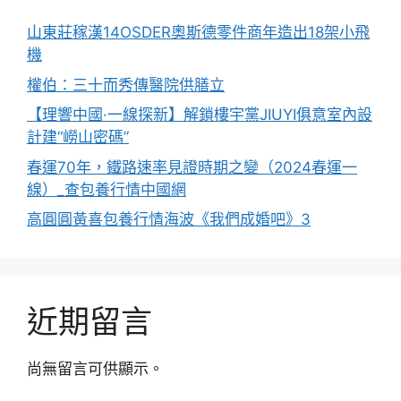
山東莊稼漢14OSDER奧斯德零件商年造出18架小飛
機
權伯：三十而秀傳醫院供膳立
【理響中國·一線探新】解鎖樓宇黨JIUYI俱意室內設
計建“嶗山密碼”
春運70年，鐵路速率見證時期之變（2024春運一
線）_查包養行情中國網
高圓圓黃喜包養行情海波《我們成婚吧》3
近期留言
尚無留言可供顯示。