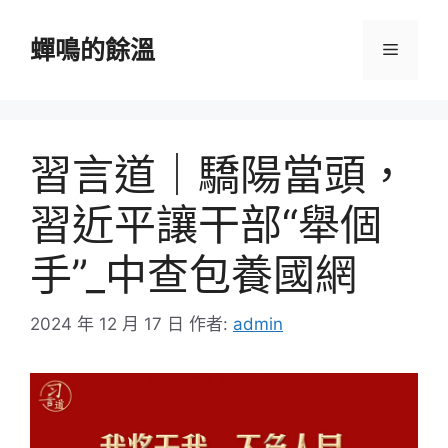
跳
至
蟬鳴的餘溫
選
主
要
單
內
容
習言道｜驕陽當頭，
習近平讓干部“舉個
手”_中查包養國網
2024 年 12 月 17 日
作者:
admin