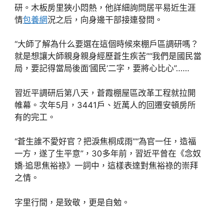
研。木板房里狹小悶熱，他詳細詢問居平易近生涯
情
包養網
況之后，向身邊干部接連發問。
“大師了解為什么要選在這個時候來棚戶區調研嗎？
就是想讓大師親身親身經歷蒼生疾苦”“我們是國民當
局，要記得當局後面‘國民’二字，要將心比心”……
習近平調研后第八天，蒼霞棚屋區改革工程就拉開
帷幕。次年5月，3441戶、近萬人的回遷安頓房所
有的完工。
“蒼生誰不愛好官？把淚焦桐成雨”“為官一任，造福
一方，遂了生平意”，30多年前，習近平曾在《念奴
嬌·追思焦裕祿》一詞中，這樣表達對焦裕祿的崇拜
之情。
字里行間，是致敬，更是自勉。