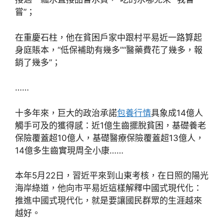
嘗”；
在重慶石柱，他在貧困戶家中跟村平易近一路算起
身庭賬本，“低保補助有幾多”“醫藥費花了幾多，報
銷了幾多”；
……
十多年來，巨大的政治承諾
包養行情
具象成14億人
觸手可及的獲得感：近1億生齒擺脫貧困，基礎養老
保險覆蓋超10億人，基礎醫療保險覆蓋超13億人，
14億多生齒實現周全小康……
本年5月22日，習近平來到山東考核，在日照的陽光
海岸綠道，他向市平易近這樣解釋中國式現代化：
推進中國式現代化，就是要讓國民群眾的生涯越來
越好。