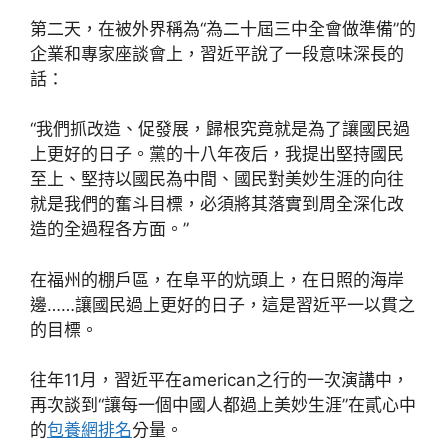
第二天，在被外界稱為“為二十屆三中全會做準備”的
企業和專家座談會上，習近平說了一段意味深長的
話：
“我們抓改造、促發展，歸根究竟就是為了讓國民過
上更好的日子。黨的十八年夜后，我提出堅持國民
至上、堅持以國民為中間、國民對美妙生涯的向往
就是我們的奮斗目標，必須將其落實到周全深化改
造的全過程各方面。”
在福州的棚戶區，在阜平的炕頭上，在日照的海岸
邊……讓國民過上更好的日子，這是習近平一以貫之
的目標。
往年11月，習近平在american之行的一次演講中，
再次談到“讓每一個中國人都過上美妙生涯”在貳心中
的
包養網排名
分量。