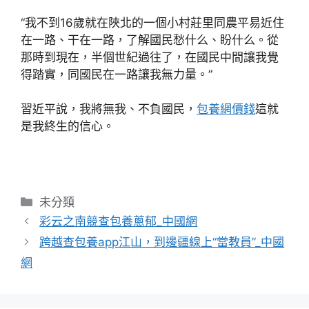
“我不到16歲就在陜北的一個小村莊里同農平易近住
在一路、干在一路，了解國民愁什么、盼什么。從
那時到現在，半個世紀過往了，在國民中間讓我覺
得踏實，同國民在一路讓我無力量。”
習近平說，我將無我、不負國民，
包養網價錢
這就
是我終生的信心。
分
未分類
類
彩云之南競查包養蔥郁_中國網
跨越查包養app江山，到邊疆線上“當教員”_中國
網