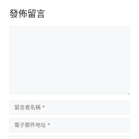
發佈留言
留
言
留
言
者
電
名
子
稱
郵
個