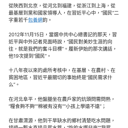
從陜西到北京，從河北到福建，從浙江到上海，從
最基層到黨和國家領導人，在習近平心中，“國民”二
字重若千
包養網
鈞。
2012年11月15日，當選中共中心總書記的那天，習
近平與中外記者見面時說，“國民對美妙生涯的向
往，就是我們的奮斗目標”。履新伊始的那次講話，
他19次提到“國民”。
十八年夜以來的處所考核中，在基層、在農村、在
貧困地區，習近平最關切的事始終是“國民需求什
么”。
在河北阜平，他盤腿坐在農戶家的炕頭問需問熱，
“糧食夠不夠”“棉被有沒有”“小孩上學遠不遠”；
在甘肅渭源，他到干旱缺水的鄉村清楚吃水問題，
接過一瓢水直接品嘗水質，“吃的水哪兒來”“我嘗