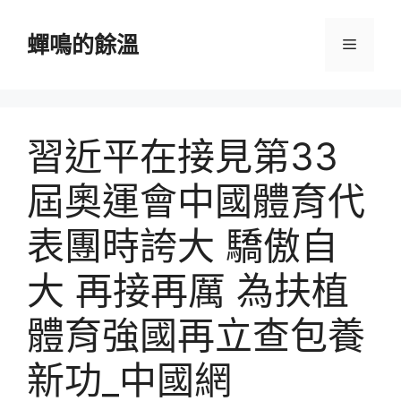
跳
至
蟬鳴的餘溫
選
主
要
單
內
容
習近平在接見第33
屆奧運會中國體育代
表團時誇大 驕傲自
大 再接再厲 為扶植
體育強國再立查包養
新功_中國網