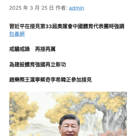
2025 年 3 月 25 日
作者:
admin
習近平在接見第33屆奧運會中國體育代表團時強調
包養網
戒驕戒躁 再接再厲
為建設體育強國再立新功
趙樂際王滬寧蔡奇李希韓正參加接見