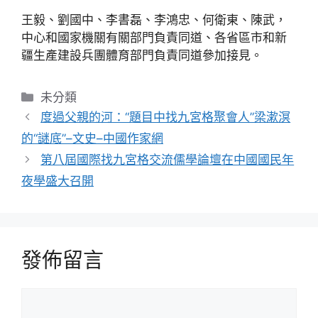
王毅、劉國中、李書磊、李鴻忠、何衛東、陳武，
中心和國家機關有關部門負責同道、各省區市和新
疆生產建設兵團體育部門負責同道參加接見。
分
未分類
類
度過父親的河：“題目中找九宮格聚會人”梁漱溟
的“謎底”–文史–中國作家網
第八屆國際找九宮格交流儒學論壇在中國國民年
夜學盛大召開
發佈留言
留
言