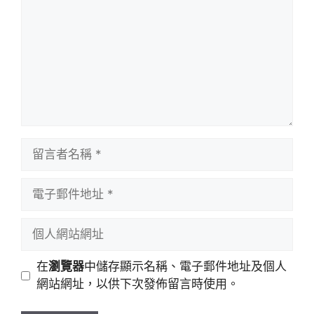
留
言
者
電
名
子
稱
郵
個
件
人
地
網
在
瀏覽器
中儲存顯示名稱、電子郵件地址及個人
址
站
網站網址，以供下次發佈留言時使用。
網
址