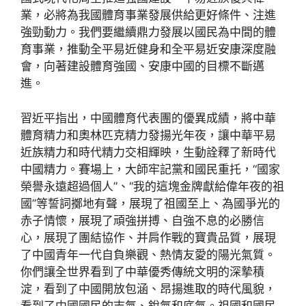
業，必將為我國體育事業發展供給更好條件、注進
強勁動力。我們要繼續鼎力發展以國民為中間的體
育事業，推動全平易近健身和全平易近安康深度融
會，向著建設體育強國、安康中國的目標不斷邁
進。
習近平指出，中國體育代表團的優異成績，將中華
體育精力和奧林匹克精力發揚光年夜，讓中華平易
近族精力和時代精力交相輝映，生動詮釋了新時代
中國精力。賽場上，大師牢記黨和國民重托，“國家
榮譽永遠超過個人”、“我的這塊金牌獻給偉年夜的祖
國”等誓詞擲地有聲，展現了祖國至上、為國爭光的
赤子情懷，展現了頑強拼搏、自強不息的必勝信
心，展現了團結協作、并肩作戰的寶貴品質，展現
了中國青年一代自負樂觀、熱情友愛的陽光氣質。
你們讓全世界看到了中華優秀傳統文明的深摯積
淀，看到了中國開放包涵、昂揚進取的時代風貌，
看到了中國國民的志氣、銳氣和底氣。祖國和國民