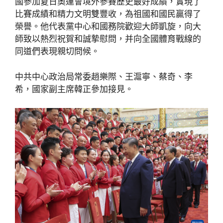
國參加夏日奧運會境外參賽歷史最好成績，實現了
比賽成績和精力文明雙豐收，為祖國和國民贏得了
榮譽。他代表黨中心和國務院歡迎大師凱旋，向大
師致以熱烈祝賀和誠摯慰問，并向全國體育戰線的
同道們表現親切問候。
中共中心政治局常委趙樂際、王滬寧、蔡奇、李
希，國家副主席韓正參加接見。