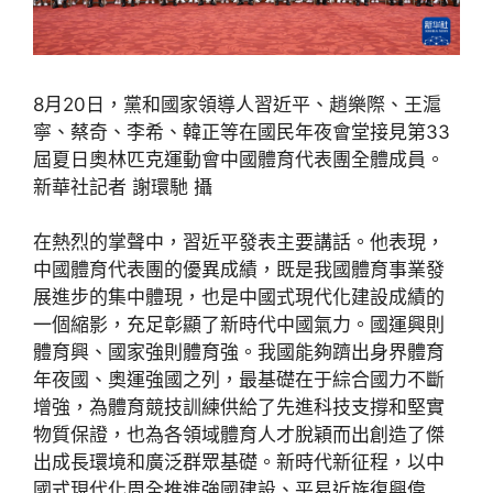
8月20日，黨和國家領導人習近平、趙樂際、王滬
寧、蔡奇、李希、韓正等在國民年夜會堂接見第33
屆夏日奧林匹克運動會中國體育代表團全體成員。
新華社記者 謝環馳 攝
在熱烈的掌聲中，習近平發表主要講話。他表現，
中國體育代表團的優異成績，既是我國體育事業發
展進步的集中體現，也是中國式現代化建設成績的
一個縮影，充足彰顯了新時代中國氣力。國運興則
體育興、國家強則體育強。我國能夠躋出身界體育
年夜國、奧運強國之列，最基礎在于綜合國力不斷
增強，為體育競技訓練供給了先進科技支撐和堅實
物質保證，也為各領域體育人才脫穎而出創造了傑
出成長環境和廣泛群眾基礎。新時代新征程，以中
國式現代化周全推進強國建設、平易近族復興偉