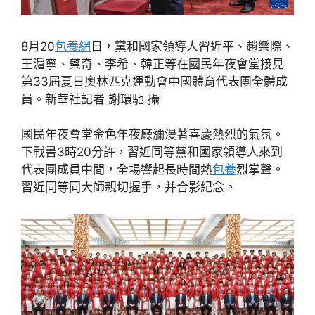
8月20
包養網
日，黨和國家領導人習近平、趙樂際、
王滬寧、蔡奇、李希、韓正等在國民年夜會堂接見
第33屆夏日奧林匹克運動會中國體育代表團全體成
員。新華社記者 謝環馳 攝
國民年夜會堂金色年夜廳瀰漫著喜慶熱烈的氣氛。
下戰書3時20分許，習近同等黨和國家領導人來到
代表團成員中間，全場響起長時間熱
包養
烈掌聲。
習近同等同大師親切握手，并合影紀念。