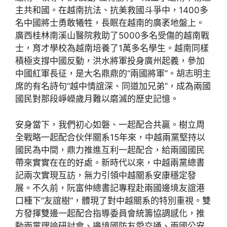
主共和國。在越南抗法、抗美救國斗爭中，1400多
名中國將士勇敢犧牲，長眠在越南的廣袤地盤上。
廣西桂林南溪山醫院救助了5000多名受傷的越南戰
士，育才學校為越南培養了1萬多名學生。越南同樣
積極支撐中國反動，洪水將軍投身廣州起義，參加
中國紅軍長征，是大名鼎鼎的“兩國將軍”。胡志明主
席的有名詩句“越中情誼深、同道加兄弟”，成為兩國
國民對那段崢嶸歲月難以磨滅的歷史記憶。
安身當下，我們初心如磐、一起配合共贏。樹立周
全戰略一起配合伙伴關系15年來，中越兩黨堅持以
國民為中間，鼎力推進互利一起配合，給兩國國民
帶來實實在在的好處。新時代以來，中越兩黨總書
記兩次實現互訪，無力引領中越關系安康穩定發
展。不久前，阮富仲總書記專程赴兩國邊境友誼港
口種下“友誼樹”，體現了對中越關系的特別重視。雙
方發揮雙邊一起配合指導委員會統籌協調感化，推
動兩黨理論研討會、邊境國防友愛交通、兩國公安