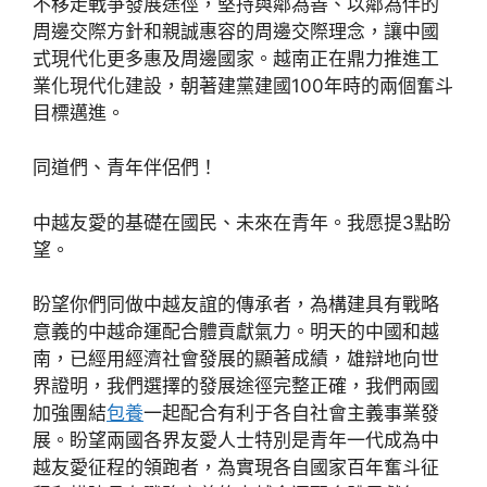
不移走戰爭發展途徑，堅持與鄰為善、以鄰為伴的
周邊交際方針和親誠惠容的周邊交際理念，讓中國
式現代化更多惠及周邊國家。越南正在鼎力推進工
業化現代化建設，朝著建黨建國100年時的兩個奮斗
目標邁進。
同道們、青年伴侶們！
中越友愛的基礎在國民、未來在青年。我愿提3點盼
望。
盼望你們同做中越友誼的傳承者，為構建具有戰略
意義的中越命運配合體貢獻氣力。明天的中國和越
南，已經用經濟社會發展的顯著成績，雄辯地向世
界證明，我們選擇的發展途徑完整正確，我們兩國
加強團結
包養
一起配合有利于各自社會主義事業發
展。盼望兩國各界友愛人士特別是青年一代成為中
越友愛征程的領跑者，為實現各自國家百年奮斗征