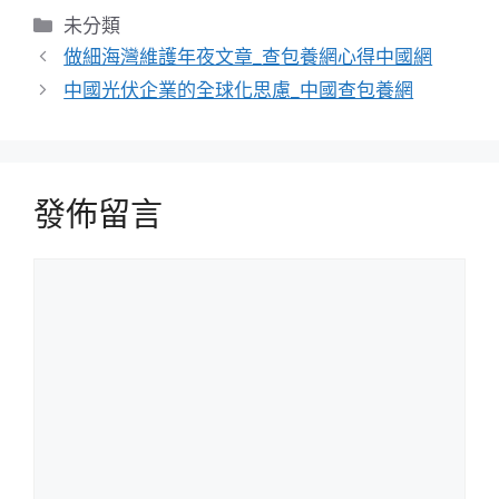
分
未分類
類
做細海灣維護年夜文章_查包養網心得中國網
中國光伏企業的全球化思慮_中國查包養網
發佈留言
留
言