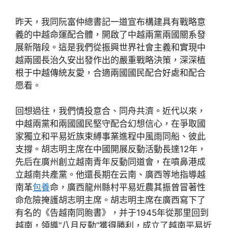
昨天，我同阮富仲總書記一道宣布構建具有戰略意
義的中越命運配合體，開啟了中越兩黨兩國關系發
展新階段。這是我們從振興世界社會主義和實現中
越兩國長治久安出發作出的嚴重戰略決策，深深植
根于中越傳統友愛，合適兩國國民配合好處和配合
愿看。
回想過往，我們情投意合、同舟共濟。近代以來，
中越兩黨和兩國國民堅守配合幻想信心，在爭取國
家獨立和平易近族束縛事業進程中風雨同船、彼此
支撐。胡志明主席在中國開展反動活動長達12年，
先后在廣州創立越南青年反動同道會，在噴鼻港成
立越南共產黨。他還長期在云南、廣西等地指導越
南革
包養
命，廣西龍州縣村平易近農其振曾冒著性
命危險掩護胡志明主席。胡志明主席在廣西寫下了
有名的《告越南同胞書》，并于1945年從那里回到
越南，領導“八月反動”獲得勝利，成立了越南平易近