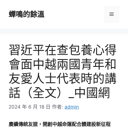
跳
至
蟬鳴的餘溫
選
主
要
單
內
容
習近平在查包養心得
會面中越兩國青年和
友愛人士代表時的講
話（全文）_中國網
2024 年 6 月 18 日
作者:
admin
賡續傳統友誼，開創中越命運配合體建設新征程