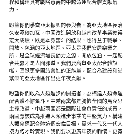
程和構建具有戰略意義的中越命運配合體貢獻氣
力。
盼望你們爭當亞太振興的參與者，為亞太地區長治
久安添磚加瓦。中國改造開放和越南改革事業獲得
宏大成績，既是本身奮斗的結果，也得益于戰爭、
開放、包涵的亞太地區。亞太是我們安居樂業之
所，是全球經濟增長動力之源，開放包涵、一起配
合共贏才是人間邪道。我們要高舉亞太配合體旗
幟，匯聚更多團結奮進的正能量，配合為建設和諧
繁榮的亞太地區作出更年夜貢獻。
盼望你們敢為人類進步的開拓者，為構建人類命運
配合體不懈奮斗。中越兩黨都是胸懷全國的馬克思
主義政黨，中越兩國都是國際社會負責任的成員，
兩國應該成為推進人類進步事業的中堅氣力。構建
人類命運配合體這個宏偉目標，需求一代又一代人
接力跑才幹實現。我們要以更廣年夜的胸懷、更寬