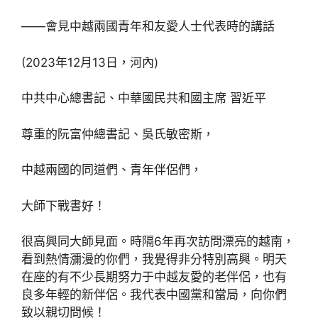
——會見中越兩國青年和友愛人士代表時的講話
(2023年12月13日，河內)
中共中心總書記、中華國民共和國主席 習近平
尊重的阮富仲總書記、吳氏敏密斯，
中越兩國的同道們、青年伴侶們，
大師下戰書好！
很高興同大師見面。時隔6年再次訪問漂亮的越南，
看到熱情瀰漫的你們，我覺得非分特別高興。明天
在座的有不少長期努力于中越友愛的老伴侶，也有
良多年輕的新伴侶。我代表中國黨和當局，向你們
致以親切問候！