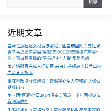
搜尋
近期文章
臺灣花蓮陸配女村長被解職，國臺辦回應：充足裸
露平易近進黨當局“臺獨”天OSDER奧斯德汽車零件
性，表白其宣揚的“平易近主”“人權”都是鬼話
雨燕妨礙賽完成首場初賽 高台包養網站比較手車技
高深令人折服
棗莊市政協發建議書：普遍凝心聚力森和診所體檢
獻計出力
第三屆“柯潔杯”青JIUYI俱意空間設計少年圍棋邀請
賽圓滿收枰
生態賦能到九宮格分享山東蒙陰蜜桃財產高東西的