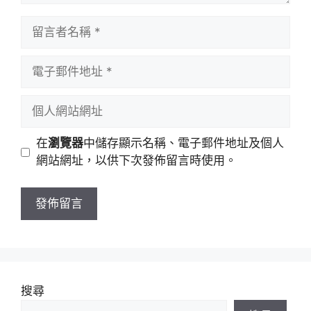
留
言
者
電
名
子
稱
郵
個
件
人
地
網
在
瀏覽器
中儲存顯示名稱、電子郵件地址及個人
址
站
網站網址，以供下次發佈留言時使用。
網
址
搜尋