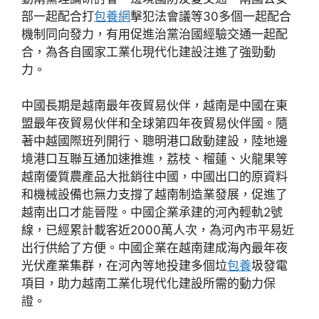
部一起配合打
包養網
擊犯法會議等30多個一起配合
機制同向發力，有用促進治黨治國經驗交通一起配
合，為各自國家工業化現代化建設注進了強勁動
力。
中國長期是越南最年夜貿易伙伴，越南是中國在東
盟最年夜貿易伙伴和全球第四年夜貿易伙伴國。隨
著中越國際班列開行、聰明港口啟動建設，陸地邊
境港口互聯互通加速推進，荔枝、榴蓮、火龍果等
越南優質農產品大批銷往中國，中國出口的原資料
和機械設備也無力支撐了越南制造業發展，促進了
越南出口才能晉陞。中國企業承建的河內輕軌2號
線，已經累計載客近2000萬人次，為河內市平易近
出行供給了方便。中國企業在越南建成海內最年夜
光伏產業集群，在河內等地投建多個垃
包養
圾發電
項目，助力越南工業化現代化建設所需的動力保
證。