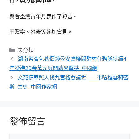
行，努力振興中華。
與會臺灣青年月表作了發言。
王滬寧、蔡奇等參加會見。
分
未分類
類
湖南省查包養價錢公安廳機關駐村任務隊持續4
年投進20余萬元展開助學幫扶_中國網
文苑精華照人找九宮格會議世——弔唁程雪莉密
斯–文史–中國作家網
發佈留言
留