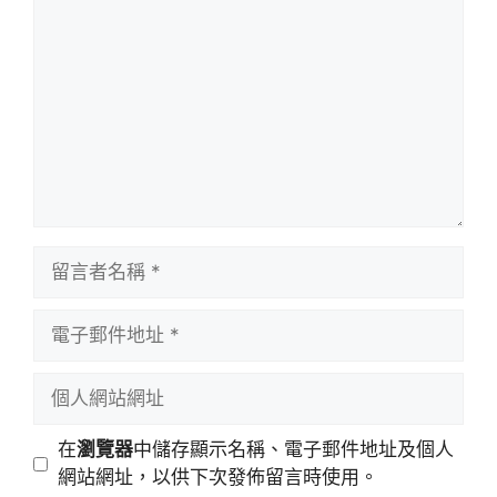
言
留
言
者
電
名
子
稱
郵
個
件
人
地
網
在
瀏覽器
中儲存顯示名稱、電子郵件地址及個人
址
站
網站網址，以供下次發佈留言時使用。
網