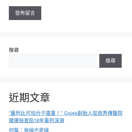
址
搜尋
搜尋
近期文章
“量刑比可怕分子還重！” Gojek創始人從政秀傳醫院
健康檢查陷18年重刑深淵
何華：無緣也是緣