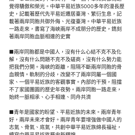
覺得驕傲和榮光。中華平易近族5000多年的漫長歷
史，記載著歷代先平易近遷居臺灣、繁衍生息，記
載著兩岸同胞共御外侮、光復臺灣。中華平易近族
一路走來，書寫了海峽兩岸不成朋分的歷史，鐫刻
著兩岸同胞血脈相連的史實
■兩岸同胞都是中國人，沒有什么心結不克不及化
解，沒有什么問題不克不及磋商，沒有什么勢力能
把我們分開。海峽的距離，阻隔不斷兩岸同胞的骨
血親情。軌制的分歧，改變不了兩岸同屬一個國
家、一個平易近族的客觀事實。內部的干預，阻擋
不了家國團圓的歷史年夜勢。兩岸同胞一路走來，
始終一脈相承、心手相連、同舟共濟
■青年是國家的盼望、平易近族的未來。兩岸青年
好，兩岸未來才會好。兩岸青年要增強做中國人的
志氣、骨氣、底氣，共創中華平易近族綿長福祉，
續寫中華平易近族歷史新輝煌