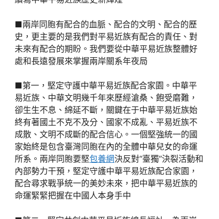
■兩岸同胞有配合的血脈、配合的文明、配合的歷
史，更主要的是我們對平易近族有配合的責任、對
未來有配合的期盼。我們要從中華平易近族整體好
處和長遠發展來掌握兩岸關系年夜局
■第一，堅定守護中華平易近族配合家園。中華平
易近族、中華文明幾千年來歷經滄桑、飽受磨難，
卻生生不息、綿延不斷，關鍵在于中華平易近族始
終有著國土不克不及分、國家不成亂、平易近族不
成散、文明不成斷的配合信心。一個堅強統一的國
家始終是包含臺灣同胞在內的全體中華兒女的命運
所系。兩岸同胞要堅
包養網
決反對“臺獨”決裂活動和
內部勢力干預，堅定守護中華平易近族配合家園，
配合尋求戰爭統一的美妙未來，把中華平易近族的
命運緊緊把握在中國人本身手中