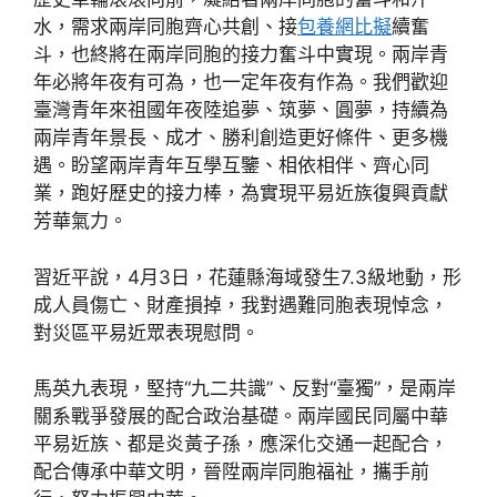
水，需求兩岸同胞齊心共創、接
包養網比擬
續奮
斗，也終將在兩岸同胞的接力奮斗中實現。兩岸青
年必將年夜有可為，也一定年夜有作為。我們歡迎
臺灣青年來祖國年夜陸追夢、筑夢、圓夢，持續為
兩岸青年景長、成才、勝利創造更好條件、更多機
遇。盼望兩岸青年互學互鑒、相依相伴、齊心同
業，跑好歷史的接力棒，為實現平易近族復興貢獻
芳華氣力。
習近平說，4月3日，花蓮縣海域發生7.3級地動，形
成人員傷亡、財產損掉，我對遇難同胞表現悼念，
對災區平易近眾表現慰問。
馬英九表現，堅持“九二共識”、反對“臺獨”，是兩岸
關系戰爭發展的配合政治基礎。兩岸國民同屬中華
平易近族、都是炎黃子孫，應深化交通一起配合，
配合傳承中華文明，晉陞兩岸同胞福祉，攜手前