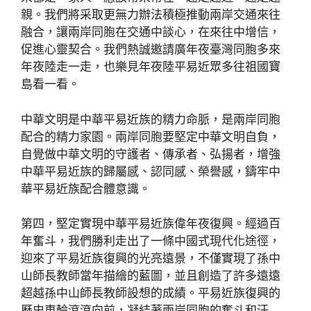
親。我們將采取更無力辦法積極推動兩岸交通來往
融合，讓兩岸同胞在交通中談心，在來往中增信，
促進心靈契合。我們熱誠邀請廣年夜臺灣同胞多來
年夜陸走一走，也樂見年夜陸平易近眾多往祖國寶
島看一看。
中華文明是中華平易近族的精力命脈，是兩岸同胞
配合的精力家園。兩岸同胞要堅定中華文明自負，
自覺做中華文明的守護者、傳承者、弘揚者，增強
中華平易近族的歸屬感、認同感、榮譽感，鑄牢中
華平易近族配合體意識。
第四，堅定實現中華平易近族偉年夜復興。經過百
年奮斗，我們勝利走出了一條中國式現代化途徑，
迎來了平易近族復興的光亮遠景，不僅實現了孫中
山師長教師當年描繪的藍圖，並且創造了許多遠遠
超越孫中山師長教師設想的成績。平易近族復興的
歷史車輪滾滾向前，凝結著兩岸同胞的奮斗和汗