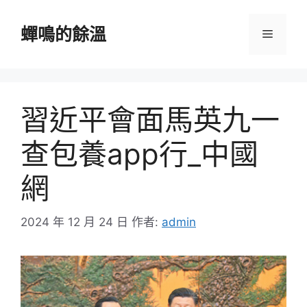
跳
至
蟬鳴的餘溫
選
主
要
單
內
容
習近平會面馬英九一
查包養app行_中國
網
2024 年 12 月 24 日
作者:
admin