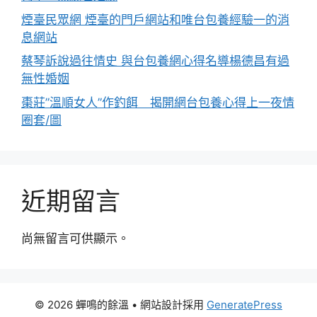
煙臺民眾網 煙臺的門戶網站和唯台包養經驗一的消
息網站
蔡琴訴說過往情史 與台包養網心得名導楊德昌有過
無性婚姻
棗莊”溫順女人”作釣餌 揭開網台包養心得上一夜情
圈套/圖
近期留言
尚無留言可供顯示。
© 2026 蟬鳴的餘溫
• 網站設計採用
GeneratePress