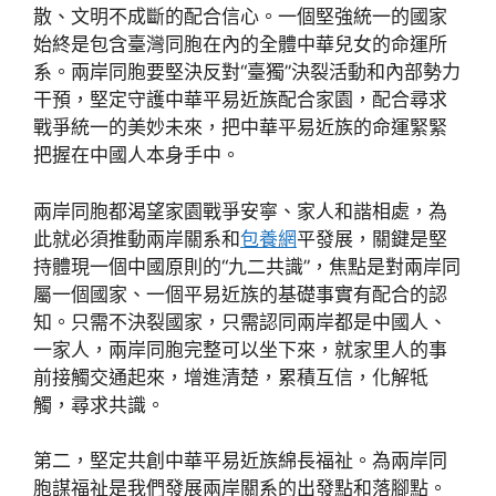
散、文明不成斷的配合信心。一個堅強統一的國家
始終是包含臺灣同胞在內的全體中華兒女的命運所
系。兩岸同胞要堅決反對“臺獨”決裂活動和內部勢力
干預，堅定守護中華平易近族配合家園，配合尋求
戰爭統一的美妙未來，把中華平易近族的命運緊緊
把握在中國人本身手中。
兩岸同胞都渴望家園戰爭安寧、家人和諧相處，為
此就必須推動兩岸關系和
包養網
平發展，關鍵是堅
持體現一個中國原則的“九二共識”，焦點是對兩岸同
屬一個國家、一個平易近族的基礎事實有配合的認
知。只需不決裂國家，只需認同兩岸都是中國人、
一家人，兩岸同胞完整可以坐下來，就家里人的事
前接觸交通起來，增進清楚，累積互信，化解牴
觸，尋求共識。
第二，堅定共創中華平易近族綿長福祉。為兩岸同
胞謀福祉是我們發展兩岸關系的出發點和落腳點。