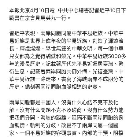
本報北京4月10日電 中共中心總書記習近平10日下
戰書在京會見馬英九一行。
習近平表現，兩岸同胞同屬中華平易近族。中華平
易近族是世界上偉年夜的平易近族，創造了源遠流
長、輝煌燦爛、舉世無雙的中華文明，每一個中華
兒女都為之覺得驕傲和榮光。中華平易近族5000多
年的漫長歷史，記載著歷代先平易近遷居臺灣、繁
衍生息，記載著兩岸同胞共御外侮、光復臺灣。中
華平易近族一路走來，書寫了海峽兩岸不成朋分的
歷史，鐫刻著兩岸同胞血脈相連的史實。
兩岸同胞都是中國人，沒有什么心結不克不及化
解，沒有什么問題不克不及磋商，沒有什么勢力能
把我們分開。海峽的距離，阻隔不斷兩岸同胞的骨
血親情。軌制的分歧，改變不了兩岸同屬一個國
家、一個平易近族的客觀事實。內部的干預，阻擋