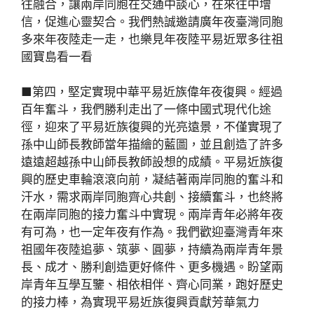
往融合，讓兩岸同胞在交通中談心，在來往中增
信，促進心靈契合。我們熱誠邀請廣年夜臺灣同胞
多來年夜陸走一走，也樂見年夜陸平易近眾多往祖
國寶島看一看
■第四，堅定實現中華平易近族偉年夜復興。經過
百年奮斗，我們勝利走出了一條中國式現代化途
徑，迎來了平易近族復興的光亮遠景，不僅實現了
孫中山師長教師當年描繪的藍圖，並且創造了許多
遠遠超越孫中山師長教師設想的成績。平易近族復
興的歷史車輪滾滾向前，凝結著兩岸同胞的奮斗和
汗水，需求兩岸同胞齊心共創、接續奮斗，也終將
在兩岸同胞的接力奮斗中實現。兩岸青年必將年夜
有可為，也一定年夜有作為。我們歡迎臺灣青年來
祖國年夜陸追夢、筑夢、圓夢，持續為兩岸青年景
長、成才、勝利創造更好條件、更多機遇。盼望兩
岸青年互學互鑒、相依相伴、齊心同業，跑好歷史
的接力棒，為實現平易近族復興貢獻芳華氣力