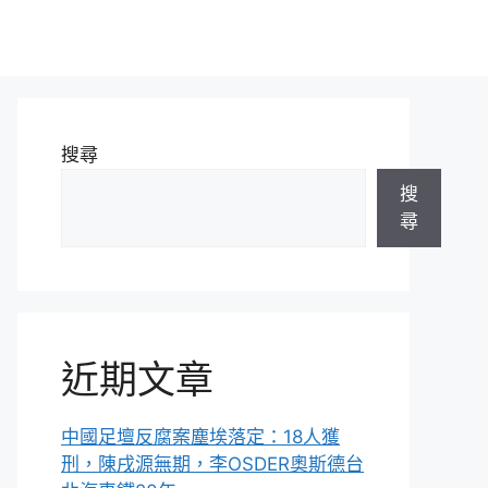
搜尋
搜
尋
近期文章
中國足壇反腐案塵埃落定：18人獲
刑，陳戌源無期，李OSDER奧斯德台