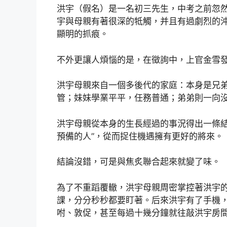
洪宇（假名）是一名初三先生，中考之前忽然
宇與母親有著很深的牴觸，并且有過劇烈的沖
顯明的抓痕。
不外更讓人煩惱的是，在徵詢中，上官金雪
洪宇母親來自一個多後代的家庭：本身是兄
管；妹妹學業平平，任務普通；弟弟則一向沒
洪宇母親從本身的生長經過的事況得出一條結
預備的人”，從而捉住機遇擁有更好的將來。
結論沒錯，可是與焦炙聯合起來就變了味。
為了不重蹈覆轍，洪宇母親周密掌控著洪宇
課，分分秒秒都要盯著。后來洪宇有了手機
咐、敦促，甚至每過十幾分鐘就往敲洪宇房間的