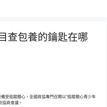
題目查包養的鑰匙在哪
目備受追蹤關心，全國政協專門召開以“追蹤關心青少年
別協商會議。