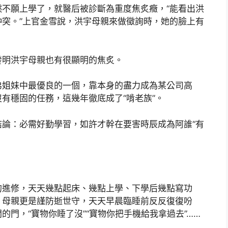
不願上學了，就醫后被診斷為重度焦炙癥，“能看出洪
突。”上官金雪說，洪宇母親來做徵詢時，她的臉上有
發明洪宇母親也有很顯明的焦炙。
弟姐妹中最優良的一個，靠本身的盡力成為某公司高
有穩固的任務，這幾年徹底成了“啃老族”。
論：必需好勤學習，如許才幹在要害時辰成為阿誰“有
的進修，天天幾點起床、幾點上學、下學后幾點寫功
，母親更是謹防逝世守，天天早晨臨睡前反反復復吩
門，“寶物你睡了沒”“寶物你把手機給我拿過去”……