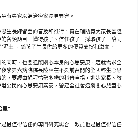
甚至有專家以為治療家長更要害。
心思生長練習營的普及和推行，實在輔助寬大家長晉陞
中的各類題目，懂得孩子、信任孩子、採取孩子、陪同
“泥土”，給孩子生長供給更多的優質支撐和滋養。
目的同時，也要追蹤關心本身的心思安康，這就需求全
年夜學第六病院院長陸林在不久前召開的全國粹生心思
出的，要經由過程情勢多樣的科普宣揚，進步家長、教
晉陞公民的心思安康素養，營建全社會追蹤關心兒童心
公里”
舍是最值得信任的專門研究場合，教員也是最值得信任