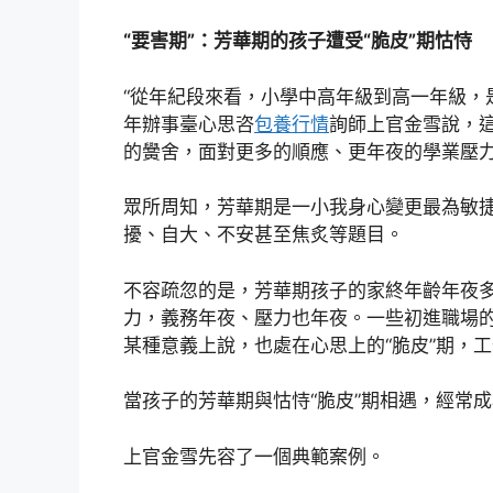
“要害期”：芳華期的孩子遭受“脆皮”期怙恃
“從年紀段來看，小學中高年級到高一年級，是
年辦事臺心思咨
包養行情
詢師上官金雪說，
的黌舍，面對更多的順應、更年夜的學業壓
眾所周知，芳華期是一小我身心變更最為敏
擾、自大、不安甚至焦炙等題目。
不容疏忽的是，芳華期孩子的家終年齡年夜多
力，義務年夜、壓力也年夜。一些初進職場的
某種意義上說，也處在心思上的“脆皮”期，
當孩子的芳華期與怙恃“脆皮”期相遇，經常
上官金雪先容了一個典範案例。