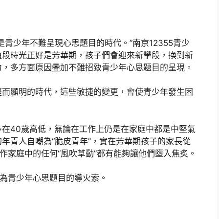
青少年不難呈現心思題目的時代。”南京12355青少
這段時光正好是芳華期，孩子們會迎來新學段，換到新
力，多方面原因疊加不難招致青少年心思題目的呈現。
捷而顯明的時代，這些敏捷的變更，會使青少年發生困
在40歲高低，無論在工作上仍是在家庭中都是中堅氣
年青人自嘲為“脆皮青年”，實在芳華期孩子的家長從
工作家庭中的任何“風吹草動”都有能夠讓他們墮入焦炙。
成為青少年心思題目的導火索。