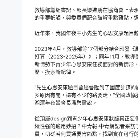
教導部黨組書記、部長懷進鵬在協商會上表
的重要牴觸，與委員們配合破解重點難點，
近年來，我國年夜中小先生的心思安康題目
2023年4月，教導部等17個部分結合印發
打算（2023-2025年）》；同年11月
新情勢下青少年心思安康任務面對的新情形
歷、摸索新紀律。
“先生心思安康題目曾經晉陞到了國度計謀的
多原因有關，還有不少的路要走。”全國政協
湘潭年夜黌舍長潘碧靈說。
從頂層design到青少年心思安康狀態真正
縱性強的適用妙招？中青報·中青網記者采訪
員，切磋若何買通要害節點，找到實在可行