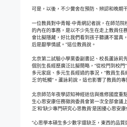
可是，以後，不少黌舍在預防、辨認和晚期
一位教員對中青報·中青網記者說，在師范院
的內在的事務，是以不少先生在走上教員任務
會比擬隱藏，好比我們看到孩子聽講不當真
后是厭學情感。”這位教員說。
北京第二試驗小學黨委副書記、校長蘆詠莉
個別生長經歷廣泛比擬簡略，“從校門到校門
多元家庭、多元生長經過的事況，“教員生長
乏’的牴觸”。蘆詠莉說，這也影響了教員的
北京師范年夜學認知神經迷信與進修國度重
生心思安康任務徵詢委員會第一次全部會議上
乏’和‘缺少專門研究心思教員’是困擾心思安
“心思學本碩生多少數字還缺乏，東西的品質