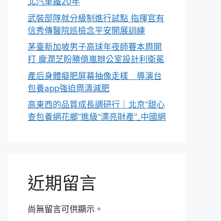
北汽車鐵20年
武裝部隊就分級制進行試點 指揮官有
信秀傳醫院巡檢念平安開展訓練
茅臺新加坡男子高球年夜師賽本周開
打 龐潤芝盼勝億嵐辦公室設計利衛冕
產后身體癡肥屏幕抽像走樣 導演台
包養app強迫周濤減肥
高東西的品質成長調研行｜北京“甜心
查包養網花鄉”進級“漂亮財產”_中國網
近期留言
尚無留言可供顯示。