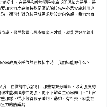
此她提出，在醫學和教導類院校廣泛開設精力醫學、醫
出要加大力度高校特殊是師范院校先生心思安康利用專
士點，還可針對分歧區域需求增設定向名額，鼎力培育
，董奇說，晉陞教員心思安康育人才能，就能更好地筑牢
的心思教員步隊依然在扶植中時，我們還能做什么？
尺度。在徵詢中我發明，那些有充分睡眠、必定強度的
理才能和順應性更強，更不不難產生心思題目。”上官
穿熱那樣，從小包管孩子睡夠、動夠、有社交，就能在
道無力的防護網。