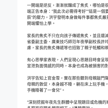
一開端是逆反，漸漸就釀成了焦炙，哪怕是
端正告本身：“我此次必需得考好”“這是一個
辰”的壓力，洪宇發明本身做每件事都焦炙嚴
開端懼怕上學。
家長的焦炙不只在向孩子傳遞焦炙，並且還
省委副主委、廣東技巧師范年夜學副校長許玲
慮，家長的焦炙傳遞等也招致了親子牴觸和親
有心思學家表現，人們呈現心思題目時會呈現
宣泄負面情感的同時，本身也成為被損害的
洪宇告知上官金雪，實在那些聽到母親敲門
母親的敦促，本身越不睡，躺在床上玩手機，
手機睡著了一會兒”。
“深刻挖掘年夜先生群體中呈現題目或危機的