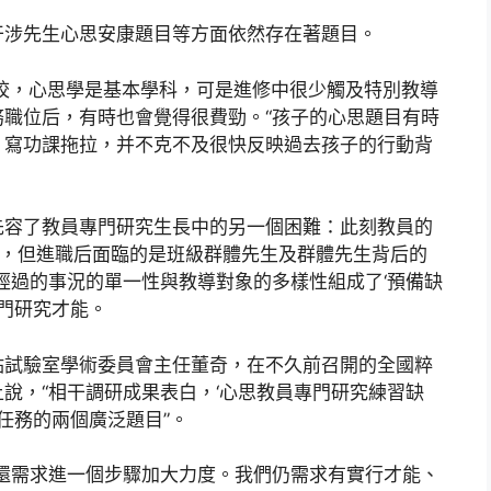
干涉先生心思安康題目等方面依然存在著題目。
校，心思學是基本學科，可是進修中很少觸及特別教導
職位后，有時也會覺得很費勁。“孩子的心思題目有時
，寫功課拖拉，并不克不及很快反映過去孩子的行動背
先容了教員專門研究生長中的另一個困難：此刻教員的
”，但進職后面臨的是班級群體先生及群體先生背后的
經過的事況的單一性與教導對象的多樣性組成了‘預備缺
專門研究才能。
點試驗室學術委員會主任董奇，在不久前召開的全國粹
說，“相干調研成果表白，‘心思教員專門研究練習缺
康任務的兩個廣泛題目”。
還需求進一個步驟加大力度。我們仍需求有實行才能、