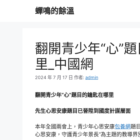
跳
蟬鳴的餘溫
至
主
要
內
容
翻開青少年“心”
里_中國網
2024 年 7 月 17 日
作者:
admin
翻開青少年“心”題目的鑰匙在哪里
先生心思安康題目已晉陞到國度計謀層面
本年全國兩會上，青少年心思安康
包養網
題
心思安康，守護青少年景長”為主題的教導界