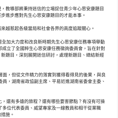
現，教導部將秉持迷信的立場捉住青少年心思安康題目
逐步進步應對先生心思安康題目的才能本事。
越來越惹起各級當局和社會各界的高度追蹤關心。
《周全加大力度和改良新時期先生心思安康任務專項舉動
，教導部成立了全國粹生心思安康任務徵詢委員會，旨在針對
、新題目，深刻展開迷信研討，處理新題目、總結新經
層面，但從文件精力的落實到獲得看得見的後果，與良
委員，湖南省政協副主席、平易近進湖南省委會主委、
惡化，還有多遠的旅程？還有哪些要害節點？有沒有可操
了多位代表委員、威望專家及一線教員和相干從業職
的措施。