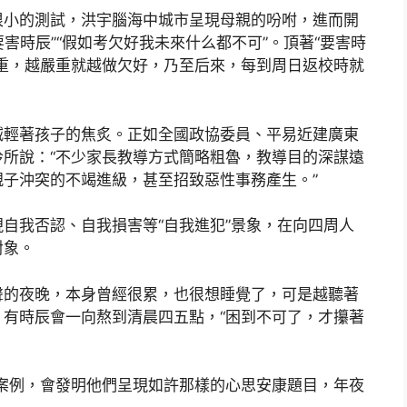
很小的測試，洪宇腦海中城市呈現母親的吩咐，進而開
要害時辰”“假如考欠好我未來什么都不可”。頂著“要害時
重，越嚴重就越做欠好，乃至后來，每到周日返校時就
減輕著孩子的焦炙。正如全國政協委員、平易近建廣東
所說：“不少家長教導方式簡略粗魯，教導目的深謀遠
子沖突的不竭進級，甚至招致惡性事務產生。”
自我否認、自我損害等“自我進犯”景象，在向四周人
對象。
聲的夜晚，本身曾經很累，也很想睡覺了，可是越聽著
有時辰會一向熬到清晨四五點，“困到不可了，才攥著
案例，會發明他們呈現如許那樣的心思安康題目，年夜