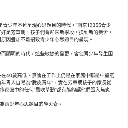
青少年不難呈現心思題目的時代。”南京12355青少
正好是芳華期，孩子們會迎來新學段，換到新的黌舍，
面原因疊加不難招致青少年心思題目的呈現。
捷而顯明的時代，這些敏捷的變更，會使青少年發生困
在40歲高低，無論在工作上仍是在家庭中都是中堅氣
年青人自嘲為“脆皮青年”，實在芳華期孩子的家長從
工作家庭中的任何“風吹草動”都有能夠讓他們墮入焦炙。
成為青少年心思題目的導火索。