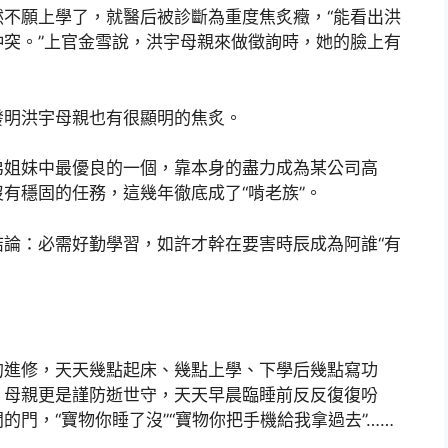
不願上學了，就醫后被診斷為重度焦炙癥，“能看出洪
突。”上官金雪說，洪宇母親來做徵詢時，她的臉上有
發明洪宇母親也有很顯明的焦炙。
弟姐妹中最優良的一個，靠本身的盡力成為某公司高
有穩固的任務，這幾年徹底成了“啃老族”。
論：必需好勤學習，如許才幹在要害時辰成為阿誰“有
的進修，天天幾點起床、幾點上學、下學后幾點寫功
，母親更是謹防逝世守，天天早晨臨睡前反反復復吩
門，“寶物你睡了沒”“寶物你把手機給我拿過去”……