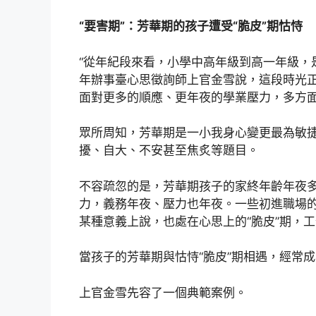
“要害期”：芳華期的孩子遭受“脆皮”期怙恃
“從年紀段來看，小學中高年級到高一年級，是
年辦事臺心思徵詢師上官金雪說，這段時光
面對更多的順應、更年夜的學業壓力，多方
眾所周知，芳華期是一小我身心變更最為敏
擾、自大、不安甚至焦炙等題目。
不容疏忽的是，芳華期孩子的家終年齡年夜多
力，義務年夜、壓力也年夜。一些初進職場的
某種意義上說，也處在心思上的“脆皮”期，
當孩子的芳華期與怙恃“脆皮”期相遇，經常
上官金雪先容了一個典範案例。