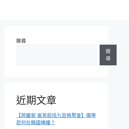
搜尋
搜
尋
近期文章
【邢麗菊 崔英辰找九宮格聚會】儒學
若何在韓國傳播？