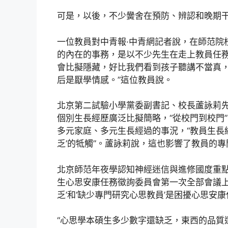
可是，以後，不少黌舍在預防、辨認和晚期
一位教員對中青報·中青網記者說，在師范院
的內在的事務，是以不少先生在走上教員任務
會比擬隱藏，好比我們看到孩子聽講不當真
后是厭學情感。”這位教員說。
北京第二試驗小學黨委副書記、校長蘆詠莉
個別生長經歷廣泛比擬簡略，“從校門到校門
多元家庭、多元生長經過的事況，“教員生長
乏’的牴觸”。蘆詠莉說，這也影響了教員的
北京師范年夜學認知神經迷信與進修國度重
生心思安康任務徵詢委員會第一次全部會議上
乏’和‘缺少專門研究心思教員’是困擾心思安
“心思學本碩生多少數字還缺乏，東西的品質