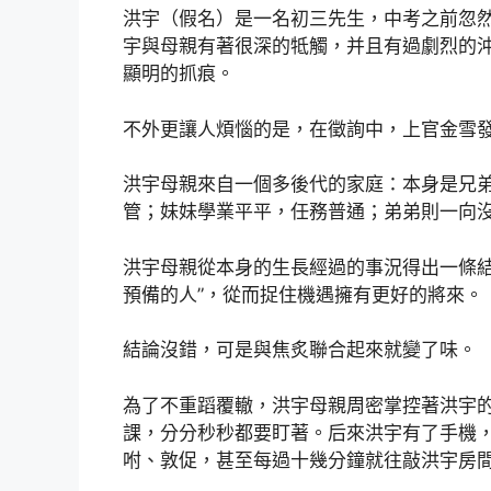
洪宇（假名）是一名初三先生，中考之前忽然
宇與母親有著很深的牴觸，并且有過劇烈的沖
顯明的抓痕。
不外更讓人煩惱的是，在徵詢中，上官金雪
洪宇母親來自一個多後代的家庭：本身是兄
管；妹妹學業平平，任務普通；弟弟則一向沒
洪宇母親從本身的生長經過的事況得出一條結
預備的人”，從而捉住機遇擁有更好的將來。
結論沒錯，可是與焦炙聯合起來就變了味。
為了不重蹈覆轍，洪宇母親周密掌控著洪宇
課，分分秒秒都要盯著。后來洪宇有了手機
咐、敦促，甚至每過十幾分鐘就往敲洪宇房間的