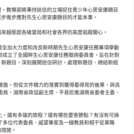
現，教導部將秉持迷信的立場捉住青少年心思安康題目
逐步進步應對先生心思安康題目的才能本事。
越來越惹起各級當局和社會各界的高度追蹤關心。
《周全加大力度和改良新時期先生心思安康任務專項舉動
，教導部成立了全國粹生心思安康任務徵詢委員會，旨在針對
、新題目，深刻展開迷信研討，處理新題目、總結新經
層面，但從文件精力的落實到獲得看得見的後果，與良
委員，湖南省政協副主席、平易近進湖南省委會主委、
惡化，還有多遠的旅程？還有哪些要害節點？有沒有可操
了多位代表委員、威望專家及一線教員和相干從業職
的措施。