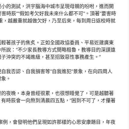
很小的測試，洪宇腦海中城市呈現母親的吩咐，進而開
要害時辰”“假如考欠好我未來什么都不可”。頂著“要害時
重，越嚴重就越做欠好，乃至后來，每到周日返校時就
減輕著孩子的焦炙。正如全國政協委員、平易近建廣東
所說：“不少家長教導方式簡略粗魯，教導目的深謀遠
子沖突的不竭進級，甚至招致惡性事務產生。”
自我否認、自我損害等“自我進犯”景象，在向四周人
對象。
聲的夜晚，本身曾經很累，也很想睡覺了，可是越聽著
有時辰會一向熬到清晨四五點，“困到不可了，才攥著
案例，會發明他們呈現如許那樣的心思安康題目，年夜