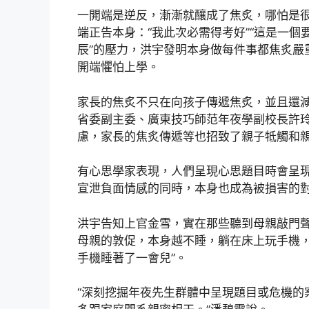
一開端是逆反，漸漸就釀成了焦炙，哪怕是
端正告本身：“我此次必需得考好”“這是一個
辰”的壓力，洪宇發明本身做每件事都焦炙嚴
開端懼怕上學。
家長的焦炙不只在向孩子傳遞焦炙，並且還
省委副主委、廣東技巧師范年夜學副校長許玲
慮，家長的焦炙傳遞等也招致了親子牴觸和親
有心思學家表現，人們呈現心思題目時會呈現
宣泄負面情感的同時，本身也成為被損害的
洪宇告知上官金雪，實在那些聽到母親敲門
母親的敦促，本身越不睡，躺在床上玩手機，
手機睡著了一會兒”。
“深刻挖掘年夜先生群體中呈現題目或危機的