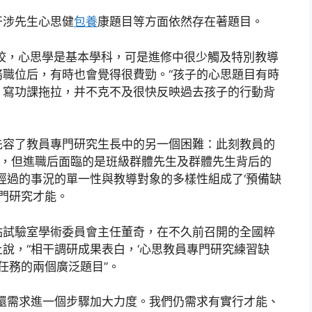
干涉先生心思健
包養
康題目等方面依然存在著題目。
校，心思學是基本學科，可是進修中很少觸及特別教導
職位后，有時也會覺得很費勁。“孩子的心思題目有時
，寫功課拖拉，并不克不及很快反映過去孩子的行動背
先容了教員專門研究生長中的另一個困難：此刻教員的
”，但進職后面臨的是班級群體先生及群體先生背后的
經過的事況的單一性與教導對象的多樣性組成了‘預備缺
專門研究才能。
點試驗室學術委員會主任董奇，在不久前召開的全國粹
說，“相干調研成果表白，‘心思教員專門研究練習缺
康任務的兩個廣泛題目”。
還需求進一個步驟加大力度。我們仍需求有實行才能、