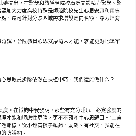
此她提出，在醫學和教導類院校廣泛開設精力醫學、醫
出要加大力度高校特殊是師范院校先生心思安康利用專
士點，還可針對分歧區域需求增設定向名額，鼎力培育
，董奇說，晉陞教員心思安康育人才能，就能更好地筑牢
的心思教員步隊依然在扶植中時，我們還能做什么？
尺度。在徵詢中我發明，那些有充分睡眠、必定強度的
理才能和順應性更強，更不不難產生心思題目。”上官
穿熱那樣，從小包管孩子睡夠、動夠、有社交，就能在
力的防護網。