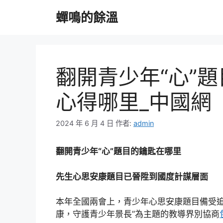
跳
蟬鳴的餘溫
至
主
要
內
容
翻開青少年“心”
心得哪里_中國網
2024 年 6 月 4 日
作者:
admin
翻開青少年“心”題目的鑰匙在哪里
先生心思安康題目已晉陞到國度計謀層面
本年全國兩會上，青少年心思安康題目備受追
康，守護青少年景長”為主題的教導界別協商