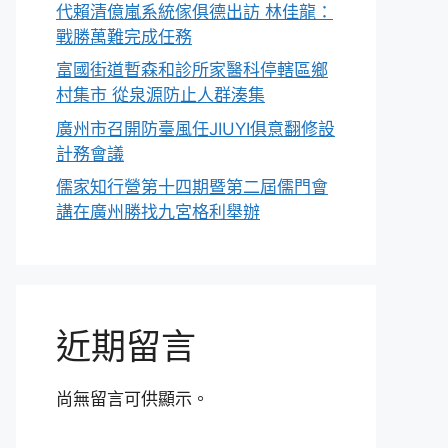
代賴清億嵐系統傢俱德出訪 林佳龍：
戰勝萬難完成任務
富國街道暫森和診所家醫科停轄區鄉
村集市 從泉源防止人群湊集
廣州市召開防臺風任JIUYI俱意翻修設
計務會議
儒家知行營第十四期暨第二屆儒門會
講在廣州勝找九宮格利舉辦
近期留言
尚無留言可供顯示。