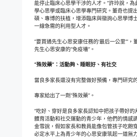
能停止臨床心思學干涉的人才。”許玲說，為
學心思學或臨床心思學專門研究。董奇也提
碩、專博的扶植，增添臨床與徵詢心思學博
一線急需的利用型人才。
“要買通先生心思安康任務的‘最后一公里’”
先生心思安康的“免疫墻”。
“殊效藥”：活動夠、睡眠好、有社交
當良多家長還沒有完整做好預備，專門研究
專家給出了一劑“殊效藥”。
“吃好、穿好是良多家長認知中把孩子帶好的
體育活動和社交運動的青少年，他們的情感調
金雪說，假如家長和教員能像包管孩子吃飽
必定水平上為青少年的心思安康筑起一道無