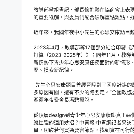
教導部黨組書記、部長懷進鵬在協商會上表
的重要牴觸，與委員們配合破解重點難點，
近年來，我國年夜中小先生的心思安康題目
2023年4月，教導部等17個部分結合印發
打算（2023-2025年）》；同年11月
新情勢下青少年心思安康任務面對的新情形
歷、摸索新紀律。
“先生心思安康題目曾經晉陞到了國度計謀的
多原因有關，還有不少的路要走。”全國政協
湘潭年夜黌舍長潘碧靈說。
從頂層design到青少年心思安康狀態真正
縱性強的適用妙招？中青報·中青網記者采訪
員，切磋若何買通要害節點，找到實在可行