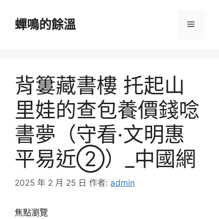
跳
至
蟬鳴的餘溫
選
主
要
單
內
容
背簍藏書樓 托起山
里娃的查包養價錢唸
書夢（守看·文明惠
平易近②）_中國網
2025 年 2 月 25 日
作者:
admin
焦點瀏覽