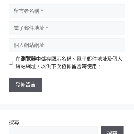
留
言
者
電
名
子
稱
郵
個
件
人
地
網
在
瀏覽器
中儲存顯示名稱、電子郵件地址及個人
址
站
網站網址，以供下次發佈留言時使用。
網
址
搜尋
搜尋