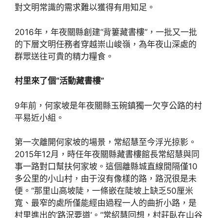
對文明常識的需求難以獲得有用知足。
2016年，年夜關縣創建“背簍藏書樓”，一批又一批
的下層文明任務者穿越崇山峻嶺，為年夜山深處的
群眾送往可貴的精力糧食。
村里來了個“活動藏書樓”
9年前，何家坡是年夜關縣玉碗鎮獨一欠亨公路的村
平易近小組。
第一次離開何家坡的場景，常紹慧至今浮光掠影。
2015年12月，時任年夜關縣藏書樓館長常紹慧與同
事一路對口幫扶何家坡。這個離縣城直線間隔僅10
多公里的小山村，由于沒有像樣的路，路況很是未
便。“那里山高坡陡，一條嵌在陡坡上缺乏50厘米
寬、最窄的處所僅能經由過程一人的曲折小路，是
村里進出的‘路況要道’。”常紹慧回想，村莊臥在山谷