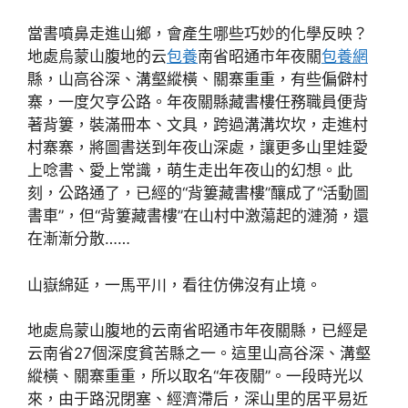
當書噴鼻走進山鄉，會產生哪些巧妙的化學反映？
地處烏蒙山腹地的云
包養
南省昭通市年夜關
包養網
縣，山高谷深、溝壑縱橫、關寨重重，有些偏僻村
寨，一度欠亨公路。年夜關縣藏書樓任務職員便背
著背簍，裝滿冊本、文具，跨過溝溝坎坎，走進村
村寨寨，將圖書送到年夜山深處，讓更多山里娃愛
上唸書、愛上常識，萌生走出年夜山的幻想。此
刻，公路通了，已經的“背簍藏書樓”釀成了“活動圖
書車”，但“背簍藏書樓”在山村中激蕩起的漣漪，還
在漸漸分散……
山嶽綿延，一馬平川，看往仿佛沒有止境。
地處烏蒙山腹地的云南省昭通市年夜關縣，已經是
云南省27個深度貧苦縣之一。這里山高谷深、溝壑
縱橫、關寨重重，所以取名“年夜關”。一段時光以
來，由于路況閉塞、經濟滯后，深山里的居平易近