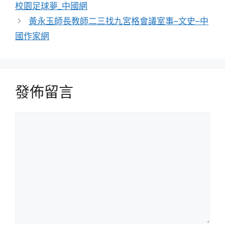
校園足球夢_中國網
黃永玉師長教師二三找九宮格會議室事–文史–中
國作家網
發佈留言
留
言