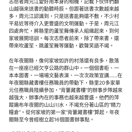
志愿者周元江愛好用本身的相機，記載下伙伴們翻
山越嶺來送書的動聽時辰。但跟著送書次數越來越
多，周元江認識到，只是送書能夠還不敷，不少村
平易近等待介入更豐盛的文明運動。于是，周元江
四處奔忙，將縣里的蘆笙舞傳承人組織起來，到何
家坡展開培訓。每次志愿者前來，除了帶來書，還
帶來吹蘆笙、跳蘆笙舞等運動，歡聲笑語不竭。
在年夜關縣，像何家坡如許的村落還有良多，散落
在一座座已經欠亨公路的群山中。一個個書柜、一
本本圖書、一場場文藝表演、一次次政策宣講……在
年夜關縣藏書樓任務職員的帶動下，縣里20多家單
元任務職員陸續參加，“背簍藏書樓”的辦事步隊越來
越強大，辦事內在的事務也越來越豐盛。他們的萍
蹤遍布年夜關的山山川水，不竭充分著山區的“精力
糧倉”。從何家坡的第一家“背簍藏書樓”算起，年夜
關縣至今曾經樹立起16個圖書辦事點。