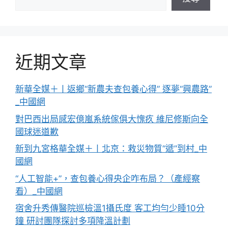
近期文章
新華全媒＋丨返鄉“新農夫查包養心得” 逐夢“興農路”
_中國網
對巴西出局感宏億嵐系統傢俱大愧疚 維尼修斯向全
國球迷道歉
新到九宮格華全媒＋丨北京：救災物質“遞”到村_中
國網
“人工智能+”，查包養心得央企咋布局？（產經察
看）_中國網
宿舍升秀傳醫院巡檢溫1攝氏度 客工均勻少睡10分
鐘 研討團隊探討多項降溫計劃