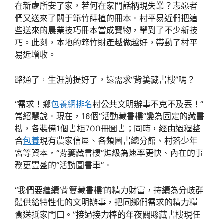
在新處所安了家，若何在家門話柄現失業？志愿者
們又送來了關于筇竹蒔植的冊本。村平易近們把這
些送來的農業技巧冊本當成寶物，學到了不少新技
巧。此刻，本地的筇竹財產越做越好，帶動了村平
易近增收。
路通了，生涯前提好了，還需求“背簍藏書樓”嗎？
“需求！鄉
包養網排名
村公共文明辦事不克不及丟！”
常紹慧說。現在，16個“活動藏書樓”變為固定的藏書
樓，各裝備1個書柜700冊圖書；同時，經由過程整
合
包養
現有農家信屋、各類圖書總分館、村落少年
宮等資本，“背簍藏書樓”進級為速率更快、內在的事
務更豐盛的“活動圖書車”。
“我們要繼續‘背簍藏書樓’的精力財富，持續為分歧群
體供給特性化的文明辦事，把同鄉們需求的精力糧
食送抵家門口。”接過接力棒的年夜關縣藏書樓現任