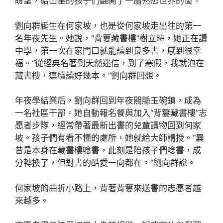
盼望，給山里的孩子們翻開了一扇熟悉世界的窗。
劉向群誕生在何家坡，也是從何家坡走出往的第一
名年夜先生。她說，“背簍藏書樓”樹立時，她正在讀
中學，第一次在家門口就能讀到良多書，感到很幸
福。“從經典名著到天然迷信，到了寒假，我就泡在
藏書樓，連續讀好幾本。”劉向群回想。
年夜學結業后，劉向群回到年夜關縣玉碗鎮，成為
一名社區干部。她自動報名餐與加入“背簍藏書樓”志
愿者步隊，經常帶著最新出書的兒童讀物回到何家
坡。孩子們有看不懂的處所，她就給大師講授。“曩
昔是本身在藏書樓唸書，此刻是陪孩子們唸書，成
分轉換了，但對書的酷愛一向都在。”劉向群說。
何家坡的曲折小路上，背著背簍來送書的志愿者越
來越多。