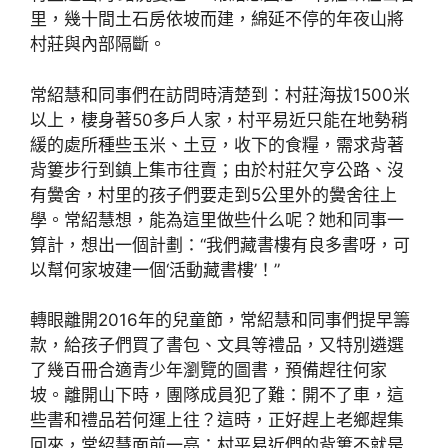
里，幾十間土石房依坡而建，綿延不停的年夜山將
村莊與內部隔斷。
常紹慧和同事們在訪問時清楚到：村莊海拔1500米
以上，棲身著50多戶人家，村平易近只能在地勢稍
緩的處所種些玉米、土豆，收下的食糧，需求背著
背簍步行到鎮上集市往賣；由於村莊欠亨公路、沒
有黌舍，村里的孩子們要走到5公里外的黌舍往上
學。常紹慧想，能為這里做些什么呢？她和同事一
算計，想出一個計劃：“我們藏書樓有良多書呀，可
以幫何家坡建一個‘活動藏書樓’！”
轉眼離開2016年的兒童節，常紹慧和同事們提早籌
款，給孩子們買了書包、文具等禮品，又特別遴選
了幾百冊合適青少年瀏覽的圖書，預備趕往何家
坡。離開山下時，團隊成員犯了難：開不了車，這
些書和禮品若何運上往？這時，正好趕上老鄉趕集
回來，常紹慧面前一亮：村平易近們的背簍不就是