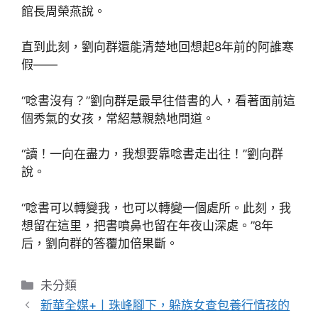
館長周榮燕說。
直到此刻，劉向群還能清楚地回想起8年前的阿誰寒
假——
“唸書沒有？”劉向群是最早往借書的人，看著面前這
個秀氣的女孩，常紹慧親熱地問道。
“讀！一向在盡力，我想要靠唸書走出往！”劉向群
說。
“唸書可以轉變我，也可以轉變一個處所。此刻，我
想留在這里，把書噴鼻也留在年夜山深處。”8年
后，劉向群的答覆加倍果斷。
分
未分類
類
新華全媒+丨珠峰腳下，躲族女查包養行情孩的