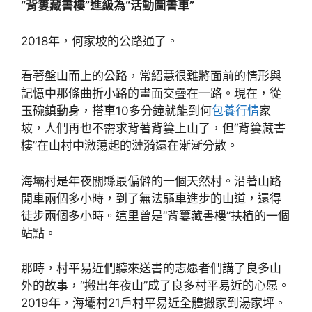
“背簍藏書樓”進級為“活動圖書車”
2018年，何家坡的公路通了。
看著盤山而上的公路，常紹慧很難將面前的情形與
記憶中那條曲折小路的畫面交疊在一路。現在，從
玉碗鎮動身，搭車10多分鐘就能到何
包養行情
家
坡，人們再也不需求背著背簍上山了，但“背簍藏書
樓”在山村中激蕩起的漣漪還在漸漸分散。
海壩村是年夜關縣最偏僻的一個天然村。沿著山路
開車兩個多小時，到了無法驅車進步的山道，還得
徒步兩個多小時。這里曾是“背簍藏書樓”扶植的一個
站點。
那時，村平易近們聽來送書的志愿者們講了良多山
外的故事，“搬出年夜山”成了良多村平易近的心愿。
2019年，海壩村21戶村平易近全體搬家到湯家坪。