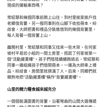
現成的運輸東西嗎？
常紹慧和幾個同事前跑上山往，到村里挨家挨戶找
老鄉借背簍，另一撥同事則在山腳下收拾冊本。紛
歧會，大師把書和禮品分裝進借到的幾個背簍里，
每人背著一個背簍上山。
離開村里，常紹慧和同事又找來一些木架，在何家
坡村平易近小組的一間土房里，搭起了何家坡第一
個“活動藏書樓”。孩子們陸陸續續跑過去，常紹慧和
同事一邊組織孩子們借閱冊本，一邊為大師奉上禮
品。紛歧會，房間里就擠滿了人。后來，同鄉們就
親熱地把“活動藏書樓”稱作“背簍藏書樓”。
山里的精力糧食越來越充分
一個個裝滿圖書的背簍，沿著彎曲的山間大道傳遞