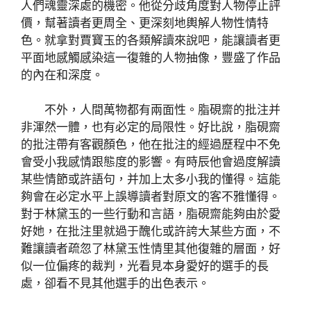
人們魂靈深處的機密。他從分歧角度對人物停止評
價，幫著讀者更周全、更深刻地輿解人物性情特
色。就拿對賈寶玉的各類解讀來說吧，能讓讀者更
平面地感觸感染這一復雜的人物抽像，豐盛了作品
的內在和深度。
不外，人間萬物都有兩面性。脂硯齋的批注并
非渾然一體，也有必定的局限性。好比說，脂硯齋
的批注帶有客觀顏色，他在批注的經過歷程中不免
會受小我感情跟態度的影響。有時辰他會過度解讀
某些情節或許語句，并加上太多小我的懂得。這能
夠會在必定水平上誤導讀者對原文的客不雅懂得。
對于林黛玉的一些行動和言語，脂硯齋能夠由於愛
好她，在批注里就過于醜化或許誇大某些方面，不
難讓讀者疏忽了林黛玉性情里其他復雜的層面，好
似一位偏疼的裁判，光看見本身愛好的選手的長
處，卻看不見其他選手的出色表示。