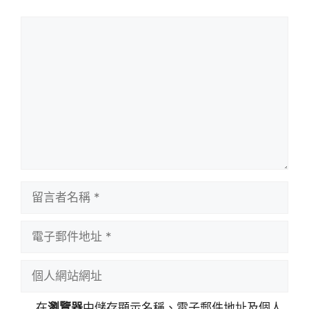
留
言
留
言
者
電
名
子
稱
郵
個
件
人
地
網
在
瀏覽器
中儲存顯示名稱、電子郵件地址及個人