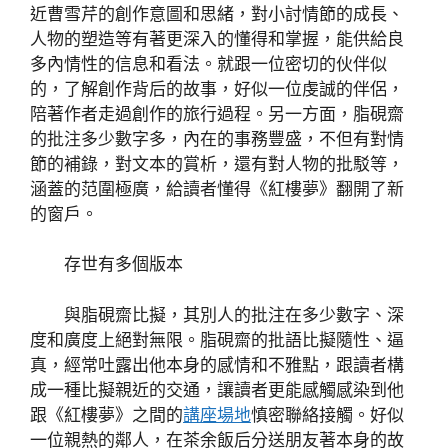
近曹雪芹的創作意圖和思緒，對小討情節的成長、
人物的塑造等有著更深入的懂得和掌握，能供給良
多內情性的信息和看法。就跟一位密切的伙伴似
的，了解創作背后的故事，好似一位虔誠的伴侶，
陪著作者走過創作的旅行過程。另一方面，脂硯齋
的批注多少數字多，內在的事務豐盛，不但有對情
節的補錄，對文本的賞析，還有對人物的批駁等，
涵蓋的范圍極廣，給讀者懂得《紅樓夢》翻開了新
的窗戶。
存世有多個版本
與脂硯齋比擬，其別人的批注在多少數字、深
度和廣度上絕對無限。脂硯齋的批語比擬隨性、逼
真，經常吐露出他本身的感情和不雅點，跟讀者構
成一種比擬親近的交通，讓讀者更能感觸感染到他
跟《紅樓夢》之間的
講座場地
慎密聯絡接觸。好似
一位親熱的鄰人，在茶余飯后分送朋友著本身的故