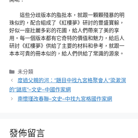
這些分歧版本的脂批本，就跟一顆顆殘暴的明
珠似的，配合組成了《紅樓夢》研討的豐盛寶躲，
好似一座壯麗多彩的花圃，給人們帶來了美的享
用。每一個版本都有它奇特的價值和魅力，給后人
研討《紅樓夢》供給了主要的材料和參考，就跟一
本本可貴的冊本似的，給人們供給了常識的源泉。
分
未分類
類
度過父親的河：“題目中找九宮格聚會人”梁漱溟
的“謎底”–文史–中國作家網
南懷瑾改春聯–文史–中找九宮格國作家網
發佈留言