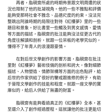
再者，脂硯齋所處的時期佈景跟文明周遭的狀
況也限制了他的批凝視角。他的一些不雅點和評價
能夠受那時社會不雅念、品德尺度的約束，沒法完
整跳出阿誰時期的局限往對待《紅樓夢》里的一些
題目和景象。好比書里一些觸及到男女感情、愛情
等方面的描述，脂硯齋的批注能夠沒法從更古代的
角度往解讀和剖析，就跟一位呆板的老學究似的，
懂得不了年青人的浪漫跟豪情。
在對后世文學創作的影響方面，脂硯齋在批注
里對《紅樓夢》藝術伎倆的剖析和誇大，像對細節
描述、人物塑造、情節架構等方面的出色點評，給
后世的作家供給了很好的鑒戒跟進修的例子，有助
于晉陞文學創作的技能和程度。就跟一座文學的寶
庫似的，給后人供給了無盡的財富。
脂硯齋有能夠看過真正的《紅樓夢》全本，甚
至還介入了創作經過歷程。這就讓他的批注更能切