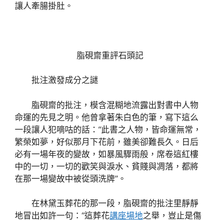
讓人牽腸掛肚。
脂硯齋重評石頭記
批注激發成分之謎
脂硯齋的批注，模含混糊地流露出對書中人物
命運的先見之明。他曾拿著朱白色的筆，寫下這么
一段讓人犯嘀咕的話：“此書之人物，皆命運無常，
繁榮如夢，好似那月下花前，雖美卻難長久。日后
必有一場年夜的變故，如暴風驟雨般，席卷這紅樓
中的一切，一切的歡笑與淚水、貧賤與凋落，都將
在那一場變故中被從頭洗牌”。
在林黛玉葬花的那一段，脂硯齋的批注里靜靜
地冒出如許一句：“這葬花
講座場地
之舉，豈止是傷