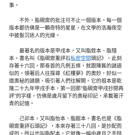
事。
不外，脂硯齋的批注可不止一個版本。每一個
版本都仿佛是一顆奇特的星星，在文學的浩瀚夜空
中披髮沉迷人的光線。
最著名的版本是甲戌本，又叫脂銓本、脂殘
本。書名叫《脂硯齋重評石
私密空間
頭記》，此刻
存著十六回，那卷首的凡例五條，就跟陳舊的謎語
似的，領著后人往探尋《紅樓夢》的奧妙，好似一
道奧秘的謎題，吸引著人們往解開。它的祖本是乾
隆二十九年甲戌手本，第一回那“脂硯齋甲戌抄閱再
評”的字樣，仿佛是歲月留下的奧秘印記，承載著汗
青的記憶。
己卯本，又叫脂怡本、脂館本。書名也是《脂
硯齋重評石頭記》，本來存著三十八回，是抄配而
成的，所以也叫脂配本。它就像一幅由歲月之手特