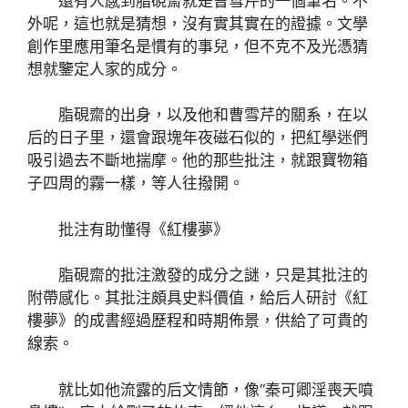
還有人感到脂硯齋就是曹雪芹的一個筆名。不
外呢，這也就是猜想，沒有實其實在的證據。文學
創作里應用筆名是慣有的事兒，但不克不及光憑猜
想就鑒定人家的成分。
脂硯齋的出身，以及他和曹雪芹的關系，在以
后的日子里，還會跟塊年夜磁石似的，把紅學迷們
吸引過去不斷地揣摩。他的那些批注，就跟寶物箱
子四周的霧一樣，等人往撥開。
批注有助懂得《紅樓夢》
脂硯齋的批注激發的成分之謎，只是其批注的
附帶感化。其批注頗具史料價值，給后人研討《紅
樓夢》的成書經過歷程和時期佈景，供給了可貴的
線索。
就比如他流露的后文情節，像“秦可卿淫喪天噴