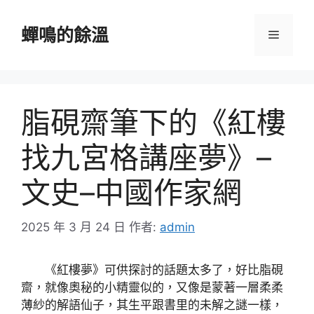
跳
至
蟬鳴的餘溫
選
主
要
單
內
容
脂硯齋筆下的《紅樓
找九宮格講座夢》–
文史–中國作家網
2025 年 3 月 24 日
作者:
admin
《紅樓夢》可供探討的話題太多了，好比脂硯
齋，就像奧秘的小精靈似的，又像是蒙著一層柔柔
薄紗的解語仙子，其生平跟書里的未解之謎一樣，