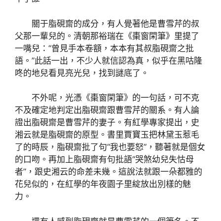
關于脂硯齋的成分，有人覺著他是曹雪芹的叔
父那一輩兒的。清朝那裕瑞在《棗窗閑筆》里提了
一嘴兒：“曾見手本卷額，本本有其叔脂硯齋之批
語。”此話一出，不少人就信認為真，似乎在黑咕隆
咚的地兒看見亮光兒，找到謎底了。
不外呢，光憑《棗窗閑筆》的一句話，可不克
不及確定地判定出脂硯齋跟曹雪芹的關系。有人論
證出脂硯齋是曹雪芹的妻子。有紅學專家提出，史
湘云就是脂硯齋的原型。書里賈寶玉把林黛玉惹毛
了的時辰，脂硯齋批了句“我也要怒”，聽著就是個女
的口吻。再加上脂硯齋有句批語“哭煞幼兒失怙母
者”，跟史湘云的命差未幾。這說法就跟一朵都雅的
花兒似的，在紅學的年夜園子里綻放出別樣的魅
力。