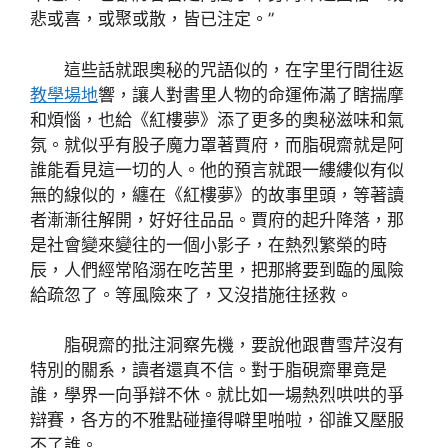
悲或喜，或聚或散，皆已注定。”
這些話就跟奧秘的咒語似的，在字里行間往返
教學場地
響，讓人對書里人物的命運佈滿了瞎揣摩
和煩惱，也給《紅樓夢》添了更多的奧秘滋味和氣
氛。就似乎有股子魔力罩著賈府，而脂硯齋就是阿
誰能看見這一切的人。他的預言就跟一縷縷似有似
無的線似的，纏在《紅樓夢》的故事里頭，等著讀
者漸漸往解開，好好往品品。賈府的起升降落，那
是社會變來變往的一個小影子，在熱烈繁榮的時
辰，人們經常陷溺在吃苦里，把那將要到臨的風險
給疏忽了。等風險來了，又沒措施往拯救。
脂硯齋的批注洞察先機，要說他跟曹雪芹沒有
特別的關系，讀者還真不信。對于脂硯齋畢竟是
誰，學界一向爭辯不休。就比如一場熱烈哄哄的爭
辯賽，各方的不雅點碰撞得噼里啪啦，卻誰又壓服
不了誰。