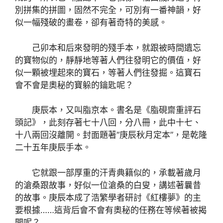
別拼集的拼圖，固然不完全，可別有一番神韻，好
似一幅殘破的畫卷，卻有著奇特的美感。
己卯本和后來發明的殘手本，就跟被時間遺忘
的寶物似的，靜靜地等著人們往發明它的價值，好
似一顆被埋起來的寶石，等著人們往發掘。這寶石
會不會是奧秘的寶躲的鑰匙呢？
庚辰本，又叫脂京本。書名是《脂硯齋重評石
頭記》，此刻存著七十八回，分八冊，此中十七、
十八兩回沒離開。封面題著“庚辰秋月定本”，是乾隆
二十五年庚辰手本。
它就跟一部厚重的汗青典籍似的，承載著歲月
的滄桑跟故事，好似一位滄桑的白叟，講述著曩昔
的故事。庚辰本成了浩繁學者研討《紅樓夢》的主
要根據……這背后會不會有奧秘的任務在等候著被揭
開呢？