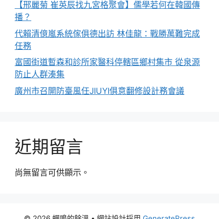
【邢麗菊 崔英辰找九宮格聚會】儒學若何在韓國傳
播？
代賴清億嵐系統傢俱德出訪 林佳龍：戰勝萬難完成
任務
富國街道暫森和診所家醫科停轄區鄉村集市 從泉源
防止人群湊集
廣州市召開防臺風任JIUYI俱意翻修設計務會議
近期留言
尚無留言可供顯示。
© 2026 蟬鳴的餘溫
• 網站設計採用
GeneratePress