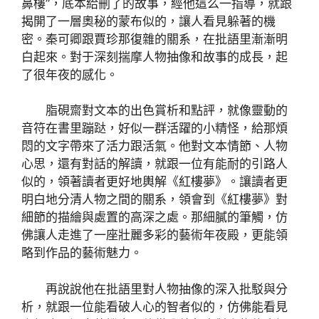
鼻樓”，底本給刪了的故事，經他這么一指導，就跟
揭開了一層奧秘的蒙布似的，讓人看見躲著的機
密。秦可卿跟賈珍那復雜的關系，在批語里漸漸明
白起來。對于深刻揣摩人物抽像和故事的成長，起
了很年夜的感化。
脂硯齋對文本的出色賞析和點評，就像靈動的
音符在書里蹦跶，好似一群活躍的小精怪，給那煩
悶的文字帶來了活力跟活氣。他對文本情節、人物
心思，還有對話的解讀，就跟一位有能耐的引路人
似的，領著讀者更好地輿解《紅樓夢》。讓讀者更
明白地分清人物之間的關系，領會到《紅樓夢》對
細節的描繪與處置的高深之處。那細膩的筆觸，仿
佛讓人走進了一座壯麗多彩的藝術年夜殿，更能領
略到作品的藝術魅力。
再說說他在批語里對人物抽像的深入批駁與分
析，就跟一位能看破人心的智者似的，仿佛能看見