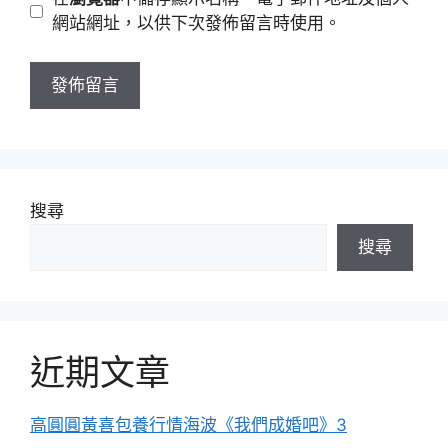
址
站
網站網址，以供下次發佈留言時使用。
網
址
搜尋
搜尋
近期文章
高圓圓黃喜包養行情海波《我們成婚吧》3