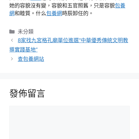
她的容貌沒有變，容貌和五官照舊，只是容貌
包養
網
和睦質。什么
包養網
時辰卸任的。
分
未分類
類
8家找九宮格孔廟單位進選“中華優秀傳統文明教
導實踐基地”
查包養網站
發佈留言
留
言