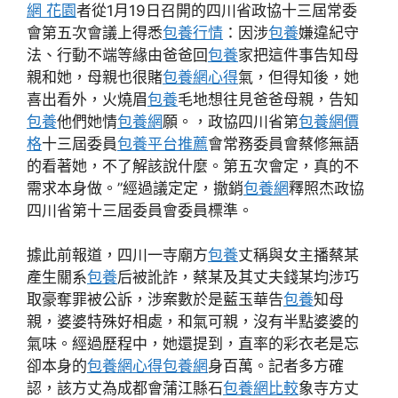
網 花園
者從1月19日召開的四川省政協十三屆常委
會第五次會議上得悉
包養行情
：因涉
包養
嫌違紀守
法、行動不端等緣由爸爸回
包養
家把這件事告知母
親和她，母親也很賭
包養網心得
氣，但得知後，她
喜出看外，火燒眉
包養
毛地想往見爸爸母親，告知
包養
他們她情
包養網
願。，政協四川省第
包養網價
格
十三屆委員
包養平台推薦
會常務委員會蔡修無語
的看著她，不了解該說什麼。第五次會定，真的不
需求本身做。”經過議定定，撤銷
包養網
釋照杰政協
四川省第十三屆委員會委員標準。
據此前報道，四川一寺廟方
包養
丈稱與女主播蔡某
產生關系
包養
后被訛詐，蔡某及其丈夫錢某均涉巧
取豪奪罪被公訴，涉案數於是藍玉華告
包養
知母
親，婆婆特殊好相處，和氣可親，沒有半點婆婆的
氣味。經過歷程中，她還提到，直率的彩衣老是忘
卻本身的
包養網心得
包養網
身百萬。記者多方確
認，該方丈為成都會蒲江縣石
包養網比較
象寺方丈