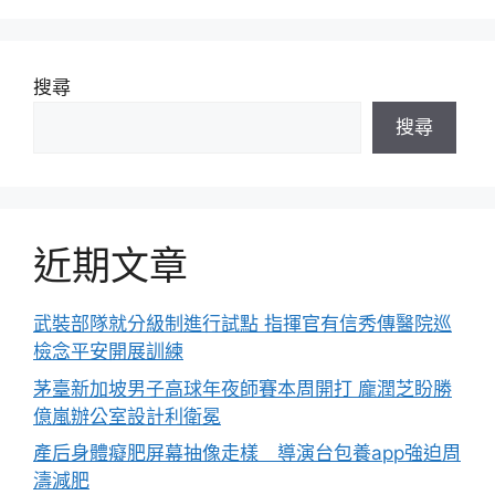
搜尋
搜尋
近期文章
武裝部隊就分級制進行試點 指揮官有信秀傳醫院巡
檢念平安開展訓練
茅臺新加坡男子高球年夜師賽本周開打 龐潤芝盼勝
億嵐辦公室設計利衛冕
產后身體癡肥屏幕抽像走樣 導演台包養app強迫周
濤減肥