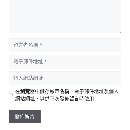
留
言
者
電
名
子
稱
郵
個
件
人
地
網
在
瀏覽器
中儲存顯示名稱、電子郵件地址及個人
址
站
網站網址，以供下次發佈留言時使用。
網
址