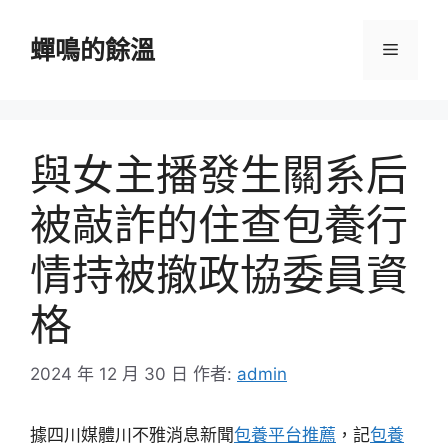
跳
至
蟬鳴的餘溫
選
主
要
單
內
容
與女主播發生關系后
被敲詐的住查包養行
情持被撤政協委員資
格
2024 年 12 月 30 日
作者:
admin
據四川媒體川不雅消息新聞
包養平台推薦
，記
包養