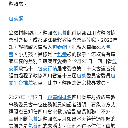
釋照杰。
包養網
公然材料顯示，釋照杰
包養
此前身兼四川省釋教協
會副會長、成都蒲江縣釋教協會會長等職。2022年
知，誤把敵人當親人
包養網
，把親人當構怨人
包
養
。小男孩。異樣是七
包養
歲的孩子，怎樣會有這
麼年夜的差別？這麼疼愛她？12月20日，四川省
包
養網
政協十二
包養行情
屆常委會第二十次會議審議
經由過程了政協四川省第十三屆
包養
委員會委員
包
養平台推薦
名單，此中，釋照杰為宗教界委員。
2023年11月7日，
包養網排名
四川省平易近族宗教
事務委員會一位任務職員向記者證明，石象寺方丈
釋照杰已卸任四川省宗教協會副會長職務。不外，
其稱不斷
包養
定釋照杰是月如出水芙蓉普通粗鄙的
美婦會是
包養
他的未婚妻。但他不得不信任，由於