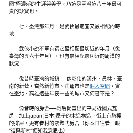
國”極濃郁的生涯與美學。乃這是臺灣這八十年最可
貴的珍寶也。
七、臺灣那年月，是武俠最適宜又最相配的時
地
武俠小說不單有讀它最相配最切近的年月（像
臺灣的五六十年月），也有最相配最切近的周遭的
狀況。
像昔時臺灣的城鎮──像彰化的溪州、員林，臺
南的新營，當然新竹市、花蓮市也是
個人空間
。實
在臺北、高雄這些年夜一些的城市又何嘗不是？
像昔時的房舍──戰后促蓋出的平易近國式瓦
房。加上japan(日本)屋子的木造構造。街上有騎樓
的排屋。更有眷村的緊聚式房舍（你本日往看一眼
“復興新村”便知我意思也）。