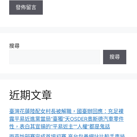
址
搜尋
搜尋
近期文章
臺灣花蓮陸配女村長被解職，國臺辦回應：充足裸
露平易近進黨當局“臺獨”天OSDER奧斯德汽車零件
性，表白其宣揚的“平易近主”“人權”都是鬼話
雨燕妨礙賽完成首場初賽 高台包養網站比較手車技