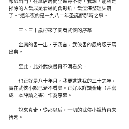
報紙出門，在旅店房間里遍尋不得。我想，能夠是
掃除的人當成是看過的舊報紙，當渣滓整理失落
了。”這年夜約是一九八二年圣誕節那時之事。
三、三十歲迎來了閱看武俠的序幕
金庸的書一出，于我言，武俠書的最終版于焉
出矣。
至此，此外武俠書再不消看矣。
也正好是八十年月，我要進進我的三十之年，
實在武俠小說已漸不看矣。正好以詳讀金庸（并寫
成一本評論之書）作為序幕。
說來真奇，從那以后，一切的武俠小說皆再未
拾起。