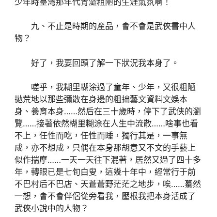
少年時臺灣那年代青澀粗陋的生涯氣氛啊！
九、不止是時期的產品，會不會是武俠書中人
物？
好了，我要回頭了解一下狀況我本身了。
嗟乎，我糊里糊涂過了童年、少年，又很粗陋
拋荒地以那些彌散在身邊的粗拙藝文資料文娛本
身、養育本身……然后在三十歲時，停下了武俠的瀏
覽……接著依然糊里糊涂在人生中流散……啥事也看
不上，任性而吃，任性而睡，獨行其是，一事無
成，亦不想成，只偶在本身那胡意又不文的手藝上
似作揣摩……一天一天往下混著，居然又過了四十多
年，轉眼已是七旬白叟，這幾十年中，經常行于前
不巴村后不巴店、天蒼蒼野茫茫之地步，唉……驀然
一想，會不會伴侶從旁看我，壓根我把本身活成了
武俠小說中的人物？