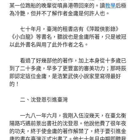
某一位跑船的晚輩從噴鼻港帶回來的。讀
教學
后極
為冷艷，但并不了解作者金庸是何許人也。
七十年月，臺灣的租書店有《萍蹤俠影錄》
《小白龍》等書名，聽說也是金庸所著，只是被冠
以此外書名與用了此外作者之名。
看過了好幾部他的著作，加上本身從十多歲已
到了二十多歲，早多了更豐富的審美功力；那時辰
即認定這位金庸，是浩繁武俠小說家里寫得最好
的！
二、沈登恩引進臺灣
一九八一年六月，我剛入伍沒幾天，在臺北衡
陽路巧遇前景出書社的沈登恩。他說他費了很年夜
的功夫，終于使金庸的著作解禁了，終于要引進金
庸的書在臺灣正式出書了。他七十年月中期即聽我