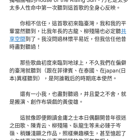
太多人性命中第一次聽到這首歌的全身心反映。
你相不信任，這首歌初來臨臺灣，我和我的平
輩當然聽到，比我年長的古龍、柳殘陽也必定聽
共
享空間
到了。我沒問過林懷平易近，但我信任他昔
時盡對聽過！
那些歌曲初度來臨到地球上，不久我們在偏僻
的臺灣就聽到（跟在菲律賓、在泰國、在japan(日
本)異樣聽到），是阿誰戰后的時期底本使然。
還有一小我，也盡對聽過，并且愛之不舍，就
是搬演、創作布袋戲的黃俊雄。
這就像即便飽讀金庸之士本日偶翻開昔年很迷
之田歌、陳青云、柳殘陽、臥龍生等未必臻于岑
嶺、稍嫌淺顯之作品，照樣樂趣橫生，甚至憶起了