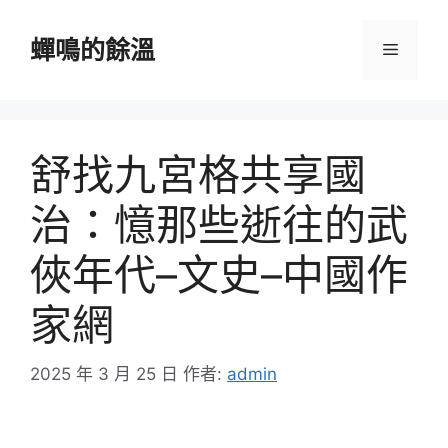
跳
至
蟬鳴的餘溫
選
主
要
單
內
容
舒找九宮格共享國
治：憶那些逝往的武
俠年代–文史–中國作
家網
2025 年 3 月 25 日
作者:
admin