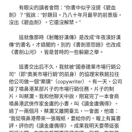
有眼尖的讀者會問：“你書中似乎沒提《碧血
劍》？”我說：“好題目。乃八十年月最早的前景版，
沒出《碧血劍》。它還沒解禁。”
這就像那時《射雕好漢傳》是改成“年夜漠好漢
傳”的書名，才過關的。別的《書劍恩怨錄》也改成
《書劍山河》，皆是昔時的一些躲避之舉。
這書交出后不久，我就被“國泰建業市場行銷公
司”（即“奧美市場行銷”的前身）的協理宋秩銘拉往
他公司做一個“案牘”（copywriter）。有一天，公司
接了噴鼻港某部片子的市場行銷任務。片子的制
片，叫蔡瀾。我和他聊天中說，剛寫完了一本會商
噴鼻港武俠作家金庸的小書，叫《讀金庸偶得》。
過了一兩個月，蔡瀾又離開臺北，一會面，他道：
“我從噴鼻港帶來一張報紙，要給你的。報上有篇書
評，評你的《讀金庸偶得》。成果我明天要帶這張