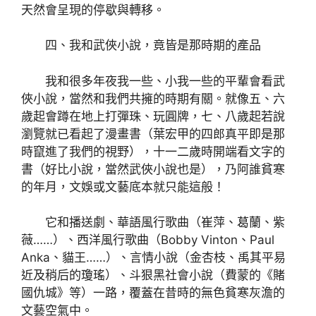
天然會呈現的停歇與轉移。
四、我和武俠小說，竟皆是那時期的產品
我和很多年夜我一些、小我一些的平輩會看武
俠小說，當然和我們共擁的時期有關。就像五、六
歲起會蹲在地上打彈珠、玩圓牌，七、八歲起若說
瀏覽就已看起了漫畫書（葉宏甲的四郎真平即是那
時竄進了我們的視野），十一二歲時開端看文字的
書（好比小說，當然武俠小說也是），乃阿誰貧寒
的年月，文娛或文藝底本就只能這般！
它和播送劇、華語風行歌曲（崔萍、葛蘭、紫
薇……）、西洋風行歌曲（Bobby Vinton、Paul
Anka、貓王……）、言情小說（金杏枝、禹其平易
近及稍后的瓊瑤）、斗狠黑社會小說（費蒙的《賭
國仇城》等）一路，覆蓋在昔時的無色貧寒灰澹的
文藝空氣中。