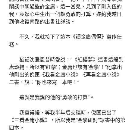
閑談中聊過些許金庸，這一當兒，見到了剛入伍的
我，竟然心中生出一個頗勇敢的打算。遂約我越日
到他收復南路的出書社詳談。
不久，我就接下了這本《讀金庸偶得》寫作任
務。
猶記沈登恩昔時愛說：“《紅樓夢》這書這般到
處頌揚，所以有‘紅學’；金庸也該有‘金學’！”他拿出
他剛出的倪匡《我看金庸小說》《再看金庸小說》
二書，說：“你也來寫一本吧！”
這就是我說的他的“勇敢的打算”。
我寫得慢，等我半年后交稿時，倪匡已出了
《三看金庸小說》。所以我是“金學研討”眾書中的第
四本。