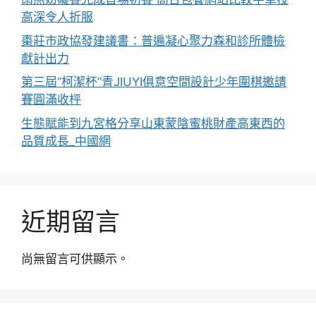
高深令人折服
棗莊市政協發建議書：普遍凝心聚力森和診所體檢
獻計出力
第三屆“柯潔杯”青JIUYI俱意空間設計少年圍棋邀請
賽圓滿收枰
生態賦能到九宮格分享山東蒙陰蜜桃財產高東西的
品質成長_中國網
近期留言
尚無留言可供顯示。