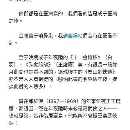
他們都是在臺灣寫的。我們看的皆是成于臺灣
之作。
金庸寫于噴鼻港，我
講座場地
們昔時在臺看不
到。
至于晚期成于年夜陸的《十二金錢鏢》（白
羽）、《臥虎躲龍》（王度廬）等，有很長一段歲
月此間也是看不到的。還珠樓主的《蜀山劍俠傳》
亦不是人人看獲得的（哪怕此書的名望恁年夜，提
談此書的人恁多）。
實在郎紅浣（1897—1969）的年事年夜于王度
廬、鄭證因，然在年夜陸時未必是寫武俠之人——
也就是說，若非借居臺島，他能夠不會提筆寫武俠
呢！