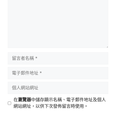
留
言
者
電
名
子
稱
郵
個
件
人
地
網
在
瀏覽器
中儲存顯示名稱、電子郵件地址及個人
址
站
網站網址，以供下次發佈留言時使用。
網