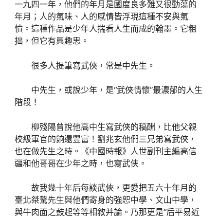
一九四一年，他們的年月是國度良多難又很動蕩的
年月；人的氣味、人的感情皆浮現這種不安與氣
憤。這種作品是少年人揣看人生而成的翰墨。它粗
拙，但它有興趣思。
很多人提筆寫武俠，常是中先生。
中先生，或說少年，是“武俠情懷”最濃郁的人生
階段！
柳殘陽曾說他高中生寫武俠的稿酬，比他父親
校級軍官的餉還豐富！劉兆玄他們三兄弟寫武俠，
也在做先生之時。《中國時報》人世副刊主編高信
疆和他哥哥在少年之時，也寫武俠。
故我幾十年后每談武俠，更愛把五六十年月的
臺北桀驁先生與他們寄身的強恕中學、文山中學，
與牛肉面之鼓起等等相敘并論。乃那更是“后平易近