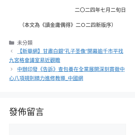
二〇二四年七月二旬日
（本文為《讀金庸偶得》二○二四新版序）
分
未分類
類
【新華網】甘肅白銀“孔子圣像”開幕逾千市平找
九宮格會議室易近觀瞻
中辦印發《告訴》查包養在全黨展開深刻貫徹中
心八項規則精力進修教導_中國網
發佈留言
留
言