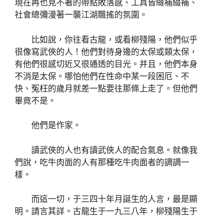
現在再也見不著的帶點敗落感、工具皆縫補綴補、
社會總彌漫著一襲江湖飄搖的氛圍。
比如說，你往看古龍，或看柳殘陽，他們似乎
很像寫武俠的人！他們對待身邊的太保或類太保，
有他們很感切近又很通透的目光。并且，他們本身
不消是太保。哪怕他們在性命中某一段困厄、不
快、冤枉的歲月就差一點要往那條上走了。但他們
畢竟不是。
他們是作家。
讀武俠的人也有讀武俠人的配合氣息。就像我
們說，吃牛肉面的人有那種吃牛肉面者的調調一
樣。
而這一切，于三四十年月誕生的人言，最是顯
明。請言其詳。古龍生于一九三八年，柳殘陽生于