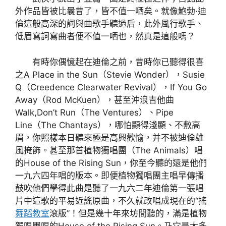
外作品皆被比曩昔了，皆不值一哂矣。就像鮑勃·迪
倫這般高深的詞與曲歌手聽過后，此外風行歌手、
低眉寫詞寫曲者便不值一哂也，然真是這般嗎？
有時你偶憶起在迪倫之前，昔時你已聽得很喜
之A Place in the Sun（Stevie Wonder），Susie
Q（Creedence Clearwater Revival），If You Go
Away（Rod McKuen），甚至沖浪吉他曲
Walk,Don’t Run（The Ventures）、Pipe
Line（The Chantays），哪怕顯得淺顯、不敷高
眉，你照樣本日聽來極是高興歡愉，并不被迪倫雄
風掩飾。甚至那首植物獨唱團（The Animals）唱
的House of the Rising Sun，你至今聽的還是他們
一九六四年唱的版本。即便植物獨唱團主唱早傳播
鼓吹他們學得此曲是聽了一九六二年迪倫第一張唱
片中這歌的平易近謠原曲，不久就改唱成現在的“搖
舞蹈教室
滾版”！但是幾十年來坊間聽的，滿是植物
獨唱團唱的House of the Rising Sun。乃它是太多