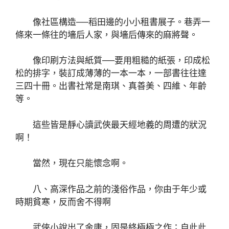
像社區構造──稻田邊的小小租書展子。巷弄一
條來一條往的墻后人家，與墻后傳來的麻將聲。
像印刷方法與紙質──要用粗糙的紙張，印成松
松的排字，裝訂成薄薄的一本一本，一部書往往達
三四十冊。出書社常是南琪、真善美、四維、年齡
等。
這些皆是靜心讀武俠最天經地義的周遭的狀況
啊！
當然，現在只能懷念啊。
八、高深作品之前的淺俗作品，你由于年少或
時期貧寒，反而舍不得啊
武俠小說出了金庸，固是終極極之作；自此此