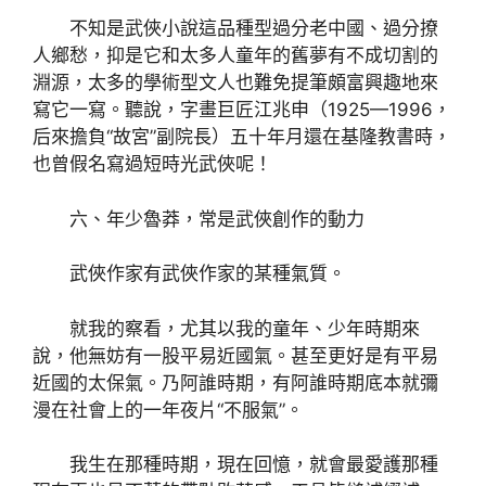
不知是武俠小說這品種型過分老中國、過分撩
人鄉愁，抑是它和太多人童年的舊夢有不成切割的
淵源，太多的學術型文人也難免提筆頗富興趣地來
寫它一寫。聽說，字畫巨匠江兆申（1925—1996，
后來擔負“故宮”副院長）五十年月還在基隆教書時，
也曾假名寫過短時光武俠呢！
六、年少魯莽，常是武俠創作的動力
武俠作家有武俠作家的某種氣質。
就我的察看，尤其以我的童年、少年時期來
說，他無妨有一股平易近國氣。甚至更好是有平易
近國的太保氣。乃阿誰時期，有阿誰時期底本就彌
漫在社會上的一年夜片“不服氣”。
我生在那種時期，現在回憶，就會最愛護那種