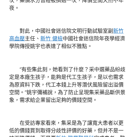
次，藥價水分曾經被擠過一次，降價空間天然不年
夜。
對此，中國社會迷信院文明行動試驗室副
新竹
高血壓
主任、
新竹 健檢
中國社會迷信院年夜學經濟
學院傳授姚宇也表達了相似不雅點。
“有些集此刻，她看到了什麼？采中選藥品紛歧
定是本廠生孩子，能夠是代工生孩子，是以也需求
為原資料下跌，代工本錢上升等潛伏風險留出溢價
空間。”姚宇彌補說，為了防止呈現集采藥品斷供景
象，需求給企業留出足夠的價錢空間。
在受訪專家看來，集采是為了讓寬大患者以更
低的價錢買到取得分歧性評價的好藥，但并不是一