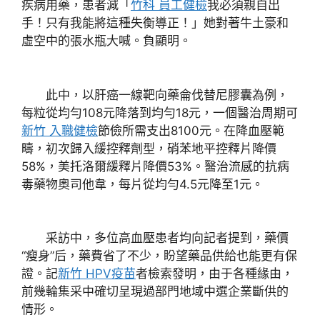
疾病用藥，患者減「
竹科 員工健檢
我必須親自出
手！只有我能將這種失衡導正！」她對著牛土豪和
虛空中的張水瓶大喊。負顯明。
此中，以肝癌一線靶向藥侖伐替尼膠囊為例，
每粒從均勻108元降落到均勻18元，一個醫治周期可
新竹 入職健檢
節儉所需支出8100元。在降血壓範
疇，初次歸入緩控釋劑型，硝苯地平控釋片降價
58%，美托洛爾緩釋片降價53%。醫治流感的抗病
毒藥物奧司他韋，每片從均勻4.5元降至1元。
采訪中，多位高血壓患者均向記者提到，藥價
“瘦身”后，藥費省了不少，盼望藥品供給也能更有保
證。記
新竹 HPV疫苗
者檢索發明，由于各種緣由，
前幾輪集采中確切呈現過部門地域中選企業斷供的
情形。