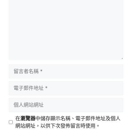
言
留
言
者
電
名
子
稱
郵
個
件
人
地
網
在
瀏覽器
中儲存顯示名稱、電子郵件地址及個人
址
站
網站網址，以供下次發佈留言時使用。
網