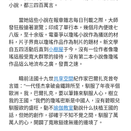
小說，都三四百萬言。
當她這些小說在報章雜志每日刊載之際，大師
發狂般搶著瀏覽；印成了單行本，幾個月內便達七
八版，至十余版。電臺爭以瓊瑤小說作為播送的材
料，片子界竟以瓊瑤作品作為制片的題材。新文學
自五四活動后直到
小樹屋
于今，沒有一位作者像瓊
瑤這般受寬大群眾的接待，沒有第二本小說像瓊瑤
作品這么地流布之廣，發賣之速。
疇前法國十九世
共享空間
紀作家巴爾扎克曾夸
言道：“一代怪杰拿破侖鐵蹄所至，馴服了年夜半個
歐洲。我，巴爾扎克，要以筆鋒來馴服人心，樹立
我的王國。”我們的瓊瑤密斯是中國人，沒有碧眼兒
馴服欲的盛旺，動不
瑜伽教室
動說什么扶植王國的
話，但她的創作，卻確于不知不覺之間，馴服了萬
萬人的心，開闢了寬敞豁達無邊的邊境了。