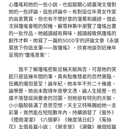
心瓊瑤和她的一些小說，也追蹤關心過臺灣文壇對
她的一些評論。這些評論中，有對這位年青女作家
的由衷贊賞，但也有不懷好意的漫罵和譭謗。借此
次與瓊瑤會晤的契機，蘇雪林集中瀏覽了瓊瑤出書
的一批作品。她越讀越有興味，越讀越敬佩瓊瑤的
創作才幹。她寫了一篇約5000字的評論文章《永遠
莫放下你這支筆——致瓊瑤》，欣喜地談到近幾年
呈現的“瓊瑤景象”：
我不了解瓊瑤密斯足稱天賦與否，可是她的突
起只是這幾年間的事，真有點像彗星的忽然惠臨，
狂飆的颯但是至！論年紀，她本年不外二十幾歲，
論學歷，她尚未取得年夜學文憑，論人生經歷，也
還不落發庭與黌舍的范圍，但她卻有特別的天賦，
小小腦殼裝滿了奇思空想，天主又特殊賜給她一支
彩筆，竟然能在短短數年內，持續頒發了《窗外》
《煙雨濛濛》《六個夢》《幾度落日紅》《菟絲
花》五個長篇小說；《榮幸草》《潮聲》幾個短篇