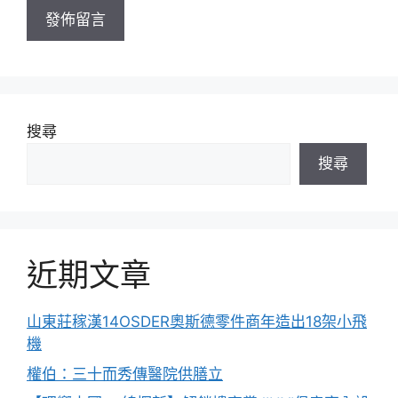
址
搜尋
搜尋
近期文章
山東莊稼漢14OSDER奧斯德零件商年造出18架小飛
機
權伯：三十而秀傳醫院供膳立