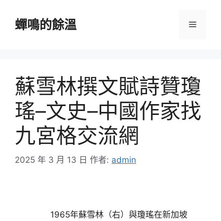
跳
至
蟬鳴的餘溫
選
主
要
單
內
容
蘇雪林撰文賦詩贊瓊
瑤–文史–中國作家找
九宮格交流網
2025 年 3 月 13 日
作者:
admin
1965年蘇雪林（右）與瓊瑤在新加坡