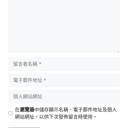
留
言
者
電
名
子
稱
郵
個
件
人
地
網
在
瀏覽器
中儲存顯示名稱、電子郵件地址及個人
址
站
網站網址，以供下次發佈留言時使用。
網