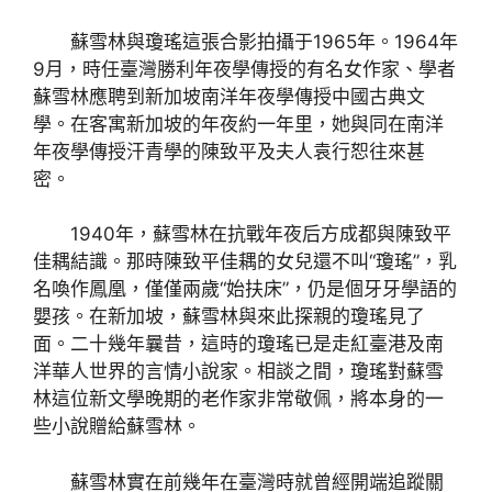
蘇雪林與瓊瑤這張合影拍攝于1965年。1964年
9月，時任臺灣勝利年夜學傳授的有名女作家、學者
蘇雪林應聘到新加坡南洋年夜學傳授中國古典文
學。在客寓新加坡的年夜約一年里，她與同在南洋
年夜學傳授汗青學的陳致平及夫人袁行恕往來甚
密。
1940年，蘇雪林在抗戰年夜后方成都與陳致平
佳耦結識。那時陳致平佳耦的女兒還不叫“瓊瑤”，乳
名喚作鳳凰，僅僅兩歲“始扶床”，仍是個牙牙學語的
嬰孩。在新加坡，蘇雪林與來此探親的瓊瑤見了
面。二十幾年曩昔，這時的瓊瑤已是走紅臺港及南
洋華人世界的言情小說家。相談之間，瓊瑤對蘇雪
林這位新文學晚期的老作家非常敬佩，將本身的一
些小說贈給蘇雪林。
蘇雪林實在前幾年在臺灣時就曾經開端追蹤關