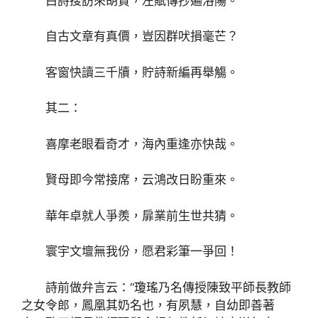
白詩搜訪來胡賈，左賦傳抄遍洛陽。
自古文章有真價，豈因群吠損毫芒？
客窗快讀三千牘，貯詩新編再舉觴。
其二：
喜摩老眼看奇才，海內重逢亦快哉。
賢母即今常接席，云鴻改日盼重來。
華年卓就人爭羨，扉業前生世共猜。
寰宇文壇無我份，愿君彩筆一爭回！
詩前做弁言云：“瓊瑤乃名傳授陳致平師長教師
之女令郎，鳳凰其奶名也，有夙慧，自幼即善著