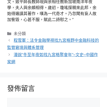
文。致平師長教師現與余相任教新加坡南洋年夜
學，夫人與余頗相得。歲初，瓊瑤探親來此邦，余
始得遍讀其著作，嘆為一代奇才。乃忽聞有妄人故
加訾毀，心甚不服，賦此二詩慰之。”
分
未分類
類
程雪軍：法令金融學視找九宮格野中金融科技的
監管窘境與體系管理
漫說“冬至年夜如找九宮格聚會年”–文史–中國作
家網
發佈留言
留
言