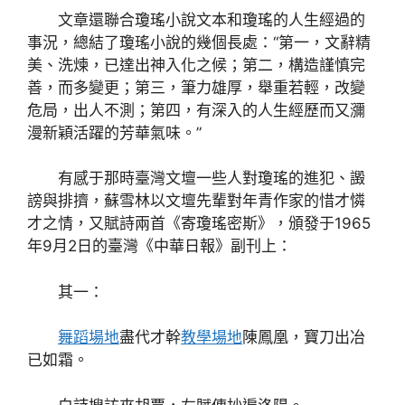
文章還聯合瓊瑤小說文本和瓊瑤的人生經過的
事況，總結了瓊瑤小說的幾個長處：“第一，文辭精
美、洗煉，已達出神入化之候；第二，構造謹慎完
善，而多變更；第三，筆力雄厚，舉重若輕，改變
危局，出人不測；第四，有深入的人生經歷而又瀰
漫新穎活躍的芳華氣味。”
有感于那時臺灣文壇一些人對瓊瑤的進犯、譭
謗與排擠，蘇雪林以文壇先輩對年青作家的惜才憐
才之情，又賦詩兩首《寄瓊瑤密斯》，頒發于1965
年9月2日的臺灣《中華日報》副刊上：
其一：
舞蹈場地
盡代才幹
教學場地
陳鳳凰，寶刀出冶
已如霜。