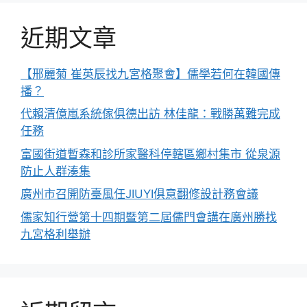
近期文章
【邢麗菊 崔英辰找九宮格聚會】儒學若何在韓國傳
播？
代賴清億嵐系統傢俱德出訪 林佳龍：戰勝萬難完成
任務
富國街道暫森和診所家醫科停轄區鄉村集市 從泉源
防止人群湊集
廣州市召開防臺風任JIUYI俱意翻修設計務會議
儒家知行營第十四期暨第二屆儒門會講在廣州勝找
九宮格利舉辦