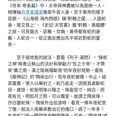
《世本·帝系篇》中，炎帝與神農被以為是統一人，
相傳抽
共享會議室
像是牛首人身。至于黃帝的樣子
容貌，《山海經·海內西經》稱“軒轅之國……人面蛇
身，尾交首上”，《史記·天官書》載“軒轅，黃龍體”
之說。可見盤古、宓羲、女媧、黃帝都有蛇的身
軀，人蛇合一，從正面反應出先平易近對蛇的愛
崇。
至于接地氣的說法，要看《列子·湯問》。“操蛇
之神”將愚公移山的決計和舉動力“告之于帝”，才帶
來“冀之南、漢之陰無隴斷焉”的年夜好局勢。還有
《搜神記》的“隋侯出行，見年夜蛇被傷，中止，疑
其靈異，使人以藥封之，蛇乃能走，因號其處斷蛇
邱。歲馀，蛇銜明珠以報之。珠盈徑寸，純白，而
夜有光，明如月之照，可以燭室。故謂之隋侯珠，
亦曰靈蛇珠”。隋侯外出巡游時，看見一條年夜蛇受
了傷，就派人用藥來敷治它的傷口，過了一年多，
年夜蛇口銜一顆明珠來酬報隋侯。后來，“隋侯珠”成