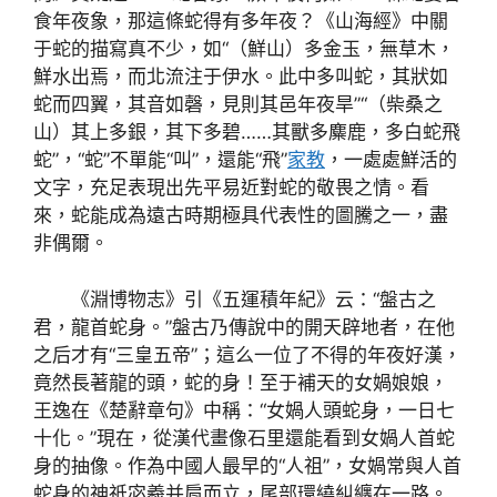
食年夜象，那這條蛇得有多年夜？《山海經》中關
于蛇的描寫真不少，如“（鮮山）多金玉，無草木，
鮮水出焉，而北流注于伊水。此中多叫蛇，其狀如
蛇而四翼，其音如磬，見則其邑年夜旱”“（柴桑之
山）其上多銀，其下多碧……其獸多麋鹿，多白蛇飛
蛇”，“蛇”不單能“叫”，還能“飛”
家教
，一處處鮮活的
文字，充足表現出先平易近對蛇的敬畏之情。看
來，蛇能成為遠古時期極具代表性的圖騰之一，盡
非偶爾。
《淵博物志》引《五運積年紀》云：“盤古之
君，龍首蛇身。”盤古乃傳說中的開天辟地者，在他
之后才有“三皇五帝”；這么一位了不得的年夜好漢，
竟然長著龍的頭，蛇的身！至于補天的女媧娘娘，
王逸在《楚辭章句》中稱：“女媧人頭蛇身，一日七
十化。”現在，從漢代畫像石里還能看到女媧人首蛇
身的抽像。作為中國人最早的“人祖”，女媧常與人首
蛇身的神祇宓羲并肩而立，尾部環繞糾纏在一路。