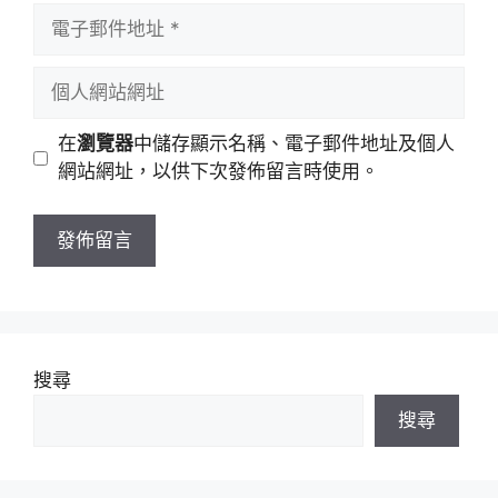
者
電
名
子
稱
郵
個
件
人
地
網
在
瀏覽器
中儲存顯示名稱、電子郵件地址及個人
址
站
網站網址，以供下次發佈留言時使用。
網
址
搜尋
搜尋