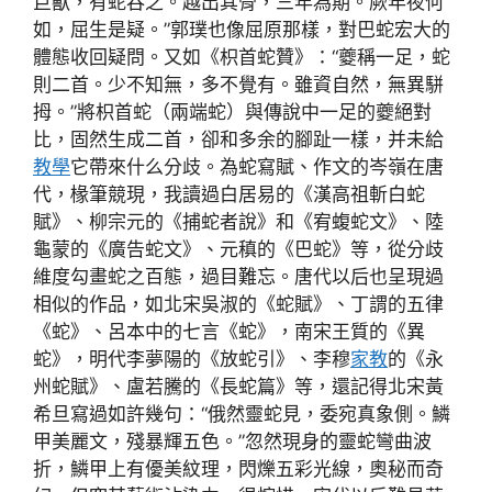
巨獸，有蛇吞之。越出其骨，三年為期。厥年夜何
如，屈生是疑。”郭璞也像屈原那樣，對巴蛇宏大的
體態收回疑問。又如《枳首蛇贊》：“夔稱一足，蛇
則二首。少不知無，多不覺有。雖資自然，無異駢
拇。”將枳首蛇（兩端蛇）與傳說中一足的夔絕對
比，固然生成二首，卻和多余的腳趾一樣，并未給
教學
它帶來什么分歧。為蛇寫賦、作文的岑嶺在唐
代，椽筆競現，我讀過白居易的《漢高祖斬白蛇
賦》、柳宗元的《捕蛇者說》和《宥蝮蛇文》、陸
龜蒙的《廣告蛇文》、元稹的《巴蛇》等，從分歧
維度勾畫蛇之百態，過目難忘。唐代以后也呈現過
相似的作品，如北宋吳淑的《蛇賦》、丁謂的五律
《蛇》、呂本中的七言《蛇》，南宋王質的《異
蛇》，明代李夢陽的《放蛇引》、李穆
家教
的《永
州蛇賦》、盧若騰的《長蛇篇》等，還記得北宋黃
希旦寫過如許幾句：“俄然靈蛇見，委宛真象側。鱗
甲美麗文，殘暴輝五色。”忽然現身的靈蛇彎曲波
折，鱗甲上有優美紋理，閃爍五彩光線，奧秘而奇