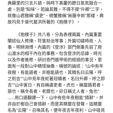
典籍里的只言片語，與時下喜慶的節日氣氛融合一
處，別是“知味”。若論其雅，不得不提“升卿”二字，
就像山君雅稱“虞吏”、螃蟹雅稱“無腸令郎”那樣，典
故均見于晉代葛洪所著的《抱樸子》。
《抱樸子》共八卷，分為表裡兩篇，內篇重要
闡述仙人修煉、符箓劾治等事；外篇切磋時政、人
事，明辨淵博。內篇的《登涉》部門側重先容了爬
山渡水的相干內在的事務，包含登涉的忌諱、時光
以及作者進修、研討奇門遁甲術的經過的事況，里
面有一段對山中精怪抽像、稱號的論述：“山中有年
夜樹，有能語者，非樹能語也，其精名曰云陽，呼
之則吉”“山中見年夜蛇著冠幘者，名曰升卿，呼之即
吉”“山中寅日，有自稱虞吏者，虎也。稱當路君者，
狼也。稱令長者，老貍也。卯日稱丈人者，兔也”
……用口語翻譯一下，山中有些年夜樹能“措辭”，并
非由於樹自己會措辭，而是其精靈在發聲，這精靈
名為“云陽”，召喚其名，便年夜吉年夜利。山中碰見