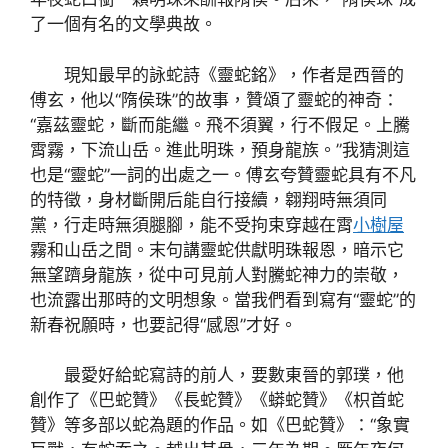
了一個有名的文學典故。
現知最早的詠蛇詩《靈蛇銘》，作者是西晉的
傅玄，他以“隋侯珠”的故事，贊頌了靈蛇的神奇：
“嘉茲靈蛇，斷而能繼。飛不須翼，行不假足。上騰
霄霧，下流山岳。進此明珠，預身龍族。”我猜測這
也是“靈蛇”一詞的出處之一。傅玄夸贊靈蛇具有不凡
的特徵，身材斷開后能自行接續，翱翔時無須同
黨，行走時無須腿腳，能不受拘束穿越在霄
小樹屋
霧和山岳之間。末句講靈蛇供獻明珠報恩，暗示它
無望躋身龍族，從中可見前人對騰蛇神力的崇敬，
也流露出那時的文明想象。當我們看到寫有“靈蛇”的
新春祝願時，也要記得“感恩”才好。
最愛好給蛇寫詩的前人，要數東晉的郭璞，他
創作了《巴蛇贊》《長蛇贊》《蟒蛇贊》《枳首蛇
贊》等多部以蛇為題的作品。如《巴蛇贊》：“象實