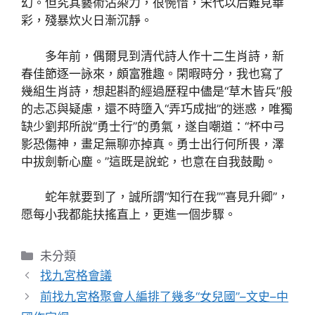
幻。但究其藝術沾染力，很惋惜，宋代以后難見華
彩，殘暴炊火日漸沉靜。
多年前，偶爾見到清代詩人作十二生肖詩，新
春佳節逐一詠來，頗富雅趣。閑暇時分，我也寫了
幾組生肖詩，想起斟酌經過歷程中儘是“草木皆兵”般
的忐忑與疑慮，還不時墮入“弄巧成拙”的迷惑，唯獨
缺少劉邦所說“勇士行”的勇氣，遂自嘲道：“杯中弓
影恐傷神，畫足無聊亦掉真。勇士出行何所畏，澤
中拔劍斬心塵。”這既是說蛇，也意在自我鼓勵。
蛇年就要到了，誠所謂“知行在我”“喜見升卿”，
愿每小我都能扶搖直上，更進一個步驟。
分
未分類
類
找九宮格會議
前找九宮格聚會人編排了幾多“女兒國”–文史–中