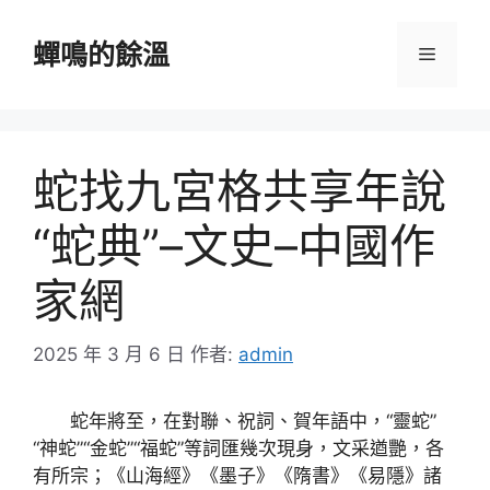
跳
至
蟬鳴的餘溫
選
主
要
單
內
容
蛇找九宮格共享年說
“蛇典”–文史–中國作
家網
2025 年 3 月 6 日
作者:
admin
蛇年將至，在對聯、祝詞、賀年語中，“靈蛇”
“神蛇”“金蛇”“福蛇”等詞匯幾次現身，文采遒艷，各
有所宗；《山海經》《墨子》《隋書》《易隱》諸