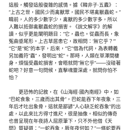
這般，觸發這般復雜的感情。據《韓非子·五蠹》：
“上古之世，國民少而禽獸眾，國民不堪禽獸蟲蛇。”
疇前，人的多少數字少，禽獸的多少數字多，所以
人難以抵御禽獸蟲蛇的損害。《說文解字》的解
讀，似乎更能闡明題目：“它，蟲也。從蟲而長，象
冤曲垂尾形。上古草居患它，故相問：‘無它乎？’”
“它”是“蛇”的本字，后來，“它”借為代詞，為表轉義
另加義符“蟲”，發明出“蛇”。那時，人類在草澤間棲
身，煩惱受蟲蛇損害，會晤就問“無它乎”——沒碰著
蛇吧？好意一句問候，直擊魂靈深處，就問你怕不
怕？
更恐怖的記敘，在《山海經·國內南經》中，如
“巴蛇食象，三歲而出其骨”，巴蛇能吞下年夜象，三
年后才吐出象骨，這就是鄙諺“人心缺乏蛇吞象”的出
處，以此來比方得寸進尺，很是抽像。相似的傳奇
也曾呈現在年夜詩人屈原筆下，只不外他借《天
問》質疑道：“一蛇吞象，厥年夜何如？”一條蛇要吞